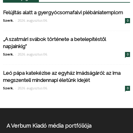
Felújítás alatt a gyergyócsomafalvi plébániatemplom
Szerk.
-
2026. augusztus 06.
0
„A szatmári svábok története a betelepítéstől
napjainkig”
Szerk.
-
2026. augusztus 06.
0
Leó pápa katekézise az egyház imádságáról: az ima
megszenteli mindennapi életünk idejét
Szerk.
-
2026. augusztus 06.
0
A Verbum Kiadó média portfóliója