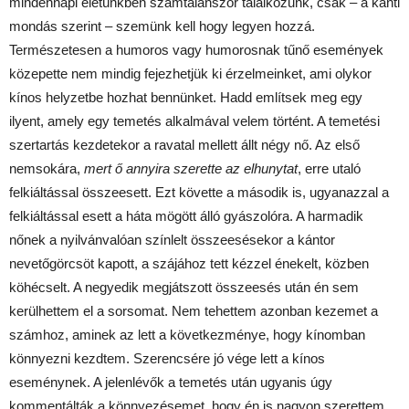
mindennapi életünkben számtalanszor találkozunk, csak
–
a kanti
mondás szerint – szemünk kell hogy legyen hozzá.
Természetesen a humoros vagy humorosnak tűnő események
közepette nem mindig fejezhetjük ki érzelmeinket, ami olykor
kínos helyzetbe hozhat bennünket. Hadd említsek meg egy
ilyent, amely egy temetés alkalmával velem történt. A temetési
szertartás kezdetekor a ravatal mellett állt négy nő. Az első
nemsokára,
mert ő annyira szerette az elhunytat
, erre utaló
felkiáltással összeesett. Ezt követte a második is, ugyanazzal a
felkiáltással esett a háta mögött álló gyászolóra. A harmadik
nőnek a nyilvánvalóan színlelt összeesésekor a kántor
nevetőgörcsöt kapott, a szájához tett kézzel énekelt, közben
köhécselt. A negyedik megjátszott összeesés után én sem
kerülhettem el a sorsomat. Nem tehettem azonban kezemet a
számhoz, aminek az lett a következménye, hogy kínomban
könnyezni kezdtem. Szerencsére jó vége lett a kínos
eseménynek. A jelenlévők a temetés után ugyanis úgy
kommentálták a könnyezésemet, hogy én is nagyon szerettem