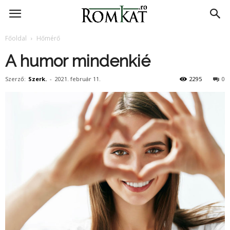
RomKat.ro
Főoldal
Hőmérő
A humor mindenkié
Szerző:
Szerk.
-
2021. február 11.
2295
0