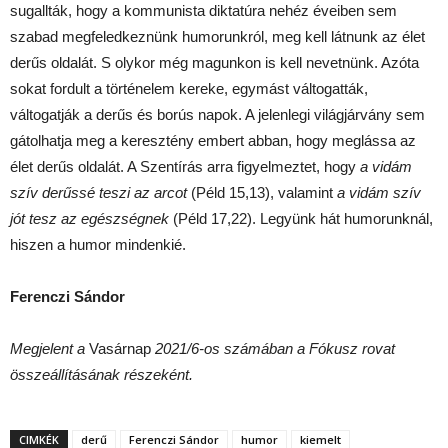
sugallták, hogy a kommunista diktatúra nehéz éveiben sem
szabad megfeledkeznünk humorunkról, meg kell látnunk az élet
derűs oldalát. S olykor még magunkon is kell nevetnünk. Azóta
sokat fordult a történelem kereke, egymást váltogatták,
váltogatják a derűs és borús napok. A jelenlegi világjárvány sem
gátolhatja meg a keresztény embert abban, hogy meglássa az
élet derűs oldalát. A Szentírás arra figyelmeztet, hogy
a vidám
szív derűssé teszi az arcot
(Péld 15,13), valamint
a vidám szív
jót tesz az egészségnek
(Péld 17,22). Legyünk hát humorunknál,
hiszen a humor mindenkié.
Ferenczi Sándor
Megjelent a
Vasárnap
2021/6-os számában a Fókusz rovat
összeállításának részeként.
CIMKÉK
derű
Ferenczi Sándor
humor
kiemelt