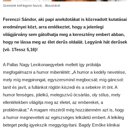
Szemünk kell legyen hozzá... Illusztráció
Ferenczi Sándor, aki papi anekdotákat is közreadott kutatásai
eredményei közt, arra emlékeztet, hogy a jelenlegi
világjárvány sem gátolhatja meg a keresztény embert abban,
hogy ne lássa meg az élet derűs oldalát. Legyünk hát derűsek
(vö. 1Tessz 5,16)!
A Pallas Nagy Lexikonaegyebek mellett így próbálja
megfogalmazni a humor mibenlétét: „A humor a kedély nevetése,
mely míg megpirongat, egyszersmind megbocsát; míg gáncsol:
tanít és javít, a fullánkot rögtön kiszedi és a sebekre írt önt. A
humor fenséges, jólelkű, melegszívű ócsárlás, oly stílus, mely
ellentétekben világítja meg az életet, az embereket, a
problémákat.” A magam részéről még hozzátenném azt is, hogy
a humor megnevetteti az egészséges lelkületű embert. A lelkileg
beteget pedig igyekszik meggyógyítani. Bagdy Emőke klinikai