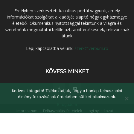
Erdélyben szerkesztett katolikus portál vagyunk, amely
információkat szolgáltat a kiadóját alapító négy egyházmegye
életéből. Ökumenikus nyitottsággal tekintünk a világra és
szeretnénk megmutatni belőle azt, amit értékesnek, relevánsnak
látunk.
Lépj kapcsolatba velünk:
szerk@verbum.ro
KÖVESS MINKET
Kedves Látogató! Tájékoztatjuk, hogy a honlap felhasználói
élmény fokozásának érdekében sütiket alkalmazunk.
Elfogadom
Impresszum
Felhasználási feltételek
Jogi nyilatkozat
Adatvédelem
Médiaajánlat
Kapcsolat
© Verbum Keresztény Kulturális Egyesület