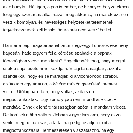
az elhunytat. Hát igen, a pap is ember, de bizonyos helyzetekben,
főleg egy szertartás alkalmával, még akkor is, ha mások ezt nem
veszik komolyan, és nevetséges helyzeteket teremtenek,
fegyelmezettnek kell lennie, önuralmát nem veszítheti el.
Ha már a papi magatartásnál tartunk egy-egy humoros esemény
kapcsán, hadd tegyem fel a kérdést: szabad-e a papnak
társaságban viccet mondania? Engedtessék meg, hogy megint
csak a saját esetemmel kezdjem. Világi társaságban, azzal a
szándékkal, hogy én se maradjak ki a viccmondók sorából,
elsütöttem egy ártatlan, a kétértelműség gyanújától mentes
viccet. Utólag hallottam, hogy voltak, akik ezen
megbotránkoztak. Egy komoly pap nem mondhat viccet –
mondták. Ennek ellenére társaságban azóta is mondtam viccet.
De körültekintőbb voltam. Jobban vigyáztam arra, hogy azzal
senkit meg ne bántsak, a tartalma pedig ne adjon okot a
megbotránkozásra. Természetesen visszataszító, ha egy