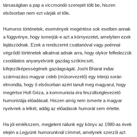
társaságban a pap a viccmondó szerepét tölti be, hiszen
elsősorban nem ezt várják el tőle.
Humoros történetek, események megértése sok esetben annak
a függvénye, hogy ismerjük-e azt a környezetet, amelyben ezek
lejátszódnak. Ezek a rendszerint csattanóval vagy poénnal
végződő történetek alkalmat adnak arra, hogy olykor felfedezzük
csodálatos anyanyelvünk gazdag szókincsét,
kifejezőképességének gazdagságát. Joshi Bharat indiai
származású magyar celeb (műsorvezető) egy interjú során
elmondta, hogy ő elsősorban azért tanult meg magyarul, hogy
megértse Hofi Géza, a kommunista éra feszültséglevezető
humoristája előadásait. Hiszen amíg nem ismerte a magyar
nyelvnek a lelkét, addig az előadások humorát sem értette.
Ha jól emlékszem, megjelent nálunk egy könyv az 1980-as évek
elején a
Legyünk humorunknál
címmel, amelynek szerzői azt