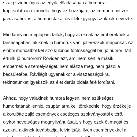
szakpszichológus az egyik előadásában a humorral
kapcsolatban elmondta, hogy ez hozzájárul az immunrendszer
javulásához is, a humoristákat civil lélekgyógyászoknak nevezte.
Mindannyian megtapasztaltuk, hogy azoknak az embereknek a
társaságában, akiknek jó humoruk van, jól érezzük magunkat. Az
előbbi mondatból két szó különös fontossággal bír: jó humor! Mit
értünk jó humoron? Röviden azt, ami nem sérti a másik
embernek a személyiségét, nem alázza meg, nem gázol a
becsületébe. Rávilágít ugyanakkor a visszásságokra,
tekintetünket igyekszik az élet derűs oldala felé fordítani.
Ahhoz, hogy valakinek humora legyen, nem szükséges
humoristának lennie, csupán arra kell törekednie, hogy érzékelje
a körülötte zajló események esetleges szokványostól eltérő,
olykor nevetséges megnyilvánulásait, s hogy ezek őt magát és
azokat, akiknek továbbadja, felvidítsák. Ilyen eseményekkel a