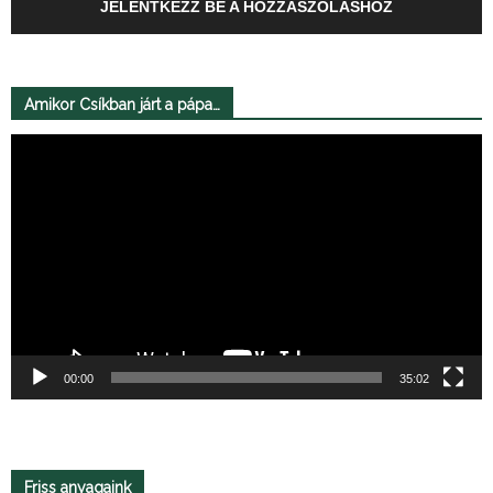
JELENTKEZZ BE A HOZZÁSZÓLÁSHOZ
Amikor Csíkban járt a pápa…
Videólejátszó
00:00
35:02
Friss anyagaink