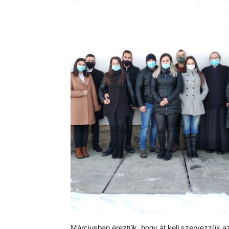
Márciusban éreztük, hogy át kell szervezzük az a