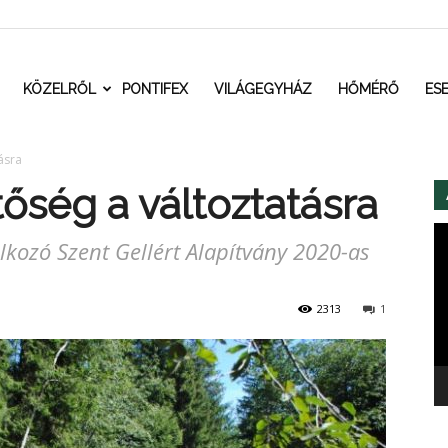
t.ro
KÖZELRŐL
PONTIFEX
VILÁGEGYHÁZ
HŐMÉRŐ
ES
ásra
őség a változtatásra
Vi
lalkozó Szent Gellért Alapítvány 2020-as
2313
1