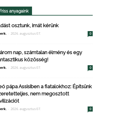
Friss anyagaink
ldást osztunk, imát kérünk
erk.
-
2026. augusztus 07.
0
árom nap, számtalan élmény és egy
antasztikus közösség!
erk.
-
2026. augusztus 07.
0
eó pápa Assisiben a fiatalokhoz: Építsünk
zeretetteljes, nem megosztott
vilizációt
erk.
-
2026. augusztus 07.
0