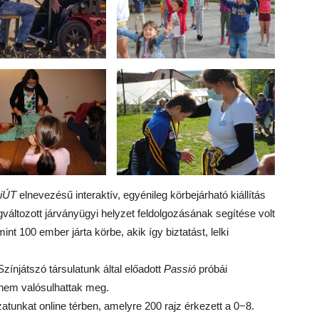
kiÚT
elnevezésű interaktív, egyénileg körbejárható kiállítás
megváltozott járványügyi helyzet feldolgozásának segítése volt
mint 100 ember járta körbe, akik így biztatást, lelki
ínjátszó társulatunk által előadott
Passió
próbái
nem valósulhattak meg.
atunkat online térben, amelyre 200 rajz érkezett a 0−8.