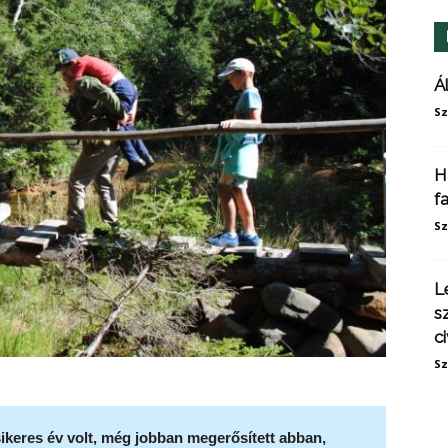
Á
Sz
H
f
Sz
L
s
ci
Sz
sikeres év volt, még jobban megerősített abban,