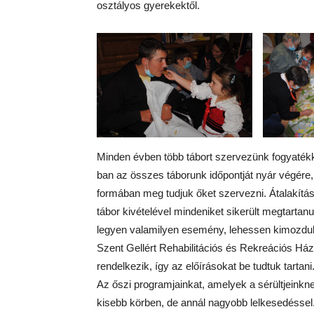
osztályos gyerekektől.
Minden évben több tábort szervezünk fogyatékk
ban az összes táborunk időpontját nyár végére, 
formában meg tudjuk őket szervezni. Átalakítá
tábor kivételével mindeniket sikerült megtartanu
legyen valamilyen esemény, lehessen kimozduln
Szent Gellért Rehabilitációs és Rekreációs Ház
rendelkezik, így az előírásokat be tudtuk tartani
Az őszi programjainkat, amelyek a sérültjeinkn
kisebb körben, de annál nagyobb lelkesedéssel