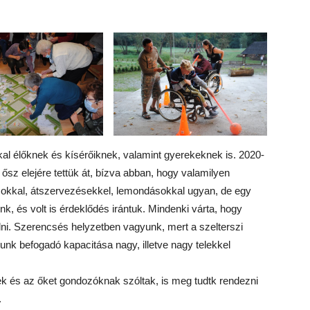
al élőknek és kísérőiknek, valamint gyerekeknek is. 2020-
ősz elejére tettük át, bízva abban, hogy valamilyen
sokkal, átszervezésekkel, lemondásokkal ugyan, de egy
nk, és volt is érdeklődés irántuk. Mindenki várta, hogy
i. Szerencsés helyzetben vagyunk, mert a szelterszi
unk befogadó kapacitása nagy, illetve nagy telekkel
.
ek és az őket gondozóknak szóltak, is meg tudtk rendezni
.