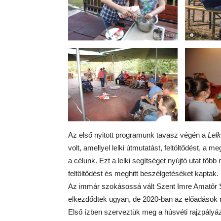
Az első nyitott programunk tavasz végén a
Lel
volt, amellyel lelki útmutatást, feltöltődést, a 
a célunk. Ezt a lelki segítséget nyújtó utat több 
feltöltődést és meghitt beszélgetéséket kaptak.
Az immár szokásossá vált Szent Imre Amatőr Sz
elkezdődtek ugyan, de 2020-ban az előadások 
Első ízben szerveztük meg a húsvéti rajzpályáz