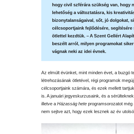
hogy civil szférára szükség van, hogy
lehetőség a változtatásra, kis kreativit
bizonytalanságaival, sőt, jó dolgokat, s
célcsoportjaink fejlődésére, segítésére
ötlettel kezdtük. – A Szent Gellért Al
beszélt arról, milyen programokat siker
vágnak neki az idei évnek.
Az elmúlt évünket, mint minden évet, a buzgó t
létrehozásának ötletével, régi programok megúj
célcsoportjaink számára, és ezek mellett tartju
is. A januári jegyeskurzusaink, és a sérültekne
illetve a
Házasság hete
programsorozatot még go
nem sejtve azt, hogy ezek lesznek az év utolsó