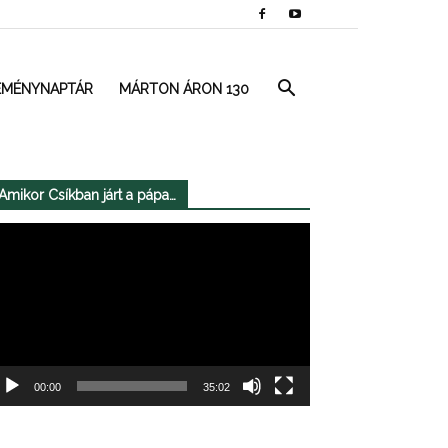
EMÉNYNAPTÁR
MÁRTON ÁRON 130
Amikor Csíkban járt a pápa…
deólejátszó
00:00
35:02