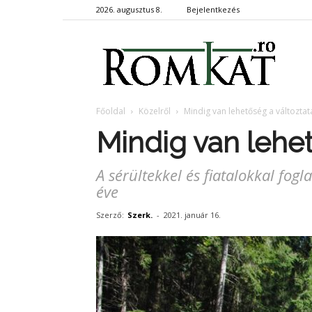
2026. augusztus 8.
Bejelentkezés
RomKa
Főoldal
Közelről
Mindig van lehetőség a változtat
Mindig van lehet
A sérültekkel és fiatalokkal fog
éve
Szerző:
Szerk.
-
2021. január 16.