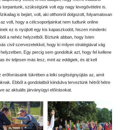
s torpantunk, szükségünk volt egy nagy levegővételre is.
izikailag is bejárt, volt, aki otthonról dolgozott, folyamatosan
a az volt, hogy a célcsoportjainkat nem tudtunk online
kinek ez is nyújtott egy kis kapaszkodót, hiszen mindenki
bből a nehéz helyzetből. Bíztunk abban, hogy Isten
s civil szervezetekkel, hogy ki milyen stratégiával vág
helyzetben. Egy percig sem gondoltuk azt, hogy fel kellene
s év teljesen más lesz, mint az eddigiek, és át kell
erőforrásaink tükrében a lelki segítségnyújtás az, amit
knak. Ebből a gondolatból kiindulva terveztünk hétről hétre
e az aktuális járványügyi előírásokat.