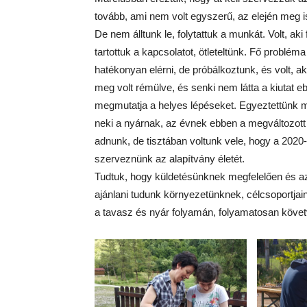
tovább, ami nem volt egyszerű, az elején meg i
De nem álltunk le, folytattuk a munkát. Volt, aki f
tartottuk a kapcsolatot, ötleteltünk. Fő problém
hatékonyan elérni, de próbálkoztunk, és volt, a
meg volt rémülve, és senki nem látta a kiutat e
megmutatja a helyes lépéseket. Egyeztettünk má
neki a nyárnak, az évnek ebben a megváltozott 
adnunk, de tisztában voltunk vele, hogy a 2020-a
szerveznünk az alapítvány életét.
Tudtuk, hogy küldetésünknek megfelelően és az 
ajánlani tudunk környezetünknek, célcsoportjain
a tavasz és nyár folyamán, folyamatosan követv