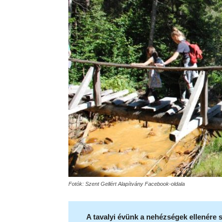
Fotók: Szent Gellért Alapítvány Facebook-oldala
A tavalyi évünk a nehézségek ellenére 