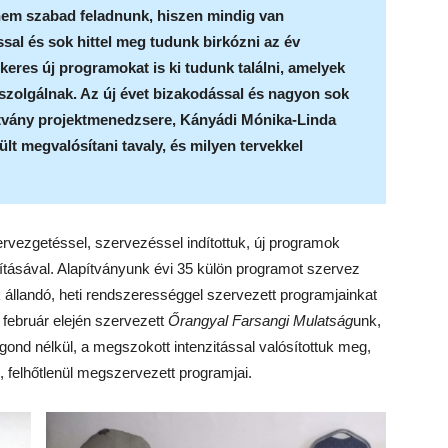
 nem szabad feladnunk, hiszen mindig van
ással és sok hittel meg tudunk birkózni az év
ikeres új programokat is ki tudunk találni, amelyek
 szolgálnak. Az új évet bizakodással és nagyon sok
apítvány projektmenedzsere, Kányádi Mónika-Linda
ült megvalósítani tavaly, és milyen tervekkel
ervezgetéssel, szervezéssel indítottuk, új programok
ításával. Alapítványunk évi 35 külön programot szervez
k állandó, heti rendszerességgel szervezett programjainkat
k február elején szervezett
Őrangyal Farsangi Mulatság
unk,
nd nélkül, a megszokott intenzitással valósítottuk meg,
, felhőtlenül megszervezett programjai.