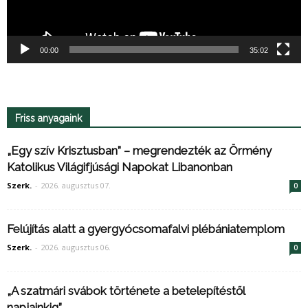
00:00
35:02
Friss anyagaink
„Egy szív Krisztusban” – megrendezték az Örmény
Katolikus Világifjúsági Napokat Libanonban
Szerk.
-
2026. augusztus 07.
0
Felújítás alatt a gyergyócsomafalvi plébániatemplom
Szerk.
-
2026. augusztus 06.
0
„A szatmári svábok története a betelepítéstől
napjainkig”