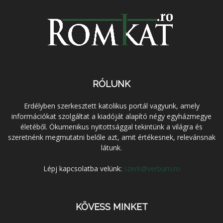
RÓLUNK
Erdélyben szerkesztett katolikus portál vagyunk, amely
információkat szolgáltat a kiadóját alapító négy egyházmegye
életéből. Ökumenikus nyitottsággal tekintünk a világra és
szeretnénk megmutatni belőle azt, amit értékesnek, relevánsnak
látunk.
Lépj kapcsolatba velünk:
szerk@verbum.ro
KÖVESS MINKET