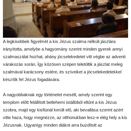
A legkisebbek figyelmét a kis Jézus szalma nélküli jászlára
irányította, amelybe a hagyomány szerint minden gyerek annyi
szalmaszálat hozhat, ahány jócselekedetet vitt végbe az adventi
várakozás során. Így közösen szépen teletöltik a jászlat meleg
szalmával karácsony estére, és szíveiket a jócselekedetekkel
készítik fel Jézus fogadására.
A nagyobbaknak egy történetet mesélt, amely szerint egy
templom előtt felállított betlehemi istállóból eltűnt a kis Jézus
szobra, majd egy kisfiúnál került elő, aki bevallása szerint azért
vitte haza, hogy megnézze, az otthonukban lesz-e elég hely a kis
Jézusnak. Ugyanígy minden diákot arra buzdított az