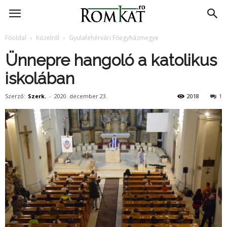
RomKat.ro
Főoldal
Közelről
Gyulafehérvári Főegyházmegye
Ünnepre hangoló a katolikus
iskolában
Szerző:
Szerk.
-
2020. december 23.
2018
1