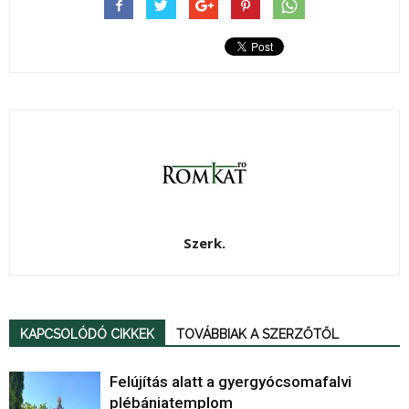
Szerk.
KAPCSOLÓDÓ CIKKEK
TOVÁBBIAK A SZERZŐTŐL
Felújítás alatt a gyergyócsomafalvi
plébániatemplom