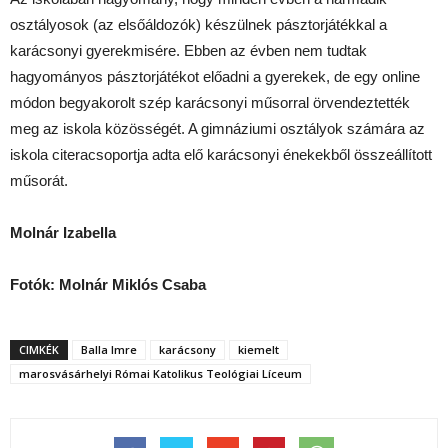
osztályosok (az elsőáldozók) készülnek pásztorjátékkal a
karácsonyi gyerekmisére. Ebben az évben nem tudtak
hagyományos pásztorjátékot előadni a gyerekek, de egy online
módon begyakorolt szép karácsonyi műsorral örvendeztették
meg az iskola közösségét. A gimnáziumi osztályok számára az
iskola citeracsoportja adta elő karácsonyi énekekből összeállított
műsorát.
Molnár Izabella
Fotók: Molnár Miklós Csaba
CIMKÉK
Balla Imre
karácsony
kiemelt
marosvásárhelyi Római Katolikus Teológiai Líceum