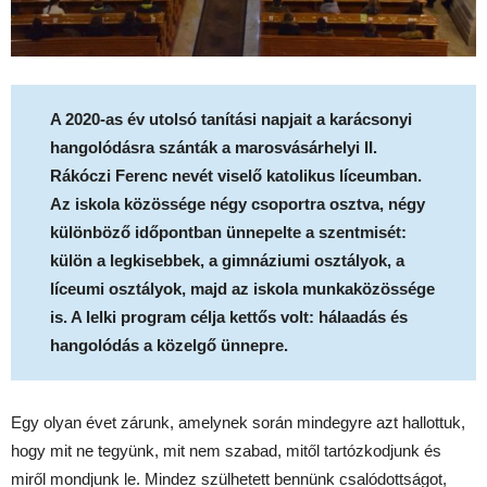
A 2020-as év utolsó tanítási napjait a karácsonyi
hangolódásra szánták a marosvásárhelyi II.
Rákóczi Ferenc nevét viselő katolikus líceumban.
Az iskola közössége négy csoportra osztva, négy
különböző időpontban ünnepelte a szentmisét:
külön a legkisebbek, a gimnáziumi osztályok, a
líceumi osztályok, majd az iskola munkaközössége
is. A lelki program célja kettős volt: hálaadás és
hangolódás a közelgő ünnepre.
Egy olyan évet zárunk, amelynek során mindegyre azt hallottuk,
hogy mit ne tegyünk, mit nem szabad, mitől tartózkodjunk és
miről mondjunk le. Mindez szülhetett bennünk csalódottságot,