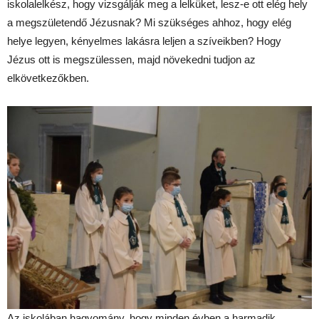
iskolalelkész, hogy vizsgálják meg a lelküket, lesz-e ott elég hely
a megszületendő Jézusnak? Mi szükséges ahhoz, hogy elég
helye legyen, kényelmes lakásra leljen a szíveikben? Hogy
Jézus ott is megszülessen, majd növekedni tudjon az
elkövetkezőkben.
Az iskolában hagyomány, hogy minden évben a harmadik