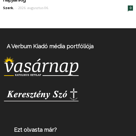
Szerk.
-
2026. augusztus 06.
0
A Verbum Kiadó média portfóliója
Ezt olvasta már?