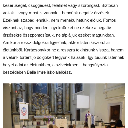
keserűséget, csüggedést, félelmet vagy szorongást. Biztosan
voltak – vagy most is vannak – bennünk negatív érzések.
Ezeknek szabad lenniük, nem menekülhetünk előlük. Fontos
viszont az, hogy minden figyelmünket ne ezekre a negatív
érzésekre összpontosítsuk, ne tápláljuk ezeket magunkban.
Amikor a rossz dolgokra figyelünk, akkor Isten kiszorul az
életünkből. Karácsonykor ne a rosszra tekintsünk vissza, hanem
a velünk történt jó dolgokért legyünk hálásak. Így tudunk Istennek
helyet adni az életünkben, a szíveinkben – hangsúlyozta
beszédében Balla Imre iskolalelkész.