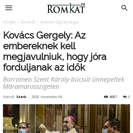
RomKat.ro
Főoldal
Közelről
Szatmári Egyházmegye
Kovács Gergely: Az
embereknek kell
megjavulniuk, hogy jóra
forduljanak az idők
Borromeo Szent Károly-búcsút ünnepeltek
Máramarosszigeten
Szerző:
Szerk.
-
2020. november 06.
4087
0