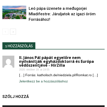
Leó pápa üzenete a međugorjei
Mladifestre: Járuljatok az igazi öröm
Forrásához!
1 HOZZÁSZÓLÁS
II. János Pál pápát egyelőre nem
nyilvánítják egyházdoktorrá és Európa
védőszentjévé - HírZilla
2020. október 18. at 19:55
[…] Forrás: katholisch.de/niedziela.pl/Romkat.ro […]
Jelentkezz be a hozzászóláshoz
SZÓLJ HOZZÁ