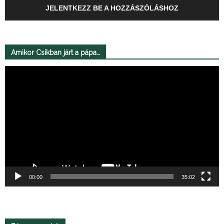
JELENTKEZZ BE A HOZZÁSZÓLÁSHOZ
Amikor Csíkban járt a pápa…
Videólejátszó
00:00
35:02