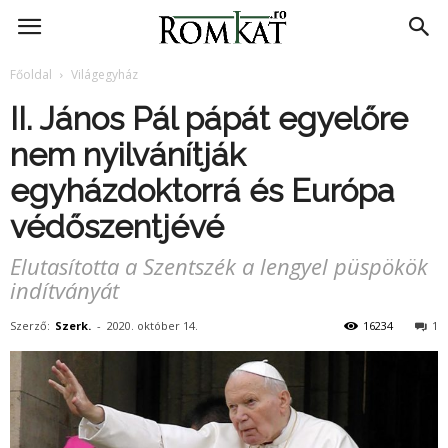
RomKat.ro
Főoldal
Világegyház
II. János Pál pápát egyelőre
nem nyilvánítják
egyházdoktorrá és Európa
védőszentjévé
Elutasította a Szentszék a lengyel püspökök
indítványát
Szerző:
Szerk.
-
2020. október 14.
16234
1