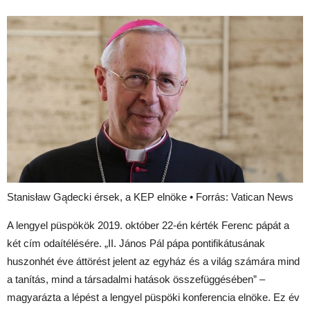
Stanisław Gądecki érsek, a KEP elnöke • Forrás: Vatican News
A lengyel püspökök 2019. október 22-én kérték Ferenc pápát a
két cím odaítélésére. „II. János Pál pápa pontifikátusának
huszonhét éve áttörést jelent az egyház és a világ számára mind
a tanítás, mind a társadalmi hatások összefüggésében” –
magyarázta a lépést a lengyel püspöki konferencia elnöke. Ez év