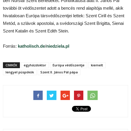
ben Nursiai Szent Benedeket. Pontifikátusa alatt II. János Pál
további öt védőszentet adott a bencés rend alapítója mellé, akik
hivatalosan Európa társvédőszentjei lettek: Szent Cirill és Szent
Metód, a szlávok apostolai, a svédországi Szent Brigitta, Sienai
Szent Katalin és Szent Edith Stein.
Forrás:
katholisch.de
/
niedziela.pl
CIMKÉK
egyházdoktor
Európa védőszentje
kiemelt
lengyel püspökök
Szent II. János Pál pápa