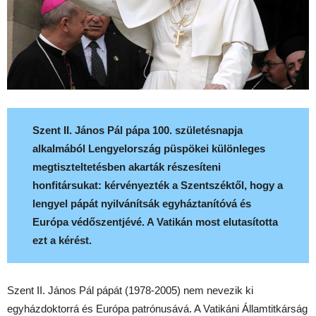
Szent II. János Pál pápa 100. születésnapja
alkalmából Lengyelország püspökei különleges
megtiszteltetésben akarták részesíteni
honfitársukat: kérvényezték a Szentszéktől, hogy a
lengyel pápát nyilvánítsák egyháztanítóvá és
Európa védőszentjévé. A Vatikán most elutasította
ezt a kérést.
Szent II. János Pál pápát (1978-2005) nem nevezik ki
egyházdoktorrá és Európa patrónusává. A Vatikáni Államtitkárság