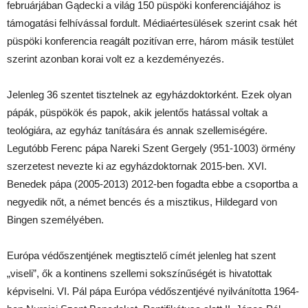
februárjában Gądecki a világ 150 püspöki konferenciájához is
támogatási felhívással fordult. Médiaértesülések szerint csak hét
püspöki konferencia reagált pozitívan erre, három másik testület
szerint azonban korai volt ez a kezdeményezés.
Jelenleg 36 szentet tisztelnek az egyházdoktorként. Ezek olyan
pápák, püspökök és papok, akik jelentős hatással voltak a
teológiára, az egyház tanítására és annak szellemiségére.
Legutóbb Ferenc pápa Nareki Szent Gergely (951-1003) örmény
szerzetest nevezte ki az egyházdoktornak 2015-ben. XVI.
Benedek pápa (2005-2013) 2012-ben fogadta ebbe a csoportba a
negyedik nőt, a német bencés és a misztikus, Hildegard von
Bingen személyében.
Európa védőszentjének megtisztelő címét jelenleg hat szent
„viseli”, ők a kontinens szellemi sokszínűségét is hivatottak
képviselni. VI. Pál pápa Európa védőszentjévé nyilvánította 1964-