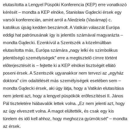
elutasította a Lengyel Püspöki Konferencia (KEP) erre vonatkozó
kérését – mondta a KEP elnöke, Stanisław Gądecki érsek egy
varsói konferencián, amint arról a
Niedziela
(Vasárnap) c.
katolikus újság kedden beszámolt. A Vatikán válaszát Európa
eddigi hat patrónusának így is jelentős számával magyarázta –
mondta Gądecki. Ezenkívül a Szentszék a közelmúltban
elutasította más, Európa számára „nagy lelki és szimbolikus
jelentőségű személyiségek” erre a megtisztelő címre történt
előterjesztését is – fejtette ki a KEP elnökei tisztségét ellátó
poseni érsek. A Szentszék ugyanakkor nem tervezi az „egyház
doktora” cím odaítélését más személyiségek esetében sem –
mondta Gądecki érsek, aki úgy látja, hogy a Vatikán elutasítása
nem jelenti azt, hogy a lengyel püspökök erőfeszítései II. János
Pál tiszteletére hiábavalók lettek volna. „Ez nem jelenti azt, hogy
az ügy elveszett volna. A magot elültették, és csak egy kis
türelem és idő kell ahhoz, hogy meghozza gyümölcsét” – mondta
az érsek.