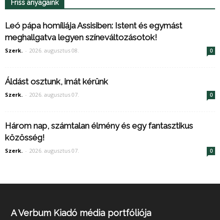
Friss anyagaink
Leó pápa homíliája Assisiben: Istent és egymást
meghallgatva legyen színeváltozásotok!
Szerk.
-
2026. augusztus 08.
0
Áldást osztunk, imát kérünk
Szerk.
-
2026. augusztus 07.
0
Három nap, számtalan élmény és egy fantasztikus
közösség!
Szerk.
-
2026. augusztus 07.
0
A Verbum Kiadó média portfóliója