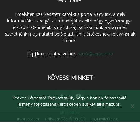
RÓLUNK
Erdélyben szerkesztett katolikus portál vagyunk, amely
információkat szolgáltat a kiadóját alapító négy egyházmegye
életéből. Ökumenikus nyitottsággal tekintünk a világra és
szeretnénk megmutatni belőle azt, amit értékesnek, relevánsnak
látunk.
Lépj kapcsolatba velünk:
szerk@verbum.ro
KÖVESS MINKET
Kedves Látogató! Tájékoztatjuk, hogy a honlap felhasználói
élmény fokozásának érdekében sütiket alkalmazunk.
Elfogadom
Impresszum
Felhasználási feltételek
Jogi nyilatkozat
Adatvédelem
Médiaajánlat
Kapcsolat
© Verbum Keresztény Kulturális Egyesület