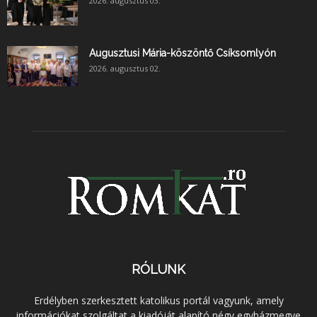
2026. augusztus 03.
Augusztusi Mária-köszöntő Csíksomlyón
2026. augusztus 02.
RÓLUNK
Erdélyben szerkesztett katolikus portál vagyunk, amely
információkat szolgáltat a kiadóját alapító négy egyházmegye