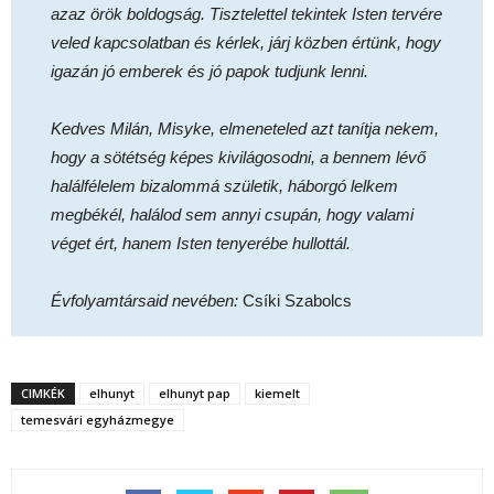
azaz örök boldogság. Tisztelettel tekintek Isten tervére
veled kapcsolatban és kérlek, járj közben értünk, hogy
igazán jó emberek és jó papok tudjunk lenni.
Kedves Milán, Misyke, elmeneteled azt tanítja nekem,
hogy a sötétség képes kivilágosodni, a bennem lévő
halálfélelem bizalommá születik, háborgó lelkem
megbékél, halálod sem annyi csupán, hogy valami
véget ért, hanem Isten tenyerébe hullottál.
Évfolyamtársaid nevében:
Csíki Szabolcs
CIMKÉK
elhunyt
elhunyt pap
kiemelt
temesvári egyházmegye