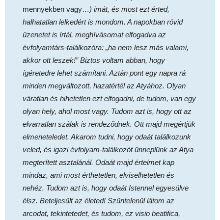
mennyekben vagy…
) imát, és most ezt érted,
halhatatlan lelkedért is mondom. A napokban rövid
üzenetet is írtál, meghívásomat elfogadva az
évfolyamtárs-találkozóra: „ha nem lesz más valami,
akkor ott leszek!” Biztos voltam abban, hogy
ígéretedre lehet számítani. Aztán pont egy napra rá
minden megváltozott, hazatértél az Atyához. Olyan
váratlan és hihetetlen ezt elfogadni, de tudom, van egy
olyan hely, ahol most vagy. Tudom azt is, hogy ott az
elvarratlan szálak is rendeződnek. Ott majd megértjük
elmeneteledet. Akarom tudni, hogy odaát találkozunk
veled, és igazi évfolyam-találkozót ünneplünk az Atya
megterített asztalánál. Odaát majd értelmet kap
mindaz, ami most érthetetlen, elviselhetetlen és
nehéz. Tudom azt is, hogy odaát Istennel egyesülve
élsz. Beteljesült az életed! Szüntelenül látom az
arcodat, tekintetedet, és tudom, ez visio beatifica,