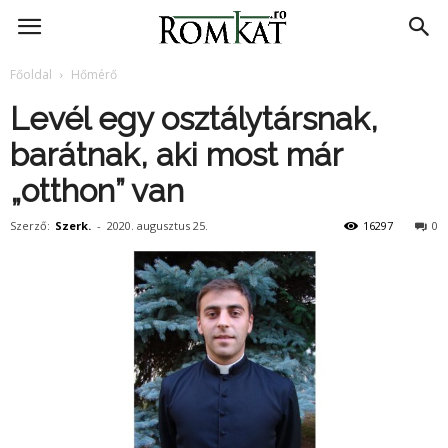
RomKat.ro
Főoldal
Hőmérő
Levél egy osztálytársnak,
barátnak, aki most már
„otthon” van
Szerző:
Szerk.
-
2020. augusztus 25.
16297
0