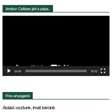
Amikor Csíkban járt a pápa…
Videólejátszó
00:00
35:02
Friss anyagaink
Áldást osztunk, imát kérünk