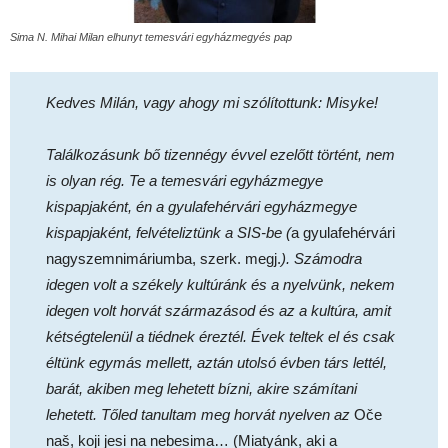
Sima N. Mihai Milan elhunyt temesvári egyházmegyés pap
Kedves Milán, vagy ahogy mi szólítottunk: Misyke!
Találkozásunk bő tizennégy évvel ezelőtt történt, nem
is olyan rég. Te a temesvári egyházmegye
kispapjaként, én a gyulafehérvári egyházmegye
kispapjaként, felvételiztünk a SIS-be (
a gyulafehérvári
nagyszemnimáriumba, szerk. megj.
). Számodra
idegen volt a székely kultúránk és a nyelvünk, nekem
idegen volt horvát származásod és az a kultúra, amit
kétségtelenül a tiédnek éreztél. Évek teltek el és csak
éltünk egymás mellett, aztán utolsó évben társ lettél,
barát, akiben meg lehetett bízni, akire számítani
lehetett. Tőled tanultam meg horvát nyelven az
Oče
naš, koji jesi na nebesima… (Miatyánk, aki a