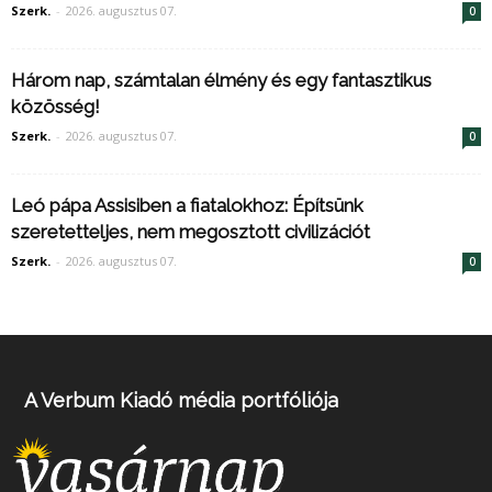
Szerk.
-
2026. augusztus 07.
0
Három nap, számtalan élmény és egy fantasztikus
közösség!
Szerk.
-
2026. augusztus 07.
0
Leó pápa Assisiben a fiatalokhoz: Építsünk
szeretetteljes, nem megosztott civilizációt
Szerk.
-
2026. augusztus 07.
0
A Verbum Kiadó média portfóliója