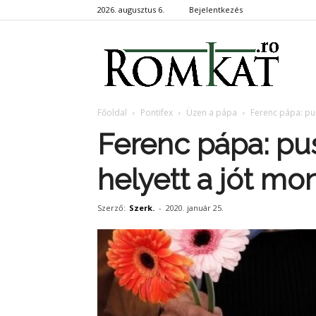
2026. augusztus 6.
Bejelentkezés
RomKa
Főoldal
Pontifex
Üzen a pápa
Ferenc pápa: pus
Ferenc pápa: pus
helyett a jót mo
Szerző:
Szerk.
-
2020. január 25.