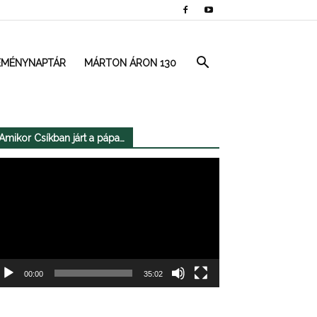
EMÉNYNAPTÁR
MÁRTON ÁRON 130
Amikor Csíkban járt a pápa…
deólejátszó
00:00
35:02