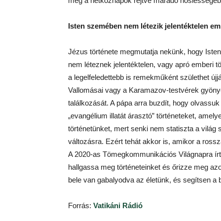
még a hétköznapok rejtve maradó hősiességébe
Isten szemében nem létezik jelentéktelen em
Jézus története megmutatja nekünk, hogy Isten
nem léteznek jelentéktelen, vagy apró emberi 
a legelfeledettebb is remekműként születhet új
Vallomásai vagy a Karamazov-testvérek gyönyö
találkozását. A pápa arra buzdít, hogy olvassu
„evangélium illatát árasztó” történeteket, ame
történetünket, mert senki nem statiszta a világ
változásra. Ezért tehát akkor is, amikor a rossz
A 2020-as Tömegkommunikációs Világnapra írt
hallgassa meg történeteinket és őrizze meg az
bele van gabalyodva az életünk, és segítsen a b
Forrás:
Vatikáni Rádió