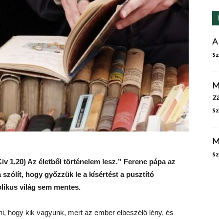
A
Sz
M
z
Sz
M
Sz
iv 1,20) Az életből történelem lesz.” Ferenc pápa az
 szólít, hogy győzzük le a kísértést a pusztító
olikus világ sem mentes.
i, hogy kik vagyunk, mert az ember elbeszélő lény, és