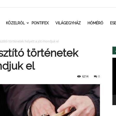
t.ro
KÖZELRŐL
PONTIFEX
VILÁGEGYHÁZ
HŐMÉRŐ
ES
ztító történetek helyett a jót mondjuk el
ztító történetek
Vi
ndjuk el
6214
0