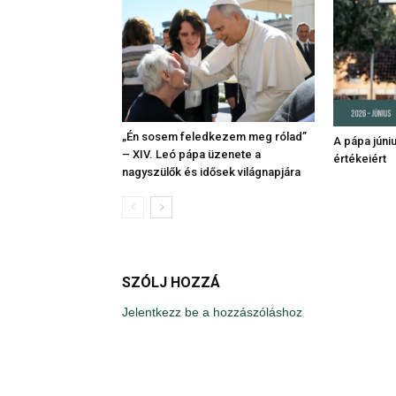
„Én sosem feledkezem meg rólad”
A pápa júni
– XIV. Leó pápa üzenete a
értékeiért
nagyszülők és idősek világnapjára
SZÓLJ HOZZÁ
Jelentkezz be a hozzászóláshoz