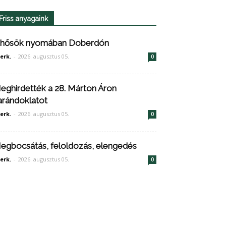
Friss anyagaink
 hősök nyomában Doberdón
erk.
-
2026. augusztus 05.
0
eghirdették a 28. Márton Áron
arándoklatot
erk.
-
2026. augusztus 05.
0
egbocsátás, feloldozás, elengedés
erk.
-
2026. augusztus 05.
0