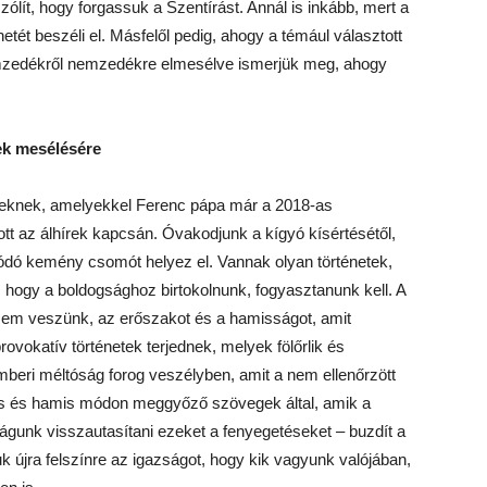
ólít, hogy forgassuk a Szentírást. Annál is inkább, mert a
etét beszéli el. Másfelől pedig, ahogy a témául választott
nemzedékről nemzedékre elmesélve ismerjük meg, ahogy
tek mesélésére
eteknek, amelyekkel Ferenc pápa már a 2018-as
tt az álhírek kapcsán. Óvakodjunk a kígyó kísértésétől,
ódó kemény csomót helyez el. Vannak olyan történetek,
, hogy a boldogsághoz birtokolnunk, fogyasztanunk kell. A
e sem veszünk, az erőszakot és a hamisságot, amit
ovokatív történetek terjednek, melyek fölőrlik és
emberi méltóság forog veszélyben, amit a nem ellenőrzött
lis és hamis módon meggyőző szövegek által, amik a
ságunk visszautasítani ezeket a fenyegetéseket – buzdít a
 újra felszínre az igazságot, hogy kik vagyunk valójában,