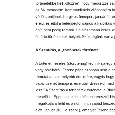
történetekbe kell „öltöznie”, hogy megőrizze sa
az 54. társadalmi kommunikáció világnapjára ír
védőszentjének liturgikus ünnepén, január 24-
erejű, és ettől a betegségtől sajnos a katolikus
épít, nem pedig rombol. Ha alázatosan keresi a
és ártó történetetek helyett. Szükségünk van a 
A Szentírás, a „történetek története”
A történetmesélés (storytelling) technikája eg
vagy politikáról. Ferenc pápa azonban nem a n
rámutat annak mélyebb értelmére, vagyis hogy
pápai üzenet témája is erre utal: „Beszéld majd 
lesz.” A Szentírás a történetek története; a Bi
mesélő is. Éppen az elbeszélésen keresztül hív
megalkotja a férfit és a nőt, mint szabad besz
előtt (január 26. – a szerk.), amelyet Ferenc pápa