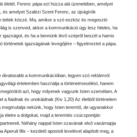
ját életét. Ferenc pápa ezt húzza alá üzenetében, amelyet
t, és amelyet Szalézi Szent Ferenc, az újságírók
én tettek közzé. Ma, amikor a szó eszköz és megosztó
 világ is szenved, akkor a kommunikáció úgy lesz hiteles, ha
z igazságot, és ha a bennünk lévő szépről beszél a hamis
jó történetek igazságának levegőjére – figyelmeztet a pápa.
yre divatosabb a kommunikációban, legyen szó reklámról
agyvilági értelemben használja a történetmesélést, hanem
 megörökíti azt, hogy milyenek vagyunk Isten szemében. A
el a fiaidnak és unokáidnak (Kiv 1,20) Az életből történelem
blia megmutatja nekünk, hogy Isten teremtő, de ugyanakkor
ja életre a dolgokat, majd a teremtés csúcspontján
édpartnereit. Néhány nappal Isten szavának első vasárnapja
 Aperuit Illis – kezdető apostoli levelével alapított meg, a