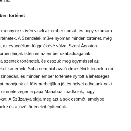
n is.
beri történet
 mennyire szívén viseli az ember sorsát, és hogy számára
történetek. A Szentlélek műve nyomán minden történet, még
já, az evangélium függelékévé válva. Szent Ágoston
rűen leírják Isten és az ember szabadságának
k a szentek történeteit, és osszuk meg egymással az
lyeket ismerünk. Soha nem hiábavaló elmesélni Istennek a mi
 színpadán, és minden ember története nyitott a lehetséges
at mondjunk el, fölismerhetjük a jót és helyet adhatunk neki.
 üzenete végén a pápa Máriához imádkozik, hogy
okat. A Szűzanya oldja meg azt a sok csomót, amelybe
éke és a jövő történeteit építenünk.