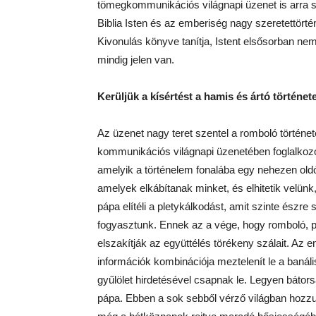
tömegkommunikációs világnapi üzenet is arra sz
Biblia Isten és az emberiség nagy szeretettörtén
Kivonulás könyve tanítja, Istent elsősorban 
mindig jelen van.
Kerüljük a kísértést a hamis és ártó történe
Az üzenet nagy teret szentel a romboló történ
kommunikációs világnapi üzenetében foglalkozo
amelyik a történelem fonalába egy nehezen old
amelyek elkábítanak minket, és elhitetik velünk
pápa elítéli a pletykálkodást, amit szinte észr
fogyasztunk. Ennek az a vége, hogy romboló, pr
elszakítják az együttélés törékeny szálait. Az 
információk kombinációja meztelenít le a baná
gyűlölet hirdetésével csapnak le. Legyen bátor
pápa. Ebben a sok sebből vérző világban hozzuk