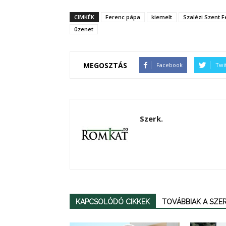
CIMKÉK
Ferenc pápa
kiemelt
Szalézi Szent 
üzenet
MEGOSZTÁS
Facebook
Twi
Szerk.
KAPCSOLÓDÓ CIKKEK
TOVÁBBIAK A SZ