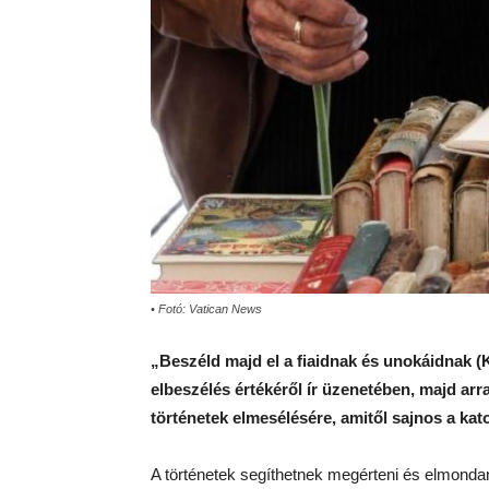
• Fotó: Vatican News
„Beszéld majd el a fiaidnak és unokáidnak (K
elbeszélés értékéről ír üzenetében, majd arra
történetek elmesélésére, amitől sajnos a kat
A történetek segíthetnek megérteni és elmondan