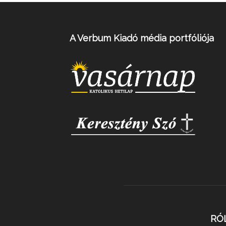
A Verbum Kiadó média portfóliója
RÓ