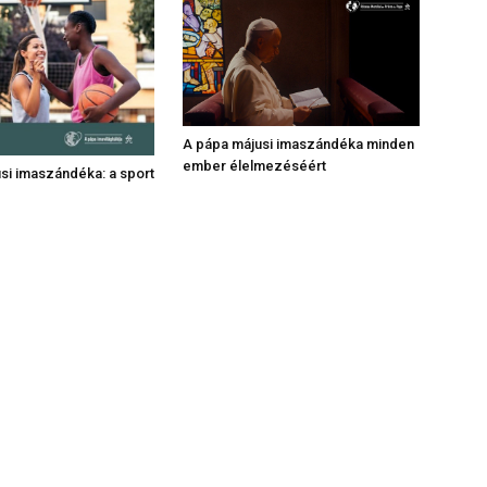
A pápa májusi imaszándéka minden
ember élelmezéséért
usi imaszándéka: a sport