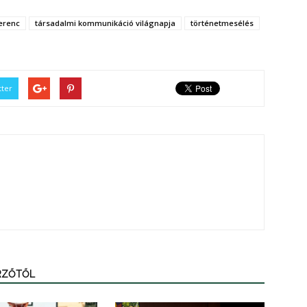
Ferenc
társadalmi kommunikáció világnapja
történetmesélés
tter
ERZŐTŐL