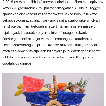
A 2019-es évben több jótékonysági akció keretében az alapítvány
közel 220 gyermeknek nyújthatott támogatást. A Húsvéti reggeli
ajándékba elnevezésű kezdeményezésünkbe több vállalkozó
bekapcsolódásával, alapítványunk saját alapjából sikerült olyan
rendhagyóan nem tartósélelmiszert, hanem friss élelmiszert,
tejet, tojást, kalácsot, kenyeret, friss zöldséget, kakaót,
édességet, sonkát, vajat és más finomságokat tartalmazó
élelmiszercsomagot eljuttatni az erre rászorulóknak, amely által
ezen családok húsvétja idén bizonyára jóval gazdagabb lehetett:
több tucat gyermek asztalára már biztosan került reggeli ezen a
csodálatos ünnepen.