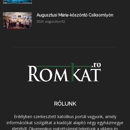
Augusztusi Mária-köszöntő Csíksomlyón
2026. augusztus 02.
RÓLUNK
Erdélyben szerkesztett katolikus portál vagyunk, amely
információkat szolgáltat a kiadóját alapító négy egyházmegye
életéből. Ökumenikus nyitottsággal tekintünk a világra és