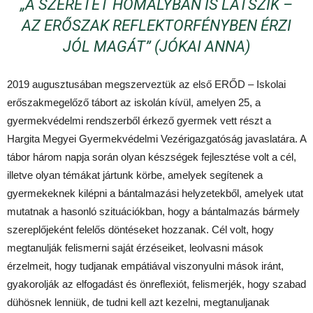
„A SZERETET HOMÁLYBAN IS LÁTSZIK –
AZ ERŐSZAK REFLEKTORFÉNYBEN ÉRZI
JÓL MAGÁT” (JÓKAI ANNA)
2019 augusztusában megszerveztük az első ERŐD – Iskolai
erőszakmegelőző tábort az iskolán kívül, amelyen 25, a
gyermekvédelmi rendszerből érkező gyermek vett részt a
Hargita Megyei Gyermekvédelmi Vezérigazgatóság javaslatára. A
tábor három napja során olyan készségek fejlesztése volt a cél,
illetve olyan témákat jártunk körbe, amelyek segítenek a
gyermekeknek kilépni a bántalmazási helyzetekből, amelyek utat
mutatnak a hasonló szituációkban, hogy a bántalmazás bármely
szereplőjeként felelős döntéseket hozzanak. Cél volt, hogy
megtanulják felismerni saját érzéseiket, leolvasni mások
érzelmeit, hogy tudjanak empátiával viszonyulni mások iránt,
gyakorolják az elfogadást és önreflexiót, felismerjék, hogy szabad
dühösnek lenniük, de tudni kell azt kezelni, megtanuljanak