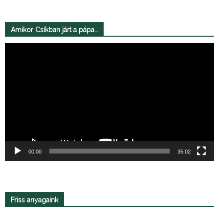
Amikor Csíkban járt a pápa…
Videólejátszó
00:00
35:02
Friss anyagaink