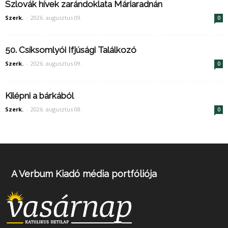
Szlovák hívek zarándoklata Máriaradnán
Szerk.
-
2026. augusztus 09.
0
50. Csíksomlyói Ifjúsági Találkozó
Szerk.
-
2026. augusztus 09.
0
Kilépni a bárkából
Szerk.
-
2026. augusztus 08.
0
A Verbum Kiadó média portfóliója