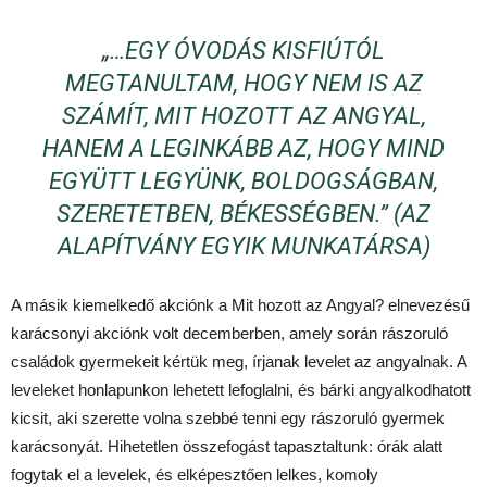
„…EGY ÓVODÁS KISFIÚTÓL
MEGTANULTAM, HOGY NEM IS AZ
SZÁMÍT, MIT HOZOTT AZ ANGYAL,
HANEM A LEGINKÁBB AZ, HOGY MIND
EGYÜTT LEGYÜNK, BOLDOGSÁGBAN,
SZERETETBEN, BÉKESSÉGBEN.” (AZ
ALAPÍTVÁNY EGYIK MUNKATÁRSA)
A másik kiemelkedő akciónk a Mit hozott az Angyal? elnevezésű
karácsonyi akciónk volt decemberben, amely során rászoruló
családok gyermekeit kértük meg, írjanak levelet az angyalnak. A
leveleket honlapunkon lehetett lefoglalni, és bárki angyalkodhatott
kicsit, aki szerette volna szebbé tenni egy rászoruló gyermek
karácsonyát. Hihetetlen összefogást tapasztaltunk: órák alatt
fogytak el a levelek, és elképesztően lelkes, komoly