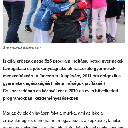
Gyermeknapi játékmaraton
Iskolai erőszakmegelőző program indítása, beteg gyermekek
támogatása és jótékonysági akciók rászoruló gyermekek
megsegítéséért. A Juventutti Alapítvány 2011 óta dolgozik a
gyermekek egészségéért, életminőségük javításáért
Csíkszeredában és környékén: a 2019-es év is bővelkedett
programokban, kezdeményezésekben.
Már az év elején javában folyt a munka, ami az iskolai
erőszakmegelőző programot megalapozta: a képzések, tanulás,
tervezés, valamint az eszközök elkészítése közel nyolc hónapot