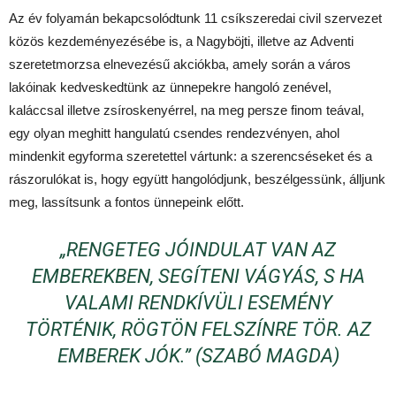
Az év folyamán bekapcsolódtunk 11 csíkszeredai civil szervezet
közös kezdeményezésébe is, a Nagyböjti, illetve az Adventi
szeretetmorzsa elnevezésű akciókba, amely során a város
lakóinak kedveskedtünk az ünnepekre hangoló zenével,
kaláccsal illetve zsíroskenyérrel, na meg persze finom teával,
egy olyan meghitt hangulatú csendes rendezvényen, ahol
mindenkit egyforma szeretettel vártunk: a szerencséseket és a
rászorulókat is, hogy együtt hangolódjunk, beszélgessünk, álljunk
meg, lassítsunk a fontos ünnepeink előtt.
„RENGETEG JÓINDULAT VAN AZ
EMBEREKBEN, SEGÍTENI VÁGYÁS, S HA
VALAMI RENDKÍVÜLI ESEMÉNY
TÖRTÉNIK, RÖGTÖN FELSZÍNRE TÖR. AZ
EMBEREK JÓK.” (SZABÓ MAGDA)