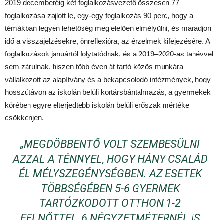
2019 decemberéig két foglalkozásvezető összesen 77
foglalkozása zajlott le, egy-egy foglalkozás 90 perc, hogy a
témákban legyen lehetőség megfelelően elmélyülni, és maradjon
idő a visszajelzésekre, önreflexióra, az érzelmek kifejezésére. A
foglalkozások januártól folytatódnak, és a 2019–2020-as tanévvel
sem zárulnak, hiszen több éven át tartó közös munkára
vállalkozott az alapítvány és a bekapcsolódó intézmények, hogy
hosszútávon az iskolán belüli kortársbántalmazás, a gyermekek
körében egyre elterjedtebb iskolán belüli erőszak mértéke
csökkenjen.
„MEGDÖBBENTŐ VOLT SZEMBESÜLNI
AZZAL A TÉNNYEL, HOGY HÁNY CSALÁD
ÉL MÉLYSZEGÉNYSÉGBEN. AZ ESETEK
TÖBBSÉGÉBEN 5-6 GYERMEK
TARTÓZKODOTT OTTHON 1-2
FELNŐTTEL, 6 NÉGYZETMÉTERNÉL IS