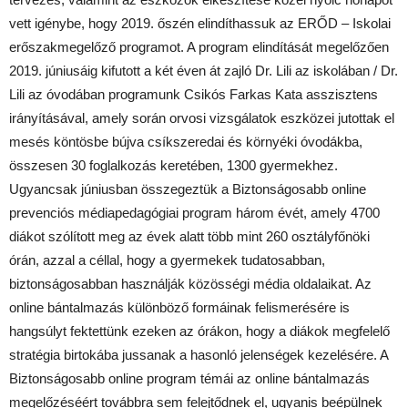
vett igénybe, hogy 2019. őszén elindíthassuk az ERŐD – Iskolai
erőszakmegelőző programot. A program elindítását megelőzően
2019. júniusáig kifutott a két éven át zajló Dr. Lili az iskolában / Dr.
Lili az óvodában programunk Csikós Farkas Kata asszisztens
irányításával, amely során orvosi vizsgálatok eszközei jutottak el
mesés köntösbe bújva csíkszeredai és környéki óvodákba,
összesen 30 foglalkozás keretében, 1300 gyermekhez.
Ugyancsak júniusban összegeztük a Biztonságosabb online
prevenciós médiapedagógiai program három évét, amely 4700
diákot szólított meg az évek alatt több mint 260 osztályfőnöki
órán, azzal a céllal, hogy a gyermekek tudatosabban,
biztonságosabban használják közösségi média oldalaikat. Az
online bántalmazás különböző formáinak felismerésére is
hangsúlyt fektettünk ezeken az órákon, hogy a diákok megfelelő
stratégia birtokába jussanak a hasonló jelenségek kezelésére. A
Biztonságosabb online program témái az online bántalmazás
megelőzéséért továbbra sem felejtődnek el, ugyanis beépülnek