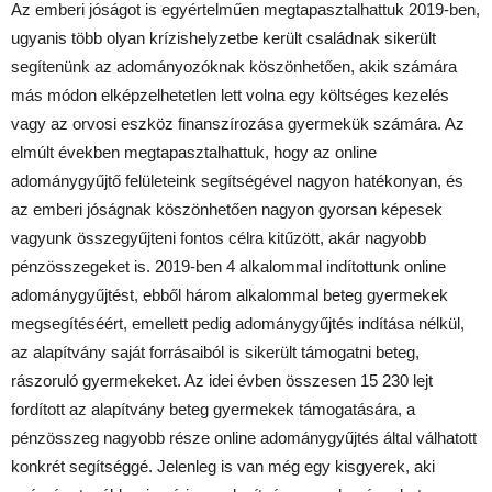
Az emberi jóságot is egyértelműen megtapasztalhattuk 2019-ben,
ugyanis több olyan krízishelyzetbe került családnak sikerült
segítenünk az adományozóknak köszönhetően, akik számára
más módon elképzelhetetlen lett volna egy költséges kezelés
vagy az orvosi eszköz finanszírozása gyermekük számára. Az
elmúlt években megtapasztalhattuk, hogy az online
adománygyűjtő felületeink segítségével nagyon hatékonyan, és
az emberi jóságnak köszönhetően nagyon gyorsan képesek
vagyunk összegyűjteni fontos célra kitűzött, akár nagyobb
pénzösszegeket is. 2019-ben 4 alkalommal indítottunk online
adománygyűjtést, ebből három alkalommal beteg gyermekek
megsegítéséért, emellett pedig adománygyűjtés indítása nélkül,
az alapítvány saját forrásaiból is sikerült támogatni beteg,
rászoruló gyermekeket. Az idei évben összesen 15 230 lejt
fordított az alapítvány beteg gyermekek támogatására, a
pénzösszeg nagyobb része online adománygyűjtés által válhatott
konkrét segítséggé. Jelenleg is van még egy kisgyerek, aki