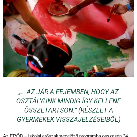
„… AZ JÁR A FEJEMBEN, HOGY AZ
OSZTÁLYUNK MINDIG ÍGY KELLENE
ÖSSZETARTSON.” (RÉSZLET A
GYERMEKEK VISSZAJELZÉSEIBŐL)
Az ERŐD – Iskolai erőszakmegelőző programba összesen 34