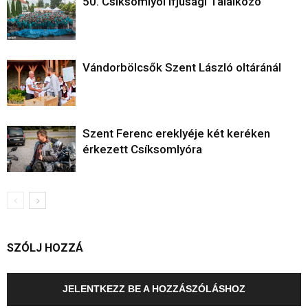
50. Csíksomlyói Ifjúsági Találkozó
Vándorbölcsők Szent László oltáránál
Szent Ferenc ereklyéje két keréken
érkezett Csíksomlyóra
SZÓLJ HOZZÁ
JELENTKEZZ BE A HOZZÁSZÓLÁSHOZ