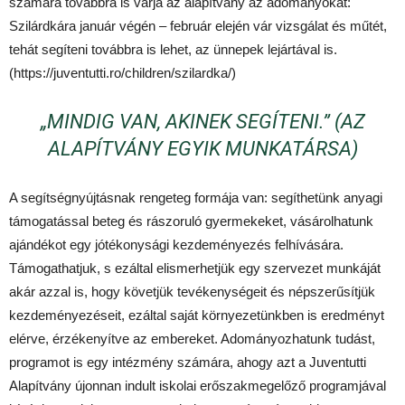
számára továbbra is várja az alapítvány az adományokat:
Szilárdkára január végén – február elején vár vizsgálat és műtét,
tehát segíteni továbbra is lehet, az ünnepek lejártával is.
(https://juventutti.ro/children/szilardka/)
„MINDIG VAN, AKINEK SEGÍTENI.” (AZ
ALAPÍTVÁNY EGYIK MUNKATÁRSA)
A segítségnyújtásnak rengeteg formája van: segíthetünk anyagi
támogatással beteg és rászoruló gyermekeket, vásárolhatunk
ajándékot egy jótékonysági kezdeményezés felhívására.
Támogathatjuk, s ezáltal elismerhetjük egy szervezet munkáját
akár azzal is, hogy követjük tevékenységeit és népszerűsítjük
kezdeményezéseit, ezáltal saját környezetünkben is eredményt
elérve, érzékenyítve az embereket. Adományozhatunk tudást,
programot is egy intézmény számára, ahogy azt a Juventutti
Alapítvány újonnan indult iskolai erőszakmegelőző programjával