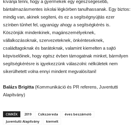
kívánja tenni, hogy a gyermekek egy egészségesebb,
bántalmazásmentes iskolai légkörben tanulhassanak. Egy biztos:
mindig van, akinek segíteni, és ez a segítségnyújtás ezer
színben tűnhet fel, ugyanúgy ahogy a segítségkérés is.
Köszönjük mindenkinek, magánszemélyeknek,
vállalkozásoknak, szervezeteknek, önkénteseknek,
családtagoknak és barátoknak, valamint kiemelten a sajtó
képviselőinek, hogy egész évben támogatnak minket, bármilyen
segítségkérésre is igyekezzünk válaszolni: nélkületek nem
sikerülhetett volna ennyi mindent megvalósítani!
Balázs Brigitta
(Kommunikáció és PR referens, Juventutti
Alapítvány)
CIMKÉK
2019
Csíkszereda
éves beszámoló
Juventutti Alapítvány
kiemelt