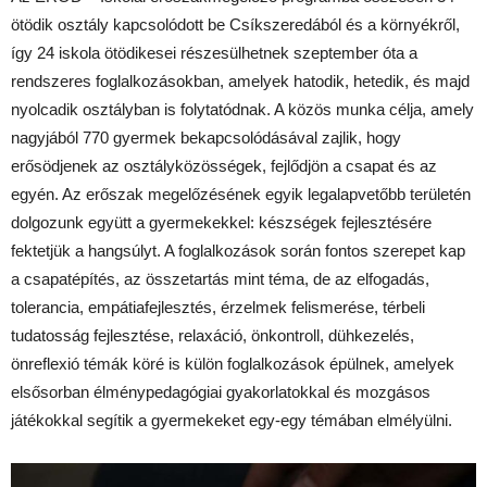
ötödik osztály kapcsolódott be Csíkszeredából és a környékről,
így 24 iskola ötödikesei részesülhetnek szeptember óta a
rendszeres foglalkozásokban, amelyek hatodik, hetedik, és majd
nyolcadik osztályban is folytatódnak. A közös munka célja, amely
nagyjából 770 gyermek bekapcsolódásával zajlik, hogy
erősödjenek az osztályközösségek, fejlődjön a csapat és az
egyén. Az erőszak megelőzésének egyik legalapvetőbb területén
dolgozunk együtt a gyermekekkel: készségek fejlesztésére
fektetjük a hangsúlyt. A foglalkozások során fontos szerepet kap
a csapatépítés, az összetartás mint téma, de az elfogadás,
tolerancia, empátiafejlesztés, érzelmek felismerése, térbeli
tudatosság fejlesztése, relaxáció, önkontroll, dühkezelés,
önreflexió témák köré is külön foglalkozások épülnek, amelyek
elsősorban élménypedagógiai gyakorlatokkal és mozgásos
játékokkal segítik a gyermekeket egy-egy témában elmélyülni.