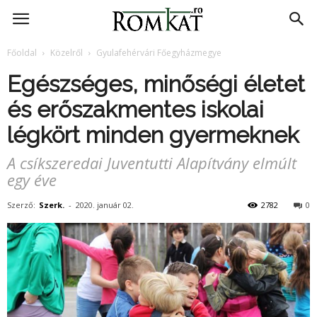
RomKat.ro
Főoldal
Közelről
Gyulafehérvári Főegyházmegye
Egészséges, minőségi életet
és erőszakmentes iskolai
légkört minden gyermeknek
A csíkszeredai Juventutti Alapítvány elmúlt
egy éve
Szerző:
Szerk.
-
2020. január 02.
2782
0