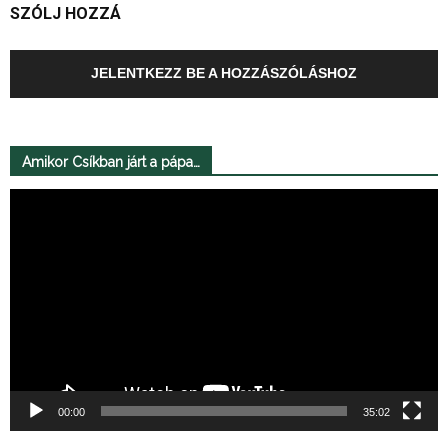
SZÓLJ HOZZÁ
JELENTKEZZ BE A HOZZÁSZÓLÁSHOZ
Amikor Csíkban járt a pápa…
Videólejátszó
00:00
35:02