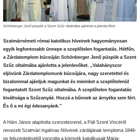
Schönberger Jenő püspök a Szent Szűz oltalmába ajánlotta a jelenlevőket.
Szatmárnémeti római katolikus híveinek hagyományosan
egyik legfontosabb ünnepe a szeplőtelen fogantatás. Hétfőn,
a Zárdatemplom búcsúján Schönberger Jenő püspök a Szent
Szűz oltalmába ajánlotta a jelenlevőket. „Valahányszor
eljövünk Zárdatemplomunk búcsújára, nagy szeretettel és
bizalommal ajánljuk magunkat és mieinket a szeplőtelenül
fogantatott Szent Szűz oltalmába. A szeplőtelen fogantatás
kiváltsága a Szűzanyáé. Hozzá a bűnnek az árnyéka sem fért.
És ő a mi égi édesanyánk.”
A Hám János alapította szerzetesrend, a Páli Szent Vincéről
nevezett Szatmári Irgalmas Nővérek zárdájának temploma 1846-
os felszentelésétől vonzotta a környék katolikusait Mária-