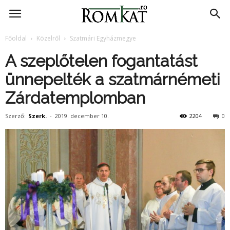
RomKat.ro
Főoldal
Közelről
Szatmári Egyházmegye
A szeplőtelen fogantatást
ünnepelték a szatmárnémeti
Zárdatemplomban
Szerző:
Szerk.
-
2019. december 10.
2204
0