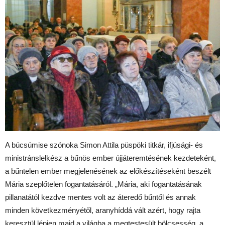
A búcsúmise szónoka Simon Attila püspöki titkár, ifjúsági- és
ministránslelkész a bűnös ember újjáteremtésének kezdeteként,
a bűntelen ember megjelenésének az előkészítéseként beszélt
Mária szeplőtelen fogantatásáról. „Mária, aki fogantatásának
pillanatától kezdve mentes volt az áteredő bűntől és annak
minden következményétől, aranyhíddá vált azért, hogy rajta
keresztül lépjen majd a világba a megtestesült bölcsesség, a