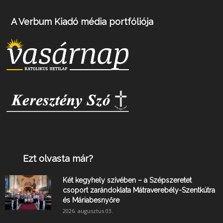
A Verbum Kiadó média portfóliója
Ezt olvasta már?
Két kegyhely szívében – a Szépszeretet
csoport zarándoklata Mátraverebély-Szentkútra
és Máriabesnyőre
2026. augusztus 03.