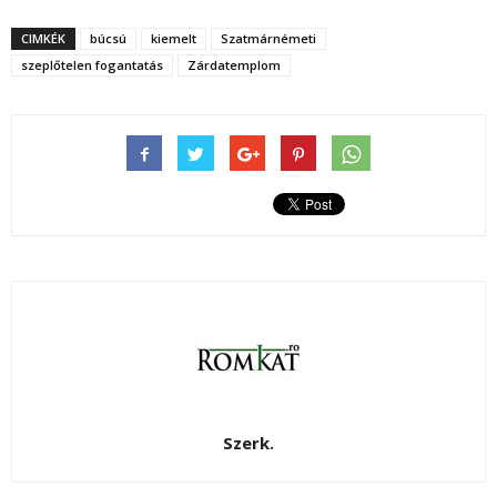
CIMKÉK
búcsú
kiemelt
Szatmárnémeti
szeplőtelen fogantatás
Zárdatemplom
Szerk.