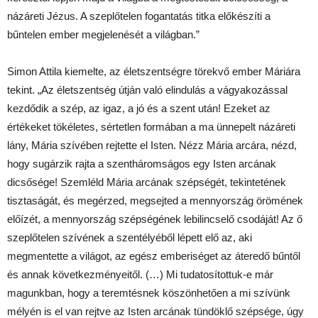
názáreti Jézus. A szeplőtelen fogantatás titka előkészíti a
bűntelen ember megjelenését a világban.”
Simon Attila kiemelte, az életszentségre törekvő ember Máriára
tekint. „Az életszentség útján való elindulás a vágyakozással
kezdődik a szép, az igaz, a jó és a szent után! Ezeket az
értékeket tökéletes, sértetlen formában a ma ünnepelt názáreti
lány, Mária szívében rejtette el Isten. Nézz Mária arcára, nézd,
hogy sugárzik rajta a szentháromságos egy Isten arcának
dicsősége! Szemléld Mária arcának szépségét, tekintetének
tisztaságát, és megérzed, megsejted a mennyország örömének
előízét, a mennyország szépségének lebilincselő csodáját! Az ő
szeplőtelen szívének a szentélyéből lépett elő az, aki
megmentette a világot, az egész emberiséget az áteredő bűntől
és annak következményeitől. (…) Mi tudatosítottuk-e már
magunkban, hogy a teremtésnek köszönhetően a mi szívünk
mélyén is el van rejtve az Isten arcának tündöklő szépsége, úgy