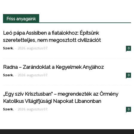
Friss anyagaink
Leó pápa Assisiben a fiatalokhoz: Építsünk
szeretetteljes, nem megosztott civilizációt
Szerk.
-
2026. augusztus 07.
0
Radna – Zarándoklat a Kegyelmek Anyjához
Szerk.
-
2026. augusztus 07.
0
„Egy szív Krisztusban” – megrendezték az Örmény
Katolikus Világifjúsági Napokat Libanonban
Szerk.
-
2026. augusztus 07.
0