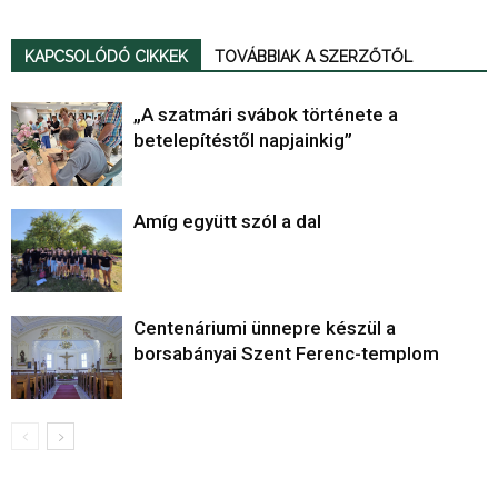
KAPCSOLÓDÓ CIKKEK
TOVÁBBIAK A SZERZŐTŐL
„A szatmári svábok története a
betelepítéstől napjainkig”
Amíg együtt szól a dal
Centenáriumi ünnepre készül a
borsabányai Szent Ferenc-templom