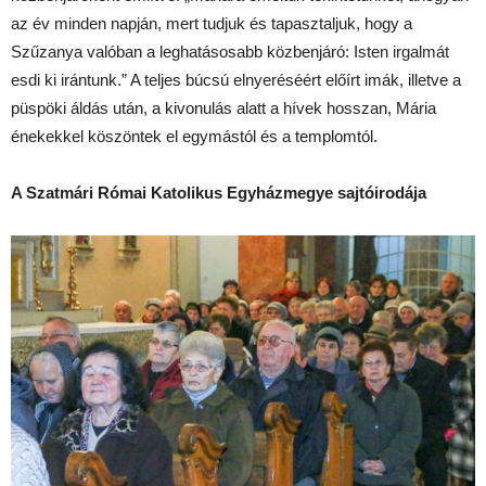
az év minden napján, mert tudjuk és tapasztaljuk, hogy a
Szűzanya valóban a leghatásosabb közbenjáró: Isten irgalmát
esdi ki irántunk.” A teljes búcsú elnyeréséért előírt imák, illetve a
püspöki áldás után, a kivonulás alatt a hívek hosszan, Mária
énekekkel köszöntek el egymástól és a templomtól.
A Szatmári Római Katolikus Egyházmegye sajtóirodája