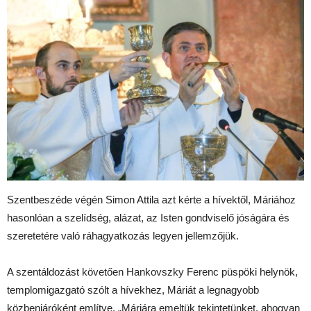
Szentbeszéde végén Simon Attila azt kérte a hívektől, Máriához
hasonlóan a szelídség, alázat, az Isten gondviselő jóságára és
szeretetére való ráhagyatkozás legyen jellemzőjük.
A szentáldozást követően Hankovszky Ferenc püspöki helynök,
templomigazgató szólt a hívekhez, Máriát a legnagyobb
közbenjáróként említve. „Máriára emeltük tekintetünket, ahogyan