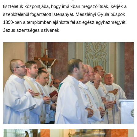
tiszteletük központjába, hogy imáikban megszólítsák, kérjék a
szeplőtelenül fogantatott Istenanyát. Meszlényi Gyula püspök
1899-ben a templomban ajánlotta fel az egész egyházmegyét
Jézus szentséges szívének.