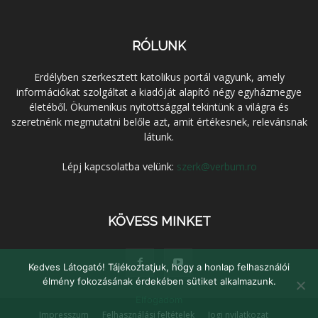
RÓLUNK
Erdélyben szerkesztett katolikus portál vagyunk, amely
információkat szolgáltat a kiadóját alapító négy egyházmegye
életéből. Ökumenikus nyitottsággal tekintünk a világra és
szeretnénk megmutatni belőle azt, amit értékesnek, relevánsnak
látunk.
Lépj kapcsolatba velünk:
szerk@verbum.ro
KÖVESS MINKET
Kedves Látogató! Tájékoztatjuk, hogy a honlap felhasználói
élmény fokozásának érdekében sütiket alkalmazunk.
Elfogadom
Impresszum
Felhasználási feltételek
Jogi nyilatkozat