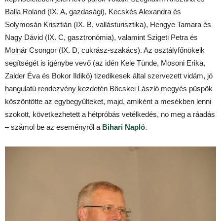
Balla Roland (IX. A, gazdasági), Kecskés Alexandra és
Solymosán Krisztián (IX. B, vallásturisztika), Hengye Tamara és
Nagy Dávid (IX. C, gasztronómia), valamint Szigeti Petra és
Molnár Csongor (IX. D, cukrász-szakács). Az osztályfőnökeik
segítségét is igénybe vevő (az idén Kele Tünde, Mosoni Erika,
Zalder Éva és Bokor Ildikó) tizedikesek által szervezett vidám, jó
hangulatú rendezvény kezdetén Böcskei László megyés püspök
köszöntötte az egybegyűlteket, majd, amiként a mesékben lenni
szokott, következhetett a hétpróbás vetélkedés, no meg a ráadás
– számol be az eseményről a
Bihari Napló
.