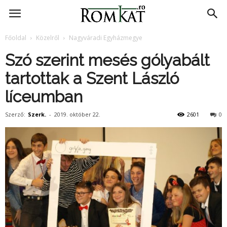
RomKat.ro
Főoldal
Közelről
Nagyváradi Egyházmegye
Szó szerint mesés gólyabált
tartottak a Szent László
líceumban
Szerző:
Szerk.
-
2019. október 22.
2601
0