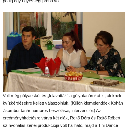
pedig egy ügyességi próba volt.
Volt még gólyaeskü, és „felavatták” a gólyatanárokat is, akiknek
kvízkérdésekre kellett válaszolniuk. (Külön kiemelendőek Kohán
Zsombor tanár humoros beszólásai, intervenciói.) Az
eredményhirdetésre várva két diák, Rejtő Dóra és Rejtő Róbert
színvonalas zenei produkciója volt hallható, majd a Tini Dance