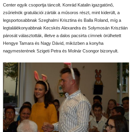
Center egyik csoportja táncolt. Konrád Katalin igazgatónő,
zsűrielnök gratulációi zárták a műsoros részt, mint kiderült, a
legsportosabbnak Szeghalmi Krisztina és Balla Roland, míg a
legtalálékonyabbnak Kecskés Alexandra és Solymosán Krisztián
párosát választották, illetve a dalos pacsirta címnek örülhetett
Hengye Tamara és Nagy Dávid, miközben a konyha
nagymesterének Szigeti Petra és Molnár Csongor bizonyult.