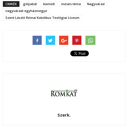
CIMKÉK
gólyabál
kiemelt
mesés téma
Nagyvárad
nagyváradi egyházmegye
Szent László Római Katolikus Teológiai Líceum
Szerk.