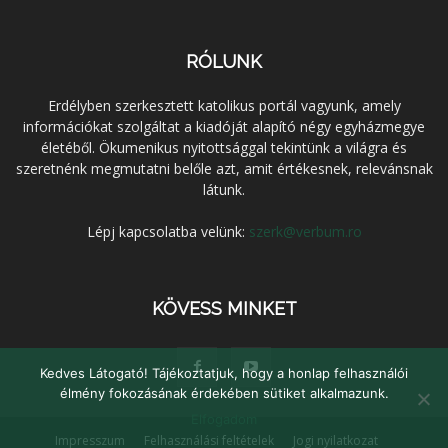
RÓLUNK
Erdélyben szerkesztett katolikus portál vagyunk, amely
információkat szolgáltat a kiadóját alapító négy egyházmegye
életéből. Ökumenikus nyitottsággal tekintünk a világra és
szeretnénk megmutatni belőle azt, amit értékesnek, relevánsnak
látunk.
Lépj kapcsolatba velünk:
szerk@verbum.ro
KÖVESS MINKET
Kedves Látogató! Tájékoztatjuk, hogy a honlap felhasználói
élmény fokozásának érdekében sütiket alkalmazunk.
Elfogadom
Impresszum
Felhasználási feltételek
Jogi nyilatkozat