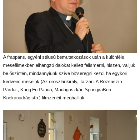
A frappáns, egyéni stílusú bemutatkozások után a különféle
mesefilmekben elhangzó dalokat kellett felismerni, hiszen, valljuk
be őszintén, mindannyiunk szíve bizseregni kezd, ha egykori
kedvenc meséink (Az oroszlánkirály, Tarzan, A Rózsaszín
Párduc, Kung Fu Panda, Madagaszkár, SpongyaBob
Kockanadrág stb.) filmzenéit meghalljuk.