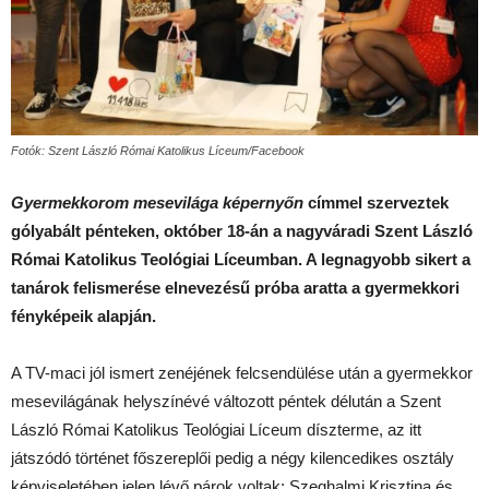
Fotók: Szent László Római Katolikus Líceum/Facebook
Gyermekkorom mesevilága képernyőn
címmel szerveztek
gólyabált pénteken, október 18-án a nagyváradi Szent László
Római Katolikus Teológiai Líceumban. A legnagyobb sikert a
tanárok felismerése elnevezésű próba aratta a gyermekkori
fényképeik alapján.
A TV-maci jól ismert zenéjének felcsendülése után a gyermekkor
mesevilágának helyszínévé változott péntek délután a Szent
László Római Katolikus Teológiai Líceum díszterme, az itt
játszódó történet főszereplői pedig a négy kilencedikes osztály
képviseletében jelen lévő párok voltak: Szeghalmi Krisztina és