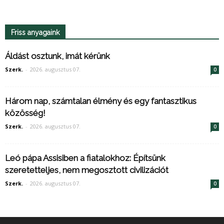
Friss anyagaink
Áldást osztunk, imát kérünk
Szerk.
-
2026. augusztus 07.
0
Három nap, számtalan élmény és egy fantasztikus
közösség!
Szerk.
-
2026. augusztus 07.
0
Leó pápa Assisiben a fiatalokhoz: Építsünk
szeretetteljes, nem megosztott civilizációt
Szerk.
-
2026. augusztus 07.
0