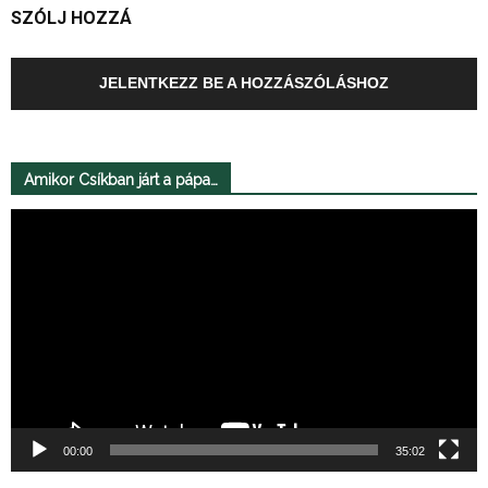
SZÓLJ HOZZÁ
JELENTKEZZ BE A HOZZÁSZÓLÁSHOZ
Amikor Csíkban járt a pápa…
Videólejátszó
00:00
35:02