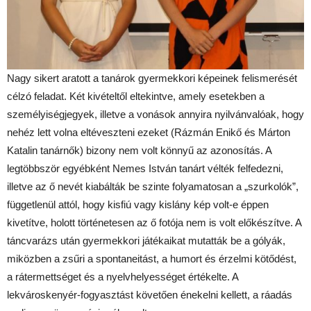
Nagy sikert aratott a tanárok gyermekkori képeinek felismerését
célzó feladat. Két kivételtől eltekintve, amely esetekben a
személyiségjegyek, illetve a vonások annyira nyilvánvalóak, hogy
nehéz lett volna eltéveszteni ezeket (Rázmán Enikő és Márton
Katalin tanárnők) bizony nem volt könnyű az azonosítás. A
legtöbbször egyébként Nemes István tanárt vélték felfedezni,
illetve az ő nevét kiabálták be szinte folyamatosan a „szurkolók”,
függetlenül attól, hogy kisfiú vagy kislány kép volt-e éppen
kivetítve, holott történetesen az ő fotója nem is volt előkészítve. A
táncvarázs után gyermekkori játékaikat mutatták be a gólyák,
miközben a zsűri a spontaneitást, a humort és érzelmi kötődést,
a rátermettséget és a nyelvhelyességet értékelte. A
lekvároskenyér-fogyasztást követően énekelni kellett, a ráadás