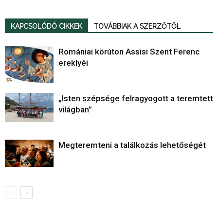
KAPCSOLÓDÓ CIKKEK
TOVÁBBIAK A SZERZŐTŐL
Romániai körúton Assisi Szent Ferenc
ereklyéi
„Isten szépsége felragyogott a teremtett
világban”
Megteremteni a találkozás lehetőségét