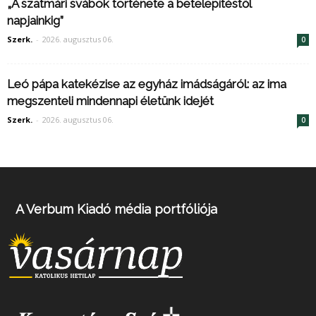
„A szatmári svábok története a betelepítéstől
napjainkig”
Szerk.
-
2026. augusztus 06.
0
Leó pápa katekézise az egyház imádságáról: az ima
megszenteli mindennapi életünk idejét
Szerk.
-
2026. augusztus 06.
0
A Verbum Kiadó média portfóliója