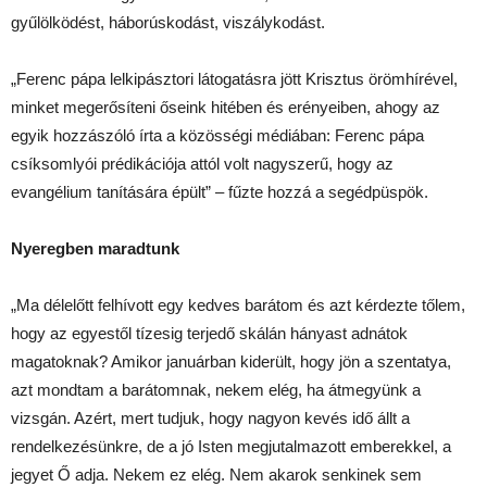
gyűlölködést, háborúskodást, viszálykodást.
„Ferenc pápa lelkipásztori látogatásra jött Krisztus örömhírével,
minket megerősíteni őseink hitében és erényeiben, ahogy az
egyik hozzászóló írta a közösségi médiában: Ferenc pápa
csíksomlyói prédikációja attól volt nagyszerű, hogy az
evangélium tanítására épült” – fűzte hozzá a segédpüspök.
Nyeregben maradtunk
„Ma délelőtt felhívott egy kedves barátom és azt kérdezte tőlem,
hogy az egyestől tízesig terjedő skálán hányast adnátok
magatoknak? Amikor januárban kiderült, hogy jön a szentatya,
azt mondtam a barátomnak, nekem elég, ha átmegyünk a
vizsgán. Azért, mert tudjuk, hogy nagyon kevés idő állt a
rendelkezésünkre, de a jó Isten megjutalmazott emberekkel, a
jegyet Ő adja. Nekem ez elég. Nem akarok senkinek sem