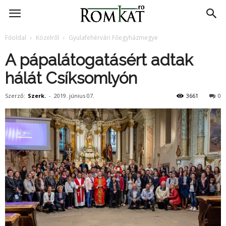
RomKat.ro
Főoldal
Közelről
Gyulafehérvári Főegyházmegye
A pápalátogatásért adtak
hálát Csíksomlyón
Szerző:
Szerk.
-
2019. június 07.
3661
0