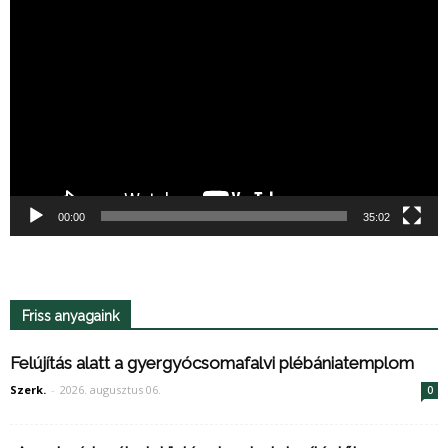
Videólejátszó
00:00
35:02
Friss anyagaink
Felújítás alatt a gyergyócsomafalvi plébániatemplom
Szerk.
-
2026. augusztus 06.
0