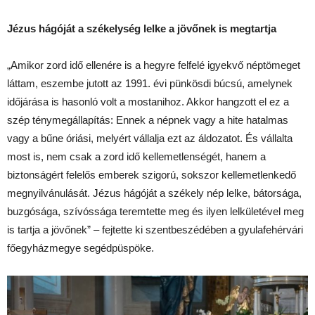
Jézus hágóját a székelység lelke a jövőnek is megtartja
„Amikor zord idő ellenére is a hegyre felfelé igyekvő néptömeget
láttam, eszembe jutott az 1991. évi pünkösdi búcsú, amelynek
időjárása is hasonló volt a mostanihoz. Akkor hangzott el ez a
szép ténymegállapítás: Ennek a népnek vagy a hite hatalmas
vagy a bűne óriási, melyért vállalja ezt az áldozatot. És vállalta
most is, nem csak a zord idő kellemetlenségét, hanem a
biztonságért felelős emberek szigorú, sokszor kellemetlenkedő
megnyilvánulását. Jézus hágóját a székely nép lelke, bátorsága,
buzgósága, szívóssága teremtette meg és ilyen lelkületével meg
is tartja a jövőnek” – fejtette ki szentbeszédében a gyulafehérvári
főegyházmegye segédpüspöke.