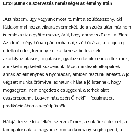
Eltörpülnek a szervezés nehézségei az élmény után
„Azt hiszem, úgy vagyunk most itt, mint a szülőasszony, aki
fájdalommal hozza világra gyermekét, de a szülés után már nem
is emlékszik a gyötrelmekre, örül, hogy ember született a földre.
Az elmúlt négy hónap pánikrohamai, széthúzásai, a rengeteg
értetlenkedés, kemény kritika, keresztbe tevések,
akadályoztatások, riogatások, gyalázkodások nehezedtek ránk,
amikkel meg kellett küzdenünk. Most mindezek eltörpülnek
annak az élménynek a nyomában, amiben részünk lehetett. A jól
végzett munka örömével adhatunk hálát a jó Istennek, hogy
megsegített, nem engedett elcsüggedni, a terhek alatt
összeroppanni. Legyen hála ezért Ő neki” – fogalmazott
prédikációjában a segédpüspök.
Háláját fejezte ki a felkért szervezőknek, a sok önkéntesnek, a
támogatóknak, a magyar és román kormány segítségéért, a