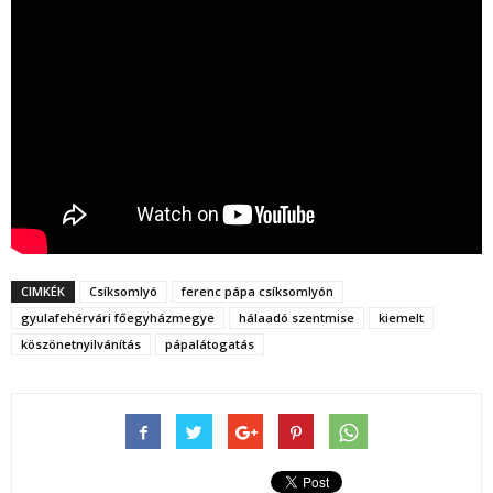
CIMKÉK
Csíksomlyó
ferenc pápa csíksomlyón
gyulafehérvári főegyházmegye
hálaadó szentmise
kiemelt
köszönetnyilvánítás
pápalátogatás