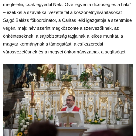
megfelelni, csak egyedül Neki. Övé legyen a dicsőség és a hála”
– ezekkel a szavakkal vezette fel a köszönetnyilvánításokat
Sajgó Balázs főkoordinátor, a Caritas lelki igazgatója a szentmise
végén, majd név szerint megköszönte a szervezőknek, az
önkénteseknek, a sajtóbizottság tagjainak a lelkes munkát, a
magyar kormánynak a támogatást, a csíkszeredai
városvezetésnek és a megyei önkormányzatnak a segítséget.