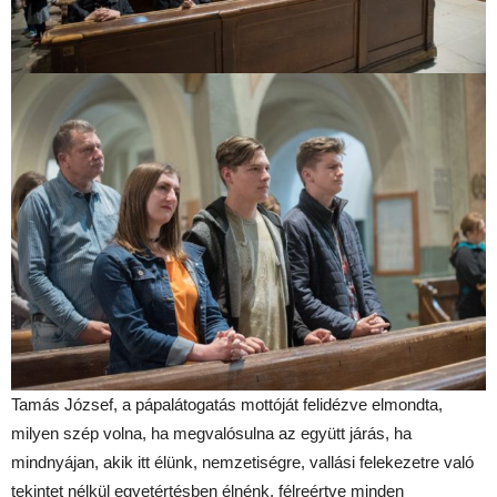
Tamás József, a pápalátogatás mottóját felidézve elmondta,
milyen szép volna, ha megvalósulna az együtt járás, ha
mindnyájan, akik itt élünk, nemzetiségre, vallási felekezetre való
tekintet nélkül egyetértésben élnénk, félreértve minden