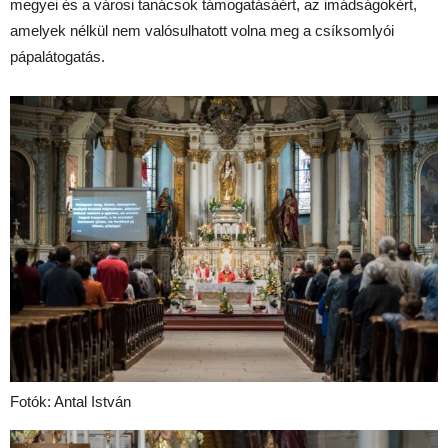
megyei és a városi tanácsok támogatásáért, az imádságokért,
amelyek nélkül nem valósulhatott volna meg a csíksomlyói
pápalátogatás.
Fotók: Antal István