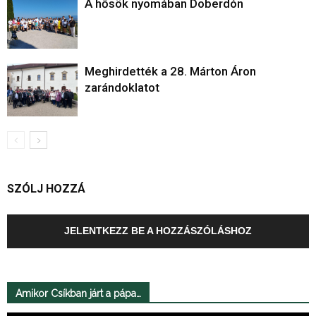
A hősök nyomában Doberdón
Meghirdették a 28. Márton Áron
zarándoklatot
SZÓLJ HOZZÁ
JELENTKEZZ BE A HOZZÁSZÓLÁSHOZ
Amikor Csíkban járt a pápa…