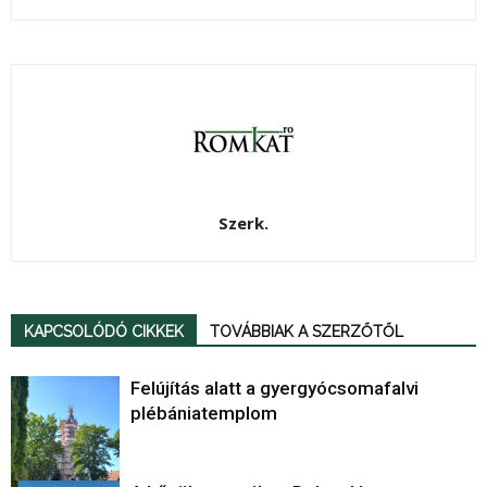
Szerk.
KAPCSOLÓDÓ CIKKEK
TOVÁBBIAK A SZERZŐTŐL
Felújítás alatt a gyergyócsomafalvi
plébániatemplom