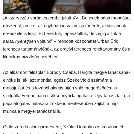
„A szervezés során eszembe jutott XVI. Benedek pápa mondása,
miszerint, amikor az egyházban valami jó történik, akkor annak
ellenszele is lesz. Ezt éreztük, tapasztaltuk, de végig álltuk a
sarat,
nyereg
ben voltunk” – mondott köszönetet Urbán Erik
ferences tartományfőnök, az erdélyi ferences rendtartomány és a
liturgikus bizottság nevében.
Az alkalmon felszólalt Borboly Csaba, Hargita megye tanácsának
elnöke is, aki azt mondta, egész Székelyföld számára a
megújulást és a továbbhaladás útján való megerősödést is
szolgálta Ferenc pápa csíksomlyói látogatása. Úgy tapasztalta, a
pápalátogatás hatására zökkenőmentesebben zajlott a napi
munka a megyei tanácsnál is.
Csíkszereda alpolgármestere, Szőke Domokos is köszönetét