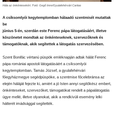
Hála az önkéntesekért. Fotó: Gegő Imre/Gyulafehérvári Caritas
A csíksomlyói kegytemplomban hálaadó szentmisét mutattak
be
június 5-én, szerdán este Ferenc pápa látogatásáért, illetve
köszönetet mondtak az önkénteseknek, szervezőknek és
támogatóknak, akik segítettek a látogatás szervezésében.
Szent Bonifác vértanú püspök emléknapján adtak hálát Ferenc
pápa romániai apostoli látogatásáért a csíksomlyói
kegytemplomban. Tamás József, a gyulafehérvári
főegyházmegye segédpüspöke, a szentmise főcelebránsa az
elején háláját fejezte ki, amiért a jó Isten annyi segítőkész embert,
önkénteseket, szervezőket, támogatókat rendelt a pápalátogatás
ügye mellé, illetve olyanokat, akik a rendkívüli esemény lelki
hátterét imádsággal segítették.