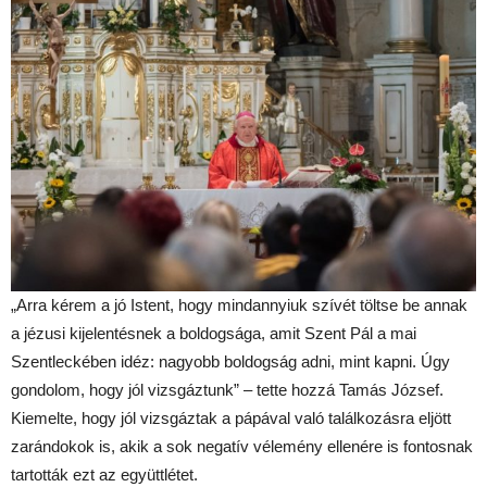
„Arra kérem a jó Istent, hogy mindannyiuk szívét töltse be annak
a jézusi kijelentésnek a boldogsága, amit Szent Pál a mai
Szentleckében idéz: nagyobb boldogság adni, mint kapni. Úgy
gondolom, hogy jól vizsgáztunk” – tette hozzá Tamás József.
Kiemelte, hogy jól vizsgáztak a pápával való találkozásra eljött
zarándokok is, akik a sok negatív vélemény ellenére is fontosnak
tartották ezt az együttlétet.