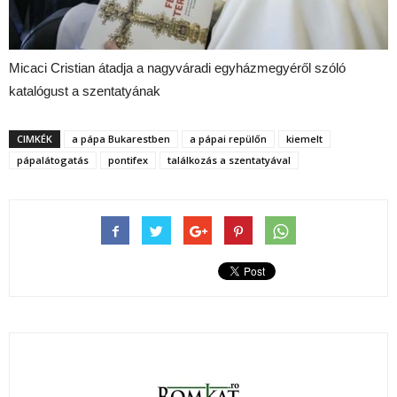
Micaci Cristian átadja a nagyváradi egyházmegyéről szóló
katalógust a szentatyának
CIMKÉK
a pápa Bukarestben
a pápai repülőn
kiemelt
pápalátogatás
pontifex
találkozás a szentatyával