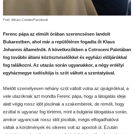
Fotó: Micaci Cristian/Facebook
Ferenc pápa az elmúlt órában szerencsésen landolt
Bukarestben, ahol már a repülőtéren fogadta őt Klaus
Johannis államelnök. A következőkben a Cotroceni Palotában
fog további állami köztisztviselőkkel és egyházi elöljárókkal
fog találkozni. Az utazás során ugyanakkor, a négy erdélyi
egyházmegye tudósítója is szót váltott a szentatyával.
Mielőtt személyesen néhány szót váltott volna az újságírókkal, a
vele utazóknak azt mondta Ferenc pápa, hogy a látogatás ideje
alatt végig rossz időt jósolnak a szakemberek, de reméli, hogy
ezúttal is ugyanaz fog történni, mint a bulgáriai látogatása során,
amikor ugyancsak rossz időt jósoltak, mégis elfogadhatóvá
váltak a körülmények és sikeres volt az apostoli út. Ezután