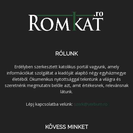
RÓLUNK
Erdélyben szerkesztett katolikus portál vagyunk, amely
információkat szolgáltat a kiadóját alapító négy egyházmegye
életéből. Ökumenikus nyitottsággal tekintünk a világra és
szeretnénk megmutatni belőle azt, amit értékesnek, relevánsnak
látunk.
Lépj kapcsolatba velünk:
szerk@verbum.ro
KÖVESS MINKET