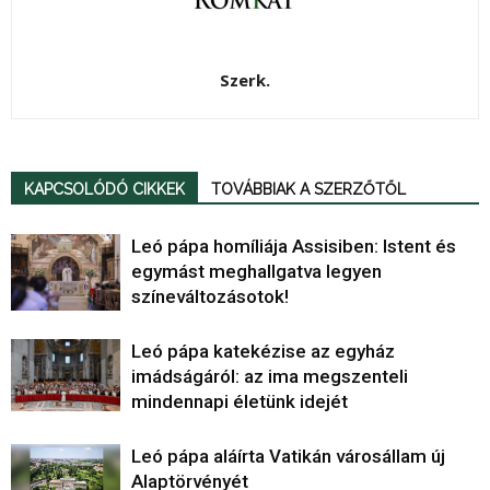
Szerk.
KAPCSOLÓDÓ CIKKEK
TOVÁBBIAK A SZERZŐTŐL
Leó pápa homíliája Assisiben: Istent és
egymást meghallgatva legyen
színeváltozásotok!
Leó pápa katekézise az egyház
imádságáról: az ima megszenteli
mindennapi életünk idejét
Leó pápa aláírta Vatikán városállam új
Alaptörvényét