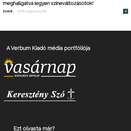
meghallgatva legyen színeváltozásotok!
Szerk.
-
2026. augusztus 08.
0
A Verbum Kiadó média portfóliója
Ezt olvasta már?