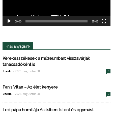
00:00
35:02
Friss anyagaink
Kerekesszékesek a múzeumban: visszavárják
tanácsadóként is
Szerk.
-
2026. augusztus 08.
0
Panis Vitae – Az élet kenyere
Szerk.
-
2026. augusztus 08.
0
Leó pápa homíliája Assisiben: Istent és egymást