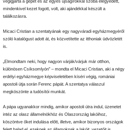
végigjárta a gépet és az egyes újságírókkal szóba elegyedett,
mindenkivel kezet fogott, volt, aki ajándékkal készült a
találkozásra.
Micaci Cristian a szentatyának egy nagyváradi egyházmegyéről
szóló katalógust adott át, és közvetítette az itthoniak üdvözletét
is.
„Elmondtam neki, hogy nagyon várják/várjuk már otthon,
különösen Csíksomlyón” – mondta el Micaci Cristian, aki a négy
erdélyi egyházmegye képviseletében kíséri végig, romániai
apostoli útja során Ferenc pápát. A szentatya válaszul
megköszönte a tudósítói munkát.
A pápa ugyanakkor mindig, amikor apostoli útra indul, üzenetet
intéz az olasz államelnökhöz és Olaszország lakóihoz,
köszöntve őket indulása előtt, illetve, amikor bizonyos országok
felett halad el, ezeknek az államoknak a lakóit, vezetőit is