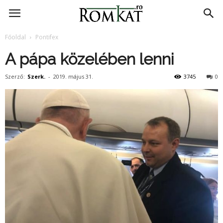
RomKat.ro
Főoldal
Pontifex
A pápa közelében lenni
Szerző:
Szerk.
-
2019. május 31.
3745
0