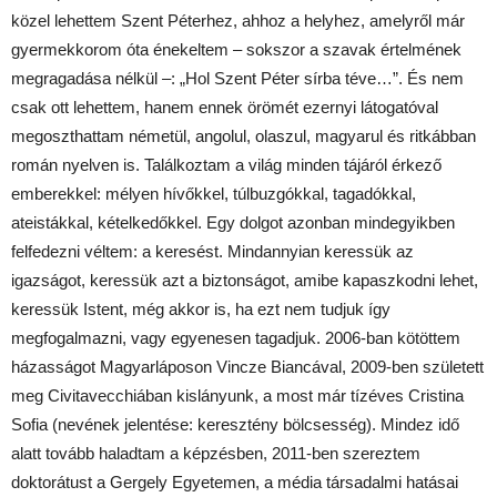
közel lehettem Szent Péterhez, ahhoz a helyhez, amelyről már
gyermekkorom óta énekeltem – sokszor a szavak értelmének
megragadása nélkül –: „Hol Szent Péter sírba téve…”. És nem
csak ott lehettem, hanem ennek örömét ezernyi látogatóval
megoszthattam németül, angolul, olaszul, magyarul és ritkábban
román nyelven is. Találkoztam a világ minden tájáról érkező
emberekkel: mélyen hívőkkel, túlbuzgókkal, tagadókkal,
ateistákkal, kételkedőkkel. Egy dolgot azonban mindegyikben
felfedezni véltem: a keresést. Mindannyian keressük az
igazságot, keressük azt a biztonságot, amibe kapaszkodni lehet,
keressük Istent, még akkor is, ha ezt nem tudjuk így
megfogalmazni, vagy egyenesen tagadjuk. 2006-ban kötöttem
házasságot Magyarláposon Vincze Biancával, 2009-ben született
meg Civitavecchiában kislányunk, a most már tízéves Cristina
Sofia (nevének jelentése: keresztény bölcsesség). Mindez idő
alatt tovább haladtam a képzésben, 2011-ben szereztem
doktorátust a Gergely Egyetemen, a média társadalmi hatásai