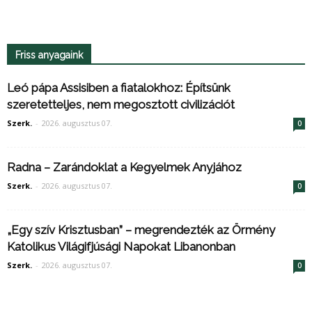
Friss anyagaink
Leó pápa Assisiben a fiatalokhoz: Építsünk
szeretetteljes, nem megosztott civilizációt
Szerk.
-
2026. augusztus 07.
0
Radna – Zarándoklat a Kegyelmek Anyjához
Szerk.
-
2026. augusztus 07.
0
„Egy szív Krisztusban” – megrendezték az Örmény
Katolikus Világifjúsági Napokat Libanonban
Szerk.
-
2026. augusztus 07.
0