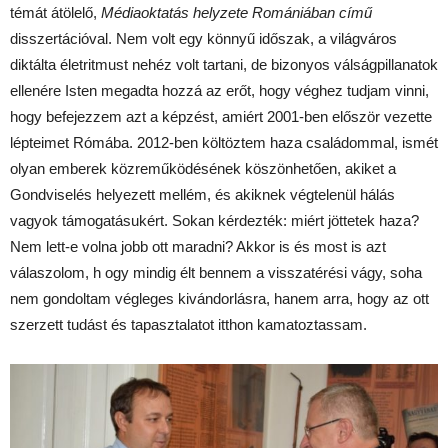
témát átölelő,
Médiaoktatás helyzete Romániában című
disszertációval. Nem volt egy könnyű időszak, a világváros
diktálta életritmust nehéz volt tartani, de bizonyos válságpillanatok
ellenére Isten megadta hozzá az erőt, hogy véghez tudjam vinni,
hogy befejezzem azt a képzést, amiért 2001-ben először vezette
lépteimet Rómába. 2012-ben költöztem haza családommal, ismét
olyan emberek közreműködésének köszönhetően, akiket a
Gondviselés helyezett mellém, és akiknek végtelenül hálás
vagyok támogatásukért. Sokan kérdezték: miért jöttetek haza?
Nem lett-e volna jobb ott maradni? Akkor is és most is azt
válaszolom, h ogy mindig élt bennem a visszatérési vágy, soha
nem gondoltam végleges kivándorlásra, hanem arra, hogy az ott
szerzett tudást és tapasztalatot itthon kamatoztassam.