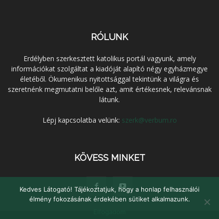
RÓLUNK
Erdélyben szerkesztett katolikus portál vagyunk, amely
információkat szolgáltat a kiadóját alapító négy egyházmegye
életéből. Ökumenikus nyitottsággal tekintünk a világra és
szeretnénk megmutatni belőle azt, amit értékesnek, relevánsnak
látunk.
Lépj kapcsolatba velünk:
szerk@verbum.ro
KÖVESS MINKET
Kedves Látogató! Tájékoztatjuk, hogy a honlap felhasználói
élmény fokozásának érdekében sütiket alkalmazunk.
Elfogadom