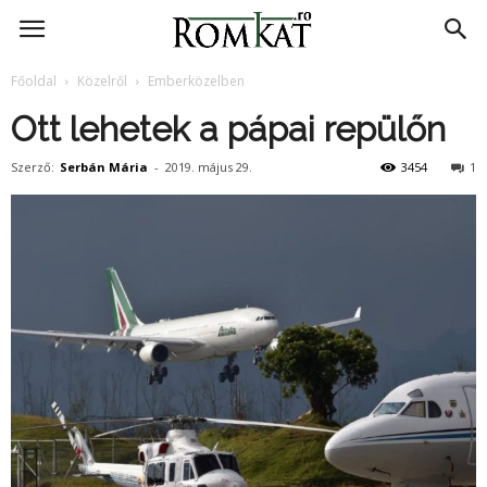
RomKat.ro
Főoldal
Közelről
Emberközelben
Ott lehetek a pápai repülőn
Szerző:
Serbán Mária
-
2019. május 29.
3454
1