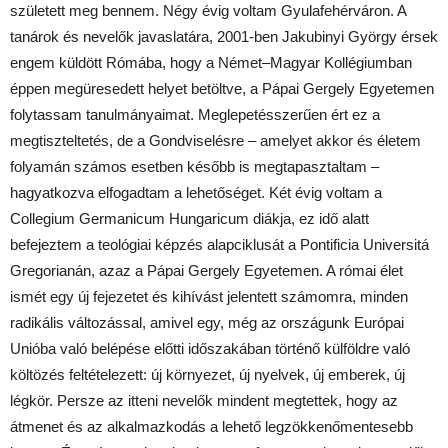
született meg bennem. Négy évig voltam Gyulafehérváron. A
tanárok és nevelők javaslatára, 2001-ben Jakubinyi György érsek
engem küldött Rómába, hogy a Német–Magyar Kollégiumban
éppen megüresedett helyet betöltve, a Pápai Gergely Egyetemen
folytassam tanulmányaimat. Meglepetésszerűen ért ez a
megtiszteltetés, de a Gondviselésre – amelyet akkor és életem
folyamán számos esetben később is megtapasztaltam –
hagyatkozva elfogadtam a lehetőséget. Két évig voltam a
Collegium Germanicum Hungaricum diákja, ez idő alatt
befejeztem a teológiai képzés alapciklusát a Pontificia Universitá
Gregorianán, azaz a Pápai Gergely Egyetemen. A római élet
ismét egy új fejezetet és kihívást jelentett számomra, minden
radikális változással, amivel egy, még az országunk Európai
Unióba való belépése előtti időszakában történő külföldre való
költözés feltételezett: új környezet, új nyelvek, új emberek, új
légkör. Persze az itteni nevelők mindent megtettek, hogy az
átmenet és az alkalmazkodás a lehető legzökkenőmentesebb