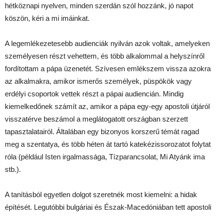
hétköznapi nyelven, minden szerdán szól hozzánk, jó napot
köszön, kéri a mi imáinkat.
A legemlékezetesebb audienciák nyilván azok voltak, amelyeken
személyesen részt vehettem, és több alkalommal a helyszínről
fordítottam a pápa üzenetét. Szívesen emlékszem vissza azokra
az alkalmakra, amikor ismerős személyek, püspökök vagy
erdélyi csoportok vettek részt a pápai audiencián. Mindig
kiemelkedőnek számít az, amikor a pápa egy-egy apostoli útjáról
visszatérve beszámol a meglátogatott országban szerzett
tapasztalatairól. Általában egy bizonyos korszerű témát ragad
meg a szentatya, és több héten át tartó katekézissorozatot folytat
róla (például Isten irgalmassága, Tízparancsolat, Mi Atyánk ima
stb.).
A tanításból egyetlen dolgot szeretnék most kiemelni: a hidak
építését. Legutóbbi bulgáriai és Észak-Macedóniában tett apostoli