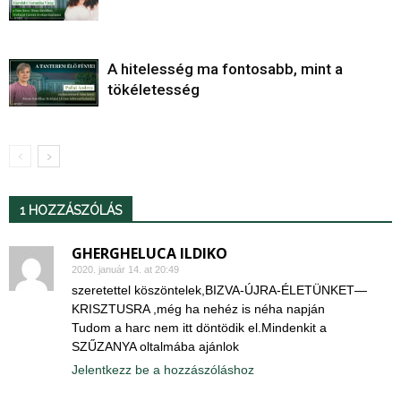
A hitelesség ma fontosabb, mint a
tökéletesség
1 HOZZÁSZÓLÁS
GHERGHELUCA ILDIKO
2020. január 14. at 20:49
szeretettel köszöntelek,BIZVA-ÚJRA-ÉLETÜNKET—
KRISZTUSRA ,még ha nehéz is néha napján
Tudom a harc nem itt döntödik el.Mindenkit a
SZŰZANYA oltalmába ajánlok
Jelentkezz be a hozzászóláshoz