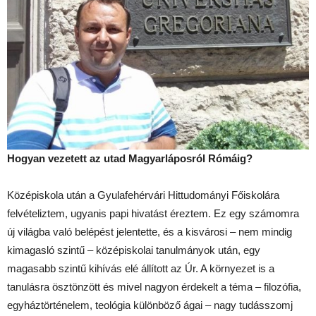
Hogyan vezetett az utad Magyarláposról Rómáig?
Középiskola után a Gyulafehérvári Hittudományi Főiskolára
felvételiztem, ugyanis papi hivatást éreztem. Ez egy számomra
új világba való belépést jelentette, és a kisvárosi – nem mindig
kimagasló szintű – középiskolai tanulmányok után, egy
magasabb szintű kihívás elé állított az Úr. A környezet is a
tanulásra ösztönzött és mivel nagyon érdekelt a téma – filozófia,
egyháztörténelem, teológia különböző ágai – nagy tudásszomj