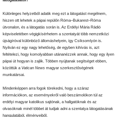
Különleges helyzetből adatik meg ezt a látogatást megélnem,
hiszen ott lehetek a pápai repülőn Róma–Bukarest–Róma
útvonalon, és a látogatás során is. Az Erdélyi Mária Rádió
képviseletében végigkísérhetem a szentatyát több nemzetközi
újságíróval különböző állomáshelyein, így Csíksomlyón is.
Nyilván ez egy nagy lehetőség, de egyben kihívás is, azt
feltételezi, hogy komolyabban utánanézzek annak, hogy egy ilyen
pápai út hogyan is zajlik. Többen nyújtanak segítséget ebben,
közöttük a
Vatican News
magyar szerkesztőségének
munkatársai.
Mindenképpen arra fogok törekedni, hogy a száraz
információkon, az eseményekről való beszámolókon túl az
erdélyi magyar katolikus sajtónak, a hallgatóknak és az
olvasóknak minél többet át tudjak adni a szentatya látogatásának
hangulatából, élményeiből.