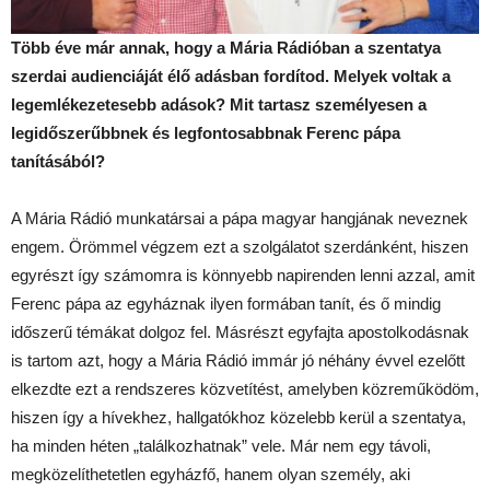
Több éve már annak, hogy a Mária Rádióban a szentatya
szerdai audienciáját élő adásban fordítod. Melyek voltak a
legemlékezetesebb adások? Mit tartasz személyesen a
legidőszerűbbnek és legfontosabbnak Ferenc pápa
tanításából?
A Mária Rádió munkatársai a pápa magyar hangjának neveznek
engem. Örömmel végzem ezt a szolgálatot szerdánként, hiszen
egyrészt így számomra is könnyebb napirenden lenni azzal, amit
Ferenc pápa az egyháznak ilyen formában tanít, és ő mindig
időszerű témákat dolgoz fel. Másrészt egyfajta apostolkodásnak
is tartom azt, hogy a Mária Rádió immár jó néhány évvel ezelőtt
elkezdte ezt a rendszeres közvetítést, amelyben közreműködöm,
hiszen így a hívekhez, hallgatókhoz közelebb kerül a szentatya,
ha minden héten „találkozhatnak” vele. Már nem egy távoli,
megközelíthetetlen egyházfő, hanem olyan személy, aki