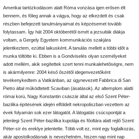
Amerikai tartózkodásom alatt Róma vonzása igen erősen élt
bennem, és főleg annak a vágya, hogy az elkezdett és csak
részben befejezett tanulmányaimat és képzésemet tovább
folytassam. Így hát 2004 októberétől ismét a jezsuiták diákja
voltam, a Gergely Egyetem kommunikációs szakjára
jelentkeztem, ezúttal laikusként. A tanulás mellett a többi időt a
munka töltötte ki. Ebben is a Gondviselés olyan személyeket
adott mellém, akik segítettek szert tenni munkalehetőségre, nem
is akármilyenre: 2004 késő őszétől idegenvezetőként
tevékenykedtem a Vatikánban, az úgynevezett Fabbrica di San
Pietro által működtetett Scaviban (ásatások). Az altemplom alatti
római korú, Nagy Konstantin császár által az első Szent Péter-
bazilika építésének idején elföldelt nekropoliszban vezettem az
évek folyamán sok ezer látogatót. A látogatás csúcspontját a
jelenlegi Szent Péter-bazilika kupolája és főoltára alatt rejlő Szent
Péter-sír és ereklye jelentette. Több volt ez, mint egy foglalkozás,
akár apostolkodásnak is nevezhetném, hiszen nap mint nap