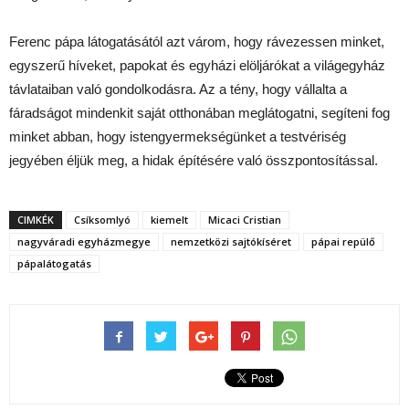
Ferenc pápa látogatásától azt várom, hogy rávezessen minket,
egyszerű híveket, papokat és egyházi elöljárókat a világegyház
távlataiban való gondolkodásra. Az a tény, hogy vállalta a
fáradságot mindenkit saját otthonában meglátogatni, segíteni fog
minket abban, hogy istengyermekségünket a testvériség
jegyében éljük meg, a hidak építésére való összpontosítással.
CIMKÉK
Csíksomlyó
kiemelt
Micaci Cristian
nagyváradi egyházmegye
nemzetközi sajtókíséret
pápai repülő
pápalátogatás