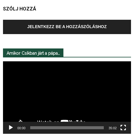
SZÓLJ HOZZÁ
JELENTKEZZ BE A HOZZÁSZÓLÁSHOZ
Amikor Csíkban járt a pápa…
Videólejátszó
00:00
35:02