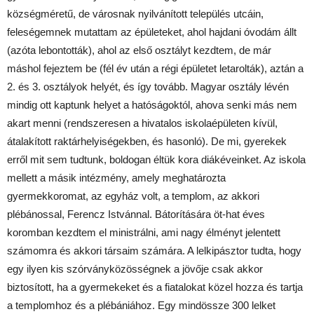
községméretű, de városnak nyilvánított település utcáin,
feleségemnek mutattam az épületeket, ahol hajdani óvodám állt
(azóta lebontották), ahol az első osztályt kezdtem, de már
máshol fejeztem be (fél év után a régi épületet letarolták), aztán a
2. és 3. osztályok helyét, és így tovább. Magyar osztály lévén
mindig ott kaptunk helyet a hatóságoktól, ahova senki más nem
akart menni (rendszeresen a hivatalos iskolaépületen kívül,
átalakított raktárhelyiségekben, és hasonló). De mi, gyerekek
erről mit sem tudtunk, boldogan éltük kora diákéveinket. Az iskola
mellett a másik intézmény, amely meghatározta
gyermekkoromat, az egyház volt, a templom, az akkori
plébánossal, Ferencz Istvánnal. Bátorítására öt-hat éves
koromban kezdtem el ministrálni, ami nagy élményt jelentett
számomra és akkori társaim számára. A lelkipásztor tudta, hogy
egy ilyen kis szórványközösségnek a jövője csak akkor
biztosított, ha a gyermekeket és a fiatalokat közel hozza és tartja
a templomhoz és a plébániához. Egy mindössze 300 lelket