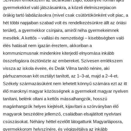
gyermekekkel való játszásainkra, a közeli élelmiszerpiacon
órákig tartó labdázásokra (mivel csak csütörtökönként volt piac, a
hét többi napjaiban szabad volt és rendelkezésünkre állt az óriási
terület), a gyermekkor csínjaira, amiről néha gyermekeimnek
mesélek. A kettős – vallási és nemzetiségi – kisebbségben való
élés hatásait nem igazán éreztem, akkoriban a
kommunizmusnak mindenkire kiterjedő elnyomása inkább
összefogásra ösztönözte az embereket. Szívesen emlékszem
vissza az iskola éveire, és Deák Vilma tanító nénire, aki
párhuzamosan két osztályt tanított, az 1–3-at, majd a 2–4-et.
Székely származásúként nem lehetett könnyű számára ezt az itt
élő maroknyi magyar közösségnek a gyermekeit magyar nyelven
tanítani, belénk oltani a kettős mássalhangzók, hosszú
magánhangzók helyes kiejtését, kijavítani a szórványban élő
magyarok beszédére jellemző, családban elsajátított nyelvtani
csúszásokat. Néhány héttel ezelőtt látogattunk Magyarláposra,
gyermekkorom helyszínére, és végigsétálva az inkább