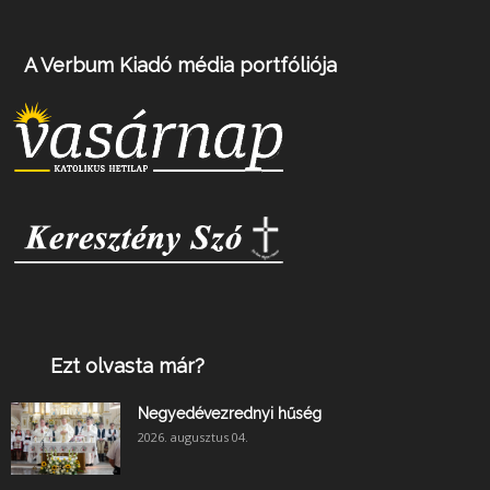
A Verbum Kiadó média portfóliója
Ezt olvasta már?
Negyedévezrednyi hűség
2026. augusztus 04.