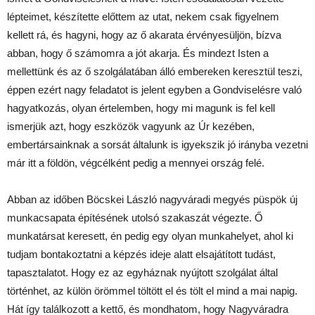
lépteimet, készítette előttem az utat, nekem csak figyelnem
kellett rá, és hagyni, hogy az ő akarata érvényesüljön, bízva
abban, hogy ő számomra a jót akarja. És mindezt Isten a
mellettünk és az ő szolgálatában álló embereken keresztül teszi,
éppen ezért nagy feladatot is jelent egyben a Gondviselésre való
hagyatkozás, olyan értelemben, hogy mi magunk is fel kell
ismerjük azt, hogy eszközök vagyunk az Úr kezében,
embertársainknak a sorsát általunk is igyekszik jó irányba vezetni
már itt a földön, végcélként pedig a mennyei ország felé.
Abban az időben Böcskei László nagyváradi megyés püspök új
munkacsapata építésének utolsó szakaszát végezte. Ő
munkatársat keresett, én pedig egy olyan munkahelyet, ahol ki
tudjam bontakoztatni a képzés ideje alatt elsajátított tudást,
tapasztalatot. Hogy ez az egyháznak nyújtott szolgálat által
történhet, az külön örömmel töltött el és tölt el mind a mai napig.
Hát így találkozott a kettő, és mondhatom, hogy Nagyváradra