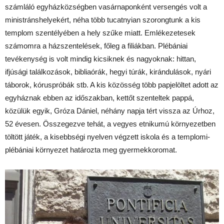
számláló egyházközségben vasárnaponként versengés volt a
ministránshelyekért, néha több tucatnyian szorongtunk a kis
templom szentélyében a hely szűke miatt. Emlékezetesek
számomra a házszentelések, főleg a filiákban. Plébániai
tevékenység is volt mindig kicsiknek és nagyoknak: hittan,
ifjúsági találkozások, bibliaórák, hegyi túrák, kirándulások, nyári
táborok, kóruspróbák stb. A kis közösség több papjelöltet adott az
egyháznak ebben az időszakban, kettőt szenteltek pappá,
közülük egyik, Gróza Dániel, néhány napja tért vissza az Úrhoz,
52 évesen. Összegezve tehát, a vegyes etnikumú környezetben
töltött játék, a kisebbségi nyelven végzett iskola és a templomi-
plébániai környezet határozta meg gyermekkoromat.