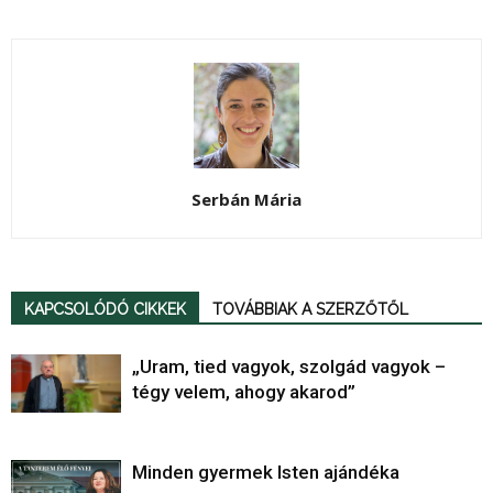
Serbán Mária
KAPCSOLÓDÓ CIKKEK
TOVÁBBIAK A SZERZŐTŐL
„Uram, tied vagyok, szolgád vagyok –
tégy velem, ahogy akarod”
Minden gyermek Isten ajándéka