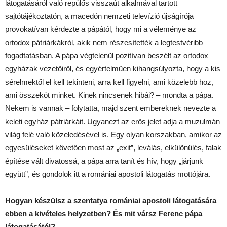
látogatásáról való repülős visszaút alkalmával tartott
sajtótájékoztatón, a macedón nemzeti televízió újságírója
provokatívan kérdezte a pápától, hogy mi a véleménye az
ortodox pátriárkákról, akik nem részesítették a legtestvéribb
fogadtatásban. A pápa végtelenül pozitívan beszélt az ortodox
egyházak vezetőiről, és egyértelműen kihangsúlyozta, hogy a kis
sérelmektől el kell tekinteni, arra kell figyelni, ami közelebb hoz,
ami összeköt minket. Kinek nincsenek hibái? – mondta a pápa.
Nekem is vannak – folytatta, majd szent embereknek nevezte a
keleti egyház pátriárkáit. Ugyanezt az erős jelet adja a muzulmán
világ felé való közeledésével is. Egy olyan korszakban, amikor az
egyesüléseket követően most az „exit”, leválás, elkülönülés, falak
építése vált divatossá, a pápa arra tanít és hív, hogy „járjunk
együtt”, és gondolok itt a romániai apostoli látogatás mottójára.
Hogyan készülsz a szentatya romániai apostoli látogatására
ebben a kivételes helyzetben? És mit vársz Ferenc pápa
látogatásától?