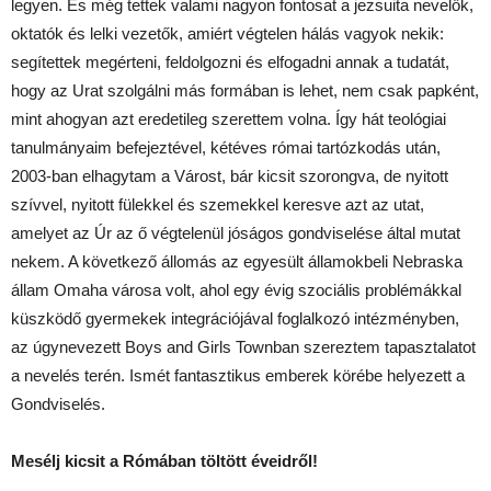
legyen. És még tettek valami nagyon fontosat a jezsuita nevelők,
oktatók és lelki vezetők, amiért végtelen hálás vagyok nekik:
segítettek megérteni, feldolgozni és elfogadni annak a tudatát,
hogy az Urat szolgálni más formában is lehet, nem csak papként,
mint ahogyan azt eredetileg szerettem volna. Így hát teológiai
tanulmányaim befejeztével, kétéves római tartózkodás után,
2003-ban elhagytam a Várost, bár kicsit szorongva, de nyitott
szívvel, nyitott fülekkel és szemekkel keresve azt az utat,
amelyet az Úr az ő végtelenül jóságos gondviselése által mutat
nekem. A következő állomás az egyesült államokbeli Nebraska
állam Omaha városa volt, ahol egy évig szociális problémákkal
küszködő gyermekek integrációjával foglalkozó intézményben,
az úgynevezett Boys and Girls Townban szereztem tapasztalatot
a nevelés terén. Ismét fantasztikus emberek körébe helyezett a
Gondviselés.
Mesélj kicsit a Rómában töltött éveidről!