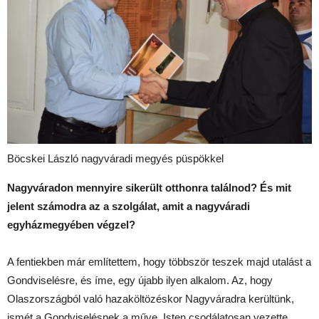
Böcskei László nagyváradi megyés püspökkel
Nagyváradon mennyire sikerült otthonra találnod? És mit
jelent számodra az a szolgálat, amit a nagyváradi
egyházmegyében végzel?
A fentiekben már említettem, hogy többször teszek majd utalást a
Gondviselésre, és íme, egy újabb ilyen alkalom. Az, hogy
Olaszországból való hazaköltözéskor Nagyváradra kerültünk,
ismét a Gondviselésnek a műve. Isten csodálatosan vezette