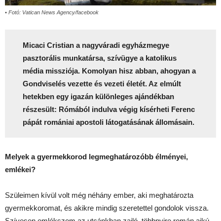
• Fotó: Vatican News Agency/facebook
Micaci Cristian a nagyváradi egyházmegye
pasztorális munkatársa, szívügye a katolikus
média missziója. Komolyan hisz abban, ahogyan a
Gondviselés vezette és vezeti életét. Az elmúlt
hetekben egy igazán különleges ajándékban
részesült: Rómából indulva végig kísérheti Ferenc
pápát romániai apostoli látogatásának állomásain.
Melyek a gyermekkorod legmeghatározóbb élményei,
emlékei?
Szüleimen kívül volt még néhány ember, aki meghatározta
gyermekkoromat, és akikre mindig szeretettel gondolok vissza.
Szívesen emlékszem az utcánkban zajló, többnyire román ajkú