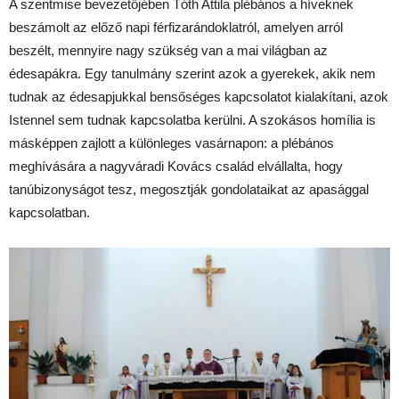
A szentmise bevezetőjében Tóth Attila plébános a híveknek
beszámolt az előző napi férfizarándoklatról, amelyen arról
beszélt, mennyire nagy szükség van a mai világban az
édesapákra. Egy tanulmány szerint azok a gyerekek, akik nem
tudnak az édesapjukkal bensőséges kapcsolatot kialakítani, azok
Istennel sem tudnak kapcsolatba kerülni. A szokásos homília is
másképpen zajlott a különleges vasárnapon: a plébános
meghívására a nagyváradi Kovács család elvállalta, hogy
tanúbizonyságot tesz, megosztják gondolataikat az apasággal
kapcsolatban.