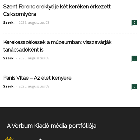
Szent Ferenc ereklyéje két keréken érkezett
Csíksomlyóra
Szerk.
-
2026. augusztus 08.
0
Kerekesszékesek a múzeumban: visszavárják
tanácsadóként is
Szerk.
-
2026. augusztus 08.
0
Panis Vitae – Az élet kenyere
Szerk.
-
2026. augusztus 08.
0
A Verbum Kiadó média portfóliója