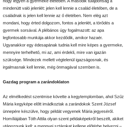
hogy legyen a gyermeke életében. A második tulajdonság a
mindenütt való jelenlét: jelen kell lennie a család életében, de a
családnak is jelen kell lennie az ő életében. Nem elég azt
mondani, hogy érted dolgozom, fontos a jelenlét, a törődés a
gyermek sorsával. A plébános úgy fogalmazott: az apa
legfontosabb munkája akkor kezdődik, amikor hazaér.
Ugyanakkor egy édesapának tudnia kell mire képes a gyermeke,
mennyire terhelhető, mi az, ami érdekli, mire van igazán
szüksége. Mindezek mellett végtelenül igazságosnak, és
irgalmasnak kell lennie, még önmagával szemben is.
Gazdag program a zarándoklaton
Az elmélkedést szentmise követte a kegytemplomban, ahol Szűz
Mária kegyképe előtt imádkoztak a zarándokok Szent József
ünnepére készülve, hogy példát vegyenek Mária jegyeséről.
Homíliájában Tóth Attila olyan szent példaképekről beszélt, akiket
utánoznunk kell: a mennyei sztárokat kellene előtérbe helyezni –