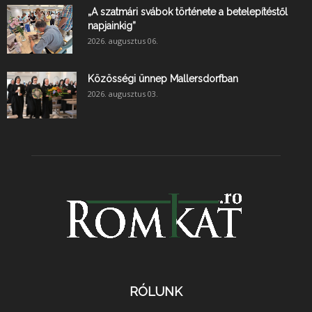
„A szatmári svábok története a betelepítéstől
napjainkig”
2026. augusztus 06.
Közösségi ünnep Mallersdorfban
2026. augusztus 03.
RÓLUNK