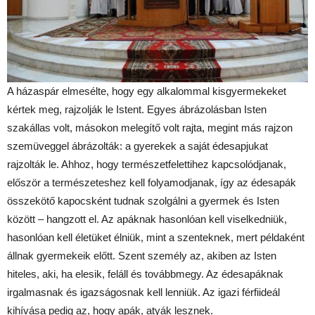
A házaspár elmesélte, hogy egy alkalommal kisgyermekeket
kértek meg, rajzolják le Istent. Egyes ábrázolásban Isten
szakállas volt, másokon melegítő volt rajta, megint más rajzon
szemüveggel ábrázolták: a gyerekek a saját édesapjukat
rajzolták le. Ahhoz, hogy természetfelettihez kapcsolódjanak,
először a természeteshez kell folyamodjanak, így az édesapák
összekötő kapocsként tudnak szolgálni a gyermek és Isten
között – hangzott el. Az apáknak hasonlóan kell viselkedniük,
hasonlóan kell életüket élniük, mint a szenteknek, mert példaként
állnak gyermekeik előtt. Szent személy az, akiben az Isten
hiteles, aki, ha elesik, feláll és továbbmegy. Az édesapáknak
irgalmasnak és igazságosnak kell lenniük. Az igazi férfiideál
kihívása pedig az, hogy apák, atyák lesznek.