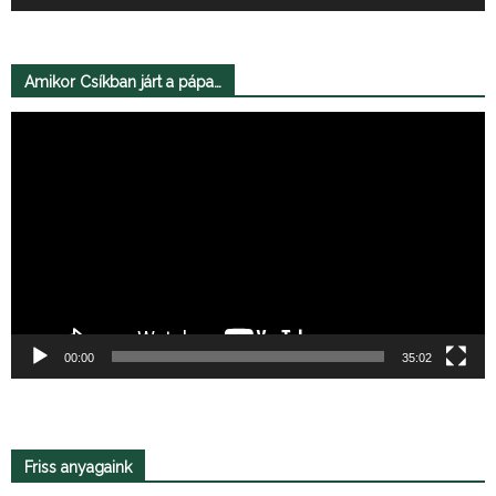
Amikor Csíkban járt a pápa…
Videólejátszó
00:00
35:02
Friss anyagaink