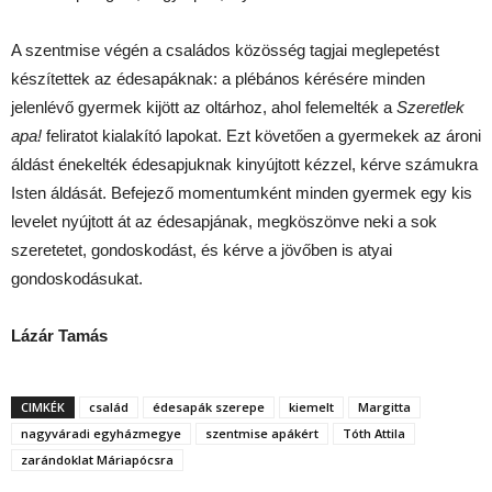
A szentmise végén a családos közösség tagjai meglepetést
készítettek az édesapáknak: a plébános kérésére minden
jelenlévő gyermek kijött az oltárhoz, ahol felemelték a
Szeretlek
apa!
feliratot kialakító lapokat. Ezt követően a gyermekek az ároni
áldást énekelték édesapjuknak kinyújtott kézzel, kérve számukra
Isten áldását. Befejező momentumként minden gyermek egy kis
levelet nyújtott át az édesapjának, megköszönve neki a sok
szeretetet, gondoskodást, és kérve a jövőben is atyai
gondoskodásukat.
Lázár Tamás
CIMKÉK
család
édesapák szerepe
kiemelt
Margitta
nagyváradi egyházmegye
szentmise apákért
Tóth Attila
zarándoklat Máriapócsra