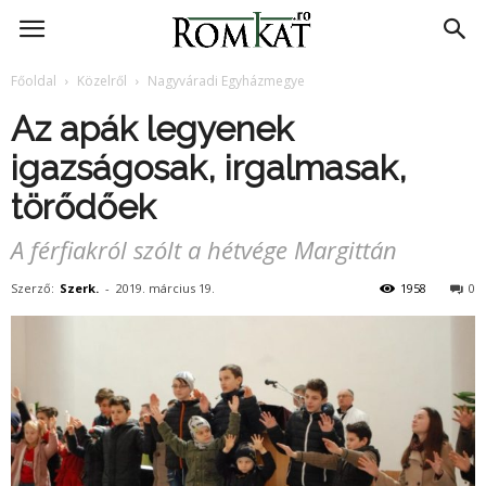
RomKat.ro
Főoldal
Közelről
Nagyváradi Egyházmegye
Az apák legyenek
igazságosak, irgalmasak,
törődőek
A férfiakról szólt a hétvége Margittán
Szerző:
Szerk.
-
2019. március 19.
1958
0