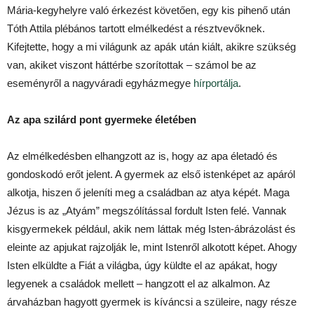
Mária-kegyhelyre való érkezést követően, egy kis pihenő után
Tóth Attila plébános tartott elmélkedést a résztvevőknek.
Kifejtette, hogy a mi világunk az apák után kiált, akikre szükség
van, akiket viszont háttérbe szorítottak – számol be az
eseményről a nagyváradi egyházmegye
hírportálja
.
Az apa szilárd pont gyermeke életében
Az elmélkedésben elhangzott az is, hogy az apa életadó és
gondoskodó erőt jelent. A gyermek az első istenképet az apáról
alkotja, hiszen ő jeleníti meg a családban az atya képét. Maga
Jézus is az „Atyám” megszólítással fordult Isten felé. Vannak
kisgyermekek például, akik nem láttak még Isten-ábrázolást és
eleinte az apjukat rajzolják le, mint Istenről alkotott képet. Ahogy
Isten elküldte a Fiát a világba, úgy küldte el az apákat, hogy
legyenek a családok mellett – hangzott el az alkalmon. Az
árvaházban hagyott gyermek is kíváncsi a szüleire, nagy része