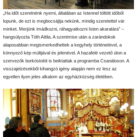
„Ha időt szeretnénk nyerni, általában az Istennel töltött időből
lopunk, de ezt is megbocsájtja nekünk, mindig szeretettel vár
minket. Merjünk imádkozni, ráhagyatkozni Isten akaratára” –
hangsúlyozta Tóth Attila. A szentmise után a zarándokok
alaposabban megismerkedhettek a kegyhely történetével, a
könnyező kép múltjával és jelenével. A hazafelé vezető úton a
szervezők borkóstolót is beiktattak a programba Csanáloson. A
visszajelzésekből kihangzó igény alapján nem ez lesz az
egyetlen ilyen jeles alkalom az egyházközség életében.