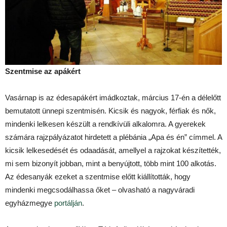
Szentmise az apákért
Vasárnap is az édesapákért imádkoztak, március 17-én a délelőtt
bemutatott ünnepi szentmisén. Kicsik és nagyok, férfiak és nők,
mindenki lelkesen készült a rendkívüli alkalomra. A gyerekek
számára rajzpályázatot hirdetett a plébánia „Apa és én” címmel. A
kicsik lelkesedését és odaadását, amellyel a rajzokat készítették,
mi sem bizonyít jobban, mint a benyújtott, több mint 100 alkotás.
Az édesanyák ezeket a szentmise előtt kiállították, hogy
mindenki megcsodálhassa őket – olvasható a nagyváradi
egyházmegye
portálján
.