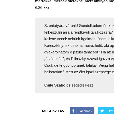
mértékkel mérnek öletekbe. Mert amilyen mér
6,36-38)
Szentatyára várunk! Gondolkodom és köz
felkészülni arra a rendkívüli találkozásr
kellene venni: nekünk irgalmas, finom lel
Kereszténynek csak az nevezhető, aki apr
gyakorolhatom e jézusi tanácsot? Ha az ú
„átváltozás”, és Pilinszky szavai igazzá v
Csúf, de te gyönyörűnek találtál. Végig ha
halhatatlan.” Mert az élet igazi szépsége e
Csíki Szabolcs
segédlelkész
MEGOSZTÁS
Facebook
Twi