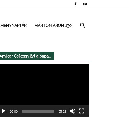
EMÉNYNAPTÁR
MÁRTON ÁRON 130
Amikor Csíkban járt a pápa…
deólejátszó
00:00
35:02