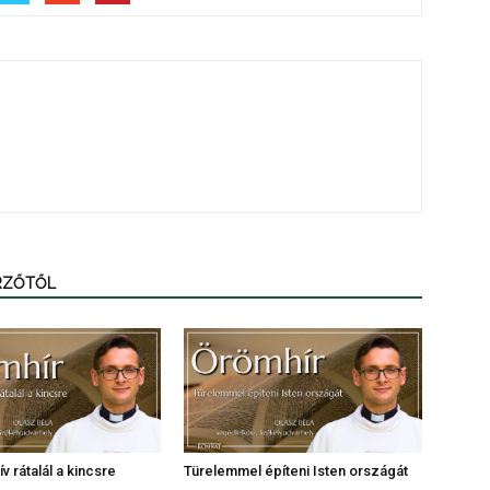
ERZŐTŐL
v rátalál a kincsre
Türelemmel építeni Isten országát