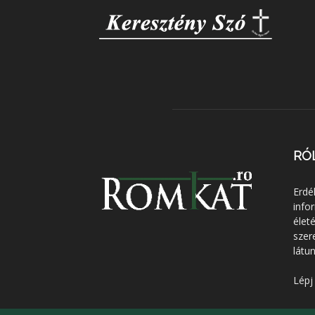
RÓ
Erdé
info
élet
szer
látun
Lépj