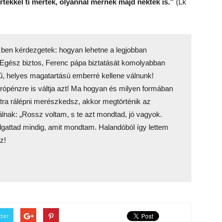
tékkel ti mértek, olyannal mérnek majd nektek is.”
(Lk
ben kérdezgetek: hogyan lehetne a legjobban
a? Egész biztos, Ferenc pápa biztatását komolyabban
kű, helyes magatartású emberré kellene válnunk!
ópénzre is váltja azt! Ma hogyan és milyen formában
tra rálépni merészkedsz, akkor megtörténik az
álnak: „Rossz voltam, s te azt mondtad, jó vagyok.
llgattad mindig, amit mondtam. Halandóból így lettem
z!
tter