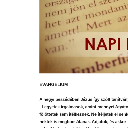
EVANGÉLIUM
A hegyi beszédében Jézus így szólt tanítván
„Legyetek irgalmasok, amint mennyei Atyátok 
fölöttetek sem ítélkeznek. Ne ítéljetek el sen
nektek is megbocsátanak. Adjatok, és akkor t