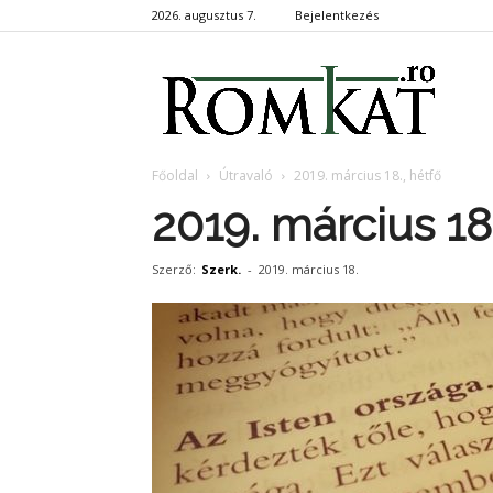
2026. augusztus 7.
Bejelentkezés
RomKa
Főoldal
Útravaló
2019. március 18., hétfő
2019. március 18.
Szerző:
Szerk.
-
2019. március 18.