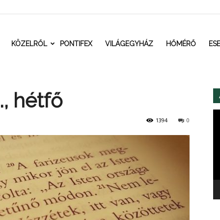
t.ro
KÖZELRŐL
PONTIFEX
VILÁGEGYHÁZ
HŐMÉRŐ
ES
, hétfő
Vi
1394
0