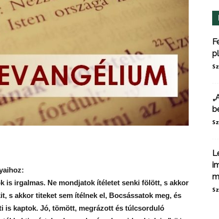
F
p
Sz
„
b
Sz
L
i
yaihoz:
m
is irgalmas. Ne mondjatok ítéletet senki fölött, s akkor
Sz
kit, s akkor titeket sem ítélnek el, Bocsássatok meg, és
i is kaptok. Jó, tömött, megrázott és túlcsorduló