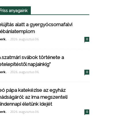
Friss anyagaink
elújítás alatt a gyergyócsomafalvi
lébániatemplom
erk.
-
2026. augusztus 06.
0
A szatmári svábok története a
etelepítéstől napjainkig”
erk.
-
2026. augusztus 06.
0
eó pápa katekézise az egyház
mádságáról: az ima megszenteli
indennapi életünk idejét
erk.
-
2026. augusztus 06.
0