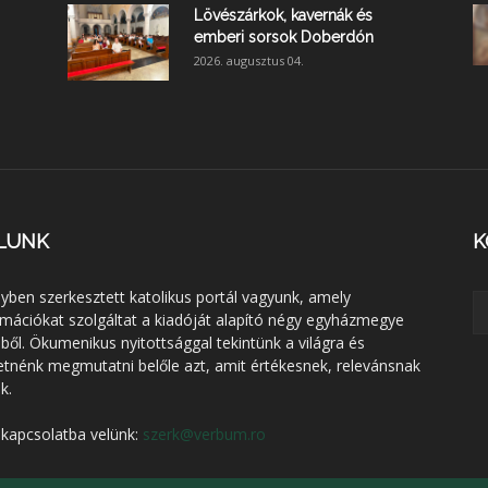
Lövészárkok, kavernák és
emberi sorsok Doberdón
2026. augusztus 04.
LUNK
K
lyben szerkesztett katolikus portál vagyunk, amely
rmációkat szolgáltat a kiadóját alapító négy egyházmegye
éből. Ökumenikus nyitottsággal tekintünk a világra és
etnénk megmutatni belőle azt, amit értékesnek, relevánsnak
k.
 kapcsolatba velünk:
szerk@verbum.ro