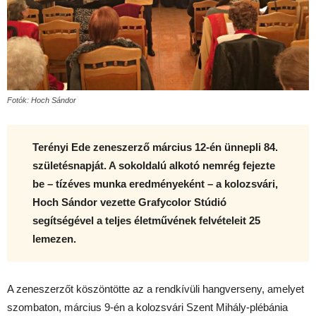
Fotók: Hoch Sándor
Terényi Ede zeneszerző március 12-én ünnepli 84.
születésnapját. A sokoldalú alkotó nemrég fejezte
be – tízéves munka eredményeként – a kolozsvári,
Hoch Sándor vezette Grafycolor Stúdió
segítségével a teljes életművének felvételeit 25
lemezen.
A zeneszerzőt köszöntötte az a rendkívüli hangverseny, amelyet
szombaton, március 9-én a kolozsvári Szent Mihály-plébánia