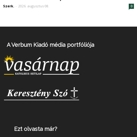
Szerk.
-
2026. augusztus 08.
0
A Verbum Kiadó média portfóliója
Ezt olvasta már?