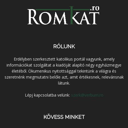
RÓLUNK
Erdélyben szerkesztett katolikus portál vagyunk, amely
információkat szolgáltat a kiadóját alapító négy egyházmegye
életéből. Ökumenikus nyitottsággal tekintünk a világra és
szeretnénk megmutatni belőle azt, amit értékesnek, relevánsnak
látunk.
Lépj kapcsolatba velünk:
szerk@verbum.ro
KÖVESS MINKET