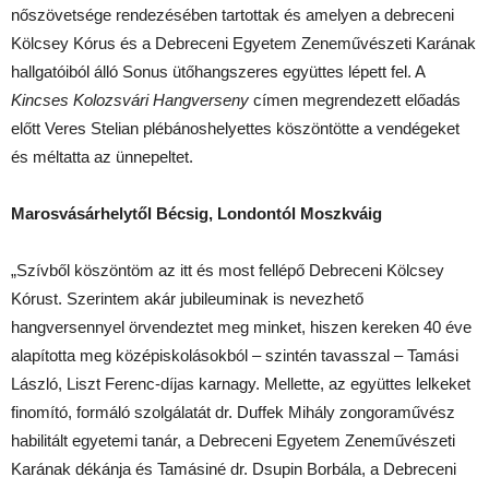
nőszövetsége rendezésében tartottak és amelyen a debreceni
Kölcsey Kórus és a Debreceni Egyetem Zeneművészeti Karának
hallgatóiból álló Sonus ütőhangszeres együttes lépett fel. A
Kincses Kolozsvári Hangverseny
címen megrendezett előadás
előtt Veres Stelian plébánoshelyettes köszöntötte a vendégeket
és méltatta az ünnepeltet.
Marosvásárhelytől Bécsig, Londontól Moszkváig
„Szívből köszöntöm az itt és most fellépő Debreceni Kölcsey
Kórust. Szerintem akár jubileuminak is nevezhető
hangversennyel örvendeztet meg minket, hiszen kereken 40 éve
alapította meg középiskolásokból – szintén tavasszal – Tamási
László, Liszt Ferenc-díjas karnagy. Mellette, az együttes lelkeket
finomító, formáló szolgálatát dr. Duffek Mihály zongoraművész
habilitált egyetemi tanár, a Debreceni Egyetem Zeneművészeti
Karának dékánja és Tamásiné dr. Dsupin Borbála, a Debreceni