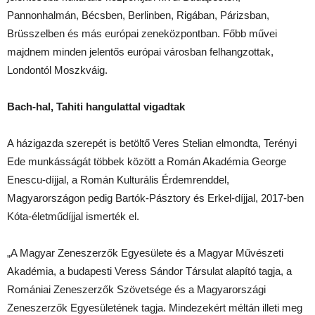
Pannonhalmán, Bécsben, Berlinben, Rigában, Párizsban,
Brüsszelben és más európai zeneközpontban. Főbb művei
majdnem minden jelentős európai városban felhangzottak,
Londontól Moszkváig.
Bach-hal, Tahiti hangulattal vigadtak
A házigazda szerepét is betöltő Veres Stelian elmondta, Terényi
Ede munkásságát többek között a Román Akadémia George
Enescu-díjjal, a Román Kulturális Érdemrenddel,
Magyarországon pedig Bartók-Pásztory és Erkel-díjjal, 2017-ben
Kóta-életműdíjjal ismerték el.
„A Magyar Zeneszerzők Egyesülete és a Magyar Művészeti
Akadémia, a budapesti Veress Sándor Társulat alapító tagja, a
Romániai Zeneszerzők Szövetsége és a Magyarországi
Zeneszerzők Egyesületének tagja. Mindezekért méltán illeti meg