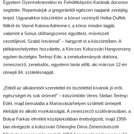
Egyetem Gyermeknevelési és Felnőttképzési Karának docense
segítette. Repertoárjuk a gregoriántól egészen napjaink zenéjéig
terjed. Ugyanakkor köszöntöm a kórust vezénylő Heltai-Duffek
Ildikót és Vasné Katona Adrienne-t, a kórus minden tagját,
valamint a Sonus ütőhangszeres együttest, művészeti
vezetőjével, Szabó Istvánnal” – hangzott el a köszöntőben. A
plébánoshelyettes hozzátette, a Kincses Kolozsvári Hangverseny
egyben tisztelgés Terényi Ede, a zenetudományok doktora,
zeneszerző, zenetudós, egyetemi tanár előtt, aki március 12-én
ünnepli 84. születésnapját.
„Ebből az alkalomból szeretettel és tisztelettel kívánok jó erőt,
egészséget és sok örömet!” – köszöntötte Veres Stelian Terényi
Edét, majd bemutatta a Marosvásárhelyen született ünnepelt
életútját és alkotó munkásságát. A zeneszerző szülővárosában, a
Bolyai Farkas elméleti középiskolában érettségizett, majd 1958-
ban elvégezte a kolozsvári Gheorghe Dima Zeneművészeti