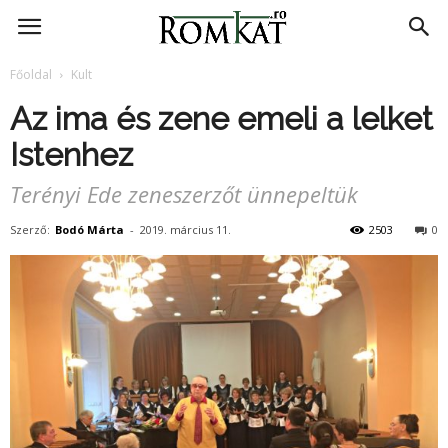
RomKat.ro
Főoldal
Kult
Az ima és zene emeli a lelket
Istenhez
Terényi Ede zeneszerzőt ünnepeltük
Szerző:
Bodó Márta
-
2019. március 11.
2503
0