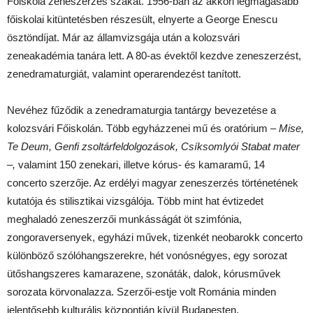
Főiskola zeneszerzés szakát. 1956-ban az akkori legmagasabb
főiskolai kitüntetésben részesült, elnyerte a George Enescu
ösztöndíjat. Már az államvizsgája után a kolozsvári
zeneakadémia tanára lett. A 80-as évektől kezdve zeneszerzést,
zenedramaturgiát, valamint operarendezést tanított.
Nevéhez fűződik a zenedramaturgia tantárgy bevezetése a
kolozsvári Főiskolán. Több egyházzenei mű és oratórium –
Mise,
Te Deum, Genfi zsoltárfeldolgozások, Csíksomlyói Stabat mater
–,
valamint 150 zenekari, illetve kórus- és kamaramű, 14
concerto szerzője. Az erdélyi magyar zeneszerzés történetének
kutatója és stilisztikai vizsgálója. Több mint hat évtizedet
meghaladó zeneszerzői munkásságát öt szimfónia,
zongoraversenyek, egyházi művek, tizenkét neobarokk concerto
különböző szólóhangszerekre, hét vonósnégyes, egy sorozat
ütőshangszeres kamarazene, szonáták, dalok, kórusművek
sorozata körvonalazza. Szerzői-estje volt Románia minden
jelentősebb kulturális központján kívül Budapesten,