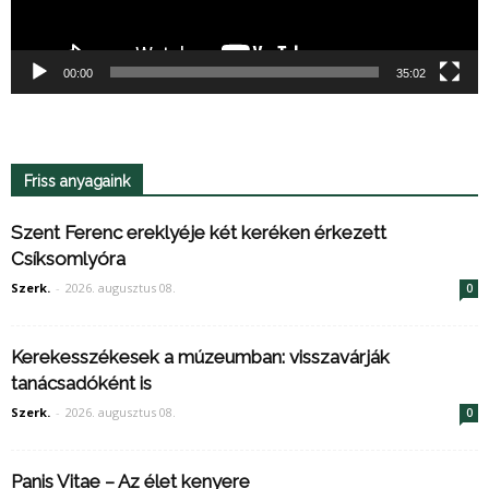
00:00
35:02
Friss anyagaink
Szent Ferenc ereklyéje két keréken érkezett
Csíksomlyóra
Szerk.
-
2026. augusztus 08.
0
Kerekesszékesek a múzeumban: visszavárják
tanácsadóként is
Szerk.
-
2026. augusztus 08.
0
Panis Vitae – Az élet kenyere