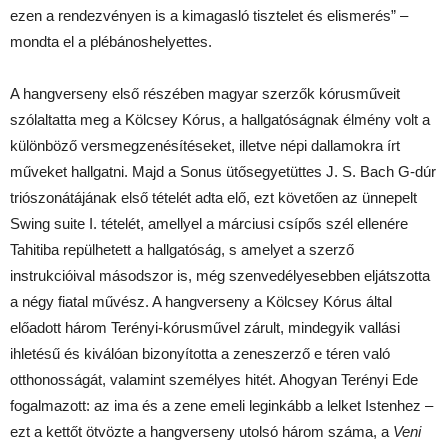
ezen a rendezvényen is a kimagasló tisztelet és elismerés” –
mondta el a plébánoshelyettes.
A hangverseny első részében magyar szerzők kórusműveit
szólaltatta meg a Kölcsey Kórus, a hallgatóságnak élmény volt a
különböző versmegzenésítéseket, illetve népi dallamokra írt
műveket hallgatni. Majd a Sonus ütősegyetüttes J. S. Bach G-dúr
triószonátájának első tételét adta elő, ezt követően az ünnepelt
Swing suite I. tételét, amellyel a márciusi csípős szél ellenére
Tahitiba repülhetett a hallgatóság, s amelyet a szerző
instrukcióival másodszor is, még szenvedélyesebben eljátszotta
a négy fiatal művész. A hangverseny a Kölcsey Kórus által
előadott három Terényi-kórusművel zárult, mindegyik vallási
ihletésű és kiválóan bizonyította a zeneszerző e téren való
otthonosságát, valamint személyes hitét. Ahogyan Terényi Ede
fogalmazott: az ima és a zene emeli leginkább a lelket Istenhez –
ezt a kettőt ötvözte a hangverseny utolsó három száma, a
Veni