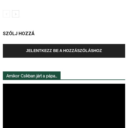
SZÓLJ HOZZÁ
JELENTKEZZ BE A HOZZÁSZÓLÁSHOZ
Amikor Csíkban járt a pápa…
Videólejátszó