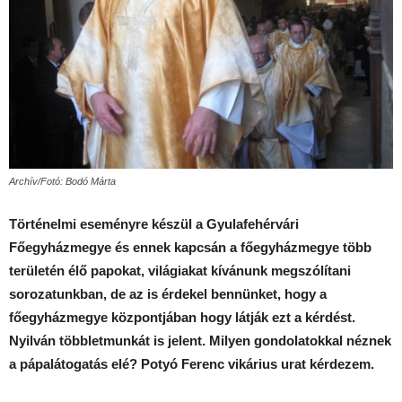
Archív/Fotó: Bodó Márta
Történelmi eseményre készül a Gyulafehérvári
Főegyházmegye és ennek kapcsán a főegyházmegye több
területén élő papokat, világiakat kívánunk megszólítani
sorozatunkban, de az is érdekel bennünket, hogy a
főegyházmegye központjában hogy látják ezt a kérdést.
Nyilván többletmunkát is jelent. Milyen gondolatokkal néznek
a pápalátogatás elé? Potyó Ferenc vikárius urat kérdezem.