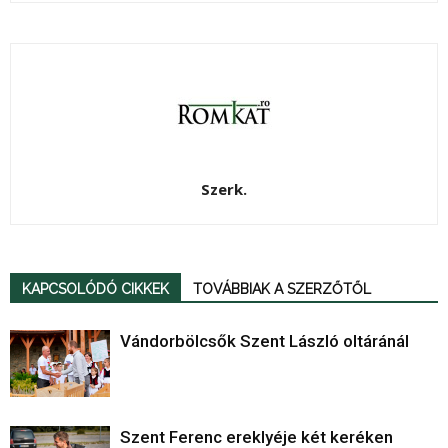
Szerk.
KAPCSOLÓDÓ CIKKEK
TOVÁBBIAK A SZERZŐTŐL
Vándorbölcsők Szent László oltáránál
Szent Ferenc ereklyéje két keréken