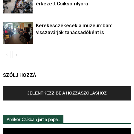
érkezett Csíksomlyóra
Kerekesszékesek a múzeumban:
visszavárják tanácsadóként is
SZÓLJ HOZZÁ
JELENTKEZZ BE A HOZZÁSZÓLÁSHOZ
Amikor Csíkban járt a pápa…
Videólejátszó