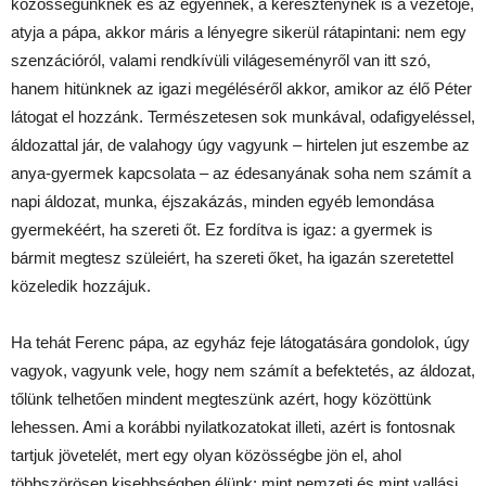
közösségünknek és az egyénnek, a kereszténynek is a vezetője,
atyja a pápa, akkor máris a lényegre sikerül rátapintani: nem egy
szenzációról, valami rendkívüli világeseményről van itt szó,
hanem hitünknek az igazi megéléséről akkor, amikor az élő Péter
látogat el hozzánk. Természetesen sok munkával, odafigyeléssel,
áldozattal jár, de valahogy úgy vagyunk – hirtelen jut eszembe az
anya-gyermek kapcsolata – az édesanyának soha nem számít a
napi áldozat, munka, éjszakázás, minden egyéb lemondása
gyermekéért, ha szereti őt. Ez fordítva is igaz: a gyermek is
bármit megtesz szüleiért, ha szereti őket, ha igazán szeretettel
közeledik hozzájuk.
Ha tehát Ferenc pápa, az egyház feje látogatására gondolok, úgy
vagyok, vagyunk vele, hogy nem számít a befektetés, az áldozat,
tőlünk telhetően mindent megteszünk azért, hogy közöttünk
lehessen. Ami a korábbi nyilatkozatokat illeti, azért is fontosnak
tartjuk jövetelét, mert egy olyan közösségbe jön el, ahol
többszörösen kisebbségben élünk: mint nemzeti és mint vallási