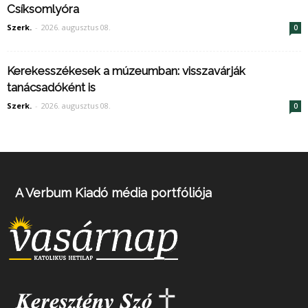
Csíksomlyóra
Szerk.
-
2026. augusztus 08.
0
Kerekesszékesek a múzeumban: visszavárják
tanácsadóként is
Szerk.
-
2026. augusztus 08.
0
A Verbum Kiadó média portfóliója