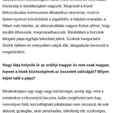
közösség is kisebbségben vagyunk. Megviselt a közel
félévszázados kommunista diktatórikus elnyomás, most is
lépten-nyomon küszködünk a jogainkért, a helyben maradás, a
hitben való kitartás, az áldozatvállalás nagyon fontos ahhoz, hogy
tovább élhessünk, megmaradhassunk. Mindebben a hozzánk
látogató pápa egyfajta bátorítást jelent. Szoktuk hangoztatni:
őseink hitében és erényeiben várjuk tőle, látogatásán keresztül a
megerősítést.
Hogy látja helynök úr az erdélyi magyar és nem csak magyar,
hanem a hívek közösségének az összetett valóságát? Milyen
képet talál a pápa?
Mindenképpen egy nagy-nagy közösséget, amely úgy, mint a
mindenkori csíksomlyói búcsúra, külön meghívást nem kap,
semmilyen földi, kézzelfogható juttatásban nem részesül, de sok
áldozat, gyaloglás, akár pénzkiadás, útiköltség stb. szükséges,