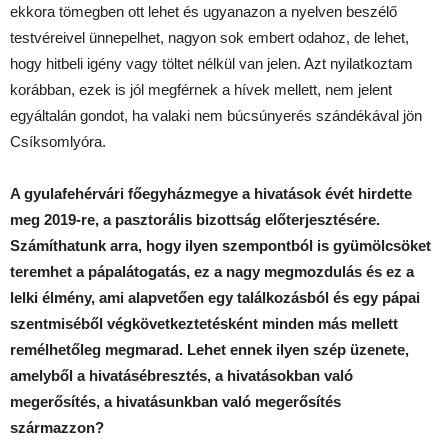
ekkora tömegben ott lehet és ugyanazon a nyelven beszélő
testvéreivel ünnepelhet, nagyon sok embert odahoz, de lehet,
hogy hitbeli igény vagy töltet nélkül van jelen. Azt nyilatkoztam
korábban, ezek is jól megférnek a hívek mellett, nem jelent
egyáltalán gondot, ha valaki nem búcsúnyerés szándékával jön
Csíksomlyóra.
A gyulafehérvári főegyházmegye a hivatások évét hirdette
meg 2019-re, a pasztorális bizottság előterjesztésére.
Számíthatunk arra, hogy ilyen szempontból is gyümölcsöket
teremhet a pápalátogatás, ez a nagy megmozdulás és ez a
lelki élmény, ami alapvetően egy találkozásból és egy pápai
szentmiséből végkövetkeztetésként minden más mellett
remélhetőleg megmarad. Lehet ennek ilyen szép üzenete,
amelyből a hivatásébresztés, a hivatásokban való
megerősítés, a hivatásunkban való megerősítés
származzon?