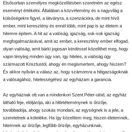
Elsősorban személyes megközelítésben szeretném az egész
eseményt értékelni. Általában a közvélemény és a nagyvilág a
külsőségekre figyel, a látványra, a szenzációra, de mint hívő
ember, mint keresztény és ennél több, mint pap is az életem a
hitemre építem. A hit az a valóság, igazság, sok-sok igazság
megfogalmazásával, amit az ember, a keresztény ember elfogad,
olyan valóság, amit bárki jogosan kérdéssel közelíthet meg, hogy
vajon tényleg minden úgy van, így hiteles, a valóság úgy
származott Krisztustól, ahogy én megismertem, ahogy hiszem?
És akkor nyilván a válasz az, hogy számomra a hitigazságoknak
a valóságához, hitelességéhez az egyházam a garancia.
Az egyháznak ott van a mindenkori Szent Péter-utód, az egyház
látható feje, elöljárója, aki a hitletéteménynek is őrizője,
továbbadója, ahogy szokás mondani, az egységnek is a jele, a
szeretetnek a köteléke. Ha így közelítem meg, hiszen életemnek,
hitemnek az őrizője, legfőbb őrizője, egyházunknak,