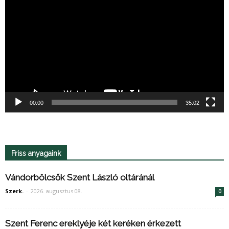
00:00
35:02
Friss anyagaink
Vándorbölcsők Szent László oltáránál
Szerk.
-
2026. augusztus 08.
0
Szent Ferenc ereklyéje két keréken érkezett