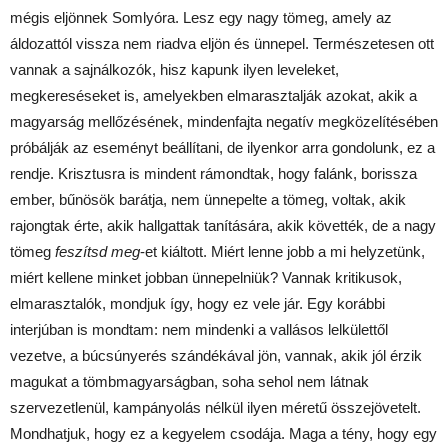
mégis eljönnek Somlyóra. Lesz egy nagy tömeg, amely az
áldozattól vissza nem riadva eljön és ünnepel. Természetesen ott
vannak a sajnálkozók, hisz kapunk ilyen leveleket,
megkereséseket is, amelyekben elmarasztalják azokat, akik a
magyarság mellőzésének, mindenfajta negatív megközelítésében
próbálják az eseményt beállítani, de ilyenkor arra gondolunk, ez a
rendje. Krisztusra is mindent rámondtak, hogy falánk, borissza
ember, bűnösök barátja, nem ünnepelte a tömeg, voltak, akik
rajongtak érte, akik hallgattak tanítására, akik követték, de a nagy
tömeg
feszítsd meg
-et kiáltott. Miért lenne jobb a mi helyzetünk,
miért kellene minket jobban ünnepelniük? Vannak kritikusok,
elmarasztalók, mondjuk így, hogy ez vele jár. Egy korábbi
interjúban is mondtam: nem mindenki a vallásos lelkülettől
vezetve, a búcsúnyerés szándékával jön, vannak, akik jól érzik
magukat a tömbmagyarságban, soha sehol nem látnak
szervezetlenül, kampányolás nélkül ilyen méretű összejövetelt.
Mondhatjuk, hogy ez a kegyelem csodája. Maga a tény, hogy egy