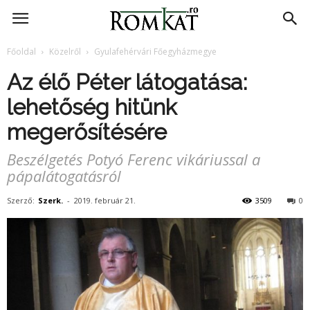
RomKat.ro
Főoldal
Közelről
Gyulafehérvári Főegyházmegye
Az élő Péter látogatása:
lehetőség hitünk
megerősítésére
Beszélgetés Potyó Ferenc vikáriussal a
pápalátogatásról
Szerző:
Szerk.
-
2019. február 21.
3509
0