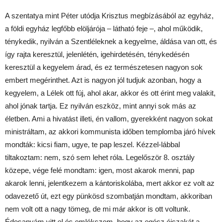
A szentatya mint Péter utódja Krisztus megbízásából az egyház,
a földi egyház legfőbb elöljárója – látható feje –, ahol működik,
ténykedik, nyilván a Szentléleknek a kegyelme, áldása van ott, és
így rajta keresztül, jelenlétén, igehirdetésén, ténykedésén
keresztül a kegyelem árad, és ez természetesen nagyon sok
embert megérinthet. Azt is nagyon jól tudjuk azonban, hogy a
kegyelem, a Lélek ott fúj, ahol akar, akkor és ott érint meg valakit,
ahol jónak tartja. Ez nyilván eszköz, mint annyi sok más az
életben. Ami a hivatást illeti, én vallom, gyerekként nagyon sokat
ministráltam, az akkori kommunista időben templomba járó hívek
mondták: kicsi fiam, ugye, te pap leszel. Kézzel-lábbal
tiltakoztam: nem, szó sem lehet róla. Legelőször 8. osztály
közepe, vége felé mondtam: igen, most akarok menni, pap
akarok lenni, jelentkezem a kántoriskolába, mert akkor ez volt az
odavezető út, ezt egy pünkösd szombatján mondtam, akkoriban
nem volt ott a nagy tömeg, de mi már akkor is ott voltunk.
Édesanyám vitt el és emlékszem, hogy az egész éjszakát a