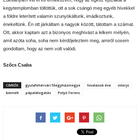
kegytemplomban töltöttük, ott a sok csángó meg egyéb hívekkel
a földre leterített valamin szunyókáltunk, imádkoztunk,
énekeltünk. Én ott járkáltam a nagyok között, tátottam a számat.
Ott, akkor kaptam azt a bizonyos meghívást a lelkem mélyén,
amit azóta soha, soha nem kérdőjeleztem meg, amiről sosem
gondoltam, hogy az nem volt valódi.
Szőcs Csaba
CIMKÉK
gyulafehérvári főegyházmegye
hivatások éve
interjú
kiemelt
pápalátogatás
Potyó Ferenc