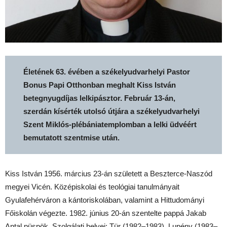
Életének 63. évében a székelyudvarhelyi Pastor
Bonus Papi Otthonban meghalt Kiss István
betegnyugdíjas lelkipásztor. Február 13-án,
szerdán kísérték utolsó útjára a székelyudvarhelyi
Szent Miklós-plébániatemplomban a lelki üdvéért
bemutatott szentmise után.
Kiss István 1956. március 23-án született a Beszterce-Naszód
megyei Vicén. Középiskolai és teológiai tanulmányait
Gyulafehérváron a kántoriskolában, valamint a Hittudományi
Főiskolán végezte. 1982. június 20-án szentelte pappá Jakab
Antal püspök. Szolgálati helyei: Tür (1982–1983), Lupény (1983–