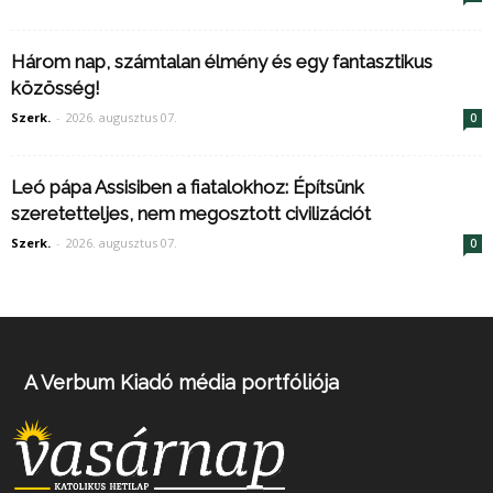
Három nap, számtalan élmény és egy fantasztikus
közösség!
Szerk.
-
2026. augusztus 07.
0
Leó pápa Assisiben a fiatalokhoz: Építsünk
szeretetteljes, nem megosztott civilizációt
Szerk.
-
2026. augusztus 07.
0
A Verbum Kiadó média portfóliója