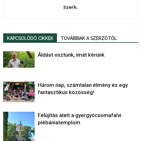
Szerk.
KAPCSOLÓDÓ CIKKEK
TOVÁBBIAK A SZERZŐTŐL
Áldást osztunk, imát kérünk
Három nap, számtalan élmény és egy
fantasztikus közösség!
Felújítás alatt a gyergyócsomafalvi
plébániatemplom