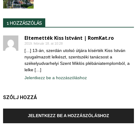
1 HOZZÁSZÓLÁS
Eltemették Kiss Istvánt | RomKat.ro
2019. február 18. at 10:28
[…] 13-án, szerdán utolsó útjára kísérték Kiss István
nyugalmazott lelkészt, szentszéki tanácsost a
székelyudvarhelyi Szent Miklós plébániatemplomból, a
lelke […]
Jelentkezz be a hozzászóláshoz
SZÓLJ HOZZÁ
JELENTKEZZ BE A HOZZÁSZÓLÁSHOZ