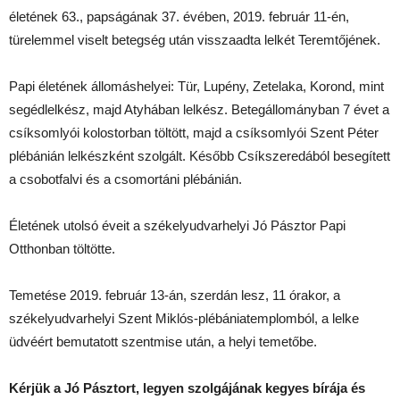
életének 63., papságának 37. évében, 2019. február 11-én,
türelemmel viselt betegség után visszaadta lelkét Teremtőjének.
Papi életének állomáshelyei: Tür, Lupény, Zetelaka, Korond, mint
segédlelkész, majd Atyhában lelkész. Betegállományban 7 évet a
csíksomlyói kolostorban töltött, majd a csíksomlyói Szent Péter
plébánián lelkészként szolgált. Később Csíkszeredából besegített
a csobotfalvi és a csomortáni plébánián.
Életének utolsó éveit a székelyudvarhelyi Jó Pásztor Papi
Otthonban töltötte.
Temetése 2019. február 13-án, szerdán lesz, 11 órakor, a
székelyudvarhelyi Szent Miklós-plébániatemplomból, a lelke
üdvéért bemutatott szentmise után, a helyi temetőbe.
Kérjük a Jó Pásztort, legyen szolgájának kegyes bírája és