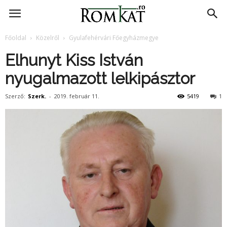
RomKat.ro
Főoldal
Közelről
Gyulafehérvári Főegyházmegye
Elhunyt Kiss István
nyugalmazott lelkipásztor
Szerző:
Szerk.
-
2019. február 11.
5419
1