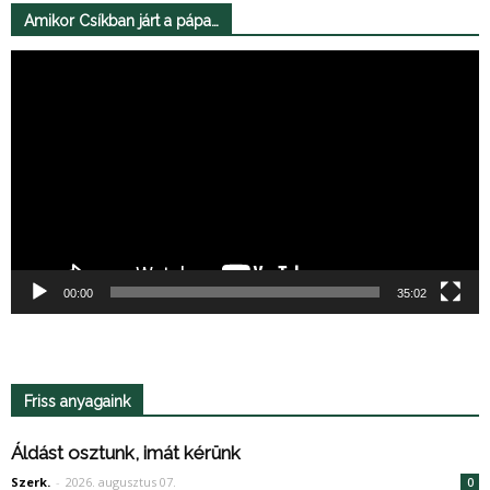
Amikor Csíkban járt a pápa…
Videólejátszó
00:00
35:02
Friss anyagaink
Áldást osztunk, imát kérünk
Szerk.
-
2026. augusztus 07.
0