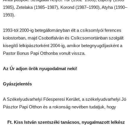
1985), Zetelaka (1985–1987), Korond (1987–1990), Atyha (1990–
1993).
1993-tól 2000-ig betegállományban élt a csíksomlyói ferences
kolostorban, majd Csobotfalván és Csíkcsomortánban szolgált
kisegítő lelkipásztorként 2004-ig, amikor betegnyugdíjasként a
Pastor Bonus Papi Otthonba vonult vissza.
Az Úr adjon örök nyugodalmat neki!
Gyászjelentés
A Székelyudvarhelyi Főesperesi Kerület, a székelyudvarhelyi Jó
Pásztor Papi Otthon és a rokonság nevében tudatjuk, hogy
Ft. Kiss István szentszéki tanácsos, nyugalmazott lelkész