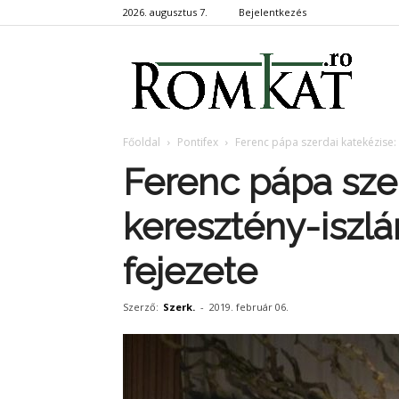
2026. augusztus 7.
Bejelentkezés
RomKa
Főoldal
Pontifex
Ferenc pápa szerdai katekézise:
Ferenc pápa szer
keresztény-iszl
fejezete
Szerző:
Szerk.
-
2019. február 06.