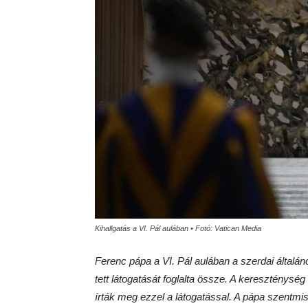
Kihallgatás a VI. Pál aulában • Fotó: Vatican Media
Ferenc pápa a VI. Pál aulában a szerdai általá
tett látogatását foglalta össze. A kereszténység
írták meg ezzel a látogatással. A pápa szentmi