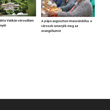
áírta Vatikán városállam
A pápa augusztusi imaszándéka: a
ényét
városok ismerjék meg az
evangéliumot