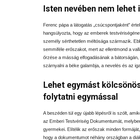
Isten nevében nem lehet 
Ferenc pápa a látogatás „csúcspontjaként” érte
hangsúlyozta, hogy az emberek testvériségének
személy sérthetetlen méltósága származik. Ebb
semmiféle erőszakot, mert az ellentmond a val
őrzése a másság elfogadásának a bátorságán, 
szárnyalni a béke galambja, a nevelés és az i
Lehet egymást kölcsönöse
folytatni egymással
A beszéden túl egy újabb lépésről is szólt, ami
az Emberi Testvériség Dokumentumát, melyben 
gyermekei. Elítélik az erőszak minden formáját, 
hogy a dokumentumot néhány országban a diák