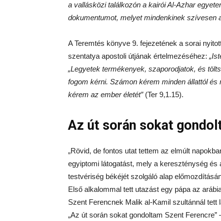
a vallásközi találkozón a kairói Al-Azhar egyete
dokumentumot, melyet mindenkinek szívesen a
A Teremtés könyve 9. fejezetének a sorai nyitot
szentatya apostoli útjának értelmezéséhez:
„Is
„Legyetek termékenyek, szaporodjatok, és töltsét
fogom kérni. Számon kérem minden állattól és 
kérem az ember életét”
(Ter 9,1.15).
Az út során sokat gondo
„Rövid, de fontos utat tettem az elmúlt napokb
egyiptomi látogatást, mely a kereszténység és 
testvériség békéjét szolgáló alap előmozdításán
Első alkalommal tett utazást egy pápa az arábia
Szent Ferencnek Malik al-Kamil szultánnál tett 
„Az út során sokat gondoltam Szent Ferencre” 