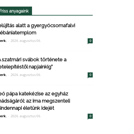
Friss anyagaink
elújítás alatt a gyergyócsomafalvi
lébániatemplom
erk.
-
2026. augusztus 06.
0
A szatmári svábok története a
etelepítéstől napjainkig”
erk.
-
2026. augusztus 06.
0
eó pápa katekézise az egyház
mádságáról: az ima megszenteli
indennapi életünk idejét
erk.
-
2026. augusztus 06.
0