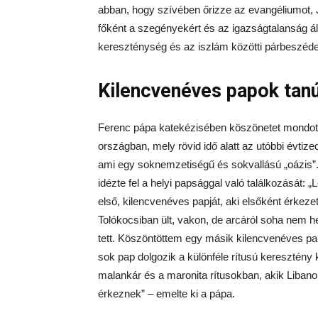
abban, hogy szívében őrizze az evangéliumot, Jé
főként a szegényekért és az igazságtalanság ál
kereszténység és az iszlám közötti párbeszéde
Kilencvenéves papok tan
Ferenc pápa katekézisében köszönetet mondott 
országban, mely rövid idő alatt az utóbbi évtiz
ami egy soknemzetiségű és sokvallású „oázis
idézte fel a helyi papsággal való találkozását
első, kilencvenéves papját, aki elsőként érkeze
Tolókocsiban ült, vakon, de arcáról soha nem he
tett. Köszöntöttem egy másik kilencvenéves pa
sok pap dolgozik a különféle rítusú keresztény 
malankár és a maronita rítusokban, akik Libano
érkeznek” – emelte ki a pápa.