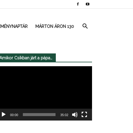
EMÉNYNAPTÁR
MÁRTON ÁRON 130
Amikor Csíkban járt a pápa…
deólejátszó
00:00
35:02