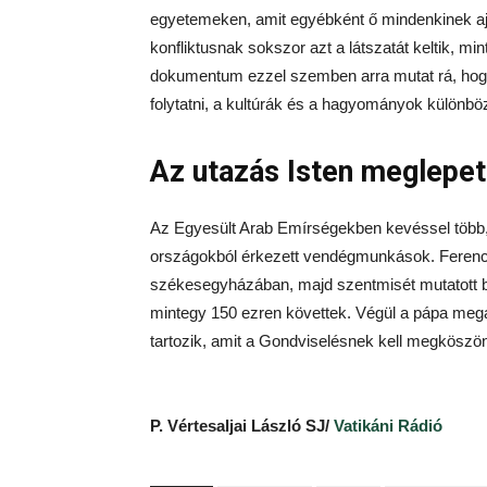
egyetemeken, amit egyébként ő mindenkinek ajá
konfliktusnak sokszor azt a látszatát keltik, min
dokumentum ezzel szemben arra mutat rá, hogy
folytatni, a kultúrák és a hagyományok különbö
Az utazás Isten meglepet
Az Egyesült Arab Emírségekben kevéssel több, m
országokból érkezett vendégmunkások. Ferenc p
székesegyházában, majd szentmisét mutatott be
mintegy 150 ezren követtek. Végül a pápa megál
tartozik, amit a Gondviselésnek kell megkös
P. Vértesaljai László SJ/
Vatikáni Rádió