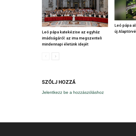
Leó pápa al
új Alaptörv
Leó pápa katekézise az egyház
imádságáról: az ima megszenteli
mindennapi életünk idejét
SZÓLJ HOZZÁ
Jelentkezz be a hozzászóláshoz