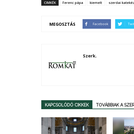
CIMKÉK
Ferenc pápa
kiemelt
szerdai katekéz
MEGOSZTÁS
Facebook
Twi
Szerk.
KAPCSOLÓDÓ CIKKEK
TOVÁBBIAK A SZ