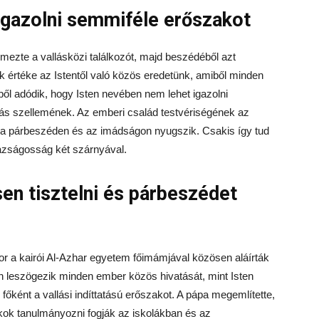
igazolni semmiféle erőszakot
lmezte a vallásközi találkozót, majd beszédéből azt
 értéke az Istentől való közös eredetünk, amiből minden
ől adódik, hogy Isten nevében nem lehet igazolni
lás szellemének. Az emberi család testvériségének az
a párbeszéden és az imádságon nyugszik. Csakis így tud
gazságosság két szárnyával.
n tisztelni és párbeszédet
kor a kairói Al-Azhar egyetem főimámjával közösen aláírták
leszögezik minden ember közös hivatását, mint Isten
főként a vallási indíttatású erőszakot. A pápa megemlítette,
ok tanulmányozni fogják az iskolákban és az