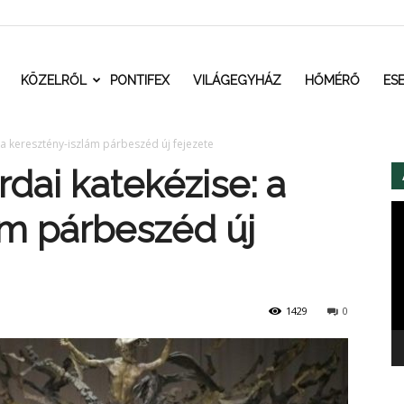
t.ro
KÖZELRŐL
PONTIFEX
VILÁGEGYHÁZ
HŐMÉRŐ
ES
 a keresztény-iszlám párbeszéd új fejezete
dai katekézise: a
Vi
ám párbeszéd új
1429
0