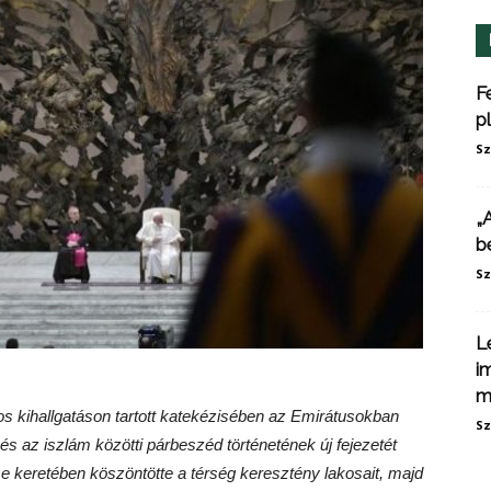
F
p
Sz
„
b
Sz
L
i
m
nos kihallgatáson tartott katekézisében az Emirátusokban
Sz
 és az iszlám közötti párbeszéd történetének új fejezetét
se keretében köszöntötte a térség keresztény lakosait, majd