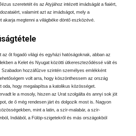
zus szeretetét és az Atyjához intézett imádságát a fiaiért,
dozataiért, valamint azt az imádságot, mely a
t akarja megtenni a világbéke döntő eszközévé.
úságtétele
az őt fogadó világi és egyházi hatóságoknak, abban az
edekben a Kelet és Nyugat közötti útkereszteződéssé vált és
”. Szabadon hozzáfűzve szintén személyes emlékként
: „Lehetőségem volt arra, hogy köszönthessem az ország
tt oda, hogy megalapítsa a katolikus közösséget.
rvadt le a mosoly, hiszen az Urat szolgálta és annyi sok jót
pot, de ő még rendesen járt és dolgozik most is. Nagyon
közösségekben, mint a latin, a szír-malabár, a szír-
nból, Indiából, a Fülöp-szigetekről és más országokból