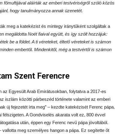
m főmuftijával aláírták az emberi testvériségről szóló közös
jánl, hogy tanulmányozza annak üzenetét.
ták meg a katekézist és mintegy iránytűként szolgáltak a
ten megáldotta Noét fiaival együtt, és így szólt hozzájuk:
ek be a földet. A ti véreteket, éltető véreteket is számon
minden embertől. Mindenkitől, még a testvértől is számon
ltam Szent Ferencre
an az Egyesült Arab Emirátusokban, folytatva a 2017-es
az iszlám közötti párbeszéd története valamint az emberi
ak új fejezetét írta meg” – kezdte katekézisét Ferenc pápa.
i félszigeten. A Gondviselés akarata volt ez, 800 évvel
látogatása után, éppen egy Ferenc nevű pápa jóvoltából.
– vallotta meg személyes hangon a pápa. Ez segítette őt