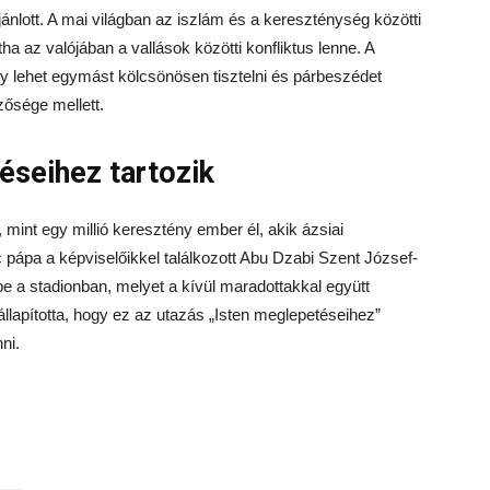
nlott. A mai világban az iszlám és a kereszténység közötti
tha az valójában a vallások közötti konfliktus lenne. A
 lehet egymást kölcsönösen tisztelni és párbeszédet
zősége mellett.
éseihez tartozik
int egy millió keresztény ember él, akik ázsiai
ápa a képviselőikkel találkozott Abu Dzabi Szent József-
 a stadionban, melyet a kívül maradottakkal együtt
lapította, hogy ez az utazás „Isten meglepetéseihez”
zönni.