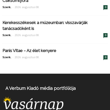
Csíksomlyóra
Szerk.
-
2026. augusztus 08.
0
Kerekesszékesek a múzeumban: visszavárják
tanácsadóként is
Szerk.
-
2026. augusztus 08.
0
Panis Vitae – Az élet kenyere
Szerk.
-
2026. augusztus 08.
0
A Verbum Kiadó média portfóliója