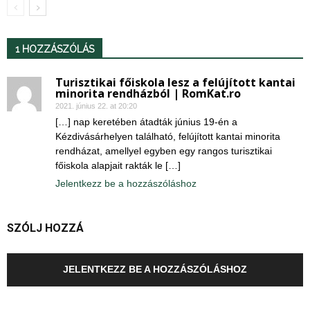
1 HOZZÁSZÓLÁS
Turisztikai főiskola lesz a felújított kantai
minorita rendházból | RomKat.ro
2021. június 22. at 20:20
[…] nap keretében átadták június 19-én a
Kézdivásárhelyen található, felújított kantai minorita
rendházat, amellyel egyben egy rangos turisztikai
főiskola alapjait rakták le […]
Jelentkezz be a hozzászóláshoz
SZÓLJ HOZZÁ
JELENTKEZZ BE A HOZZÁSZÓLÁSHOZ