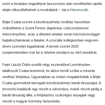
ezért a hivatalos engedélyek beszerzése után remélhetően április
elején elkezdődhetnek a munkálatok – írja a
Háromszék
.
Böjte Csaba szerint a kézdivásárhelyi rendház hasonlóan
működhetne a Szent Ferenc alapítvány csíkszentsimoni
intézményéhez, azaz a délutáni oktatás során kézművességgel
foglalkozhatnának a fiatalok. A szociális kollégiumban negyven-
ötven személyt fogadnának. A tervek szerint 2020
szeptemberében már be is lehetne iskolázni az első tanulókat.
Fejér László Ödön ezelőtt négy esztendővel Lemhényben
találkozott Csaba testvérrel, és akkor került szóba a minorita
rendház felújítása. Ugyanabban az évben megalakították a Böjte
Csaba gyermekeit támogató kézdivásárhelyi baráti társaságot. A
tervezési kiadások egy részét a városháza, másik részét pedig a
baráti társaság állta, a felújításhoz szükséges anyagiak nagy
részét a magyar kormány biztosította.