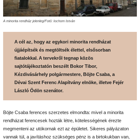
A minorita rendház jelenleg/Fotó: Iochom István
A cél az, hogy az egykori minorita rendházat
újjáépítsék és megtöltsék élettel, elsősorban
fiatalokkal. A tervekről tegnap közös
sajtótájékoztatón beszélt Bokor Tibor,
Kézdivásárhely polgármestere, Böjte Csaba, a
Dévai Szent Ferenc Alapítvány elnöke, illetve Fejér
László Ödön szenátor.
Böjte Csaba ferences szerzetes elmondta: mivel a minorita
rendházat ferencesek hozták létre, kötelességének érezte
megmenteni az utókornak ezt az épületet. Sikeres pályázaton
vannak túl, a javításhoz szükséges pénz is a birtokukban van,