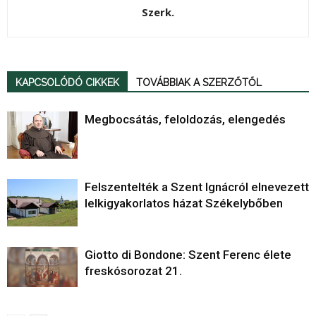
Szerk.
KAPCSOLÓDÓ CIKKEK
TOVÁBBIAK A SZERZŐTŐL
Megbocsátás, feloldozás, elengedés
Felszentelték a Szent Ignácról elnevezett
lelkigyakorlatos házat Székelybőben
Giotto di Bondone: Szent Ferenc élete
freskósorozat 21.