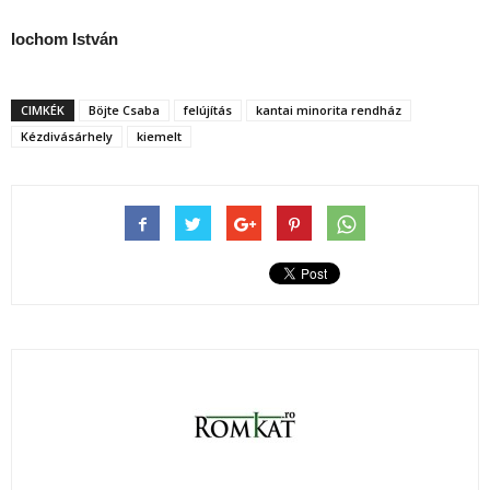
Iochom István
CIMKÉK
Böjte Csaba
felújítás
kantai minorita rendház
Kézdivásárhely
kiemelt