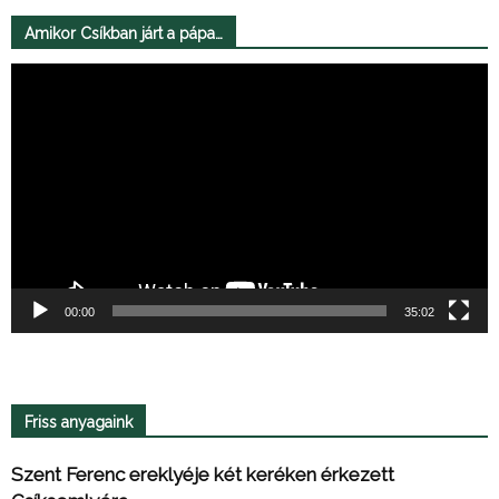
Amikor Csíkban járt a pápa…
Videólejátszó
00:00
35:02
Friss anyagaink
Szent Ferenc ereklyéje két keréken érkezett