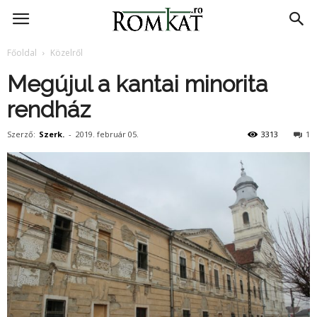
RomKat.ro
Főoldal
Közelről
Megújul a kantai minorita
rendház
Szerző:
Szerk.
-
2019. február 05.
3313
1