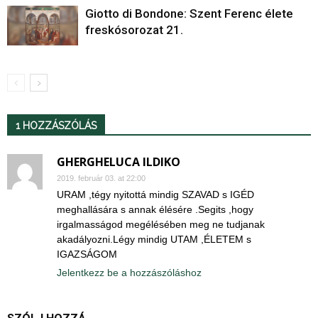
Giotto di Bondone: Szent Ferenc élete
freskósorozat 21.
1 HOZZÁSZÓLÁS
GHERGHELUCA ILDIKO
2019. február 03. at 22:00
URAM ,tégy nyitottá mindig SZAVAD s IGÉD
meghallására s annak élésére .Segits ,hogy
irgalmasságod megélésében meg ne tudjanak
akadályozni.Légy mindig UTAM ,ÉLETEM s
IGAZSÁGOM
Jelentkezz be a hozzászóláshoz