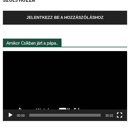
SZÓLJ HOZZÁ
JELENTKEZZ BE A HOZZÁSZÓLÁSHOZ
Amikor Csíkban járt a pápa…
Videólejátszó
00:00
35:02