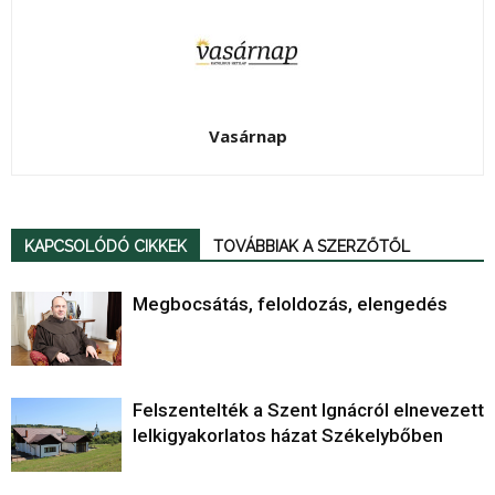
Vasárnap
KAPCSOLÓDÓ CIKKEK
TOVÁBBIAK A SZERZŐTŐL
Megbocsátás, feloldozás, elengedés
Felszentelték a Szent Ignácról elnevezett
lelkigyakorlatos házat Székelybőben