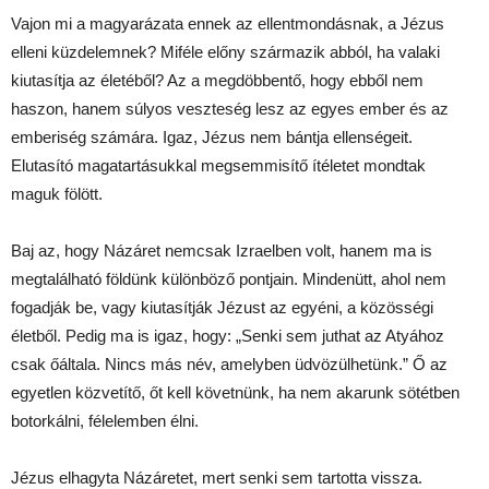
Vajon mi a magyarázata ennek az ellentmondásnak, a Jézus
elleni küzdelemnek? Miféle előny származik abból, ha valaki
kiutasítja az életéből? Az a megdöbbentő, hogy ebből nem
haszon, hanem súlyos veszteség lesz az egyes ember és az
emberiség számára. Igaz, Jézus nem bántja ellenségeit.
Elutasító magatartásukkal megsemmisítő ítéletet mondtak
maguk fölött.
Baj az, hogy Názáret nemcsak Izraelben volt, hanem ma is
megtalálható földünk különböző pontjain. Mindenütt, ahol nem
fogadják be, vagy kiutasítják Jézust az egyéni, a közösségi
életből. Pedig ma is igaz, hogy: „Senki sem juthat az Atyához
csak őáltala. Nincs más név, amelyben üdvözülhetünk.” Ő az
egyetlen közvetítő, őt kell követnünk, ha nem akarunk sötétben
botorkálni, félelemben élni.
Jézus elhagyta Názáretet, mert senki sem tartotta vissza.