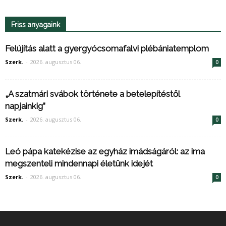
Friss anyagaink
Felújítás alatt a gyergyócsomafalvi plébániatemplom
Szerk.
-
2026. augusztus 06.
0
„A szatmári svábok története a betelepítéstől
napjainkig”
Szerk.
-
2026. augusztus 06.
0
Leó pápa katekézise az egyház imádságáról: az ima
megszenteli mindennapi életünk idejét
Szerk.
-
2026. augusztus 06.
0