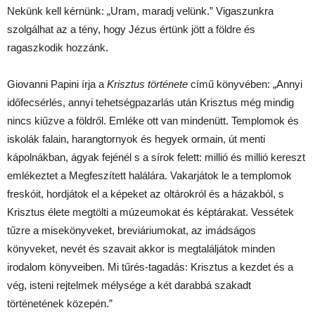
Nekünk kell kérnünk: „Uram, maradj velünk.” Vigaszunkra
szolgálhat az a tény, hogy Jézus értünk jött a földre és
ragaszkodik hozzánk.
Giovanni Papini írja a
Krisztus története
című könyvében: „Annyi
időfecsérlés, annyi tehetségpazarlás után Krisztus még mindig
nincs kiűzve a földről. Emléke ott van mindenütt. Templomok és
iskolák falain, harangtornyok és hegyek ormain, út menti
kápolnákban, ágyak fejénél s a sírok felett: millió és millió kereszt
emlékeztet a Megfeszített halálára. Vakarjátok le a templomok
freskóit, hordjátok el a képeket az oltárokról és a házakból, s
Krisztus élete megtölti a múzeumokat és képtárakat. Vessétek
tűzre a misekönyveket, breviáriumokat, az imádságos
könyveket, nevét és szavait akkor is megtaláljátok minden
irodalom könyveiben. Mi tűrés-tagadás: Krisztus a kezdet és a
vég, isteni rejtelmek mélysége a két darabbá szakadt
történetének közepén.”