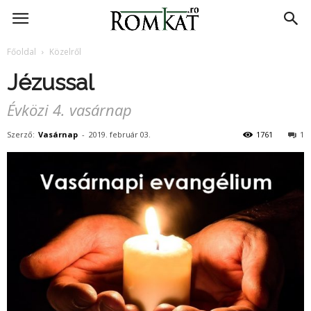
RomKat.ro
Főoldal
Közelről
Jézussal
Évközi 4. vasárnap
Szerző:
Vasárnap
-
2019. február 03.
1761
1