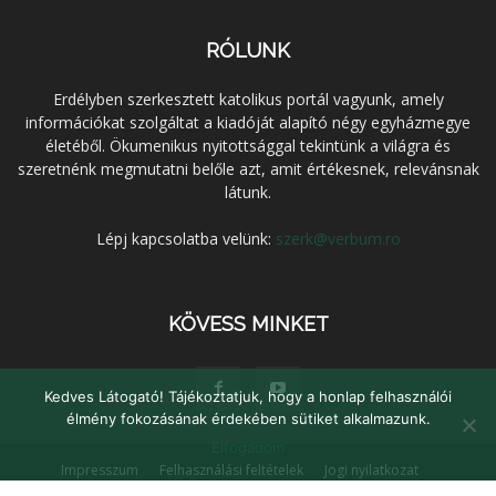
RÓLUNK
Erdélyben szerkesztett katolikus portál vagyunk, amely
információkat szolgáltat a kiadóját alapító négy egyházmegye
életéből. Ökumenikus nyitottsággal tekintünk a világra és
szeretnénk megmutatni belőle azt, amit értékesnek, relevánsnak
látunk.
Lépj kapcsolatba velünk:
szerk@verbum.ro
KÖVESS MINKET
Kedves Látogató! Tájékoztatjuk, hogy a honlap felhasználói
élmény fokozásának érdekében sütiket alkalmazunk.
Elfogadom
Impresszum
Felhasználási feltételek
Jogi nyilatkozat
Adatvédelem
Médiaajánlat
Kapcsolat