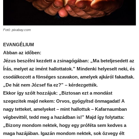
Fotó: pixabay.com
EVANGÉLIUM
Abban az időben:
Jézus beszélni kezdett a zsinagógában: „Ma beteljesedett az
Írás, melyet az imént hallottatok.” Mindenki helyeselt neki, és
csodálkozott a fönséges szavakon, amelyek ajkáról fakadtak.
„De hát nem József fia ez?” – kérdezgették.
Ekkor így szólt hozzájuk: „Biztosan ezt a mondást
szegezitek majd nekem: Orvos, gyógyítsd önmagadat! A
nagy tetteket, amelyeket – mint hallottuk – Kafarnaumban
végbevittél, tedd meg a hazádban is!” Majd így folytatta:
„Bizony mondom nektek, hogy egy próféta sem kedves a
maga hazájában. Igazán mondom nektek, sok özvegy élt