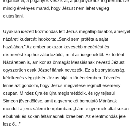
fogadtak el, a pogányok veszik át, a pogányokhoz fog kerülni. De
mindig érvényes marad, hogy Jézust nem lehet végleg
elutasítani.
Gyakran idézett közmondás lett Jézus megállapításából, amellyel
názáreti kudarcát indokolta: „Senki sem próféta a saját
hazájában.” Az ember sokszor kevesebb megértést és
elismerést kap hozzátartozóitól, mint az idegenektől. Ez történt
Názáretben is, amikor az önmagát Messiásnak nevező Jézust
egyszerűen csak József fiának nevezték. Ez a bizonytalanság,
kételkedés végigkíséri Jézus útját a történelemben. Tévedés
lenne azt gondolni, hogy Jézus megvetése régmúlt esemény
csupán. Mindez újra és újra megismétlődik, és így teljesül
Simeon jövendölése, amit a gyermekét bemutató Máriának
mondott a jeruzsálemi templomban: „Lám, e gyermek által sokan
elbuknak és sokan feltámadnak Izraelben! Az ellentmondás jele
lesz ő…”