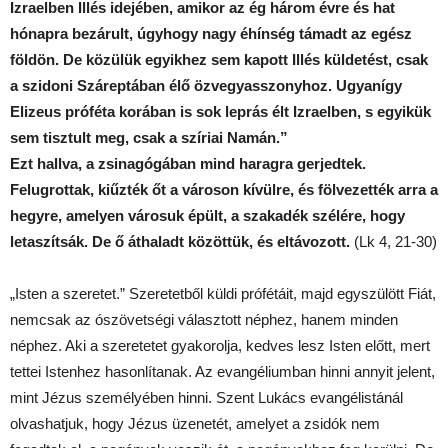
Izraelben Illés idejében, amikor az ég három évre és hat
hónapra bezárult, úgyhogy nagy éhínség támadt az egész
földön. De közülük egyikhez sem kapott Illés küldetést, csak
a szidoni Száreptában élő özvegyasszonyhoz. Ugyanígy
Elizeus próféta korában is sok leprás élt Izraelben, s egyikük
sem tisztult meg, csak a szíriai Namán.”
Ezt hallva, a zsinagógában mind haragra gerjedtek.
Felugrottak, kiűzték őt a városon kívülre, és fölvezették arra a
hegyre, amelyen városuk épült, a szakadék szélére, hogy
letaszítsák. De ő áthaladt közöttük, és eltávozott.
(Lk 4, 21-30)
„Isten a szeretet.” Szeretetből küldi prófétáit, majd egyszülött Fiát,
nemcsak az ószövetségi választott néphez, hanem minden
néphez. Aki a szeretetet gyakorolja, kedves lesz Isten előtt, mert
tettei Istenhez hasonlítanak. Az evangéliumban hinni annyit jelent,
mint Jézus személyében hinni. Szent Lukács evangélistánál
olvashatjuk, hogy Jézus üzenetét, amelyet a zsidók nem