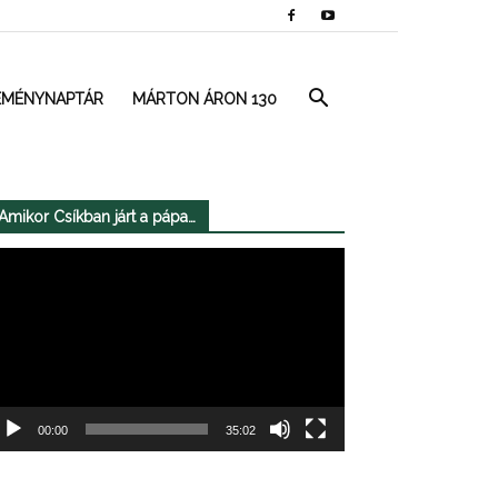
EMÉNYNAPTÁR
MÁRTON ÁRON 130
Amikor Csíkban járt a pápa…
deólejátszó
00:00
35:02