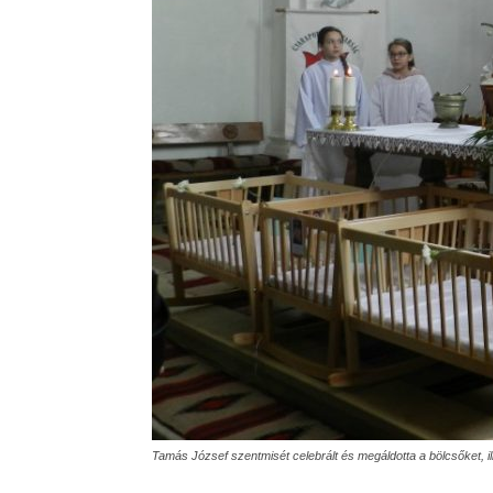
Tamás József szentmisét celebrált és megáldotta a bölcsőket, i