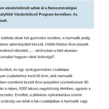
m vándorbölcsőt adtak át a Nemzetstratégiai
kelyföldi Vándorbölcső Program keretében. Az
seli.
ó indította útnak két gyermeke nevében, a harmadik pedig
lébános adományából készült. Utóbbi Márton Áron püspök
övetkező idézettel: „
… elsősorban a hitet akartam
gaszkodást hagyom rátok örökségül
”.
bölcsőket, és egy nyolcgyermekes családapa
n családokhoz kerül fél évre, akik harmadik
ében szentként tisztelt Áron püspökké szentelésének 80.
s a népes, 6300 lakosú nagyközség életében, ugyanis a
esztelés. Emellett, a plébános nyilvántartása szerint
gy szükség van tehát a falu családjaiban a harmadik vagy