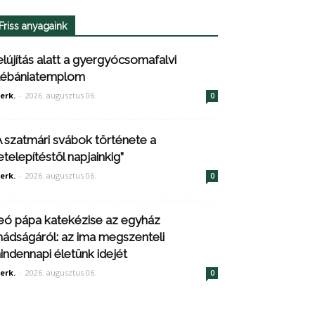
Friss anyagaink
elújítás alatt a gyergyócsomafalvi
lébániatemplom
erk.
-
2026. augusztus 06.
0
A szatmári svábok története a
etelepítéstől napjainkig”
erk.
-
2026. augusztus 06.
0
eó pápa katekézise az egyház
mádságáról: az ima megszenteli
indennapi életünk idejét
erk.
-
2026. augusztus 06.
0