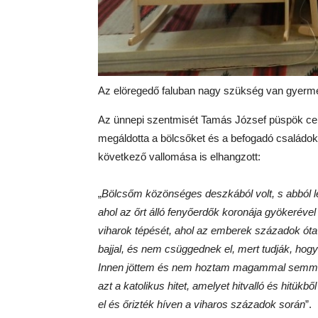
Az elöregedő faluban nagy szükség van gyerme
Az ünnepi szentmisét Tamás József püspök cele
megáldotta a bölcsőket és a befogadó családo
következő vallomása is elhangzott:
„
Bölcsőm közönséges deszkából volt, s abból le
ahol az őrt álló fenyőerdők koronája gyökerével
viharok tépését, ahol az emberek századok ót
bajjal, és nem csüggednek el, mert tudják, hogy 
Innen jöttem és nem hoztam magammal semmit, 
azt a katolikus hitet, amelyet hitvalló és hitük
el és őrizték híven a viharos századok során
”.