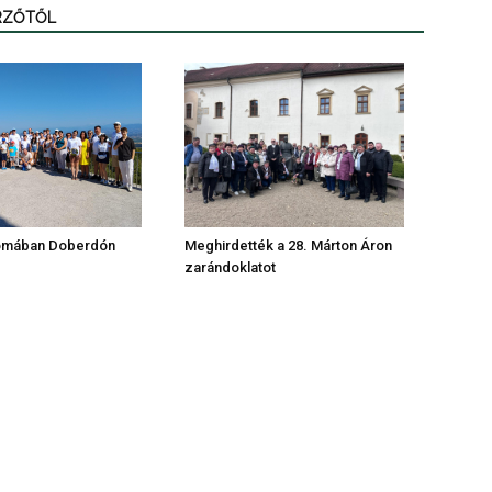
ERZŐTŐL
omában Doberdón
Meghirdették a 28. Márton Áron
zarándoklatot