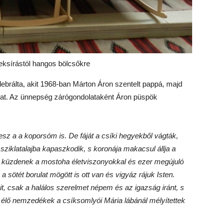
ksírástól hangos bölcsőkre
brálta, akit 1968-ban Márton Áron szentelt pappá, majd
kat. Az ünnepség zárógondolataként Áron püspök
sz a a koporsóm is. De fáját a csíki hegyekből vágták,
 sziklatalajba kapaszkodik, s koronája makacsul állja a
a küzdenek a mostoha életviszonyokkal és ezer megújuló
a sötét borulat mögött is ott van és vigyáz rájuk Isten.
csak a halálos szerelmet népem és az igazság iránt, s
ből élő nemzedékek a csíksomlyói Mária lábánál mélyítettek