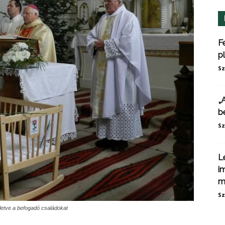
F
p
Sz
„
b
Sz
L
i
m
Sz
lletve a befogadó családokat