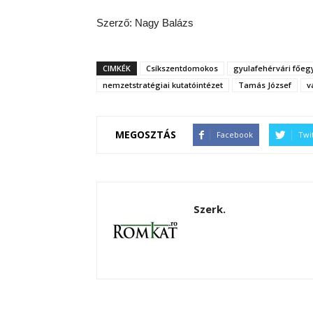
Szerző: Nagy Balázs
CIMKÉK
Csíkszentdomokos
gyulafehérvári főe
nemzetstratégiai kutatóintézet
Tamás József
v
MEGOSZTÁS
Facebook
Twi
Szerk.