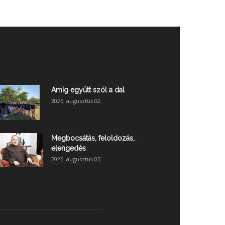
Amíg együtt szól a dal
2026. augusztus 02.
Megbocsátás, feloldozás,
elengedés
2026. augusztus 05.