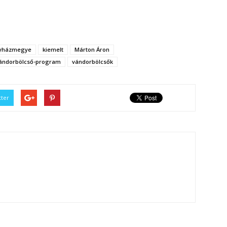
gyházmegye
kiemelt
Márton Áron
ándorbölcső-program
vándorbölcsők
tter