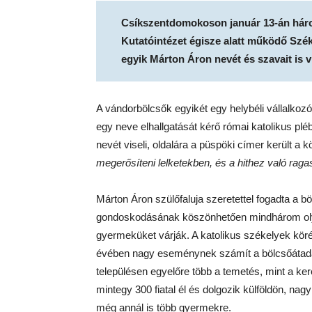
Csíkszentdomokoson január 13-án háro
Kutatóintézet égisze alatt működő Szé
egyik Márton Áron nevét és szavait is vi
A vándorbölcsők egyikét egy helybéli vállalkoz
egy neve elhallgatását kérő római katolikus p
nevét viseli, oldalára a püspöki címer került a k
megerősíteni lelketekben, és a hithez való ra
Márton Áron szülőfaluja szeretettel fogadta a 
gondoskodásának köszönhetően mindhárom olya
gyermeküket várják. A katolikus székelyek kör
évében nagy eseménynek számít a bölcsőátadá
településen egyelőre több a temetés, mint a ker
mintegy 300 fiatal él és dolgozik külföldön, na
még annál is több gyermekre.