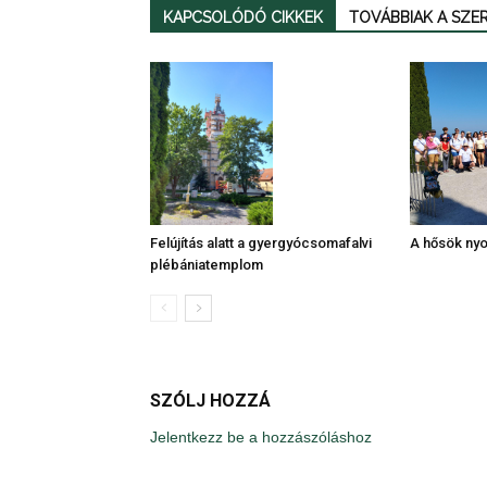
KAPCSOLÓDÓ CIKKEK
TOVÁBBIAK A SZ
A hősök ny
Felújítás alatt a gyergyócsomafalvi
plébániatemplom
SZÓLJ HOZZÁ
Jelentkezz be a hozzászóláshoz