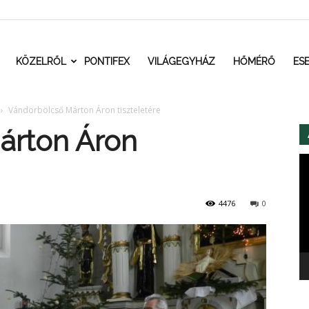
t.ro
KÖZELRŐL
PONTIFEX
VILÁGEGYHÁZ
HŐMÉRŐ
ES
Vándorbölcső Márton Áron tiszteletére
árton Áron
Vi
4476
0