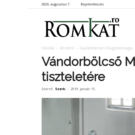
2026. augusztus 7.
Bejelentkezés
RomKa
Főoldal
Közelről
Gyulafehérvári Főegyházmegye
Vándorbölcső M
tiszteletére
Szerző:
Szerk.
-
2019. január 15.