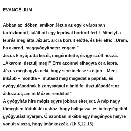
EVANGÉLIUM
Abban az időben, amikor Jézus az egyik városban
tartózkodott, talált ott egy leprával borított férfit. Mihelyt a
leprás meglátta Jézust, arcra borult előtte, és kérlelte: „Uram,
ha akarod, meggyógyíthatsz engem.”
Jézus kinyújtotta kezét, megérintette, és így szólt hozzá:
„Akarom, tisztulj meg!” Erre azonnal elhagyta őt a lepra.
Jézus meghagyta neki, hogy senkinek se szóljon. „Menj
inkább – mondta –, mutasd meg magadat a papnak, és
gyógyulásodnak bizonyságául ajánld fel tisztulásodért az
áldozatot, amint Mózes rendelte!”
A gyógyítás híre mégis egyre jobban elterjedt. A nép nagy
tömegben tódult Jézushoz, hogy hallgassa, és betegségeiből
gyógyulást nyerjen. Ő azonban inkább egy magányos helyre
vonult vissza, hogy imádkozzék.
(Lk 5,12-16)