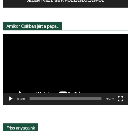
JELENTKEZZ BE A HOZZÁSZÓLÁSHOZ
Amikor Csíkban járt a pápa…
Videólejátszó
00:00
35:02
Friss anyagaink