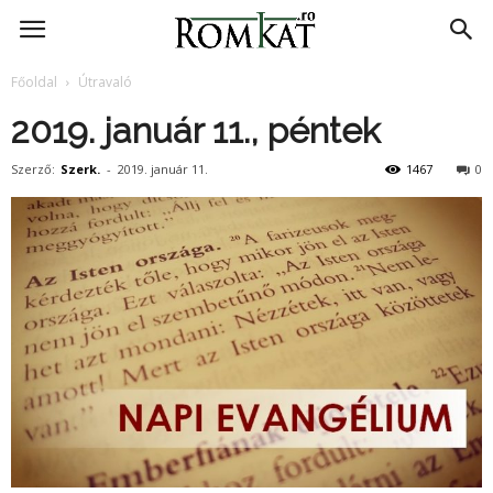
RomKat.ro
Főoldal
Útravaló
2019. január 11., péntek
Szerző:
Szerk.
-
2019. január 11.
1467
0