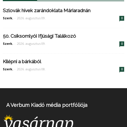
Szlovák hívek zarándoklata Máriaradnán
Szerk.
-
2026. augusztus 09.
0
50. Csíksomlyói Ifjúsági Találkozó
Szerk.
-
2026. augusztus 09.
0
Kilépni a bárkából
Szerk.
-
2026. augusztus 08.
0
A Verbum Kiadó média portfóliója