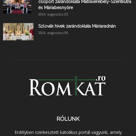
csoport zarándoklata Mátraverebély-Szentkútra
és Máriabesnyőre
2026. augusztus 03.
Szlovák hívek zarándoklata Máriaradnán
2026. augusztus 09.
RÓLUNK
Erdélyben szerkesztett katolikus portál vagyunk, amely