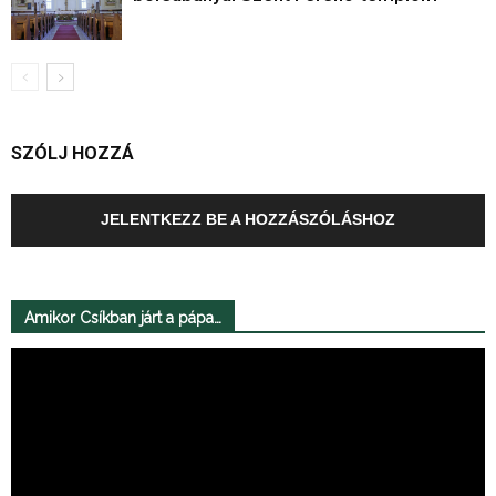
SZÓLJ HOZZÁ
JELENTKEZZ BE A HOZZÁSZÓLÁSHOZ
Amikor Csíkban járt a pápa…
Videólejátszó