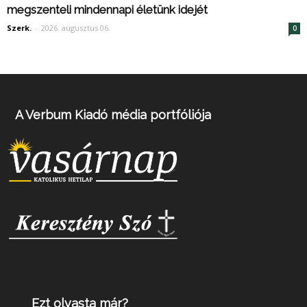
megszenteli mindennapi életünk idejét
Szerk.
-
2026. augusztus 06.
0
A Verbum Kiadó média portfóliója
Ezt olvasta már?