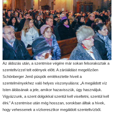
Az áldozás után, a szentmise végére már sokan felsorakoztak a
szenteltvízzel telt edények előtt. A záróáldást megelőzően
Schönberger Jenő püspök emlékeztette híveit a
szentelményekhez való helyes viszonyulásra: „A megáldott víz
Isten áldásának a jele, amikor hazavisszük, úgy használjuk.
Vigyázzunk, a szent dolgokkal szentül kell viseltetni, szentül kell
élni.” A szentmise után még hosszan, sorokban álltak a hívek,
hogy vehessenek a vízkeresztkor megáldott szenteltvízből.