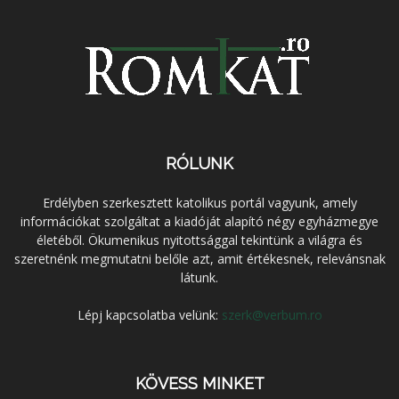
RÓLUNK
Erdélyben szerkesztett katolikus portál vagyunk, amely
információkat szolgáltat a kiadóját alapító négy egyházmegye
életéből. Ökumenikus nyitottsággal tekintünk a világra és
szeretnénk megmutatni belőle azt, amit értékesnek, relevánsnak
látunk.
Lépj kapcsolatba velünk:
szerk@verbum.ro
KÖVESS MINKET