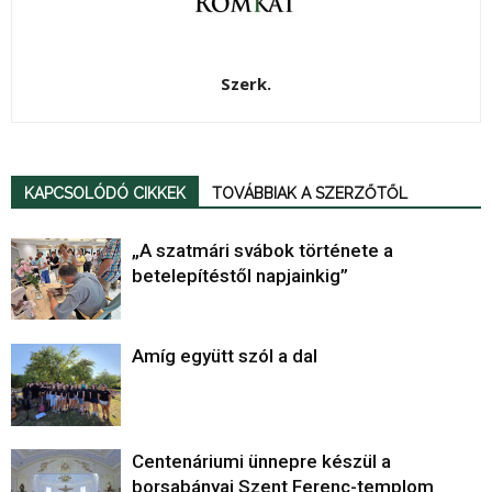
Szerk.
KAPCSOLÓDÓ CIKKEK
TOVÁBBIAK A SZERZŐTŐL
„A szatmári svábok története a
betelepítéstől napjainkig”
Amíg együtt szól a dal
Centenáriumi ünnepre készül a
borsabányai Szent Ferenc-templom