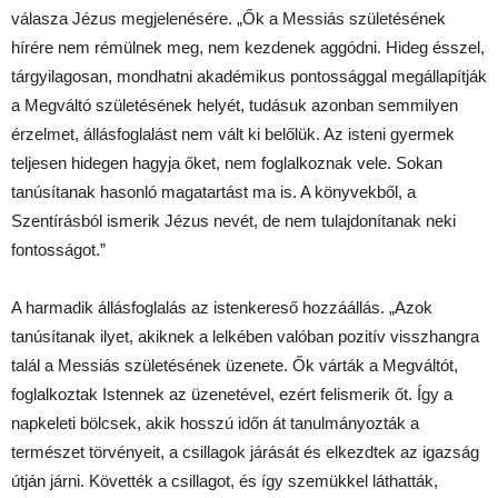
válasza Jézus megjelenésére. „Ők a Messiás születésének
hírére nem rémülnek meg, nem kezdenek aggódni. Hideg ésszel,
tárgyilagosan, mondhatni akadémikus pontossággal megállapítják
a Megváltó születésének helyét, tudásuk azonban semmilyen
érzelmet, állásfoglalást nem vált ki belőlük. Az isteni gyermek
teljesen hidegen hagyja őket, nem foglalkoznak vele. Sokan
tanúsítanak hasonló magatartást ma is. A könyvekből, a
Szentírásból ismerik Jézus nevét, de nem tulajdonítanak neki
fontosságot.”
A harmadik állásfoglalás az istenkereső hozzáállás. „Azok
tanúsítanak ilyet, akiknek a lelkében valóban pozitív visszhangra
talál a Messiás születésének üzenete. Ők várták a Megváltót,
foglalkoztak Istennek az üzenetével, ezért felismerik őt. Így a
napkeleti bölcsek, akik hosszú időn át tanulmányozták a
természet törvényeit, a csillagok járását és elkezdtek az igazság
útján járni. Követték a csillagot, és így szemükkel láthatták,