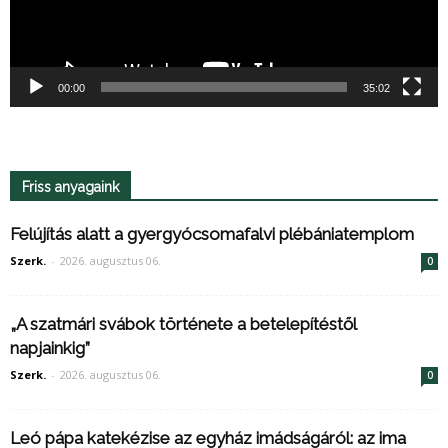
00:00
35:02
Friss anyagaink
Felújítás alatt a gyergyócsomafalvi plébániatemplom
Szerk.
-
2026. augusztus 06.
0
„A szatmári svábok története a betelepítéstől
napjainkig”
Szerk.
-
2026. augusztus 06.
0
Leó pápa katekézise az egyház imádságáról: az ima