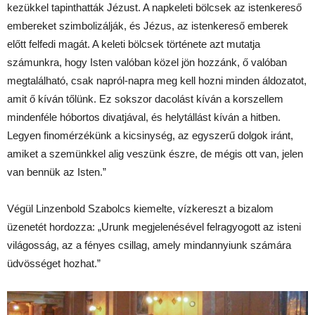
kezükkel tapinthatták Jézust. A napkeleti bölcsek az istenkereső
embereket szimbolizálják, és Jézus, az istenkereső emberek
előtt felfedi magát. A keleti bölcsek története azt mutatja
számunkra, hogy Isten valóban közel jön hozzánk, ő valóban
megtalálható, csak napról-napra meg kell hozni minden áldozatot,
amit ő kíván tőlünk. Ez sokszor dacolást kíván a korszellem
mindenféle hóbortos divatjával, és helytállást kíván a hitben.
Legyen finomérzékünk a kicsinység, az egyszerű dolgok iránt,
amiket a szemünkkel alig veszünk észre, de mégis ott van, jelen
van bennük az Isten.”
Végül Linzenbold Szabolcs kiemelte, vízkereszt a bizalom
üzenetét hordozza: „Urunk megjelenésével felragyogott az isteni
világosság, az a fényes csillag, amely mindannyiunk számára
üdvösséget hozhat.”