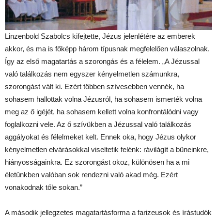
Linzenbold Szabolcs kifejtette, Jézus jelenlétére az emberek
akkor, és ma is főképp három típusnak megfelelően válaszolnak.
Így az első magatartás a szorongás és a félelem. „A Jézussal
való találkozás nem egyszer kényelmetlen számunkra,
szorongást vált ki. Ezért többen szívesebben vennék, ha
sohasem hallottak volna Jézusról, ha sohasem ismerték volna
meg az ő igéjét, ha sohasem kellett volna konfrontálódni vagy
foglalkozni vele. Az ő szívükben a Jézussal való találkozás
aggályokat és félelmeket kelt. Ennek oka, hogy Jézus olykor
kényelmetlen elvárásokkal viseltetik felénk: rávilágít a bűneinkre,
hiányosságainkra. Ez szorongást okoz, különösen ha a mi
életünkben valóban sok rendezni való akad még. Ezért
vonakodnak tőle sokan.”
A második jellegzetes magatartásforma a farizeusok és írástudók