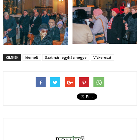
CIMKÉK
kiemelt
Szatmári egyházmegye
Vízkereszt