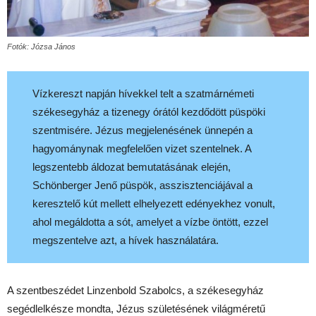
Fotók: Józsa János
Vízkereszt napján hívekkel telt a szatmárnémeti
székesegyház a tizenegy órától kezdődött püspöki
szentmisére. Jézus megjelenésének ünnepén a
hagyománynak megfelelően vizet szentelnek. A
legszentebb áldozat bemutatásának elején,
Schönberger Jenő püspök, asszisztenciájával a
keresztelő kút mellett elhelyezett edényekhez vonult,
ahol megáldotta a sót, amelyet a vízbe öntött, ezzel
megszentelve azt, a hívek használatára.
A szentbeszédet Linzenbold Szabolcs, a székesegyház
segédlelkésze mondta, Jézus születésének világméretű