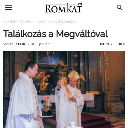
RomKat.ro
Főoldal
Közelről
Szatmári Egyházmegye
Találkozás a Megváltóval
Szerző:
Szerk.
-
2019. január 06.
2097
0