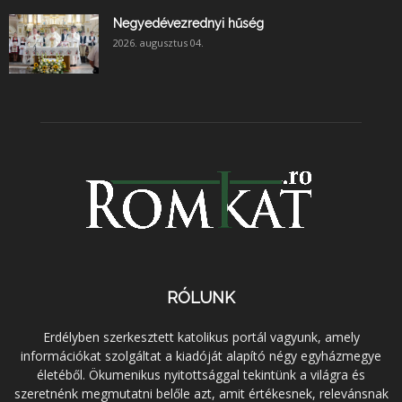
Negyedévezrednyi hűség
2026. augusztus 04.
RÓLUNK
Erdélyben szerkesztett katolikus portál vagyunk, amely
információkat szolgáltat a kiadóját alapító négy egyházmegye
életéből. Ökumenikus nyitottsággal tekintünk a világra és
szeretnénk megmutatni belőle azt, amit értékesnek, relevánsnak