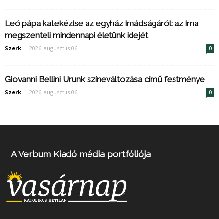
Leó pápa katekézise az egyház imádságáról: az ima
megszenteli mindennapi életünk idejét
Szerk.
-
2026. augusztus 06.
0
Giovanni Bellini Urunk színeváltozása című festménye
Szerk.
-
2026. augusztus 06.
0
A Verbum Kiadó média portfóliója