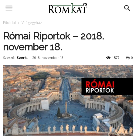
RomKat.ro
Főoldal
Világegyház
Római Riportok – 2018.
november 18.
Szerző:
Szerk.
-
2018. november 18.
1577
0