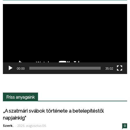
Videólejátszó
00:00
35:02
Friss anyagaink
„A szatmári svábok története a betelepítéstől
napjainkig”
Szerk.
-
2026. augusztus 06.
0