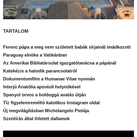
TARTALOM
Ferenc pápa a meg nem született babák sírjainál imádkozott
Paraguay elnöke a Vatikánban
Az Amerikai Bibliatársulat igazgatótanácsa a pápánál
Katekézis a hatodik parancsolatról
Dokumentumfilm a Humanae Vitae nyomán
Interjú Anatólia apostoli helynökével
Spanyol orvos a boldoggá avatás útján
Tíz figyelemreméltó katolikus Instagram oldal
Új megvilágításban Michelangelo Pietája
Szentírás által ihletett dallamok