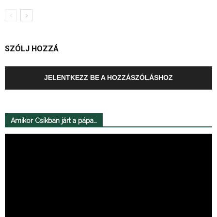
SZÓLJ HOZZÁ
JELENTKEZZ BE A HOZZÁSZÓLÁSHOZ
Amikor Csíkban járt a pápa…
Videólejátszó