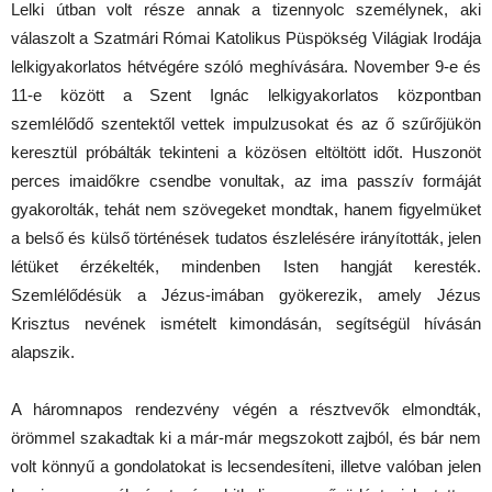
Lelki útban volt része annak a tizennyolc személynek, aki
válaszolt a Szatmári Római Katolikus Püspökség Világiak Irodája
lelkigyakorlatos hétvégére szóló meghívására. November 9-e és
11-e között a Szent Ignác lelkigyakorlatos központban
szemlélődő szentektől vettek impulzusokat és az ő szűrőjükön
keresztül próbálták tekinteni a közösen eltöltött időt. Huszonöt
perces imaidőkre csendbe vonultak, az ima passzív formáját
gyakorolták, tehát nem szövegeket mondtak, hanem figyelmüket
a belső és külső történések tudatos észlelésére irányították, jelen
létüket érzékelték, mindenben Isten hangját keresték.
Szemlélődésük a Jézus-imában gyökerezik, amely Jézus
Krisztus nevének ismételt kimondásán, segítségül hívásán
alapszik.
A háromnapos rendezvény végén a résztvevők elmondták,
örömmel szakadtak ki a már-már megszokott zajból, és bár nem
volt könnyű a gondolatokat is lecsendesíteni, illetve valóban jelen