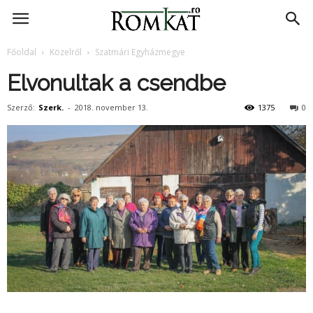
RomKat.ro
Főoldal
Közelről
Szatmári Egyházmegye
Elvonultak a csendbe
Szerző:
Szerk.
-
2018. november 13.
1375
0