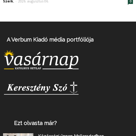
Szerk.
-
2026. augusztus 06.
0
A Verbum Kiadó média portfóliója
Ezt olvasta már?