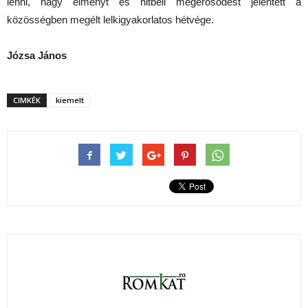
lenni, nagy élményt és hitbeli megerősödést jelentett a
közösségben megélt lelkigyakorlatos hétvége.
Józsa János
CIMKÉK
kiemelt