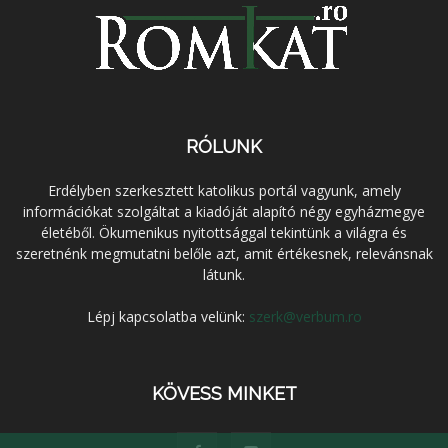
RÓLUNK
Erdélyben szerkesztett katolikus portál vagyunk, amely
információkat szolgáltat a kiadóját alapító négy egyházmegye
életéből. Ökumenikus nyitottsággal tekintünk a világra és
szeretnénk megmutatni belőle azt, amit értékesnek, relevánsnak
látunk.
Lépj kapcsolatba velünk:
szerk@verbum.ro
KÖVESS MINKET