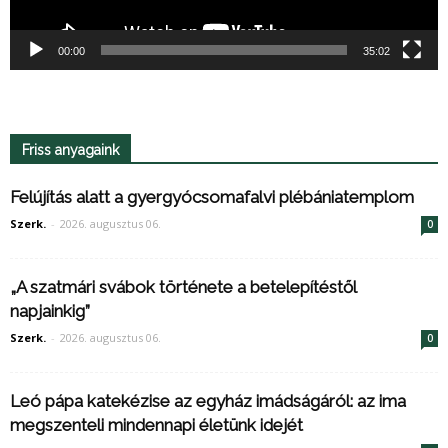
00:00
35:02
Friss anyagaink
Felújítás alatt a gyergyócsomafalvi plébániatemplom
Szerk.
-
2026. augusztus 06.
0
„A szatmári svábok története a betelepítéstől
napjainkig”
Szerk.
-
2026. augusztus 06.
0
Leó pápa katekézise az egyház imádságáról: az ima
megszenteli mindennapi életünk idejét