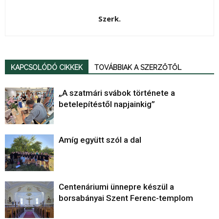
Szerk.
KAPCSOLÓDÓ CIKKEK
TOVÁBBIAK A SZERZŐTŐL
„A szatmári svábok története a
betelepítéstől napjainkig”
Amíg együtt szól a dal
Centenáriumi ünnepre készül a
borsabányai Szent Ferenc-templom