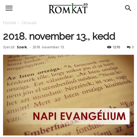
RomKat.ro
Főoldal
Útravaló
2018. november 13., kedd
Szerző:
Szerk.
-
2018. november 13.
1210
0