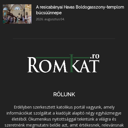
A resicabányai Havas Boldogasszony-templom
búcsúünnepe
2026. augusztus 04.
RÓLUNK
Erdélyben szerkesztett katolikus portál vagyunk, amely
információkat szolgáltat a kiadóját alapító négy egyházmegye
életéből. Ökumenikus nyitottsággal tekintünk a világra és
szeretnénk megmutatni belőle azt, amit értékesnek, relevánsnak