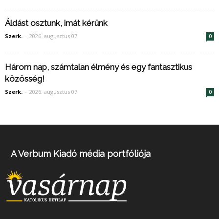
Áldást osztunk, imát kérünk
Szerk.
-
2026. augusztus 07.
0
Három nap, számtalan élmény és egy fantasztikus
közösség!
Szerk.
-
2026. augusztus 07.
0
A Verbum Kiadó média portfóliója