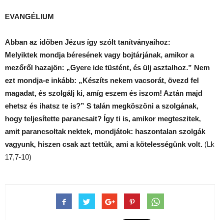
EVANGÉLIUM
Abban az időben Jézus így szólt tanítványaihoz:
Melyiktek mondja béresének vagy bojtárjának, amikor a
mezőről hazajön: „Gyere ide tüstént, és ülj asztalhoz.” Nem
ezt mondja-e inkább: „Készíts nekem vacsorát, övezd fel
magadat, és szolgálj ki, amíg eszem és iszom! Aztán majd
ehetsz és ihatsz te is?” S talán megköszöni a szolgának,
hogy teljesítette parancsait? Így ti is, amikor megteszitek,
amit parancsoltak nektek, mondjátok: haszontalan szolgák
vagyunk, hiszen csak azt tettük, ami a kötelességünk volt.
(Lk
17,7-10)