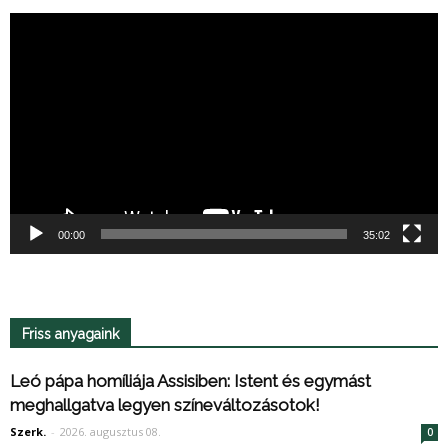
Videólejátszó
00:00
35:02
Friss anyagaink
Leó pápa homíliája Assisiben: Istent és egymást
meghallgatva legyen színeváltozásotok!
Szerk.
-
2026. augusztus 08.
0