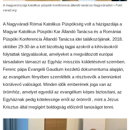
A magyarországi katolikus püspöki konferencia állandó tanácsa Nagyváradon • Fotó:
varad.org
A Nagyváradi Római Katolikus Püspökség volt a házigazdája a
Magyar Katolikus Püspöki Kar Állandó Tanácsa és a Romániai
Püspöki Konferencia Állandó Tanácsa idei találkozójának. 2018.
október 29-30-án a két bizottság tagjai azokról a kihívásokról
folytattak tárgyalásokat, amelyeket a megváltozott európai
társadalom támaszt az Egyház missziós küldetésével szemben.
Ferenc pápa Evangelii Gaudium kezdetű dokumentuma alapján,
az evangélium fényében szemlélték a résztvevők a bennünket
körülvevő valóságot. Minden idők emberének joga van az
örömhöz, amelyet egyedül az evangélium képes biztosítani, az
Egyháznak pedig kötelessége erről az örömről , mint a Jézus
Krisztus által megígért boldogság előízéről tanúságot tenni.