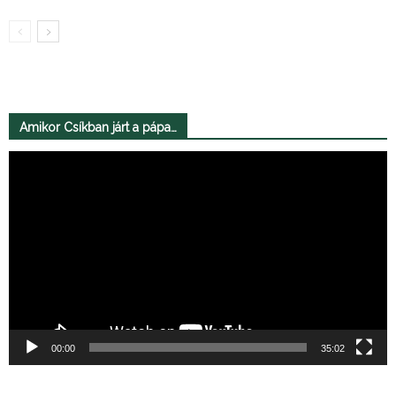
Amikor Csíkban járt a pápa…
Videólejátszó
00:00
35:02