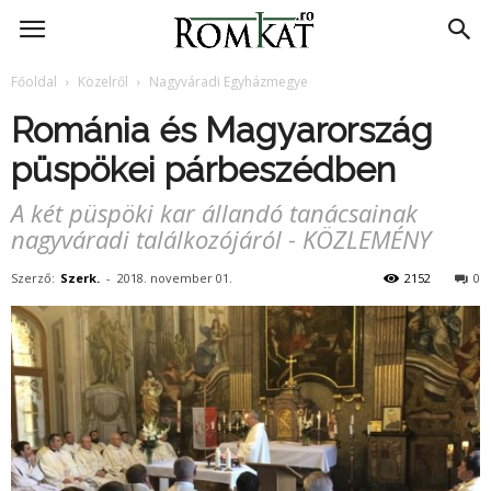
RomKat.ro
Főoldal
Közelről
Nagyváradi Egyházmegye
Románia és Magyarország
püspökei párbeszédben
A két püspöki kar állandó tanácsainak
nagyváradi találkozójáról - KÖZLEMÉNY
Szerző:
Szerk.
-
2018. november 01.
2152
0