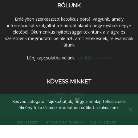
RÓLUNK
Erdélyben szerkesztett katolikus portál vagyunk, amely
információkat szolgáltat a kiadóját alapító négy egyházmegye
életéből. Ökumenikus nyitottsággal tekintünk a világra és
szeretnénk megmutatni belőle azt, amit értékesnek, relevánsnak
látunk.
Lépj kapcsolatba velünk:
szerk@verbum.ro
KÖVESS MINKET
Kedves Látogató! Tájékoztatjuk, hogy a honlap felhasználói
élmény fokozásának érdekében sütiket alkalmazunk.
Elfogadom
Impresszum
Felhasználási feltételek
Jogi nyilatkozat
Adatvédelem
Médiaajánlat
Kapcsolat