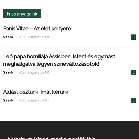
Friss anyagaink
Panis Vitae – Az élet kenyere
Szerk.
-
2026. augusztus 08.
0
Leó pápa homíliája Assisiben: Istent és egymást
meghallgatva legyen színeváltozásotok!
Szerk.
-
2026. augusztus 08.
0
Áldást osztunk, imát kérünk
Szerk.
-
2026. augusztus 07.
0