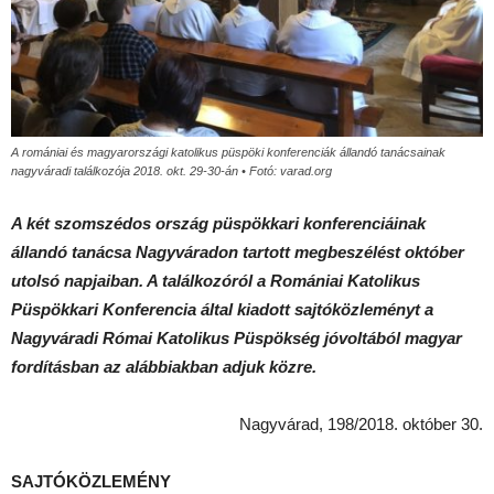
A romániai és magyarországi katolikus püspöki konferenciák állandó tanácsainak
nagyváradi találkozója 2018. okt. 29-30-án • Fotó: varad.org
A két szomszédos ország püspökkari konferenciáinak
állandó tanácsa Nagyváradon tartott megbeszélést október
utolsó napjaiban. A találkozóról a Romániai Katolikus
Püspökkari Konferencia által kiadott sajtóközleményt a
Nagyváradi Római Katolikus Püspökség jóvoltából magyar
fordításban az alábbiakban adjuk közre.
Nagyvárad, 198/2018. október 30.
SAJTÓKÖZLEMÉNY