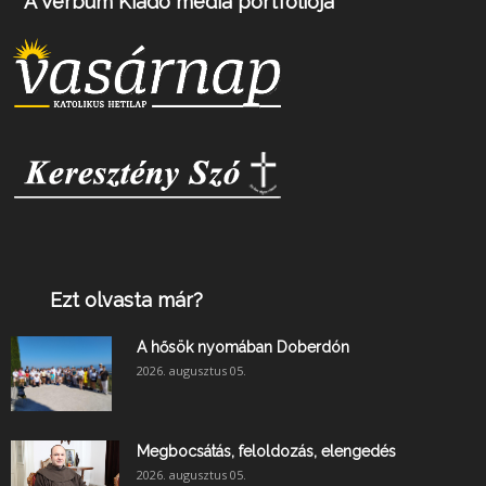
A Verbum Kiadó média portfóliója
Ezt olvasta már?
A hősök nyomában Doberdón
2026. augusztus 05.
Megbocsátás, feloldozás, elengedés
2026. augusztus 05.