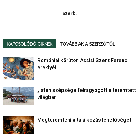
Szerk.
KAPCSOLÓDÓ CIKKEK
TOVÁBBIAK A SZERZŐTŐL
Romániai körúton Assisi Szent Ferenc
ereklyéi
„Isten szépsége felragyogott a teremtett
világban”
Megteremteni a találkozás lehetőségét