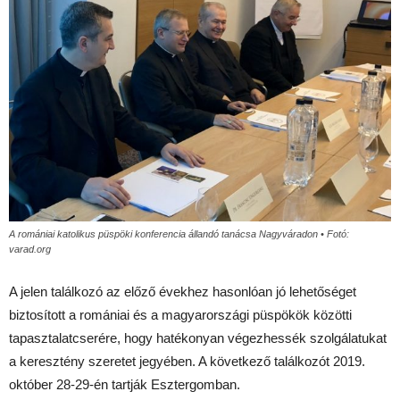
A romániai katolikus püspöki konferencia állandó tanácsa Nagyváradon • Fotó:
varad.org
A jelen találkozó az előző évekhez hasonlóan jó lehetőséget
biztosított a romániai és a magyarországi püspökök közötti
tapasztalatcserére, hogy hatékonyan végezhessék szolgálatukat
a keresztény szeretet jegyében. A következő találkozót 2019.
október 28-29-én tartják Esztergomban.