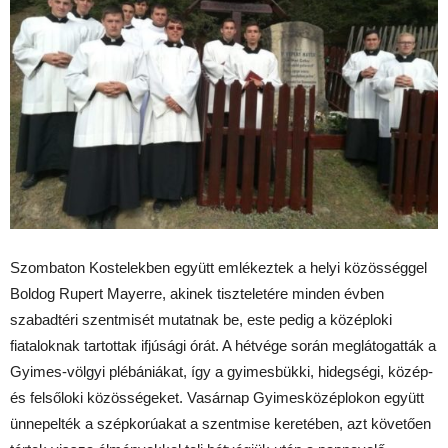
Szombaton Kostelekben együtt emlékeztek a helyi közösséggel
Boldog Rupert Mayerre, akinek tiszteletére minden évben
szabadtéri szentmisét mutatnak be, este pedig a középloki
fiataloknak tartottak ifjúsági órát. A hétvége során meglátogatták a
Gyimes-völgyi plébániákat, így a gyimesbükki, hidegségi, közép-
és felsőloki közösségeket. Vasárnap Gyimesközéplokon együtt
ünnepelték a szépkorúakat a szentmise keretében, azt követően