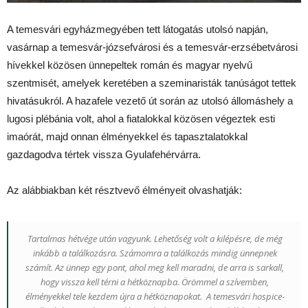
A temesvári egyházmegyében tett látogatás utolsó napján,
vasárnap a temesvár-józsefvárosi és a temesvár-erzsébetvárosi
hívekkel közösen ünnepeltek román és magyar nyelvű
szentmisét, amelyek keretében a szeminaristák tanúságot tettek
hivatásukról. A hazafele vezető út során az utolsó állomáshely a
lugosi plébánia volt, ahol a fiatalokkal közösen végeztek esti
imaórát, majd onnan élményekkel és tapasztalatokkal
gazdagodva tértek vissza Gyulafehérvárra.
Az alábbiakban két résztvevő élményeit olvashatják:
Tartalmas hétvége után vagyunk. Lehetőség volt a kilépésre, de még
inkább a találkozásra. Számomra a találkozás mindig ünnepnek
számít. Az ünnep egy pont, ahol meg kell maradni, de arra is sarkall,
hogy vissza kell térni a hétköznapba. Örömmel a szívemben,
élményekkel tele kezdem újra a hétköznapokat. A temesvári hospice-