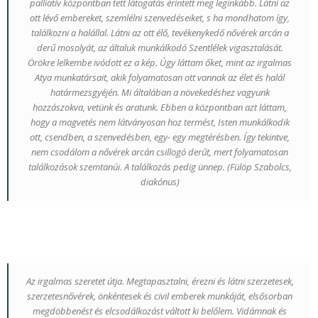
palliatív központban tett látogatás érintett meg leginkább. Látni az
ott lévő embereket, szemlélni szenvedéseiket, s ha mondhatom így,
találkozni a halállal. Látni az ott élő, tevékenykedő nővérek arcán a
derű mosolyát, az általuk munkálkodó Szentlélek vigasztalását.
Örökre lelkembe ivódott ez a kép. Úgy láttam őket, mint az irgalmas
Atya munkatársait, akik folyamatosan ott vannak az élet és halál
határmezsgyéjén. Mi általában a növekedéshez vagyunk
hozzászokva, vetünk és aratunk. Ebben a központban azt láttam,
hogy a magvetés nem látványosan hoz termést, Isten munkálkodik
ott, csendben, a szenvedésben, egy- egy megtérésben. Így tekintve,
nem csodálom a nővérek arcán csillogó derűt, mert folyamatosan
találkozások szemtanúi. A találkozás pedig ünnep. (
Fülöp Szabolcs,
diakónus)
Az irgalmas szeretet útja. Megtapasztalni, érezni és látni szerzetesek,
szerzetesnővérek, önkéntesek és civil emberek munkáját, elsősorban
megdöbbenést és elcsodálkozást váltott ki belőlem. Vidámnak és