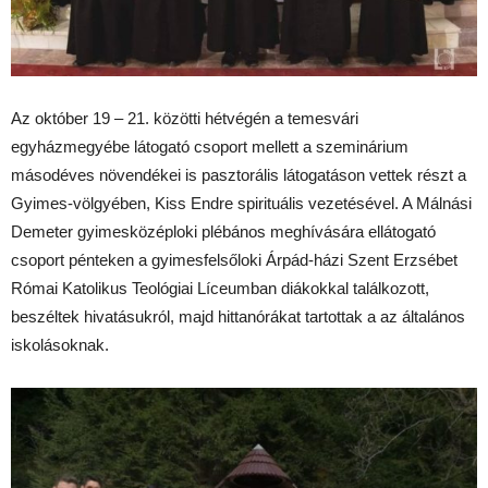
Az október 19 – 21. közötti hétvégén a temesvári
egyházmegyébe látogató csoport mellett a szeminárium
másodéves növendékei is pasztorális látogatáson vettek részt a
Gyimes-völgyében, Kiss Endre spirituális vezetésével. A Málnási
Demeter gyimesközéploki plébános meghívására ellátogató
csoport pénteken a gyimesfelsőloki Árpád-házi Szent Erzsébet
Római Katolikus Teológiai Líceumban diákokkal találkozott,
beszéltek hivatásukról, majd hittanórákat tartottak a az általános
iskolásoknak.