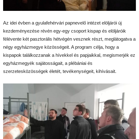
Az idei évben a gyulafehérvári papnevelő intézet elöljárói új
kezdeményezése révén egy-egy csoport kispap és elöljáróik
félévente két pasztorális hétvégén vesznek részt, meglátogatva a
négy egyházmegye közösségeit. A program célja, hogy a
kispapok találkozzanak a hívekkel és papjaikkal, megismerjék ez
egyházmegyék sajátosságait, a plébániai és
szerzetesközösségek életét, tevékenységeit, kihívásait.