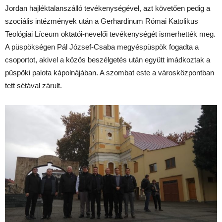
Jordan hajléktalanszálló tevékenységével, azt követően pedig a
szociális intézmények után a Gerhardinum Római Katolikus
Teológiai Líceum oktatói-nevelői tevékenységét ismerhették meg.
A püspökségen Pál József-Csaba megyéspüspök fogadta a
csoportot, akivel a közös beszélgetés után együtt imádkoztak a
püspöki palota kápolnájában. A szombat este a városközpontban
tett sétával zárult.