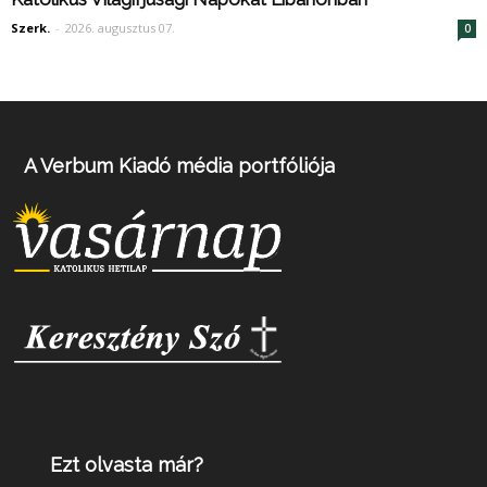
Szerk.
-
2026. augusztus 07.
0
A Verbum Kiadó média portfóliója
Ezt olvasta már?