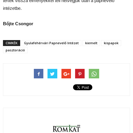
tértek vissza élményekkel teli hétvégjük után a papnevelő
intézetbe.
Bőjte Csongor
CIMKÉK
Gyulafehérvári Papnevelő Intézet
kiemelt
kispapok
pasztoráció