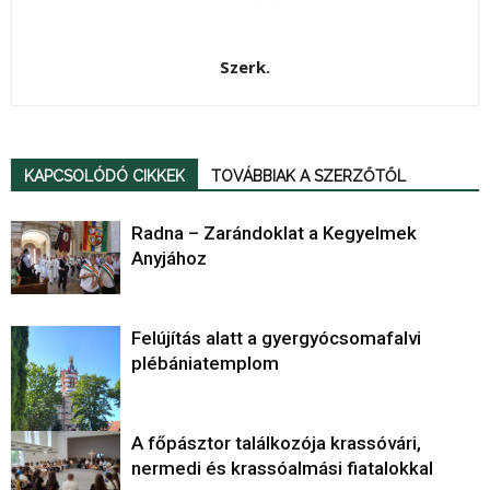
Szerk.
KAPCSOLÓDÓ CIKKEK
TOVÁBBIAK A SZERZŐTŐL
Radna – Zarándoklat a Kegyelmek
Anyjához
Felújítás alatt a gyergyócsomafalvi
plébániatemplom
A főpásztor találkozója krassóvári,
nermedi és krassóalmási fiatalokkal