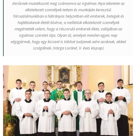
derűsnek mutatkozott meg számomra az irgalmas Atya tekintete az
elkötelezett személyek tettein és munkáján keresztül.
Társadalmunkban a hátrányos helyzetben elő emberek, betegek és
hajléktalanok életét kísérve, a mellettük elkötelezett személyek
megértették velem, hogy a rászoruló emberek élete, valójában az
irgalmas szeretet útja. Olyan út, amelyet minden egyes nap
végigjárnak, hogy egy kicsivel is többet tudjanak adni azoknak, akiket
szolgálnak. (
Varga Loránd, V. éves kispap)