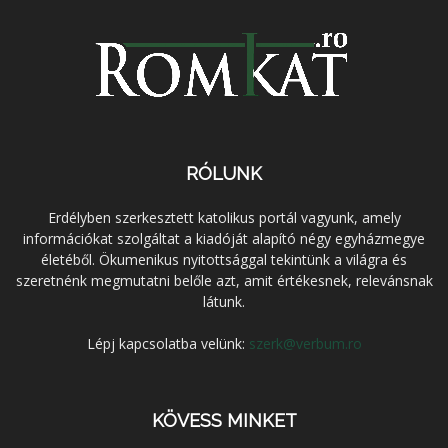
RÓLUNK
Erdélyben szerkesztett katolikus portál vagyunk, amely
információkat szolgáltat a kiadóját alapító négy egyházmegye
életéből. Ökumenikus nyitottsággal tekintünk a világra és
szeretnénk megmutatni belőle azt, amit értékesnek, relevánsnak
látunk.
Lépj kapcsolatba velünk:
szerk@verbum.ro
KÖVESS MINKET