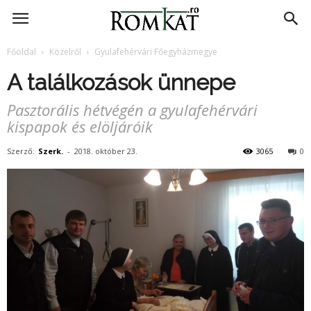
RomKat.ro
Főoldal
Közelről
Gyulafehérvári Főegyházmegye
A találkozások ünnepe
Pasztorális hétvégén a gyulafehérvári
kispapok és elöljáróik
Szerző:
Szerk.
-
2018. október 23.
3065
0