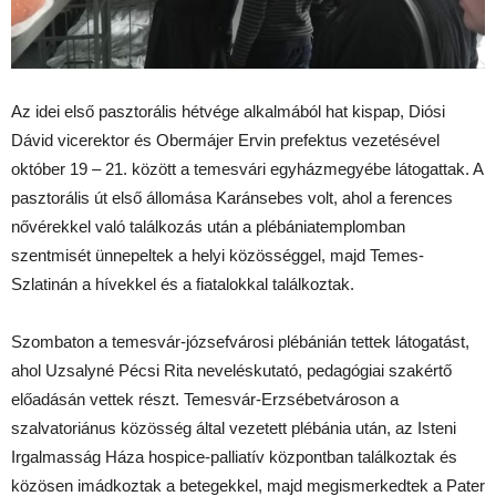
Az idei első pasztorális hétvége alkalmából hat kispap, Diósi
Dávid vicerektor és Obermájer Ervin prefektus vezetésével
október 19 – 21. között a temesvári egyházmegyébe látogattak. A
pasztorális út első állomása Karánsebes volt, ahol a ferences
nővérekkel való találkozás után a plébániatemplomban
szentmisét ünnepeltek a helyi közösséggel, majd Temes-
Szlatinán a hívekkel és a fiatalokkal találkoztak.
Szombaton a temesvár-józsefvárosi plébánián tettek látogatást,
ahol Uzsalyné Pécsi Rita neveléskutató, pedagógiai szakértő
előadásán vettek részt. Temesvár-Erzsébetvároson a
szalvatoriánus közösség által vezetett plébánia után, az Isteni
Irgalmasság Háza hospice-palliatív központban találkoztak és
közösen imádkoztak a betegekkel, majd megismerkedtek a Pater