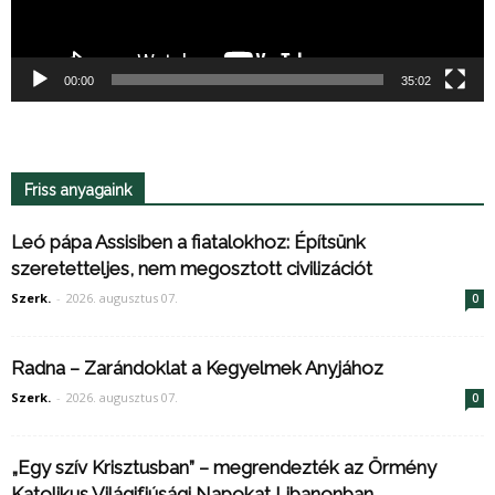
00:00
35:02
Friss anyagaink
Leó pápa Assisiben a fiatalokhoz: Építsünk
szeretetteljes, nem megosztott civilizációt
Szerk.
-
2026. augusztus 07.
0
Radna – Zarándoklat a Kegyelmek Anyjához
Szerk.
-
2026. augusztus 07.
0
„Egy szív Krisztusban” – megrendezték az Örmény
Katolikus Világifjúsági Napokat Libanonban