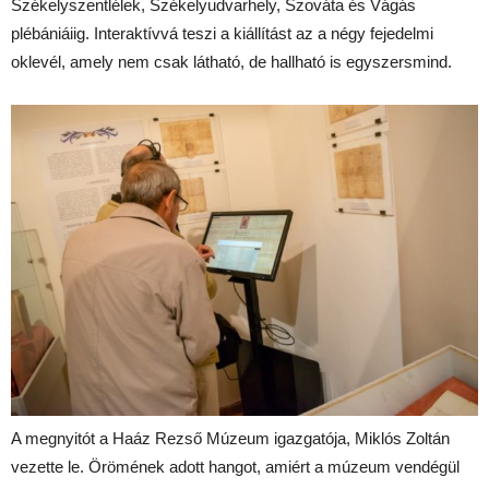
Székelyszentlélek, Székelyudvarhely, Szováta és Vágás
plébániáiig. Interaktívvá teszi a kiállítást az a négy fejedelmi
oklevél, amely nem csak látható, de hallható is egyszersmind.
A megnyitót a Haáz Rezső Múzeum igazgatója, Miklós Zoltán
vezette le. Örömének adott hangot, amiért a múzeum vendégül