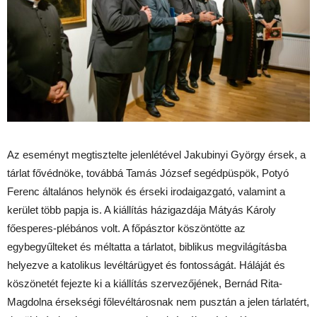
Az eseményt megtisztelte jelenlétével Jakubinyi György érsek, a
tárlat fővédnöke, továbbá Tamás József segédpüspök, Potyó
Ferenc általános helynök és érseki irodaigazgató, valamint a
kerület több papja is. A kiállítás házigazdája Mátyás Károly
főesperes-plébános volt. A főpásztor köszöntötte az
egybegyűlteket és méltatta a tárlatot, biblikus megvilágításba
helyezve a katolikus levéltárügyet és fontosságát. Háláját és
köszönetét fejezte ki a kiállítás szervezőjének, Bernád Rita-
Magdolna érsekségi főlevéltárosnak nem pusztán a jelen tárlatért,