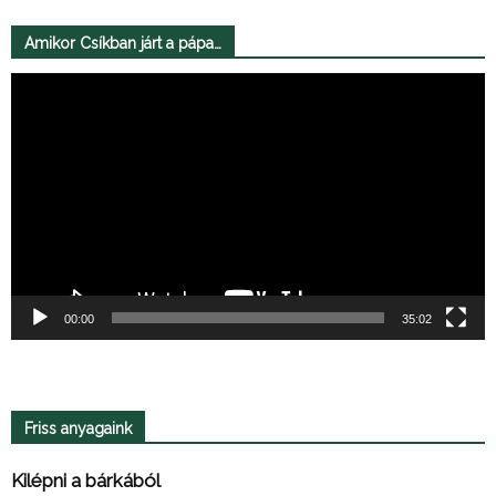
Amikor Csíkban járt a pápa…
Videólejátszó
00:00
35:02
Friss anyagaink
Kilépni a bárkából