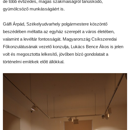
de több évtizedes, magas szakmaiságról tanúskodó,
gyümölcsöző munkásságáért is.
Gálfi Árpád, Székelyudvarhely polgármestere köszöntő
beszédében méltatta az egyház szerepét a város életében,
valamint a levéltár fontosságát. Magyarország Csíkszeredai
Főkonzulátusának vezető konzulja, Lukács Bence Ákos is jelen
volt és megosztotta lelkesítő, jövőben bízó gondolatait a
történelmi emlékek előtt állókkal.