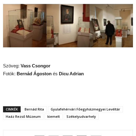
Szöveg:
Vass Csongor
Fotók:
Bernád Ágoston
és
Dicu Adrian
CIMKÉK
Bernád Rita
Gyulafehérvári Főegyházmegyei Levéltár
Haáz Rezső Múzeum
kiemelt
Székelyudvarhely