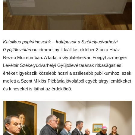
Katolikus papírkincseink
–
Irattípusok a Székelyudvarhelyi
Gyűjtőlevéltárban
címmel nyílt kiállítás október 2-án a Haáz
Rezső Múzeumban. A tárlat a Gyulafehérvári Főegyházmegyei
Levéltár Székelyudvarhelyi Gyűjtőlevéltárának ritkaságait és
értékeit igyekszik közelebb hozni a szélesebb publikumhoz, ezek
mellett a Szent Miklós Plébánia jóvoltából egyéb tárgyi emlékeket
és kincseket is láthat az érdeklődő.