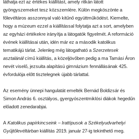
láthatja ezt az értékes kiállítást, amely ritkán látott
gyöngyszemeket tesz közszemlére. Külön megköszönte a
főlevéltáros asszonnyal való kitűnő együttműködést. Kiemelte,
hogy a múzeum ezzel a kiállítással folytatja azt a sort, amelyben
az egyházi értékekre irányítja a látogatók figyelmét. A reformáció
évének kiállításai után, idén már ez a második katolikus
tematikájú tárlat. Jelenleg még látogatható a
Szerzetesek
asztalánál
című kiállítás, a közeljövőben pedig a ma Tamási Áron
nevét viselő, jezsuita alapítású gimnázium fennállásának 425.
évfordulója előtt tisztelegnek újabb tárlattal.
Az esemény ünnepi hangulatát emelték Bernád Boldizsár és
Simon András 6. osztályos, gyergyószentmiklósi diákok hegedűn
előadott zenedarabjai.
A
Katolikus papírkincseink
–
Irattípusok a Székelyudvarhelyi
Gyűjtőlevéltárban
kiállítás 2019. január 27-ig tekinthető meg.