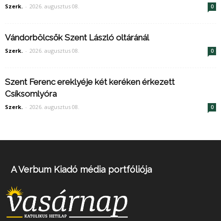
Szerk.
-
2026. augusztus 08.
0
Vándorbölcsők Szent László oltáránál
Szerk.
-
2026. augusztus 08.
0
Szent Ferenc ereklyéje két keréken érkezett
Csíksomlyóra
Szerk.
-
2026. augusztus 08.
0
A Verbum Kiadó média portfóliója