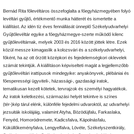
Bernád Rita főlevéltáros összefoglalta a főegyházmegyében folyó
levéltári gyűjtő, értékmentő munka hátterét és ismertette a
kiállítást. Az idén tíz éves fennállását ünneplő Székelyudvarhelyi
Gyűjtőlevéltár egyike a főegyházmegye-szerte működő kilenc
gyűjtőlevéltárnak, melyek 2003 és 2016 között jöttek létre. Ezek
közül messze kimagaslik a kolozsvári és a székelyudvarhelyi,
főként, ha az ott őrzött középkori és fejedelemségkori oklevelek
számát tekintjük. A kiállításon képviselteti magát a legjellemzőbb
gyűjtőlevéltári irattípusok mindegyike: anyakönyvek, plébániai és
főesperességi ügyviteli-, házassági-, gazdasági iratok,
tematikusan kezelt kötetek, tervrajzok és személyi hagyatékok.
Az iratok keletkezési, származási helyét tekintve is színes
(tér-)kép tárul elénk, különféle fejedelmi udvaroktól, az udvarhelyi
jezsuiták iskolájáig, valamint Atyha, Bözödújfalu, Farkaslaka,
Fenyéd, Homoródremete, Kadicsfalva, Kápolnásfalu,
Küküllőkeményfalva, Lengyelfalva, Lövéte, Székelyszentkirály,