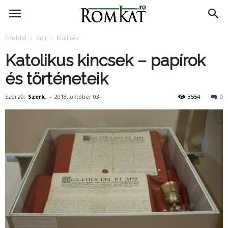
RomKat.ro
Főoldal
Kult
Kiállítás
Katolikus kincsek – papírok
és történeteik
Szerző:
Szerk.
-
2018. október 03.
3554
0