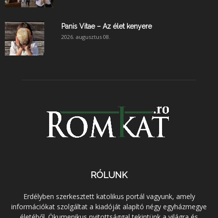
Panis Vitae – Az élet kenyere
2026. augusztus 08.
RÓLUNK
Erdélyben szerkesztett katolikus portál vagyunk, amely
információkat szolgáltat a kiadóját alapító négy egyházmegye
életéből. Ökumenikus nyitottsággal tekintünk a világra és