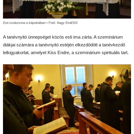
Esti zsolozsma a kápolnában • Fotó: Nagy Emil/SIS
A tanévnyitó ünnepséget közös esti ima zárta. A szeminárium
diákjai számára a tanévnyitó estéjén elkezdődött a tanévkezdő
lelkigyakorlat, amelyet Kiss Endre, a szeminárium spirituális tart.