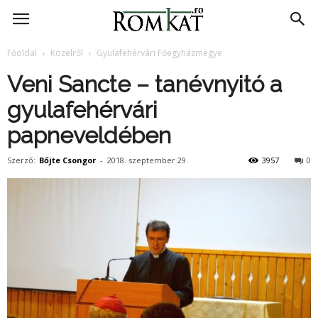
RomKat.ro
Főoldal
Közelről
Gyulafehérvári Főegyházmegye
Veni Sancte – tanévnyitó a
gyulafehérvári
papneveldében
Szerző:
Bőjte Csongor
-
2018. szeptember 29.
3957
0