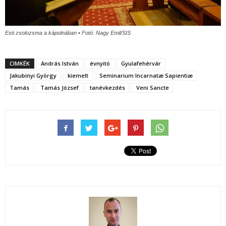
Esti zsolozsma a kápolnában • Fotó: Nagy Emil/SIS
CIMKÉK
András István
évnyitó
Gyulafehérvár
Jakubinyi György
kiemelt
Seminarium Incarnatæ Sapientiæ
Tamás
Tamás József
tanévkezdés
Veni Sancte