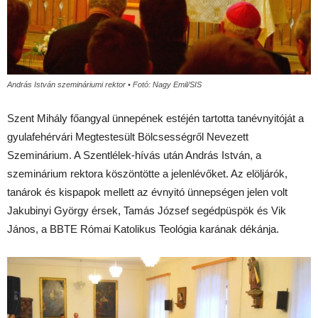
András István szemináriumi rektor • Fotó: Nagy Emil/SIS
Szent Mihály főangyal ünnepének estéjén tartotta tanévnyitóját a
gyulafehérvári Megtestesült Bölcsességről Nevezett
Szeminárium. A Szentlélek-hívás után András István, a
szeminárium rektora köszöntötte a jelenlévőket. Az elöljárók,
tanárok és kispapok mellett az évnyitó ünnepségen jelen volt
Jakubinyi György érsek, Tamás József segédpüspök és Vik
János, a BBTE Római Katolikus Teológia karának dékánja.