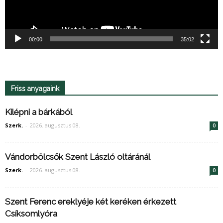
00:00
35:02
Friss anyagaink
Kilépni a bárkából
Szerk.
-
2026. augusztus 08.
0
Vándorbölcsők Szent László oltáránál
Szerk.
-
2026. augusztus 08.
0
Szent Ferenc ereklyéje két keréken érkezett
Csíksomlyóra