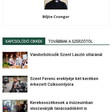
Bőjte Csongor
KAPCSOLÓDÓ CIKKEK
TOVÁBBIAK A SZERZŐTŐL
Vándorbölcsők Szent László oltáránál
Szent Ferenc ereklyéje két keréken
érkezett Csíksomlyóra
Kerekesszékesek a múzeumban:
visszavárják tanácsadóként is