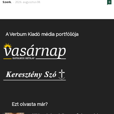
Szerk.
-
2026. augusztus 08.
0
A Verbum Kiadó média portfóliója
Ezt olvasta már?