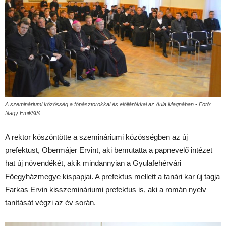
A szemináriumi közösség a főpásztorokkal és előljárókkal az Aula Magnában • Fotó:
Nagy Emil/SIS
A rektor köszöntötte a szemináriumi közösségben az új
prefektust, Obermájer Ervint, aki bemutatta a papnevelő intézet
hat új növendékét, akik mindannyian a Gyulafehérvári
Főegyházmegye kispapjai. A prefektus mellett a tanári kar új tagja
Farkas Ervin kisszemináriumi prefektus is, aki a román nyelv
tanítását végzi az év során.