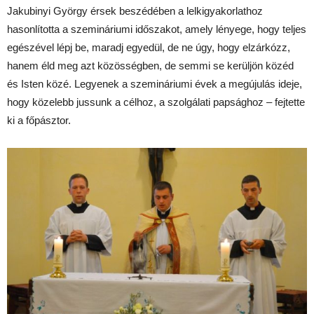
Jakubinyi György érsek beszédében a lelkigyakorlathoz
hasonlította a szemináriumi időszakot, amely lényege, hogy teljes
egészével lépj be, maradj egyedül, de ne úgy, hogy elzárkózz,
hanem éld meg azt közösségben, de semmi se kerüljön közéd
és Isten közé. Legyenek a szemináriumi évek a megújulás ideje,
hogy közelebb jussunk a célhoz, a szolgálati papsághoz – fejtette
ki a főpásztor.