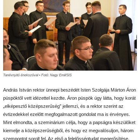
Tanévnyitó énekszóval • Fotó: Nagy Emil/SIS
András István rektor ünnepi beszédét Isten Szolgája Márton Áron
püspöktől vett idézettel kezdte. Áron püspök úgy látta, hogy korát
„elképesztő középszerűség” jellemzi, és a rektor szerint az
évtizedekkel ezelőtt megfogalmazott gondolat ma is érvényes.
Mint elmondta, a szeminárium célja, hogy a papságra készülőket
kiemelje a középszerűségből, és hogy ez megvalósuljon, három
szempontot sorolt fel. Az első a felelősségtudat megerősítése,