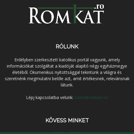
RÓLUNK
Erdélyben szerkesztett katolikus portál vagyunk, amely
információkat szolgáltat a kiadóját alapító négy egyházmegye
életéből. Ökumenikus nyitottsággal tekintünk a világra és
szeretnénk megmutatni belőle azt, amit értékesnek, relevánsnak
látunk.
Lépj kapcsolatba velünk:
szerk@verbum.ro
KÖVESS MINKET