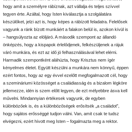
hogy amit a személyre rábíznak, azt vállalja és teljes szívvel
tegyen érte. Azáltal, hogy Isten kiválasztja a szolgálatára
készülőket, jelzi azt is, hogy képes a rábízott feladatra. Felelősek
vagyunk a ránk bízott munkáért a falakon belül is, azokon kívül is
– hangsúlyozta az elöljáró. A második szempont az állandó
önképzés, hogy a kispapok érlelődjenek, felkészüljenek a rájuk
váró munkára, és ezt az idő jó felhasználásával lehet elérni.
Harmadik szempontként aláhúzta, hogy Krisztus nem ígér
kényelmes életet. Együtt készülni a munkára nem könnyű, éppen
ezért fontos, hogy az egy évvel ezelőtt megfogalmazott cél, hogy
a szemináriumi közösséget a családiasság és a bizalom légköre
jellemezze, idén is szem előtt legyen, de ezt mélyebbre ásva kell
művelni. Mindannyian értékesek vagyunk, de egyben
különbözőek is, és a különbözőségek erősítsék „a családot”,
hogy sajátos erősséggé tudjon válni. Van, amit csak te tudsz
elvégezni, ezért hívott meg Isten – fogalmazta meg a rektor.