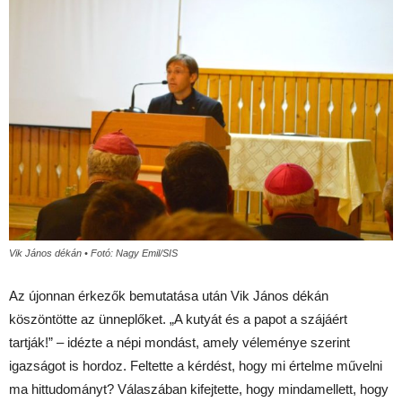
Vik János dékán • Fotó: Nagy Emil/SIS
Az újonnan érkezők bemutatása után Vik János dékán
köszöntötte az ünneplőket. „A kutyát és a papot a szájáért
tartják!” – idézte a népi mondást, amely véleménye szerint
igazságot is hordoz. Feltette a kérdést, hogy mi értelme művelni
ma hittudományt? Válaszában kifejtette, hogy mindamellett, hogy