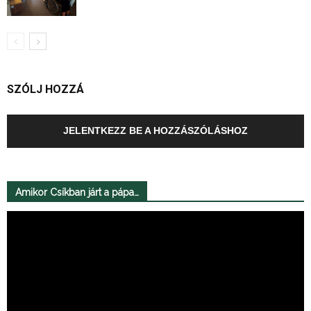
SZÓLJ HOZZÁ
JELENTKEZZ BE A HOZZÁSZÓLÁSHOZ
Amikor Csíkban járt a pápa…
Videólejátszó