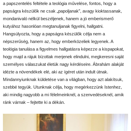
a papszentelés feltétele a teológia művelése, fontos, hogy a
papságra készülők ne csak „papoljanak”, avagy kioktassanak,
mondanivaló nélkül beszéljenek, hanem a jó emberismerő
kutyához hasonlóan megtanuljanak figyelni, hallgatni.
Hangsúlyozta, hogy a papságra készülők célja nem a
népszerűség, hanem az, hogy emberközeliek legyenek. A
teológia tanulása a figyelmes hallgatásra képezze a kispapokat,
hogy majd a rájuk bízottak merjenek elindulni, megkeresni saját
személyes válaszukat életük nagy kérdéseire. Ábrahám alakját
idézte a növendékek elé, aki az ígéret után indult útnak.
Mindannyiunknak küldetése van a világban, hogy azt alakítsuk,
szebbé tegyük. Utunknak célja, hogy megérkezzünk Istenhez,
aki mindig nagyobb a mi félelmeinknél, a szenvedéseknél, amik
ránk várnak – fejtette ki a dékán.