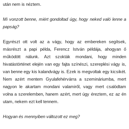
után nem is néztem.
Mi vonzott benne, miért gondoltad úgy, hogy neked való lenne a
papság?
Egyrészt ott volt az a vágy, hogy az embereken segítsek,
másrészt a papi példa, Ferencz István példája, ahogyan ő
működött nálunk. Azt szokták mondani, hogy minden
hivatástörténet elején van egy fajta színészi, szereplési vágy is,
van benne egy kis kalandvágy is. Ezek is megvoltak egy kicsikét.
Nem azért mentem Gyulafehérvárra a szemináriumba, mert
nagyon le akartam mondani valamiről, vagy mert csalódtam
volna a szerelemben, hanem azért, mert úgy éreztem, ez az én
utam, nekem ezt kell tennem.
Hogyan és mennyiben változott ez meg?