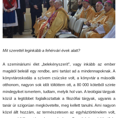
Mit szerettél leginkább a fehérvári évek alatt?
A szemináriumi élet „belekényszerít”, vagy inkább az ember
magától beleáll egy rendbe, ami tartást ad a mindennapoknak. A
könyvtároskodás a szívem csücske volt, a könyvtár a második
otthonom, nagyon sok időt töltöttem ott, a 80 000 kötetből szinte
mindegyiket ismertem, tudtam, melyik hol van. A teológiai tárgyak
közül a legtöbbet foglalkoztattak a filozófiai tárgyak, ugyanis a
tanár úr szigorúan megkövetelte, meg kellett tanulni. Ami nagyon
közel állt hozzám, az természetesen az egyháztörténelem volt,