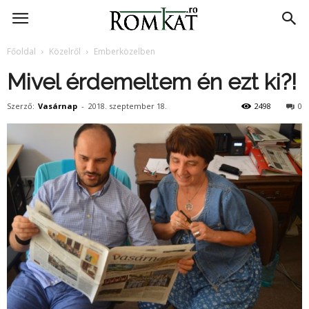
RomKat.ro
Főoldal
Közelről
Emberközelben
Mivel érdemeltem én ezt ki?!
Szerző:
Vasárnap
-
2018. szeptember 18.
2498
0