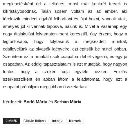
meglepetésként ért a felkérés, most már konkrét tervek is
kikristályosodnak. Talán sosem voltam az az ember, aki
törekszik mindent egyből felborítani és újat hozni, vannak utak,
amelyek jól ki vannak taposva, nálunk is. Mivel a Vasárnap egy
nagy átalakulási folyamaton ment keresztül, úgy érzem, hogy a
legfontosabb, hogy folytassuk a megkezdett munkát,
odafigyeljünk az olvasók igényeire, ezt építsük be minél jobban.
Szerintem ezt a munkát csak csapatban lehet végezni, és egy jó
csapatban. Az eddigi tapasztalataim is azt mutatják, hogy nagyon
fontos, hogy a szekér rúdja egyfelé nézzen. Felelős
szerkesztőként én abban látom a feladatomat, hogy ezt a
csapatot próbáljam még jobban összetartani.
Kérdezett:
Bodó Márta
és
Serbán Mária
CIMKÉK
Fábián Róbert
interjú
kiemelt