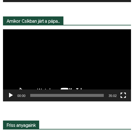
Amikor Csíkban járt a pápa…
Videólejátszó
00:00
35:02
Friss anyagaink