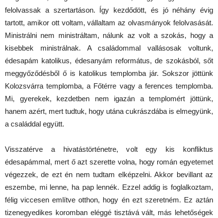
felolvassak a szertartáson. Így kezdődött, és jó néhány évig
tartott, amikor ott voltam, vállaltam az olvasmányok felolvasását.
Ministrálni nem ministráltam, nálunk az volt a szokás, hogy a
kisebbek ministrálnak. A családommal vallásosak voltunk,
édesapám katolikus, édesanyám református, de szokásból, sőt
meggyőződésből ő is katolikus templomba jár. Sokszor jöttünk
Kolozsvárra templomba, a Főtérre vagy a ferences templomba.
Mi, gyerekek, kezdetben nem igazán a templomért jöttünk,
hanem azért, mert tudtuk, hogy utána cukrászdába is elmegyünk,
a családdal együtt.
Visszatérve a hivatástörténetre, volt egy kis konfliktus
édesapámmal, mert ő azt szerette volna, hogy román egyetemet
végezzek, de ezt én nem tudtam elképzelni. Akkor bevillant az
eszembe, mi lenne, ha pap lennék. Ezzel addig is foglalkoztam,
félig viccesen említve otthon, hogy én ezt szeretném. Ez aztán
tizenegyedikes koromban eléggé tisztává vált, más lehetőségek