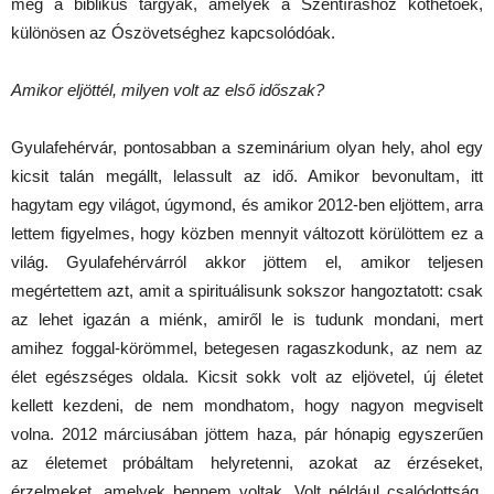
meg a biblikus tárgyak, amelyek a Szentíráshoz köthetőek,
különösen az Ószövetséghez kapcsolódóak.
Amikor eljöttél, milyen volt az első időszak?
Gyulafehérvár, pontosabban a szeminárium olyan hely, ahol egy
kicsit talán megállt, lelassult az idő. Amikor bevonultam, itt
hagytam egy világot, úgymond, és amikor 2012-ben eljöttem, arra
lettem figyelmes, hogy közben mennyit változott körülöttem ez a
világ. Gyulafehérvárról akkor jöttem el, amikor teljesen
megértettem azt, amit a spirituálisunk sokszor hangoztatott: csak
az lehet igazán a miénk, amiről le is tudunk mondani, mert
amihez foggal-körömmel, betegesen ragaszkodunk, az nem az
élet egészséges oldala. Kicsit sokk volt az eljövetel, új életet
kellett kezdeni, de nem mondhatom, hogy nagyon megviselt
volna. 2012 márciusában jöttem haza, pár hónapig egyszerűen
az életemet próbáltam helyretenni, azokat az érzéseket,
érzelmeket, amelyek bennem voltak. Volt például csalódottság,