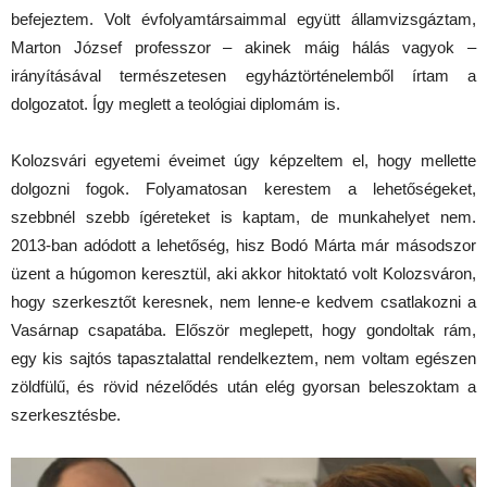
befejeztem. Volt évfolyamtársaimmal együtt államvizsgáztam,
Marton József professzor – akinek máig hálás vagyok –
irányításával természetesen egyháztörténelemből írtam a
dolgozatot. Így meglett a teológiai diplomám is.
Kolozsvári egyetemi éveimet úgy képzeltem el, hogy mellette
dolgozni fogok. Folyamatosan kerestem a lehetőségeket,
szebbnél szebb ígéreteket is kaptam, de munkahelyet nem.
2013-ban adódott a lehetőség, hisz Bodó Márta már másodszor
üzent a húgomon keresztül, aki akkor hitoktató volt Kolozsváron,
hogy szerkesztőt keresnek, nem lenne-e kedvem csatlakozni a
Vasárnap csapatába. Először meglepett, hogy gondoltak rám,
egy kis sajtós tapasztalattal rendelkeztem, nem voltam egészen
zöldfülű, és rövid nézelődés után elég gyorsan beleszoktam a
szerkesztésbe.