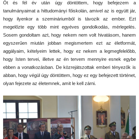
Öt és fél év után úgy döntöttem, hogy befejezem a
tanulmányaimat a hittudományi főiskolán, amivel az is együtt jár,
hogy ilyenkor a szemináriumból is távozik az ember. Ezt
megelőzte egy több mint egyéves gondolkodás, mérlegelés.
Sosem gondoltam azt, hogy nekem nem volt hivatásom, hanem
egyszerűen miután jobban megismertem ezt az életformát,
aggályaim, kételyeim lettek, hogy ez nekem a legmegfelelőbb,
hogy Isten tervei, illetve az én tervem mennyire esnek egybe
ebben a vonatkozásban. De közrejátszottak emberi tényezők is
abban, hogy végül úgy döntöttem, hogy ez egy befejezett történet,
olyan fejezete az életemnek, amit le kell zárni.