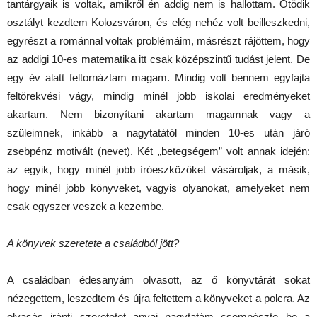
tantárgyaik is voltak, amikről én addig nem is hallottam. Ötödik
osztályt kezdtem Kolozsváron, és elég nehéz volt beilleszkedni,
egyrészt a románnal voltak problémáim, másrészt rájöttem, hogy
az addigi 10-es matematika itt csak középszintű tudást jelent. De
egy év alatt feltornáztam magam. Mindig volt bennem egyfajta
feltörekvési vágy, mindig minél jobb iskolai eredményeket
akartam. Nem bizonyítani akartam magamnak vagy a
szüleimnek, inkább a nagytatától minden 10-es után járó
zsebpénz motivált (nevet). Két „betegségem” volt annak idején:
az egyik, hogy minél jobb íróeszközöket vásároljak, a másik,
hogy minél jobb könyveket, vagyis olyanokat, amelyeket nem
csak egyszer veszek a kezembe.
A könyvek szeretete a családból jött?
A családban édesanyám olvasott, az ő könyvtárát sokat
nézegettem, leszedtem és újra feltettem a könyveket a polcra. Az
olvasás iránti szeretetet anyai nagytatám csempészte be a