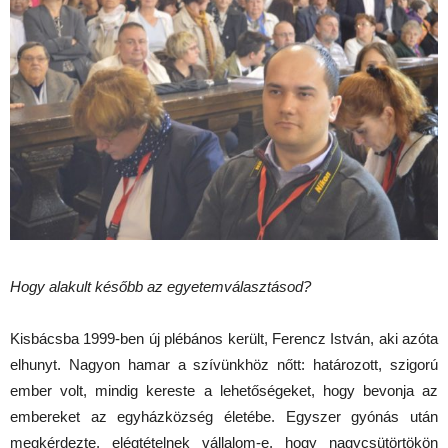
Hogy alakult később az egyetemválasztásod?
Kisbácsba 1999-ben új plébános került, Ferencz István, aki azóta
elhunyt. Nagyon hamar a szívünkhöz nőtt: határozott, szigorú
ember volt, mindig kereste a lehetőségeket, hogy bevonja az
embereket az egyházközség életébe. Egyszer gyónás után
megkérdezte, elégtételnek vállalom-e, hogy nagycsütörtökön