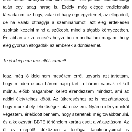
talán egy adag harag is. Erdély még eléggé tradicionális
társadalom, az hogy, valaki otthagy egy egyetemet, az elfogadott,
de ha valaki otthagyja a szemináriumot, azt elég érdekesen
szokták kezelni mind a szűkebb, mind a tágabb környezetben.
Én abban a szerencsés helyzetben mondhattam magam, hogy
elég gyorsan elfogadták az emberek a döntésemet.
Te jó ideig nem meséltél semmit!
Igaz, még jó ideig nem meséltem erről, ugyanis azt tartottam,
hogy minden csoda három napig tart, a három napnak el kell
múlnia, előbb magamban kellett elrendezzem mindazt, ami az
addigi életvitelhez kötött. Az útkereséshez az is hozzátartozott,
hogy munkahely-lehetőségek után néztem. Nyáron idénymunkát
végeztem, érlelődött bennem, hogy szeretnék még továbbtanulni,
és a kolozsvári BBTE történelem karára esett a választásom. Az
öt év elrepült! Időközben a teológiai tanulmányaimat is