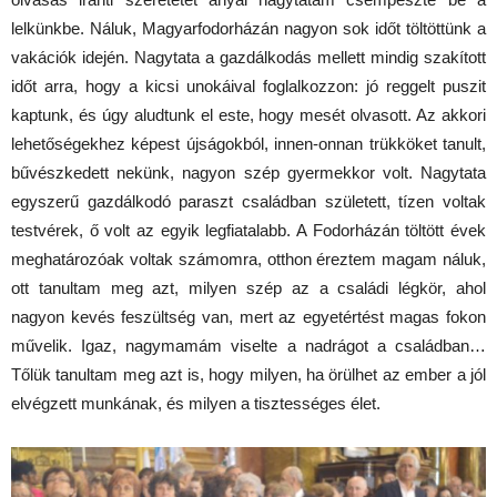
lelkünkbe. Náluk, Magyarfodorházán nagyon sok időt töltöttünk a
vakációk idején. Nagytata a gazdálkodás mellett mindig szakított
időt arra, hogy a kicsi unokáival foglalkozzon: jó reggelt puszit
kaptunk, és úgy aludtunk el este, hogy mesét olvasott. Az akkori
lehetőségekhez képest újságokból, innen-onnan trükköket tanult,
bűvészkedett nekünk, nagyon szép gyermekkor volt. Nagytata
egyszerű gazdálkodó paraszt családban született, tízen voltak
testvérek, ő volt az egyik legfiatalabb. A Fodorházán töltött évek
meghatározóak voltak számomra, otthon éreztem magam náluk,
ott tanultam meg azt, milyen szép az a családi légkör, ahol
nagyon kevés feszültség van, mert az egyetértést magas fokon
művelik. Igaz, nagymamám viselte a nadrágot a családban…
Tőlük tanultam meg azt is, hogy milyen, ha örülhet az ember a jól
elvégzett munkának, és milyen a tisztességes élet.