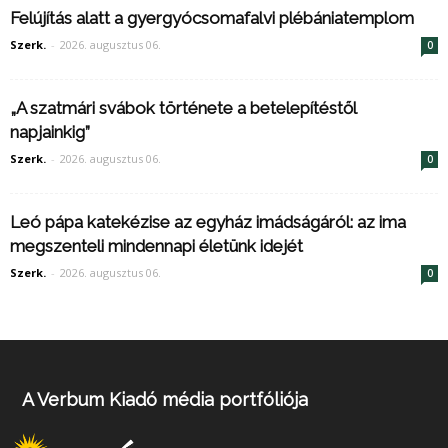
Felújítás alatt a gyergyócsomafalvi plébániatemplom
Szerk.
-
2026. augusztus 06.
0
„A szatmári svábok története a betelepítéstől
napjainkig”
Szerk.
-
2026. augusztus 06.
0
Leó pápa katekézise az egyház imádságáról: az ima
megszenteli mindennapi életünk idejét
Szerk.
-
2026. augusztus 06.
0
A Verbum Kiadó média portfóliója