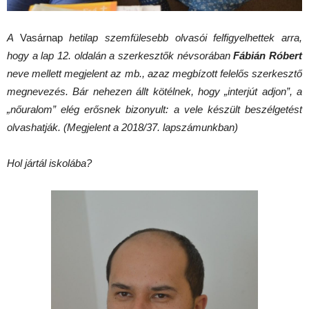
A
Vasárnap
hetilap szemfülesebb olvasói felfigyelhettek arra,
hogy a lap 12. oldalán a szerkesztők névsorában
Fábián Róbert
neve mellett megjelent az mb., azaz megbízott felelős szerkesztő
megnevezés. Bár nehezen állt kötélnek, hogy „interjút adjon”, a
„nőuralom” elég erősnek bizonyult: a vele készült beszélgetést
olvashatják. (Megjelent a 2018/37. lapszámunkban)
Hol jártál iskolába?