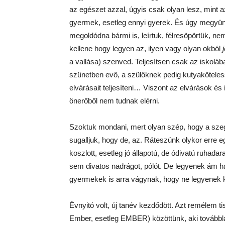
az egészet azzal, úgyis csak olyan lesz, mint a
gyermek, esetleg ennyi gyerek. És úgy megyünk 
megoldódna bármi is, leírtuk, félresöpörtük, ne
kellene hogy legyen az, ilyen vagy olyan okból
a vallása) szenved. Teljesítsen csak az iskol
szünetben evő, a szülőknek pedig kutyaköteless
elvárásait teljesíteni… Viszont az elvárások é
önerőből nem tudnak elérni.
Szoktuk mondani, mert olyan szép, hogy a sz
sugalljuk, hogy de, az. Ráteszünk olykor erre e
koszlott, esetleg jó állapotú, de ódivatú ruhada
sem divatos nadrágot, pólót. De legyenek ám h
gyermekek is arra vágynak, hogy ne legyenek ki
Évnyitó volt, új tanév kezdődött. Azt remélem t
Ember, esetleg EMBER) közöttünk, aki továbblát 