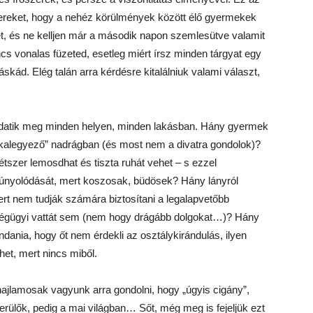
nszereket, hogy a nehéz körülmények között élő gyermekek
vet, és ne kelljen már a második napon szemlesütve valamit
ncs vonalas füzeted, esetleg miért írsz minden tárgyat egy
táskád. Elég talán arra kérdésre kitalálniuk valami választ,
adatik meg minden helyen, minden lakásban. Hány gyermek
bokalegyező” nadrágban (és most nem a divatra gondolok)?
szer lemosdhat és tiszta ruhát vehet – s ezzel
 gúnyolódását, mert koszosak, büdösek? Hány lányról
ert nem tudják számára biztosítani a legalapvetőbb
zségügyi vattát sem (nem hogy drágább dolgokat…)? Hány
ania, hogy őt nem érdekli az osztálykirándulás, ilyen
et, mert nincs miből.
ajlamosak vagyunk arra gondolni, hogy „úgyis cigány”,
erülők, pedig a mai világban… Sőt, még meg is fejeljük ezt