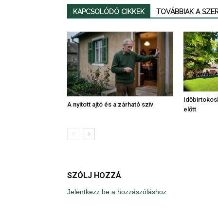
KAPCSOLÓDÓ CIKKEK
TOVÁBBIAK A SZ
Időbirtokos
A nyitott ajtó és a zárható szív
előtt
SZÓLJ HOZZÁ
Jelentkezz be a hozzászóláshoz