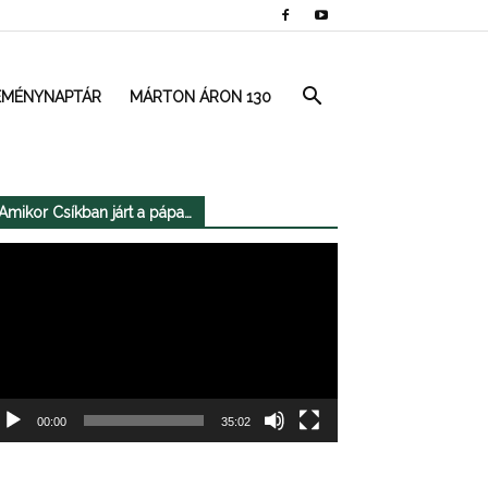
EMÉNYNAPTÁR
MÁRTON ÁRON 130
Amikor Csíkban járt a pápa…
deólejátszó
00:00
35:02