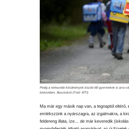
Pedig a nehezebb körülmények között élő gyermekek is arra vá
kinézetben. Illusztráció (Fotó: MTI)
Ma már egy másik nap van, a tegnaptól eltérő, 
emlékszünk a nyárszagra, az izgalmakra, a kirán
feldereng illata, íze… de már keveredik (iskolá
nyomdafesték átható aromájával, az új füzetek 