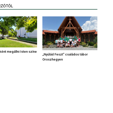
ERZŐTŐL
ként megállni Isten színe
„Nyúlád Feszt” családos tábor
Oroszhegyen