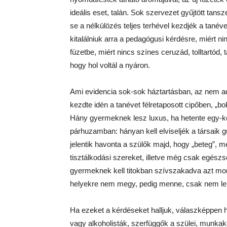
ideális eset, talán. Sok szervezet gyűjtött ta
se a nélkülözés teljes terhével kezdjék a tané
kitalálniuk arra a pedagógusi kérdésre, miért ni
füzetbe, miért nincs színes ceruzád, tolltartód, 
hogy hol voltál a nyáron.
Ami evidencia sok-sok háztartásban, az nem 
kezdte idén a tanévet félretaposott cipőben, „
Hány gyermeknek lesz luxus, ha hetente egy-két
párhuzamban: hányan kell elviseljék a társaik
jelentik havonta a szülők majd, hogy „beteg”, m
tisztálkodási szereket, illetve még csak egés
gyermeknek kell titokban szívszakadva azt mond
helyekre nem megy, pedig menne, csak nem leh
Ha ezeket a kérdéseket halljuk, válaszképpen h
vagy alkoholisták, szerfüggők a szülei, munkak