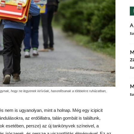
A
Sz
M
z
Sz
M
gynak, hogy ne legyenek kirívóak, hasonlítsanak a többiekre ruházatban,
Sz
és nem is ugyanolyan, mint a holnap. Még egy icipicit
dulásokra, az erdőillatra, talán gombát is találtunk,
sok esetében, persze) az új tankönyvek színeivel, a
és írószerek, és persze a viszontlátás élményével. Ez az