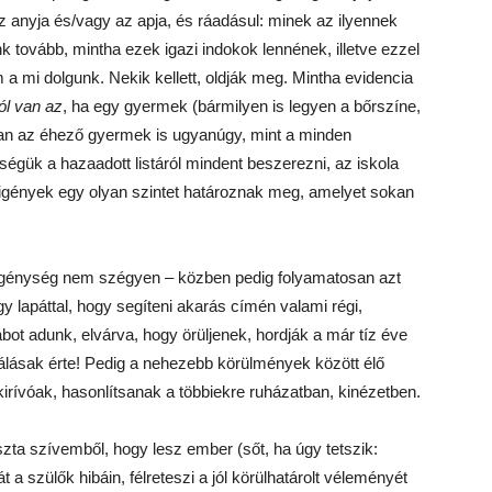
z anyja és/vagy az apja, és ráadásul: minek az ilyennek
tovább, mintha ezek igazi indokok lennének, illetve ezzel
m a mi dolgunk. Nekik kellett, oldják meg. Mintha evidencia
jól van az
, ha egy gyermek (bármilyen is legyen a bőrszíne,
ában az éhező gyermek is ugyanúgy, mint a minden
égük a hazaadott listáról mindent beszerezni, az iskola
s igények egy olyan szintet határoznak meg, amelyet sokan
egénység nem szégyen – közben pedig folyamatosan azt
gy lapáttal, hogy segíteni akarás címén valami régi,
rabot adunk, elvárva, hogy örüljenek, hordják a már tíz éve
álásak érte! Pedig a nehezebb körülmények között élő
rívóak, hasonlítsanak a többiekre ruházatban, kinézetben.
iszta szívemből, hogy lesz ember (sőt, ha úgy tetszik:
a szülők hibáin, félreteszi a jól körülhatárolt véleményét