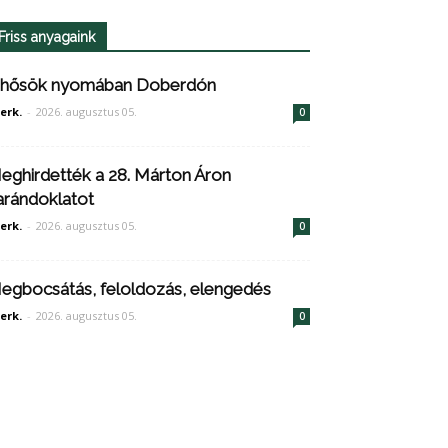
Friss anyagaink
 hősök nyomában Doberdón
erk.
-
2026. augusztus 05.
0
eghirdették a 28. Márton Áron
arándoklatot
erk.
-
2026. augusztus 05.
0
egbocsátás, feloldozás, elengedés
erk.
-
2026. augusztus 05.
0