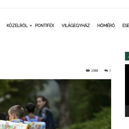
t.ro
KÖZELRŐL
PONTIFEX
VILÁGEGYHÁZ
HŐMÉRŐ
ES
Vi
2388
0