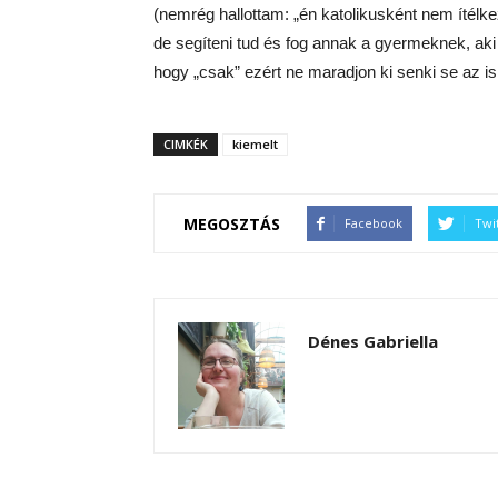
(nemrég hallottam: „én katolikusként nem ítélke
de segíteni tud és fog annak a gyermeknek, aki
hogy „csak” ezért ne maradjon ki senki se az is
CIMKÉK
kiemelt
MEGOSZTÁS
Facebook
Twi
Dénes Gabriella