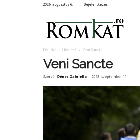
2026. augusztus 6.
Bejelentkezés
RomKa
Főoldal
Hőmérő
Veni Sancte
Veni Sancte
Szerző:
Dénes Gabriella
-
2018. szeptember 11.