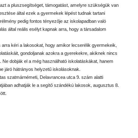
zt a pluszsegítséget, támogatást, amelyre szükségük van
esztése által ezek a gyermekek lépést tudnak tartani
ikerélmény pedig fontos tényezője az iskolapadban való
s által reális esélyt kapnak arra, hogy a társadalom
s arra kéri a lakosokat, hogy amikor lecserélik gyermekeik,
olatáskáit, gondoljanak azokra a gyerekekre, akiknek nincs
t. Ne dobják el a még használható iskolatáskákat, hanem
 járó hátrányos helyzetű iskolásoknak.
as szatmárnémeti, Delavrancea utca 9. szám alatti
tjában adhatják le a segítő szándékú lakosok, augusztus 8.
ött.