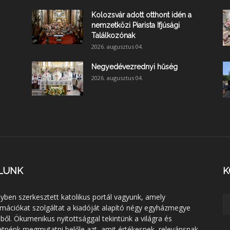
Kolozsvár adott otthont idén a
nemzetközi Piarista Ifjúsági
Találkozónak
2026. augusztus 04.
Negyedévezrednyi hűség
2026. augusztus 04.
LUNK
K
lyben szerkesztett katolikus portál vagyunk, amely
rmációkat szolgáltat a kiadóját alapító négy egyházmegye
éből. Ökumenikus nyitottsággal tekintünk a világra és
etnénk megmutatni belőle azt, amit értékesnek, relevánsnak