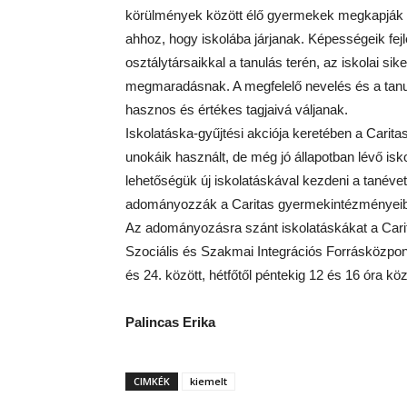
körülmények között élő gyermekek megkapják a
ahhoz, hogy iskolába járjanak. Képességeik fejl
osztálytársaikkal a tanulás terén, az iskolai s
megmaradásnak. A megfelelő nevelés és a tanulá
hasznos és értékes tagjaivá váljanak.
Iskolatáska-gyűjtési akciója keretében a Carita
unokáik használt, de még jó állapotban lévő isk
lehetőségük új iskolatáskával kezdeni a tanéve
adományozzák a Caritas gyermekintézményeibe
Az adományozásra szánt iskolatáskákat a Carit
Szociális és Szakmai Integrációs Forrásközpon
és 24. között, hétfőtől péntekig 12 és 16 óra köz
Palincas Erika
CIMKÉK
kiemelt