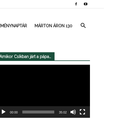
EMÉNYNAPTÁR
MÁRTON ÁRON 130
Amikor Csíkban járt a pápa…
deólejátszó
00:00
35:02