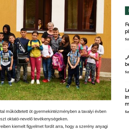
F
p
Sz
„
b
Sz
L
i
m
tal működtetett öt gyermekintézményben a tavalyi évben
Sz
részt oktató-nevelő tevékenységeken.
iben kiemelt figyelmet fordít arra, hogy a szerény anyagi