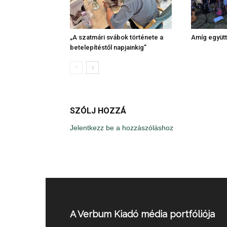
„A szatmári svábok története a
Amíg együtt
betelepítéstől napjainkig”
SZÓLJ HOZZÁ
Jelentkezz be a hozzászóláshoz
A Verbum Kiadó média portfóliója