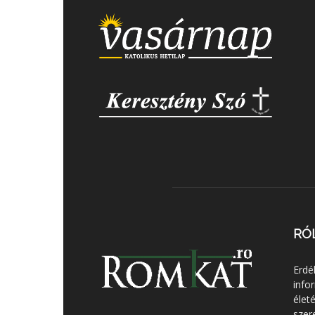
RÓ
Erdé
info
élet
szer