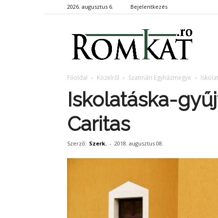
2026. augusztus 6.
Bejelentkezés
RomKa
Főoldal
Közelről
Szatmári Egyházmegye
Iskola
Iskolatáska-gyűj
Caritas
Szerző:
Szerk.
-
2018. augusztus 08.