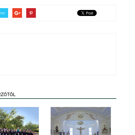
tter
ERZŐTŐL