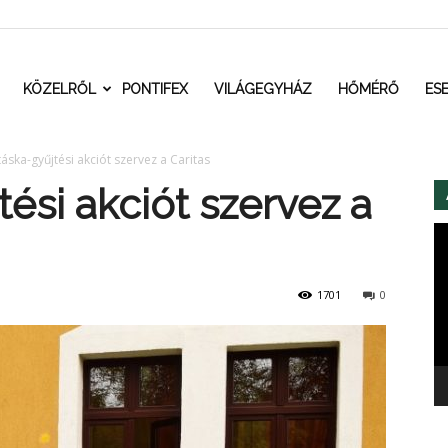
t.ro
KÖZELRŐL
PONTIFEX
VILÁGEGYHÁZ
HŐMÉRŐ
ES
táska-gyűjtési akciót szervez a Caritas
tési akciót szervez a
Vi
1701
0