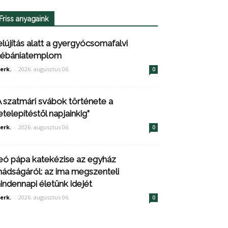
Friss anyagaink
elújítás alatt a gyergyócsomafalvi
lébániatemplom
erk.
-
2026. augusztus 06.
0
A szatmári svábok története a
etelepítéstől napjainkig”
erk.
-
2026. augusztus 06.
0
eó pápa katekézise az egyház
mádságáról: az ima megszenteli
indennapi életünk idejét
erk.
-
2026. augusztus 06.
0