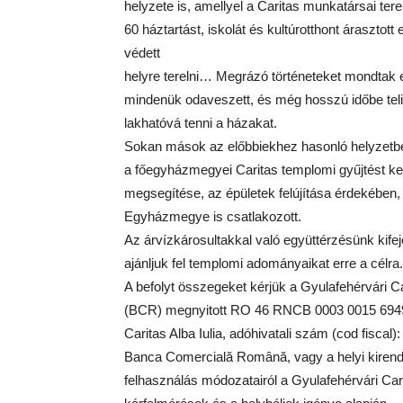
helyzete is, amellyel a Caritas munkatársai te
60 háztartást, iskolát és kultúrotthont árasztott 
védett
helyre terelni… Megrázó történeteket mondtak e
mindenük odaveszett, és még hosszú időbe teli
lakhatóvá tenni a házakat.
Sokan mások az előbbiekhez hasonló helyzetbe
a főegyházmegyei Caritas templomi gyűjtést k
megsegítése, az épületek felújítása érdekében
Egyházmegye is csatlakozott.
Az árvízkárosultakkal való együttérzésünk kife
ajánljuk fel templomi adományaikat erre a célra.
A befolyt összegeket kérjük a Gyulafehérvári
(BCR) megnyitott RO 46 RNCB 0003 0015 6949 
Caritas Alba Iulia, adóhivatali szám (cod fiscal)
Banca Comercială Română, vagy a helyi kirend
felhasználás módozatairól a Gyulafehérvári Ca