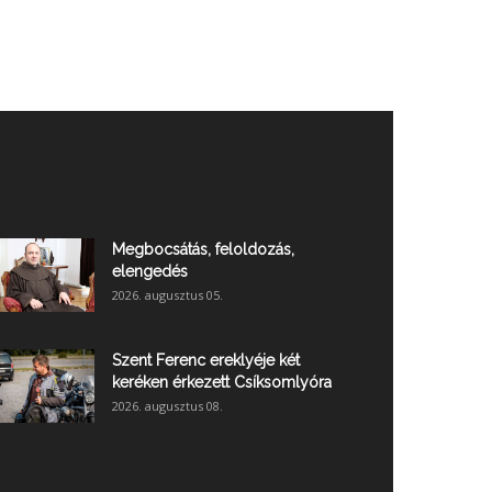
Megbocsátás, feloldozás,
elengedés
2026. augusztus 05.
Szent Ferenc ereklyéje két
keréken érkezett Csíksomlyóra
2026. augusztus 08.