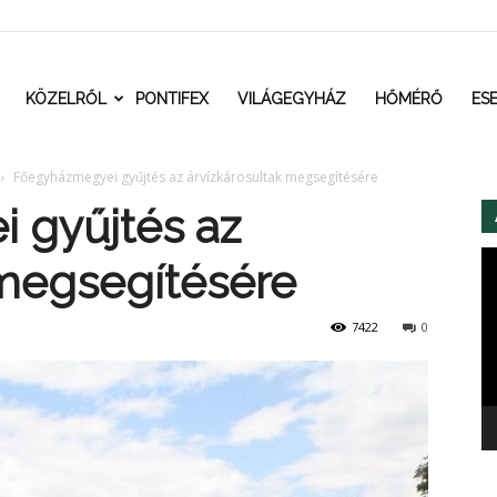
t.ro
KÖZELRŐL
PONTIFEX
VILÁGEGYHÁZ
HŐMÉRŐ
ES
Főegyházmegyei gyűjtés az árvízkárosultak megsegítésére
 gyűjtés az
Vi
 megsegítésére
7422
0