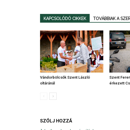
KAPCSOLÓDÓ CIKKEK
TOVÁBBIAK A SZ
Szent Feren
Vándorbölcsők Szent László
érkezett C
oltáránál
SZÓLJ HOZZÁ