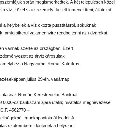
repszemléjük során megismerkedtek. A két településen közel
el a víz, közel száz személyt kellett kimenekíteni, állatokat
l a helybeliek a víz okozta pusztításról, sokuknak
k, amíg sikerül valamennyire rendbe tenni az udvarokat,
n vannak szerte az országban. Ezért
ezdeményezett az árvízkárosultak
, amelyhez a Nagyváradi Római Katolikus
jezéseképpen július 29-én, vasárnap
 Caritasnak Román Kereskedelmi Banknál
0006-os bankszámlájára utalni; hivatalos megnevezése:
: C.F. 4562770 –
eltségeknél, munkapontoknál leadni. A
ritas szakemberei döntenek a helyszíni