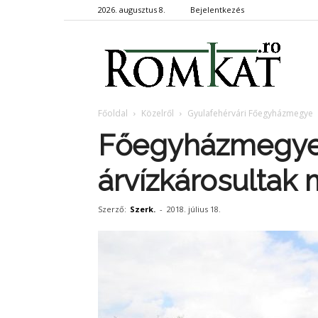
2026. augusztus 8.
Bejelentkezés
RomKa
Főoldal
Közelről
Gyulafehérvári Főegyházmegye
Főegyházmegyei
árvízkárosultak
Szerző:
Szerk.
-
2018. július 18.