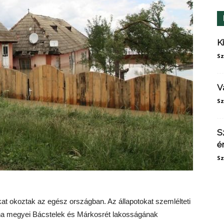
K
Sz
V
Sz
S
é
Sz
okat okoztak az egész országban. Az állapotokat szemlélteti
zna megyei Bácstelek és Márkosrét lakosságának