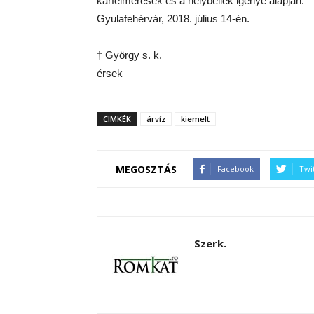
kárfelmérések és a helybéliek igénye alapján.
Gyulafehérvár, 2018. július 14-én.
† György s. k.
érsek
CIMKÉK
árvíz
kiemelt
MEGOSZTÁS
Facebook
Twi
Szerk.