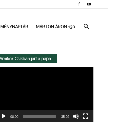
EMÉNYNAPTÁR
MÁRTON ÁRON 130
Amikor Csíkban járt a pápa…
deólejátszó
00:00
35:02