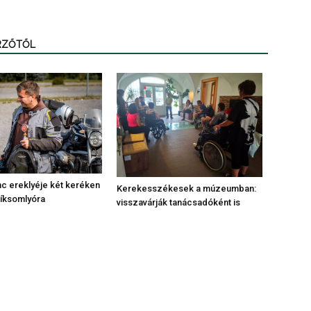
ERZŐTŐL
c ereklyéje két keréken
Kerekesszékesek a múzeumban:
síksomlyóra
visszavárják tanácsadóként is