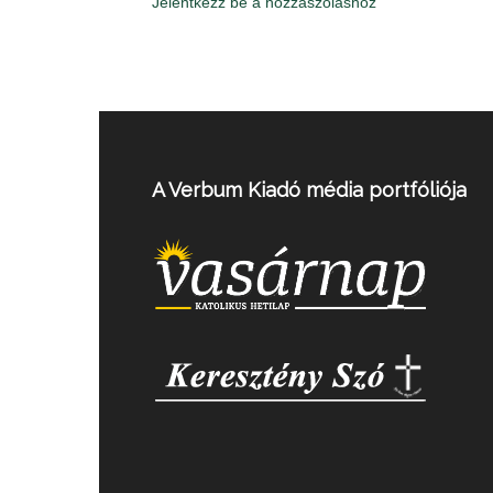
Jelentkezz be a hozzászóláshoz
A Verbum Kiadó média portfóliója