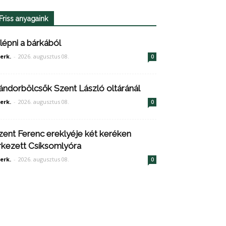
Friss anyagaink
ilépni a bárkából
erk.
-
2026. augusztus 08.
0
ándorbölcsők Szent László oltáránál
erk.
-
2026. augusztus 08.
0
zent Ferenc ereklyéje két keréken
rkezett Csíksomlyóra
erk.
-
2026. augusztus 08.
0