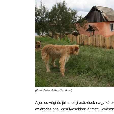
(Fotó: Bokor Gábor/3szek.ro)
A június végi és július eleji esőzések nagy kár
az áradás által legsúlyosabban érintett Kovás