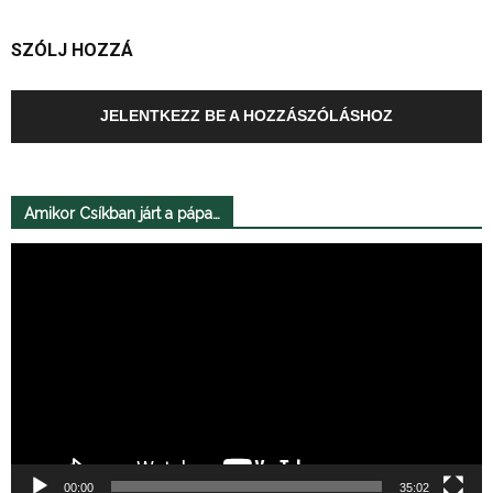
SZÓLJ HOZZÁ
JELENTKEZZ BE A HOZZÁSZÓLÁSHOZ
Amikor Csíkban járt a pápa…
Videólejátszó
00:00
35:02