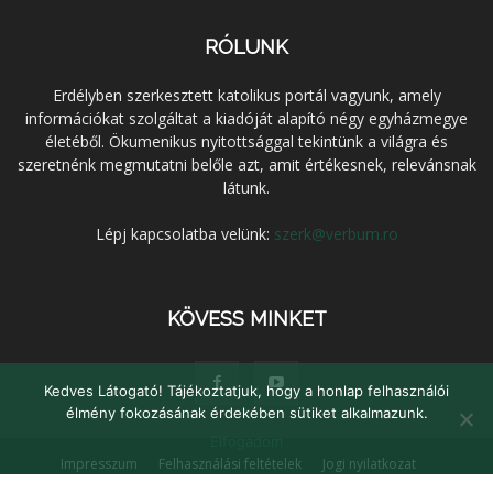
RÓLUNK
Erdélyben szerkesztett katolikus portál vagyunk, amely
információkat szolgáltat a kiadóját alapító négy egyházmegye
életéből. Ökumenikus nyitottsággal tekintünk a világra és
szeretnénk megmutatni belőle azt, amit értékesnek, relevánsnak
látunk.
Lépj kapcsolatba velünk:
szerk@verbum.ro
KÖVESS MINKET
Kedves Látogató! Tájékoztatjuk, hogy a honlap felhasználói
élmény fokozásának érdekében sütiket alkalmazunk.
Elfogadom
Impresszum
Felhasználási feltételek
Jogi nyilatkozat
Adatvédelem
Médiaajánlat
Kapcsolat