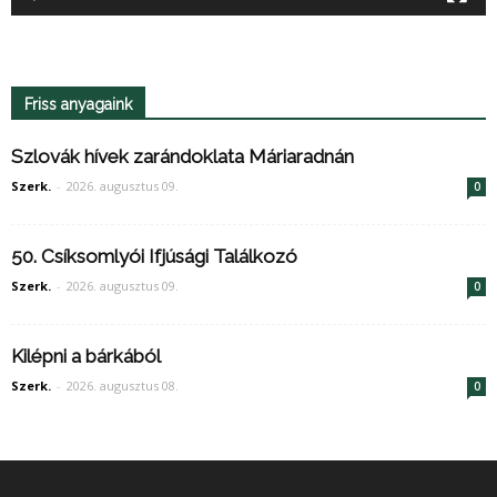
Friss anyagaink
Szlovák hívek zarándoklata Máriaradnán
Szerk.
-
2026. augusztus 09.
0
50. Csíksomlyói Ifjúsági Találkozó
Szerk.
-
2026. augusztus 09.
0
Kilépni a bárkából
Szerk.
-
2026. augusztus 08.
0