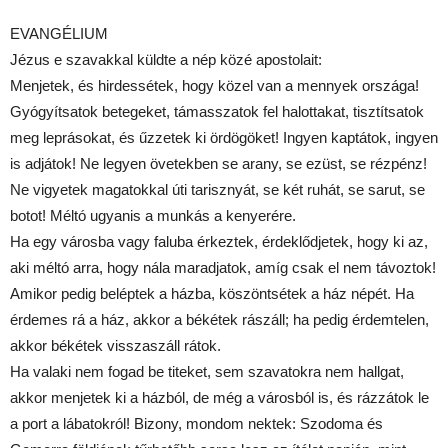
EVANGÉLIUM
Jézus e szavakkal küldte a nép közé apostolait:
Menjetek, és hirdessétek, hogy közel van a mennyek országa!
Gyógyítsatok betegeket, támasszatok fel halottakat, tisztítsatok
meg leprásokat, és űzzetek ki ördögöket! Ingyen kaptátok, ingyen
is adjátok! Ne legyen övetekben se arany, se ezüst, se rézpénz!
Ne vigyetek magatokkal úti tarisznyát, se két ruhát, se sarut, se
botot! Méltó ugyanis a munkás a kenyerére.
Ha egy városba vagy faluba érkeztek, érdeklődjetek, hogy ki az,
aki méltó arra, hogy nála maradjatok, amíg csak el nem távoztok!
Amikor pedig beléptek a házba, köszöntsétek a ház népét. Ha
érdemes rá a ház, akkor a békétek rászáll; ha pedig érdemtelen,
akkor békétek visszaszáll rátok.
Ha valaki nem fogad be titeket, sem szavatokra nem hallgat,
akkor menjetek ki a házból, de még a városból is, és rázzátok le
a port a lábatokról! Bizony, mondom nektek: Szodoma és