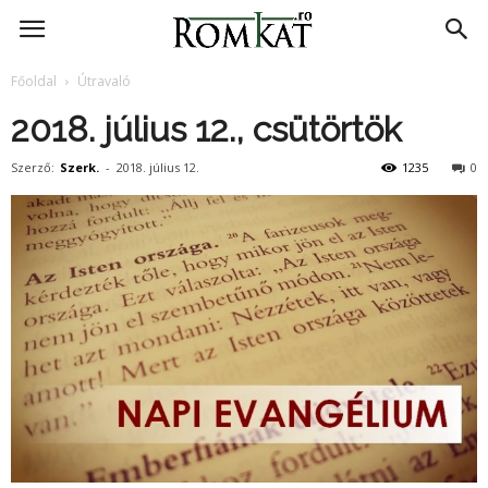
RomKat.ro
Főoldal
Útravaló
2018. július 12., csütörtök
Szerző:
Szerk.
-
2018. július 12.
1235
0