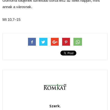
Gomorra földjének tűrhetőbb sorsa lesz az ítélet napján, mint
annak a városnak.
Mt 10,7–15
Szerk.