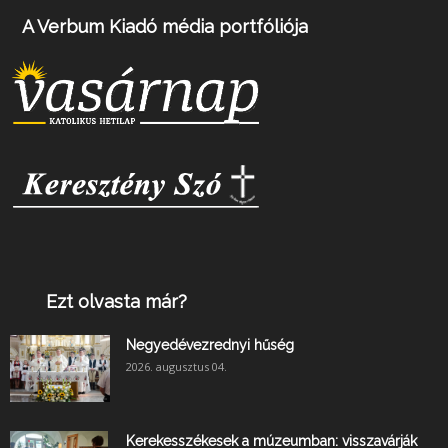
A Verbum Kiadó média portfóliója
Ezt olvasta már?
Negyedévezrednyi hűség
2026. augusztus 04.
Kerekesszékesek a múzeumban: visszavárják