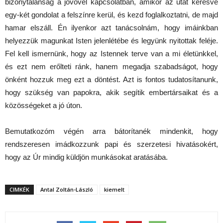
bizonytalanság a jövővel kapcsolatban, amikor az utat keresve
egy-két gondolat a felszínre kerül, és kezd foglalkoztatni, de majd
hamar elszáll. Én ilyenkor azt tanácsolnám, hogy imáinkban
helyezzük magunkat Isten jelenlétébe és legyünk nyitottak feléje.
Fel kell ismernünk, hogy az Istennek terve van a mi életünkkel,
és ezt nem erőlteti ránk, hanem megadja szabadságot, hogy
önként hozzuk meg ezt a döntést. Azt is fontos tudatosítanunk,
hogy szükség van papokra, akik segítik embertársaikat és a
közösségeket a jó úton.
Bemutatkozóm végén arra bátorítanék mindenkit, hogy
rendszeresen imádkozzunk papi és szerzetesi hivatásokért,
hogy az Úr mindig küldjön munkásokat aratásába.
CIMKÉK
Antal Zoltán-László
kiemelt