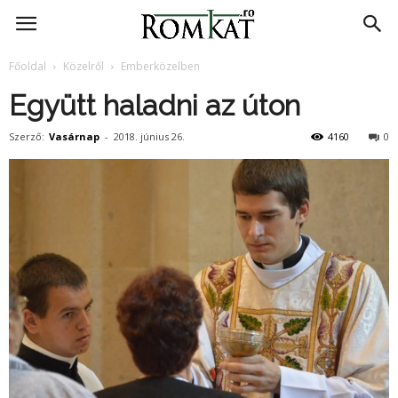
RomKat.ro
Főoldal
Közelről
Emberközelben
Együtt haladni az úton
Szerző:
Vasárnap
-
2018. június 26.
4160
0