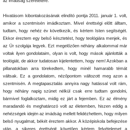
az imádság szeretetére.
Hivatásom kibontakozásának elindító pontja 2011. január 1. volt,
amikor a szentmisén imádkoztam. Mivel érettségi előtt álltam,
tudtam, hogy nehéz év következik, és kértem Isten segítségét.
Ekkor éreztem egy belső késztetést, hogy teológiára menjek, és
az Úr szolgája legyek. Ezt megelőzően néhány alkalommal már
voltak ilyen gondolataim, olyan is volt, hogy mások ajánlották a
teológiát, de akkor tudatosan kijelentettem, hogy nem! Azokban a
pillanatokban arra törekedtem, hogy minél hamarabb témát
váltsak. Ez a gondolatom, nézőpontom változott meg azon a
szentmisén. A megtapasztalás annyira nagy hatással volt rám,
hogy néhány napig szünet nélkül csak erre tudtam gondolni,
bármivel foglalkoztam, midig ez járt a fejemben. Ez az élmény
maradandó és meghatározó volt az életemben, hiszen eddig a
nehézségek idején az imádság mellett felidézhettem, hogy milyen
belső nyugalmat, békét éreztem akkor. A középiskola befejezése
után, a sikeres érettségit követően kértem felvételemet a