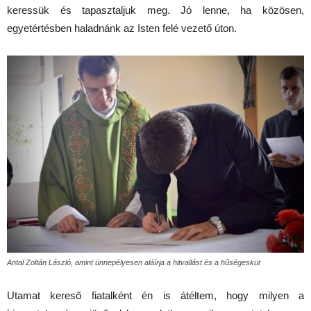
keressük és tapasztaljuk meg. Jó lenne, ha közösen,
egyetértésben haladnánk az Isten felé vezető úton.
Antal Zoltán László, amint ünnepélyesen aláírja a hitvallást és a hűségesküt
Utamat kereső fiatalként én is átéltem, hogy milyen a