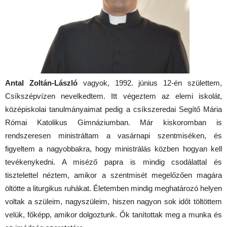
Antal Zoltán-László
vagyok, 1992. június 12-én születtem,
Csíkszépvízen nevelkedtem. Itt végeztem az elemi iskolát,
középiskolai tanulmányaimat pedig a csíkszeredai Segítő Mária
Római Katolikus Gimnáziumban. Már kiskoromban is
rendszeresen ministráltam a vasárnapi szentmiséken, és
figyeltem a nagyobbakra, hogy ministrálás közben hogyan kell
tevékenykedni. A miséző papra is mindig csodálattal és
tisztelettel néztem, amikor a szentmisét megelőzően magára
öltötte a liturgikus ruhákat. Életemben mindig meghatározó helyen
voltak a szüleim, nagyszüleim, hiszen nagyon sok időt töltöttem
velük, főképp, amikor dolgoztunk. Ők tanítottak meg a munka és