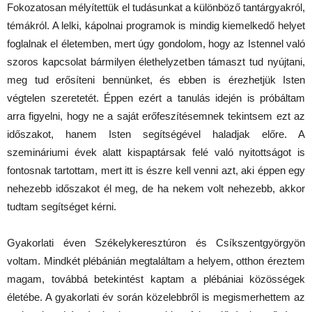
Fokozatosan mélyítettük el tudásunkat a különböző tantárgyakról,
témákról. A lelki, kápolnai programok is mindig kiemelkedő helyet
foglalnak el életemben, mert úgy gondolom, hogy az Istennel való
szoros kapcsolat bármilyen élethelyzetben támaszt tud nyújtani,
meg tud erősíteni bennünket, és ebben is érezhetjük Isten
végtelen szeretetét. Éppen ezért a tanulás idején is próbáltam
arra figyelni, hogy ne a saját erőfeszítésemnek tekintsem ezt az
időszakot, hanem Isten segítségével haladjak előre. A
szemináriumi évek alatt kispaptársak felé való nyitottságot is
fontosnak tartottam, mert itt is észre kell venni azt, aki éppen egy
nehezebb időszakot él meg, de ha nekem volt nehezebb, akkor
tudtam segítséget kérni.
Gyakorlati éven Székelykeresztúron és Csíkszentgyörgyön
voltam. Mindkét plébánián megtaláltam a helyem, otthon éreztem
magam, továbbá betekintést kaptam a plébániai közösségek
életébe. A gyakorlati év során közelebbről is megismerhettem az