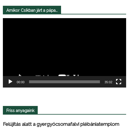
Amikor Csíkban járt a pápa…
Videólejátszó
00:00
35:02
Friss anyagaink
Felújítás alatt a gyergyócsomafalvi plébániatemplom