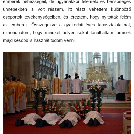
emberek nehézségeit, de ugyanakkor felemelő és bensőséges
ünnepekben is volt részem. Itt részt vehettem különböző
csoportok tevékenységeiben, és éreztem, hogy nyitottak felém
az emberek. Összegezve a gyakorlati éves tapasztalataimat,
elmondhatom, hogy mindkét helyen sokat tanulhattam, aminek
majd később is hasznát tudom venni.