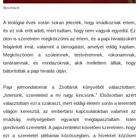
Illusztráció
A teológiai évek során sokan jelezték, hogy imádkoznak értem,
és ez sok erőt adott, mert tudtam, hogy nem vagyok egyedül. Ez
úton is szeretném megköszönni az értem, és a papi hivatásokért
felajánlott imát, valamint a támogatást, amelyet eddig kaptam.
Megköszönöm a szüleimnek, testvéremnek, rokonaimnak,
tanáraimnak, és mindazoknak, akik mellettem álltak, hogy
bátorítottak a papi hivatás útján.
Papi jelmondatomat a Zsoltárok könyvéből választottam:
„Istenünk, szereteted a mi nagy kincsünk.” Elsősorban azért
választottam ezt a szakaszt, mert eddigi életem során a teremtett
világon keresztül, az embertársi kapcsolatokban valamint az
imádság mélységeiben egyaránt megtapasztaltam Isten
gondviselő szeretetét. A papszentelést követően szeretném, hogy
ezt a szeretetet plébániai közösségben, a hívekkel közösen