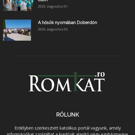
2026. augusztus 01.
A hősök nyomában Doberdón
2026. augusztus 05.
RÓLUNK
Erdélyben szerkesztett katolikus portál vagyunk, amely
információkat szolgáltat a kiadóját alapító négy egyházmegye