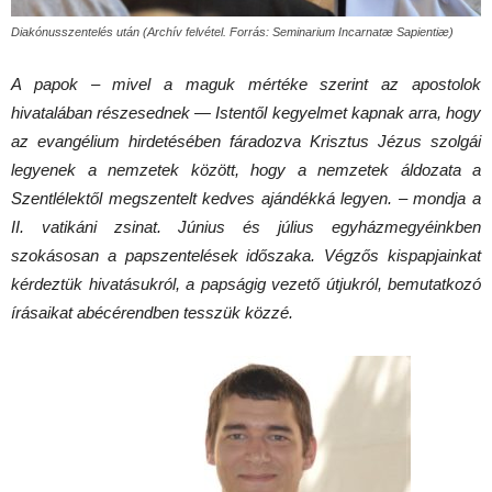
Diakónusszentelés után (Archív felvétel. Forrás: Seminarium Incarnatæ Sapientiæ)
A papok – mivel a maguk mértéke szerint az apostolok
hivatalában részesednek — Istentől kegyelmet kapnak arra, hogy
az evangélium hirdetésében fáradozva Krisztus Jézus szolgái
legyenek a nemzetek között, hogy a nemzetek áldozata a
Szentlélektől megszentelt kedves ajándékká legyen. – mondja a
II. vatikáni zsinat. Június és július egyházmegyéinkben
szokásosan a papszentelések időszaka. Végzős kispapjainkat
kérdeztük hivatásukról, a papságig vezető útjukról, bemutatkozó
írásaikat abécérendben tesszük közzé.