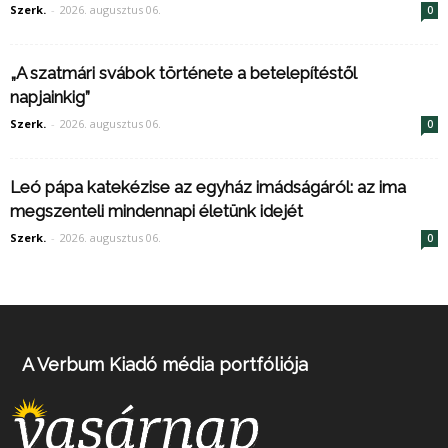
Szerk.
-
2026. augusztus 06.
0
„A szatmári svábok története a betelepítéstől
napjainkig”
Szerk.
-
2026. augusztus 06.
0
Leó pápa katekézise az egyház imádságáról: az ima
megszenteli mindennapi életünk idejét
Szerk.
-
2026. augusztus 06.
0
A Verbum Kiadó média portfóliója