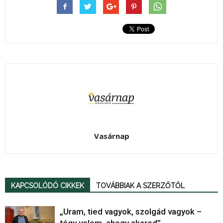
Vasárnap
KAPCSOLÓDÓ CIKKEK
TOVÁBBIAK A SZERZŐTŐL
„Uram, tied vagyok, szolgád vagyok –
tégy velem, ahogy akarod”