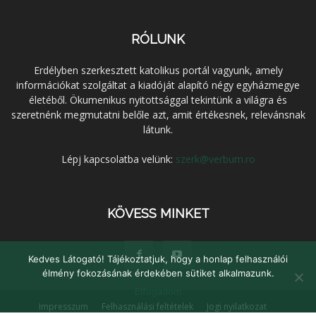
RÓLUNK
Erdélyben szerkesztett katolikus portál vagyunk, amely
információkat szolgáltat a kiadóját alapító négy egyházmegye
életéből. Ökumenikus nyitottsággal tekintünk a világra és
szeretnénk megmutatni belőle azt, amit értékesnek, relevánsnak
látunk.
Lépj kapcsolatba velünk:
szerk@verbum.ro
KÖVESS MINKET
Kedves Látogató! Tájékoztatjuk, hogy a honlap felhasználói
élmény fokozásának érdekében sütiket alkalmazunk.
Elfogadom
Impresszum
Felhasználási feltételek
Jogi nyilatkozat