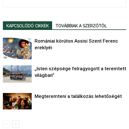
KAPCSOLÓDÓ CIKKEK
TOVÁBBIAK A SZERZŐTŐL
Romániai körúton Assisi Szent Ferenc
ereklyéi
„Isten szépsége felragyogott a teremtett
világban”
Megteremteni a találkozás lehetőségét