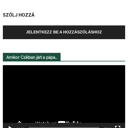
SZÓLJ HOZZÁ
JELENTKEZZ BE A HOZZÁSZÓLÁSHOZ
Amikor Csíkban járt a pápa…
Videólejátszó