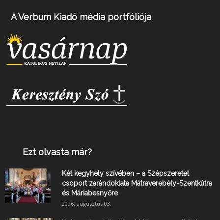
A Verbum Kiadó média portfóliója
Ezt olvasta már?
Két kegyhely szívében – a Szépszeretet
csoport zarándoklata Mátraverebély-Szentkútra
és Máriabesnyőre
2026. augusztus 03.