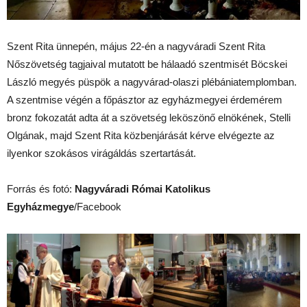
Szent Rita ünnepén, május 22-én a nagyváradi Szent Rita
Nőszövetség tagjaival mutatott be hálaadó szentmisét Böcskei
László megyés püspök a nagyvárad-olaszi plébániatemplomban.
A szentmise végén a főpásztor az egyházmegyei érdemérem
bronz fokozatát adta át a szövetség leköszönő elnökének, Stelli
Olgának, majd Szent Rita közbenjárását kérve elvégezte az
ilyenkor szokásos virágáldás szertartását.
Forrás és fotó:
Nagyváradi Római Katolikus
Egyházmegye
/Facebook