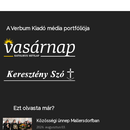
A Verbum Kiadó média portfóliója
Ezt olvasta már?
Közösségi ünnep Mallersdorfban
2026. augusztus 03.