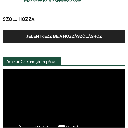
Jelentkezz be a hozzászóláshoz
SZÓLJ HOZZÁ
JELENTKEZZ BE A HOZZÁSZÓLÁSHOZ
Amikor Csíkban járt a pápa…
Videólejátszó