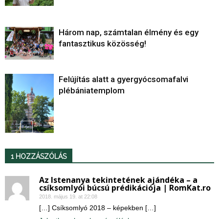
Három nap, számtalan élmény és egy
fantasztikus közösség!
Felújítás alatt a gyergyócsomafalvi
plébániatemplom
1 HOZZÁSZÓLÁS
Az Istenanya tekintetének ajándéka – a
csíksomlyói búcsú prédikációja | RomKat.ro
2018. május 19. at 22:08
[…] Csíksomlyó 2018 – képekben […]