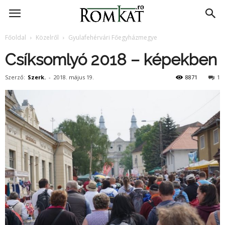
RomKat.ro
Főoldal
Közelről
Gyulafehérvári Főegyházmegye
Csíksomlyó 2018 – képekben
Szerző:
Szerk.
-
2018. május 19.
8871
1