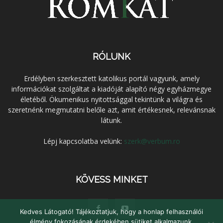
RÓLUNK
Erdélyben szerkesztett katolikus portál vagyunk, amely
információkat szolgáltat a kiadóját alapító négy egyházmegye
életéből. Ökumenikus nyitottsággal tekintünk a világra és
szeretnénk megmutatni belőle azt, amit értékesnek, relevánsnak
látunk.
Lépj kapcsolatba velünk:
szerk@verbum.ro
KÖVESS MINKET
Kedves Látogató! Tájékoztatjuk, hogy a honlap felhasználói
élmény fokozásának érdekében sütiket alkalmazunk.