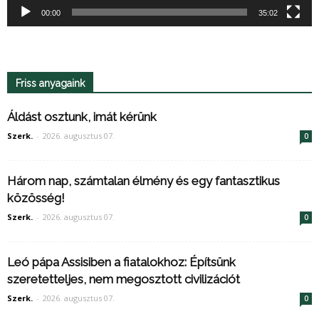
00:00
35:02
Friss anyagaink
Áldást osztunk, imát kérünk
Szerk.
-
2026. augusztus 07.
0
Három nap, számtalan élmény és egy fantasztikus
közösség!
Szerk.
-
2026. augusztus 07.
0
Leó pápa Assisiben a fiatalokhoz: Építsünk
szeretetteljes, nem megosztott civilizációt
Szerk.
-
2026. augusztus 07.
0