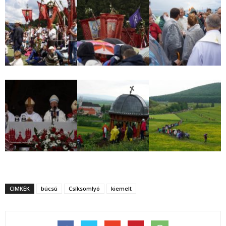
CIMKÉK
búcsú
Csíksomlyó
kiemelt