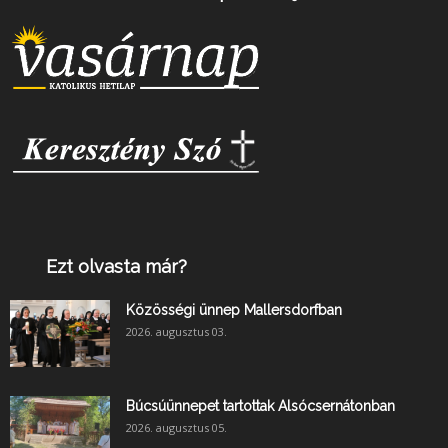
Ezt olvasta már?
Közösségi ünnep Mallersdorfban
2026. augusztus 03.
Búcsúünnepet tartottak Alsócsernátonban
2026. augusztus 05.