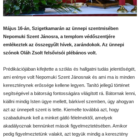
Május 16-án, Szigetkamarán az ünnepi szentmisében
Nepomuki Szent Jánosra, a templom védőszentjére
emlékeztek az összegyűlt hívek, zarándokok. Az ünnepi
szónok Oláh Zsolt felsővisói plébános volt.
Prédikációjában kifejtette a szólás és hallgatni tudás jelentőségét,
ami erénye volt Nepomuki Szent Jánosnak és ami ma is minden
kereszténynek erőssége kellene legyen. Tanító jellegű történet
segítségével a bátorság fontosságára világított rá. Bátornak lenni,
kiállni mindig Isten ügye mellett, bárkivel szemben, úgy ahogyan
azt az ünnepelt szent is tette. Kiemelte továbbá azt, hogy
szabadulnunk kell a minket gátló félelmektől, amelyek
akadályoznak bennünket mások figyelmeztetésében. Amikor
pedig figyelmeztetünk valakit, azt tegyük mindig a keresztény