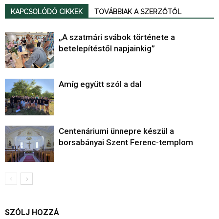
KAPCSOLÓDÓ CIKKEK
TOVÁBBIAK A SZERZŐTŐL
„A szatmári svábok története a
betelepítéstől napjainkig”
Amíg együtt szól a dal
Centenáriumi ünnepre készül a
borsabányai Szent Ferenc-templom
SZÓLJ HOZZÁ