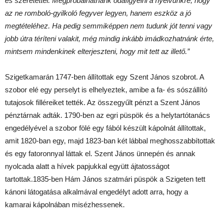
és szeretettel. Megpróbálhatnánk odafigyelni a nyelvünkre, hogy
az ne romboló-gyilkoló fegyver legyen, hanem eszköz a jó
megtételéhez. Ha pedig semmiképpen nem tudunk jót tenni vagy
jobb útra téríteni valakit, még mindig inkább imádkozhatnánk érte,
mintsem mindenkinek elterjeszteni, hogy mit tett az illető.”
Szigetkamarán 1747-ben állítottak egy Szent János szobrot. A
szobor elé egy perselyt is elhelyeztek, amibe a fa- és sószállító
tutajosok filléreiket tették. Az összegyűlt pénzt a Szent János
pénztárnak adták. 1790-ben az egri püspök és a helytartótanács
engedélyével a szobor fölé egy fából készült kápolnát állítottak,
amit 1820-ban egy, majd 1823-ban két lábbal meghosszabbítottak
és egy fatoronnyal láttak el. Szent János ünnepén és annak
nyolcada alatt a hívek papjukkal együtt ájtatosságot
tartottak.1835-ben Hám János szatmári püspök a Szigeten tett
kánoni látogatása alkalmával engedélyt adott arra, hogy a
kamarai kápolnában misézhessenek.