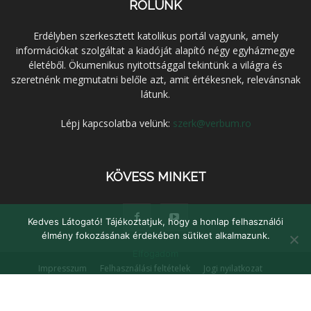
RÓLUNK
Erdélyben szerkesztett katolikus portál vagyunk, amely
információkat szolgáltat a kiadóját alapító négy egyházmegye
életéből. Ökumenikus nyitottsággal tekintünk a világra és
szeretnénk megmutatni belőle azt, amit értékesnek, relevánsnak
látunk.
Lépj kapcsolatba velünk:
szerk@verbum.ro
KÖVESS MINKET
Kedves Látogató! Tájékoztatjuk, hogy a honlap felhasználói
élmény fokozásának érdekében sütiket alkalmazunk.
Elfogadom
Impresszum
Felhasználási feltételek
Jogi nyilatkozat
Adatvédelem
Médiaajánlat
Kapcsolat
© Verbum Keresztény Kulturális Egyesület