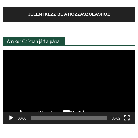
JELENTKEZZ BE A HOZZÁSZÓLÁSHOZ
Amikor Csíkban járt a pápa…
Videólejátszó
00:00
35:02