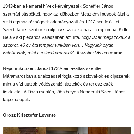
1943-ban a kamarai hívek kérvényezték Scheffler János
szatmári püspöktől, hogy az időközben Meszlényi püspök által a
viski egyházközségnek adományozott és 1747-ben felállított
Szent János szobor kerüljön vissza a kamarai templomba. Koller
Béla viski plébános válaszában azt írta, hogy „
Már megszoktuk a
szobrot, 46 év óta templomunkban van… Vagyunk olyan
katolikusok, mint a szigetkamaraiak
”. A szobor Visken maradt.
Nepomuki Szent Jánost 1729-ben avatták szentté.
Máramarosban a tutajozással foglalkozó szlovákok és cipszerek,
mint a vízi utazók védőszentjét tisztelték és terjesztették
tiszteletét. A Tisza mentén, több helyen Nepomuki Szent János
kápolna épült.
Orosz Krisztofer Levente