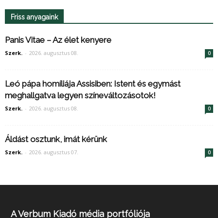
Friss anyagaink
Panis Vitae – Az élet kenyere
Szerk.
-
2026. augusztus 08.
0
Leó pápa homíliája Assisiben: Istent és egymást
meghallgatva legyen színeváltozásotok!
Szerk.
-
2026. augusztus 08.
0
Áldást osztunk, imát kérünk
Szerk.
-
2026. augusztus 07.
0
A Verbum Kiadó média portfóliója