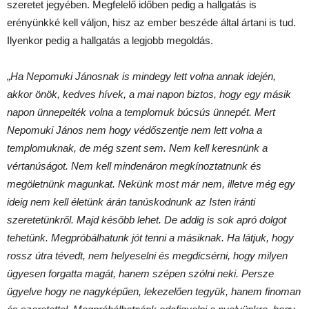
szeretet jegyében. Megfelelő időben pedig a hallgatás is
erényünkké kell váljon, hisz az ember beszéde által ártani is tud.
Ilyenkor pedig a hallgatás a legjobb megoldás.
„
Ha Nepomuki Jánosnak is mindegy lett volna annak idején,
akkor önök, kedves hívek, a mai napon biztos, hogy egy másik
napon ünnepelték volna a templomuk búcsús ünnepét. Mert
Nepomuki János nem hogy védőszentje nem lett volna a
templomuknak, de még szent sem. Nem kell keresnünk a
vértanúságot. Nem kell mindenáron megkínoztatnunk és
megöletnünk magunkat. Nekünk most már nem, illetve még egy
ideig nem kell életünk árán tanúskodnunk az Isten iránti
szeretetünkről. Majd később lehet. De addig is sok apró dolgot
tehetünk. Megpróbálhatunk jót tenni a másiknak. Ha látjuk, hogy
rossz útra tévedt, nem helyeselni és megdicsérni, hogy milyen
ügyesen forgatta magát, hanem szépen szólni neki. Persze
ügyelve hogy ne nagyképűen, lekezelően tegyük, hanem finoman