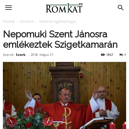
RomKat.ro
Főoldal
Közelről
Szatmári Egyházmegye
Nepomuki Szent Jánosra
emlékeztek Szigetkamarán
Szerző:
Szerk.
-
2018. május 17.
1867
0