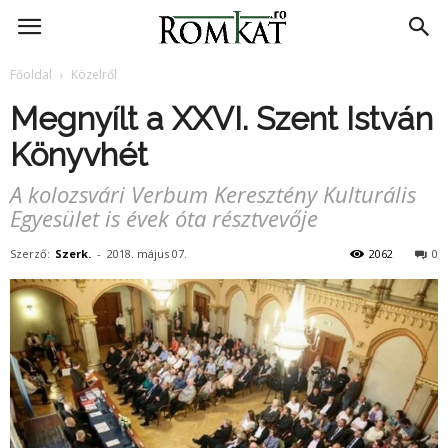
RomKat.ro
Főoldal
Közelről
Megnyílt a XXVI. Szent István
Könyvhét
A kolozsvári Verbum Keresztény Kulturális
Egyesület is évek óta résztvevője
Szerző:
Szerk.
-
2018. május 07.
2062
0