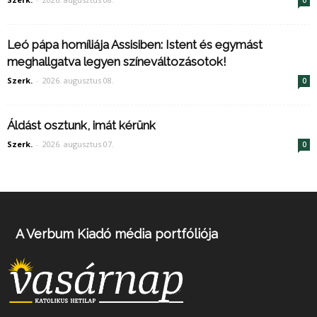
0
Leó pápa homíliája Assisiben: Istent és egymást
meghallgatva legyen színeváltozásotok!
Szerk.
-
2026. augusztus 08.
0
Áldást osztunk, imát kérünk
Szerk.
-
2026. augusztus 07.
0
A Verbum Kiadó média portfóliója