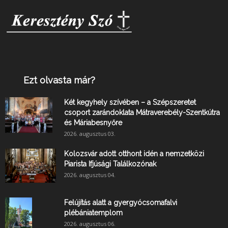
Ezt olvasta már?
Két kegyhely szívében – a Szépszeretet
csoport zarándoklata Mátraverebély-Szentkútra
és Máriabesnyőre
2026. augusztus 03.
Kolozsvár adott otthont idén a nemzetközi
Piarista Ifjúsági Találkozónak
2026. augusztus 04.
Felújítás alatt a gyergyócsomafalvi
plébániatemplom
2026. augusztus 06.