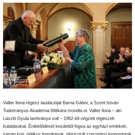
Valter Ilona régész laudációját Barna Gábor, a Szent István
Tudományos Akadémia főtitkára mondta el. Valter Ilona – aki
László Gyula tanítványa volt – 1962-től végzett régészeti
kutatásokat. Érdeklődését kezdettől fogva az egyházi emlékek,
román kori, gótikus templomok, elpusztult szerzetesi monostorok