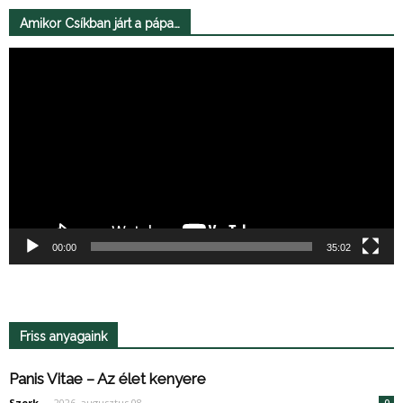
Amikor Csíkban járt a pápa…
Videólejátszó
00:00
35:02
Friss anyagaink
Panis Vitae – Az élet kenyere
Szerk.
-
2026. augusztus 08.