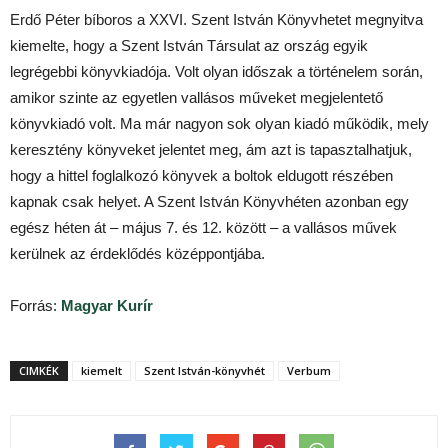
Erdő Péter bíboros a XXVI. Szent István Könyvhetet megnyitva
kiemelte, hogy a Szent István Társulat az ország egyik
legrégebbi könyvkiadója. Volt olyan időszak a történelem során,
amikor szinte az egyetlen vallásos műveket megjelentető
könyvkiadó volt. Ma már nagyon sok olyan kiadó működik, mely
keresztény könyveket jelentet meg, ám azt is tapasztalhatjuk,
hogy a hittel foglalkozó könyvek a boltok eldugott részében
kapnak csak helyet. A Szent István Könyvhéten azonban egy
egész héten át – május 7. és 12. között – a vallásos művek
kerülnek az érdeklődés középpontjába.
Forrás:
Magyar Kurír
CIMKÉK
kiemelt
Szent István-könyvhét
Verbum