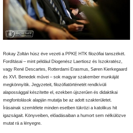
Rokay Zoltán húsz éve vezeti a PPKE HTK filozófiai tanszékét.
Fordításai – mint például Diogenész Laertiosz és Iszokratész,
vagy René Descartes, Rotterdami Erasmus, Søren Kierkegaard
és XVI. Benedek művei – sok magyar szakember munkáját
megkönnyítik. Jegyzeteit, filozófiatörténetét rendkívüli
alapossággal készítette el, ezekben újszerűen és didaktikai
megfontolások alapján mutatja be az adott szakterületet.
Írásainak szemlélete minden esetben tükrözi a katolikus hit
igazságait. Könyveiben, előadásaiban a humort sem nélkülözve
mutat rá a lényegre.