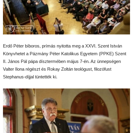
Erdő Péter bíboros, prímás nyitotta meg a XXVI. Szent István
Könyvhetet a Pázmány Péter Katolikus Egyetem (PPKE) Szent
II. János Pál pápa dísztermében május 7-én. Az ünnepségen
Valter Ilona régészt és Rokay Zoltán teológust, filozófust
Stephanus-díjjal tüntették ki.