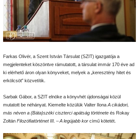
Farkas Olivér, a Szent István Társulat (SZIT) igazgatója a
megjelenteket köszöntve rámutatott, a társulat immár 170 éve ad
ki elérhető áron olyan könyveket, melyek a „keresztény hitet és
erkölcsöt” közvetítik.
Sarbak Gábor, a SZIT elnöke a könyvhét újdonságai közül
mutatott be néhányat. Kiemelte közülük Valter Ilona
A cikádori,
más néven a (Báta)széki ciszterci apátság története
és Rokay
Zoltán
Filozófiatörténet III. – A legújabb kor
című kötetét.