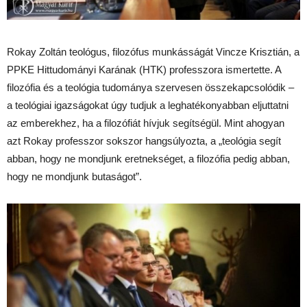
Rokay Zoltán teológus, filozófus munkásságát Vincze Krisztián, a
PPKE Hittudományi Karának (HTK) professzora ismertette. A
filozófia és a teológia tudománya szervesen összekapcsolódik –
a teológiai igazságokat úgy tudjuk a leghatékonyabban eljuttatni
az emberekhez, ha a filozófiát hívjuk segítségül. Mint ahogyan
azt Rokay professzor sokszor hangsúlyozta, a „teológia segít
abban, hogy ne mondjunk eretnekséget, a filozófia pedig abban,
hogy ne mondjunk butaságot”.