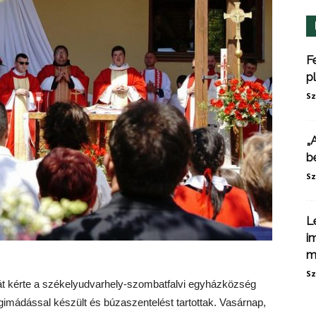
F
p
Sz
„
b
Sz
L
i
m
Sz
t kérte a székelyudvarhely-szombatfalvi egyházközség
mádással készült és búzaszentelést tartottak. Vasárnap,