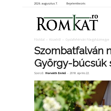
2026. augusztus 7.
Bejelentkezés
RomKa
Főoldal
Közelről
Gyulafehérvári Főegyházmegye
Szombatfalván n
György-búcsúk 
Szerző:
Horváth Enikő
-
2018. április 22.