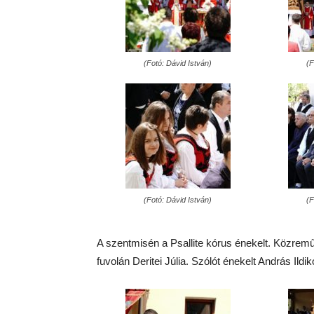
(Fotó: Dávid István)
(F
(Fotó: Dávid István)
(F
A szentmisén a Psallite kórus énekelt. Közrem
fuvolán Deritei Júlia. Szólót énekelt András Il