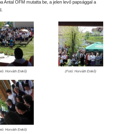
a Antal OFM mutatta be, a jelen levő papsággal a
l.
otó: Horváth Enikő)
(Fotó: Horváth Enikő)
otó: Horváth Enikő)