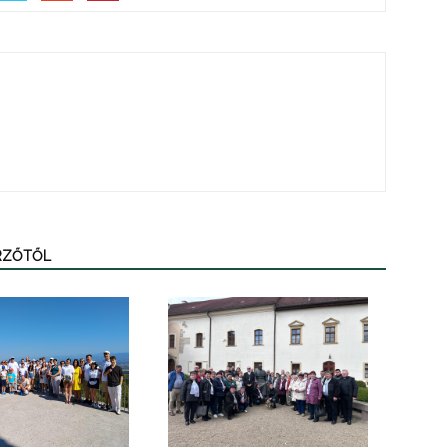
ERZŐTŐL