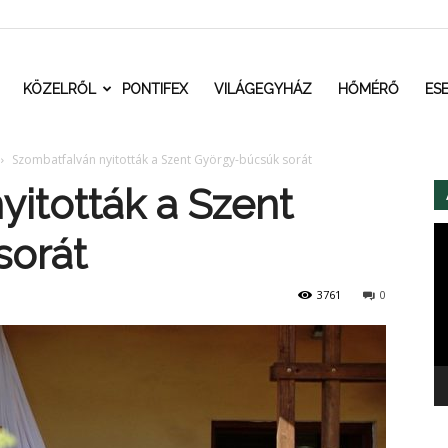
t.ro
KÖZELRŐL
PONTIFEX
VILÁGEGYHÁZ
HŐMÉRŐ
ES
Szombatfalván nyitották a Szent György-búcsúk sorát
yitották a Szent
Vi
sorát
3761
0