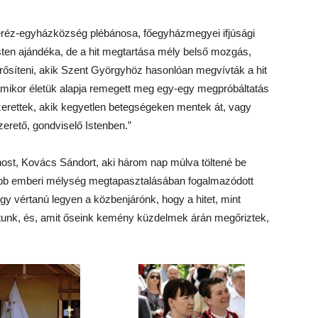
eréz-egyházközség plébánosa, főegyházmegyei ifjúsági
it Isten ajándéka, de a hit megtartása mély belső mozgás,
ősíteni, akik Szent Györgyhöz hasonlóan megvívták a hit
amikor életük alapja remegett meg egy-egy megpróbáltatás
 szerettek, akik kegyetlen betegségeken mentek át, vagy
rető, gondviselő Istenben.”
bánost, Kovács Sándort, aki három nap múlva töltené be
ebb emberi mélység megtapasztalásában fogalmazódott
y vértanú legyen a közbenjárónk, hogy a hitet, mint
aptunk, és, amit őseink kemény küzdelmek árán megőriztek,