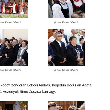
otó: Dávid István)
(Fotó: Dávid István)
otó: Dávid István)
(Fotó: Dávid István)
űködött zongorán Lókodi András, hegedűn Bodurian Ágota;
dikó, vezényelt Simó Zsuzsa karnagy.