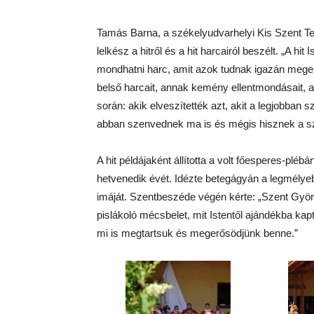
Tamás Barna, a székelyudvarhelyi Kis Szent T
lelkész a hitről és a hit harcairól beszélt. „A h
mondhatni harc, amit azok tudnak igazán meger
belső harcait, annak kemény ellentmondásait, 
során: akik elveszítették azt, akit a legjobban
abban szenvednek ma is és mégis hisznek a sze
A hit példájaként állította a volt főesperes-plé
hetvenedik évét. Idézte betegágyán a legmély
imáját. Szentbeszéde végén kérte: „Szent Györg
pislákoló mécsbelet, mit Istentől ajándékba k
mi is megtartsuk és megerősödjünk benne.”