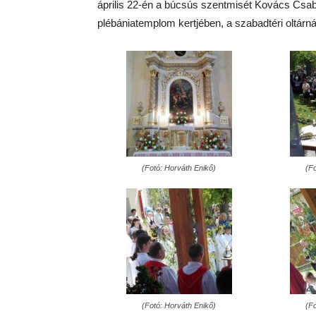
április 22-én a búcsús szentmisét Kovács Csab
plébániatemplom kertjében, a szabadtéri oltárná
(Fotó: Horváth Enikő)
(F
(Fotó: Horváth Enikő)
(F