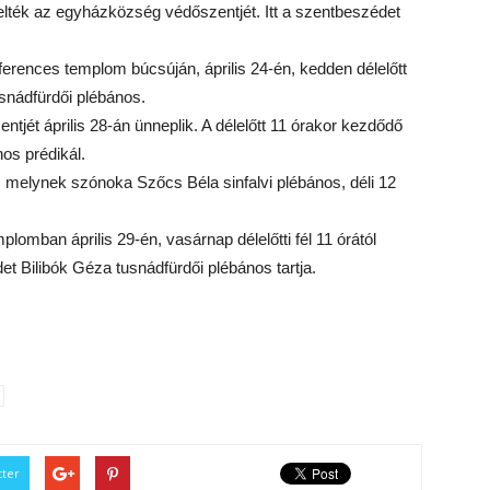
elték az egyházközség védőszentjét. Itt a szentbeszédet
ferences templom búcsúján, április 24-én, kedden délelőtt
snádfürdői plébános.
jét április 28-án ünneplik. A délelőtt 11 órakor kezdődő
os prédikál.
 melynek szónoka Szőcs Béla sinfalvi plébános, déli 12
plomban április 29-én, vasárnap délelőtti fél 11 órától
t Bilibók Géza tusnádfürdői plébános tartja.
tter