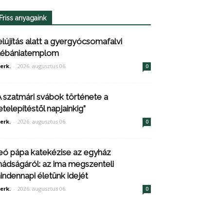
Friss anyagaink
elújítás alatt a gyergyócsomafalvi
lébániatemplom
erk.
-
2026. augusztus 06.
0
A szatmári svábok története a
etelepítéstől napjainkig”
erk.
-
2026. augusztus 06.
0
eó pápa katekézise az egyház
mádságáról: az ima megszenteli
indennapi életünk idejét
erk.
-
2026. augusztus 06.
0