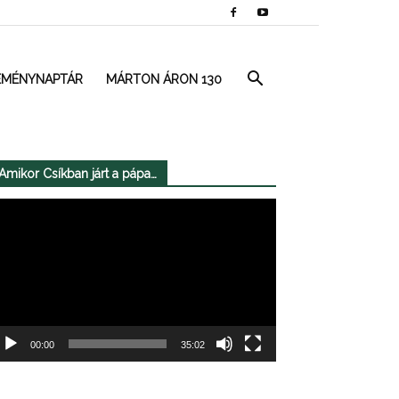
EMÉNYNAPTÁR
MÁRTON ÁRON 130
Amikor Csíkban járt a pápa…
deólejátszó
00:00
35:02