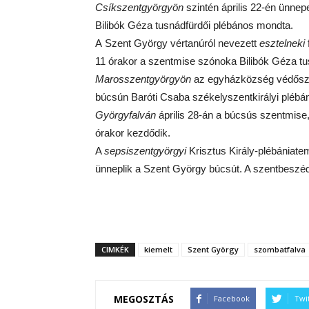
Csíkszentgyörgyön
szintén április 22-én ünnep
Bilibók Géza tusnádfürdői plébános mondta.
A
Szent György vértanúról nevezett
esztelneki
11 órakor a szentmise szónoka Bilibók Géza tu
Marosszentgyörgyön
az egyházközség védőszent
búcsún Baróti Csaba székelyszentkirályi plébán
Györgyfalván
április 28-án a búcsús szentmise,
órakor kezdődik.
A
sepsiszentgyörgyi
Krisztus Király-plébániatem
ünneplik a Szent György búcsút. A szentbeszéde
CIMKÉK
kiemelt
Szent György
szombatfalva
MEGOSZTÁS
Facebook
Twi