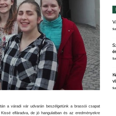
V
Sz
S
é
Sz
K
v
Sz
án a váradi vár udvarán beszélgetünk a brassói csapat
l. Kissé elfáradva, de jó hangulatban és az eredményekre