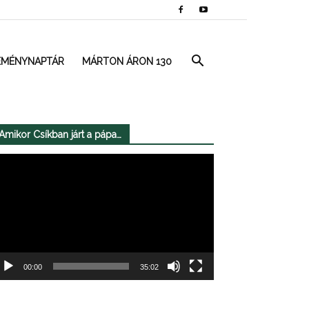
EMÉNYNAPTÁR
MÁRTON ÁRON 130
Amikor Csíkban járt a pápa…
deólejátszó
00:00
35:02