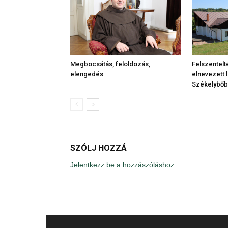
Felszentelt
Megbocsátás, feloldozás,
elnevezett 
elengedés
Székelybő
SZÓLJ HOZZÁ
Jelentkezz be a hozzászóláshoz