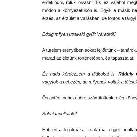
érdeklődni, róluk olvasni. És ez valahol megl
módon a környezetükön is. Egyik a másik nélk
érzés, az érzület a vallásban, de fontos a tárgy
Eddig milyen útravaló gyűlt Váradról?
A türelem erényében sokat fejlődtünk – tanárok
marad az életünk történetében, és tapasztalat.
És hadd kérdezzem a diákokat is,
Ráduly 
vagytok a nehezén, de milyenek voltak a tétele
Őszintén, nehezebbre számítottunk, elég könn
Sokat tanultatok?
Hát, én a fogalmakat csak ma reggel tanulta