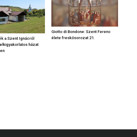
Giotto di Bondone: Szent Ferenc
élete freskósorozat 21.
ék a Szent Ignácról
lelkigyakorlatos házat
ben