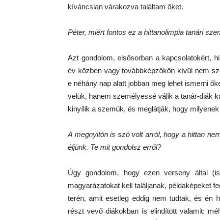
kíváncsian várakozva találtam őket.
Péter, miért fontos ez a hittanolimpia tanári s
Azt gondolom, elsősorban a kapcsolatokért, his
év közben vagy továbbképzőkön kívül nem szoktu
e néhány nap alatt jobban meg lehet ismerni ő
velük, hanem személyessé válik a tanár-diák ka
kinyílik a szemük, és meglátják, hogy milyenek 
A megnyitón is szó volt arról, hogy a hittan n
éljünk. Te mit gondolsz erről?
Úgy gondolom, hogy ezen verseny által (is
magyarázatokat kell találjanak, példaképeket f
terén, amit esetleg eddig nem tudtak, és én 
részt vevő diákokban is elindított valamit: m