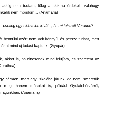
t addig nem tudtam, főleg a skizma érdekelt, valahogy
zt inkább nem mondom… (Anamaria)
 – esetleg egy oklevelen kívül –, és mi tetszett Váradon?
át bennülni azért nem volt könnyű, és persze tudást, mert
házat mind új tudást kaptunk. (Gyopár)
, akkor is, ha nincsenek mind felújítva, és szeretem az
(Dorothea)
így hárman, mert egy iskolába járunk, de nem ismeretük
 meg, hanem másokat is, például Gyulafehérvárról,
k magunkban. (Anamaria)