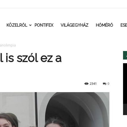
t.ro
KÖZELRŐL
PONTIFEX
VILÁGEGYHÁZ
HŐMÉRŐ
ES
ttanolimpia
 is szól ez a
Vi
2341
0