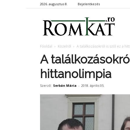
2026. augusztus 8.
Bejelentkezés
RomKa
Főoldal
Közelről
A találkozásokról is szól ez a hi
A találkozásokról
hittanolimpia
Szerző:
Serbán Mária
-
2018. április 05.