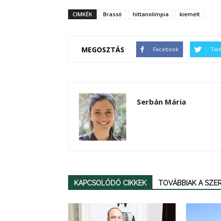
CIMKÉK
Brassó
hittanolimpia
kiemelt
MEGOSZTÁS
Facebook
Twi
Serbán Mária
KAPCSOLÓDÓ CIKKEK
TOVÁBBIAK A SZ