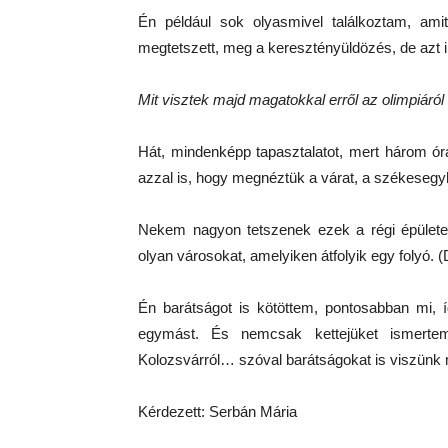
Én például sok olyasmivel találkoztam, ami
megtetszett, meg a keresztényüldözés, de a
Mit visztek majd magatokkal erről az olimpiáról
Hát, mindenképp tapasztalatot, mert három ór
azzal is, hogy megnéztük a várat, a székesegy
Nekem nagyon tetszenek ezek a régi épületek
olyan városokat, amelyiken átfolyik egy folyó. 
Én barátságot is kötöttem, pontosabban mi, 
egymást. És nemcsak kettejüket ismertem
Kolozsvárról… szóval barátságokat is viszün
Kérdezett: Serbán Mária