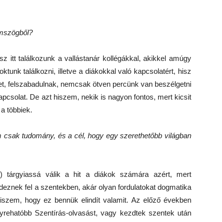
zemszögből?
z itt találkozunk a vallástanár kollégákkal, akikkel amúgy
nk találkozni, illetve a diákokkal való kapcsolatért, hisz
ket, felszabadulnak, nemcsak ötven percünk van beszélgetni
pcsolat. De azt hiszem, nekik is nagyon fontos, mert kicsit
a többiek.
em csak tudomány, és a cél, hogy egy szerethetőbb világban
) tárgyiassá válik a hit a diákok számára azért, mert
edeznek fel a szentekben, akár olyan fordulatokat dogmatika
hiszem, hogy ez bennük elindít valamit. Az előző években
élyrehatóbb Szentírás-olvasást, vagy kezdtek szentek után