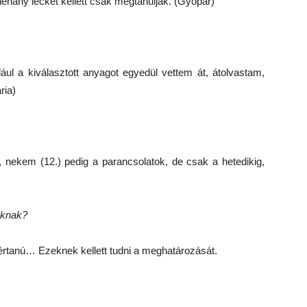
 néhány leckét kellett csak megtanuljak. (Gyopár)
ául a kiválasztott anyagot egyedül vettem át, átolvastam,
ria)
, nekem (12.) pedig a parancsolatok, de csak a hetedikig,
óknak?
vértanú… Ezeknek kellett tudni a meghatározását.