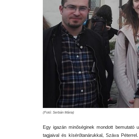
(Fotó: Serbán Mária)
Egy igazán minőséginek mondott bemutató ut
tagjaival és kísérőtanárukkal, Száva Péterre