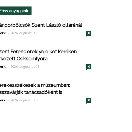
Friss anyagaink
ándorbölcsők Szent László oltáránál
erk.
-
2026. augusztus 08.
0
zent Ferenc ereklyéje két keréken
rkezett Csíksomlyóra
erk.
-
2026. augusztus 08.
0
erekesszékesek a múzeumban:
isszavárják tanácsadóként is
erk.
-
2026. augusztus 08.
0