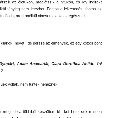
átszik az életükön, meglátszik a hitükön, és így indirekt
ül tényleg nem létezhet. Fontos a lelkesedés, fontos az
i tudás is, mert anélkül nincsen alapja az egésznek.
, diákok (nevet), de persze az élmények, ez egy közös pont
Gyopárt, Adam Anamariát, Ciara Dorothea Anitát
. Túl
k?
yűek voltak, nem tűntek nehéznek.
m meg, de a többiből készültem kb. két hete, sok minden