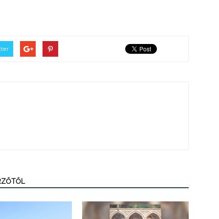
tter
ERZŐTŐL