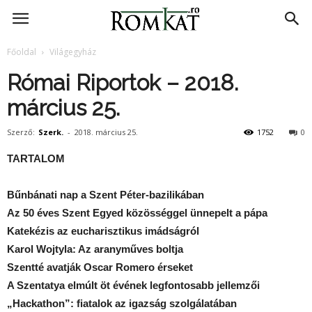
RomKat.ro
Főoldal
Világegyház
Római Riportok – 2018.
március 25.
Szerző:
Szerk.
-
2018. március 25.
1752
0
TARTALOM
Bűnbánati nap a Szent Péter-bazilikában
Az 50 éves Szent Egyed közösséggel ünnepelt a pápa
Katekézis az eucharisztikus imádságról
Karol Wojtyla: Az aranyműves boltja
Szentté avatják Oscar Romero érseket
A Szentatya elmúlt öt évének legfontosabb jellemzői
„Hackathon”: fiatalok az igazság szolgálatában