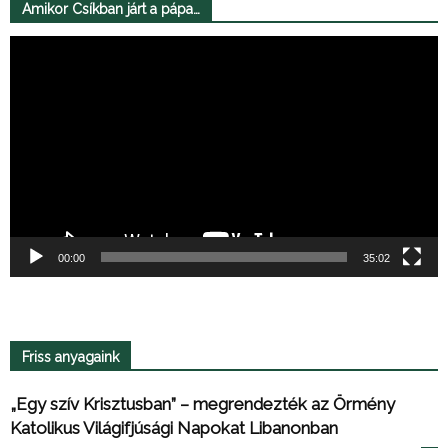
Amikor Csíkban járt a pápa…
Videólejátszó
00:00
35:02
Friss anyagaink
„Egy szív Krisztusban” – megrendezték az Örmény
Katolikus Világifjúsági Napokat Libanonban