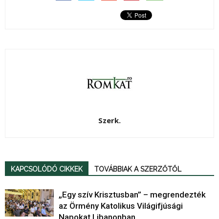
Szerk.
KAPCSOLÓDÓ CIKKEK
TOVÁBBIAK A SZERZŐTŐL
„Egy szív Krisztusban” – megrendezték
az Örmény Katolikus Világifjúsági
Napokat Libanonban