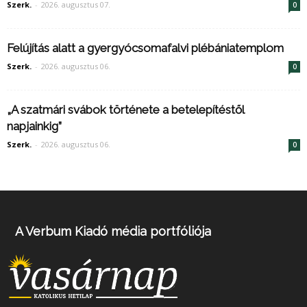
Szerk.
-
2026. augusztus 07.
0
Felújítás alatt a gyergyócsomafalvi plébániatemplom
Szerk.
-
2026. augusztus 06.
0
„A szatmári svábok története a betelepítéstől
napjainkig”
Szerk.
-
2026. augusztus 06.
0
A Verbum Kiadó média portfóliója