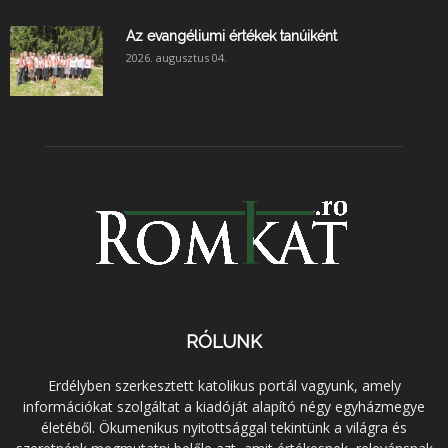
Az evangéliumi értékek tanúiként
2026. augusztus 04.
RÓLUNK
Erdélyben szerkesztett katolikus portál vagyunk, amely
információkat szolgáltat a kiadóját alapító négy egyházmegye
életéből. Ökumenikus nyitottsággal tekintünk a világra és