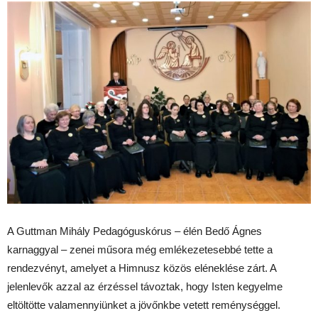
A Guttman Mihály Pedagóguskórus – élén Bedő Ágnes
karnaggyal – zenei műsora még emlékezetesebbé tette a
rendezvényt, amelyet a Himnusz közös eléneklése zárt. A
jelenlevők azzal az érzéssel távoztak, hogy Isten kegyelme
eltöltötte valamennyiünket a jövőnkbe vetett reménységgel.