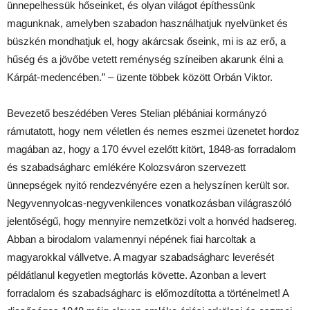
ünnepelhessük hőseinket, és olyan világot építhessünk
magunknak, amelyben szabadon használhatjuk nyelvünket és
büszkén mondhatjuk el, hogy akárcsak őseink, mi is az erő, a
hűség és a jövőbe vetett reménység színeiben akarunk élni a
Kárpát-medencében.” – üzente többek között Orbán Viktor.
Bevezető beszédében Veres Stelian plébániai kormányzó
rámutatott, hogy nem véletlen és nemes eszmei üzenetet hordoz
magában az, hogy a 170 évvel ezelőtt kitört, 1848-as forradalom
és szabadságharc emlékére Kolozsváron szervezett
ünnepségek nyitó rendezvényére ezen a helyszínen került sor.
Negyvennyolcas-negyvenkilences vonatkozásban világraszóló
jelentőségű, hogy mennyire nemzetközi volt a honvéd hadsereg.
Abban a birodalom valamennyi népének fiai harcoltak a
magyarokkal vállvetve. A magyar szabadságharc leverését
példátlanul kegyetlen megtorlás követte. Azonban a levert
forradalom és szabadságharc is előmozdította a történelmet! A