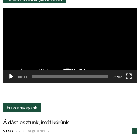
Videólejátszó
00:00
35:02
Friss anyagaink
Áldást osztunk, imát kérünk
Szerk.
-
2026. augusztus 07.
0