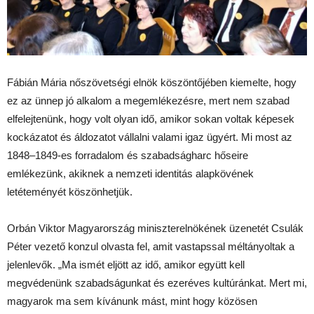
Fábián Mária nőszövetségi elnök köszöntőjében kiemelte, hogy
ez az ünnep jó alkalom a megemlékezésre, mert nem szabad
elfelejtenünk, hogy volt olyan idő, amikor sokan voltak képesek
kockázatot és áldozatot vállalni valami igaz ügyért. Mi most az
1848–1849-es forradalom és szabadságharc hőseire
emlékezünk, akiknek a nemzeti identitás alapkövének
letéteményét köszönhetjük.
Orbán Viktor Magyarország miniszterelnökének üzenetét Csulák
Péter vezető konzul olvasta fel, amit vastapssal méltányoltak a
jelenlevők. „Ma ismét eljött az idő, amikor együtt kell
megvédenünk szabadságunkat és ezeréves kultúránkat. Mert mi,
magyarok ma sem kívánunk mást, mint hogy közösen