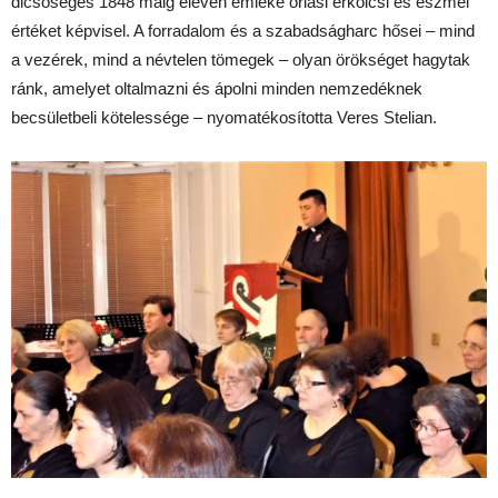
dicsőséges 1848 máig eleven emléke óriási erkölcsi és eszmei
értéket képvisel. A forradalom és a szabadságharc hősei – mind
a vezérek, mind a névtelen tömegek – olyan örökséget hagytak
ránk, amelyet oltalmazni és ápolni minden nemzedéknek
becsületbeli kötelessége – nyomatékosította Veres Stelian.