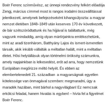
Boér Ferenc színművész, az ünnepi rendezvény felkért előadója
Zengj, március címmel most is rangos irodalmi összeállítással
jelentkezett, amelynek befejezéseként kihangsúlyozta: a magyar
nemzet életében 1848–1849 után keserves 170 év következett,
de bár szétszóródtattunk és ha híjjával is találtattunk, még
vagyunk mindaddig, amíg olyan mártírjainkra emlékezhetünk,
mint az aradi tizenhárom, Batthyány Lajos és ismert-ismeretlen
társaik, akik inkább vállalták a méltatlan halált, mint a méltatlan
életet. Hősi helytállásuk olyan történelmi örökség számunkra,
amely napjainkban is lelkesedést, erőt ad arra, hogy nemzetünk
Európában megőrizze méltó helyét. És ebben az
elembertelenedett 21. században a magyarságnak egyetlen
kötelessége van önmagával szemben: megmaradni, úgy a
maradék hazában, mint bárhol a nagyvilágban! Ez nemcsak
erkölcsi feladat, hanem hivatás is egyben! – hívta fel a figyelmet
Boér Ferenc.