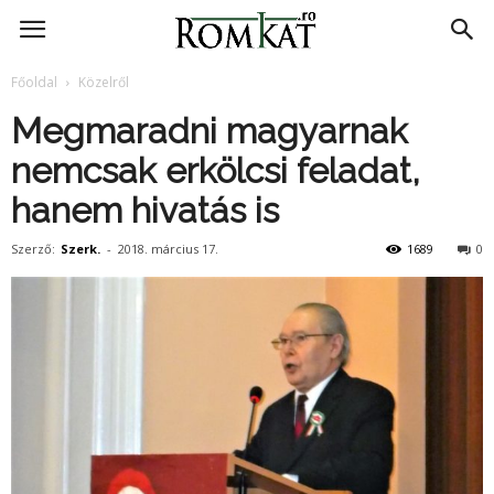
RomKat.ro
Főoldal
Közelről
Megmaradni magyarnak
nemcsak erkölcsi feladat,
hanem hivatás is
Szerző:
Szerk.
-
2018. március 17.
1689
0