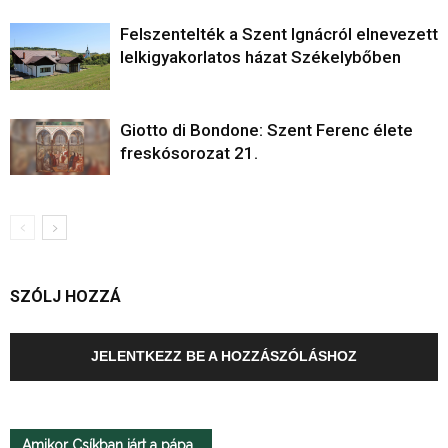
Felszentelték a Szent Ignácról elnevezett
lelkigyakorlatos házat Székelybőben
Giotto di Bondone: Szent Ferenc élete
freskósorozat 21.
SZÓLJ HOZZÁ
JELENTKEZZ BE A HOZZÁSZÓLÁSHOZ
Amikor Csíkban járt a pápa…