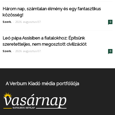
Három nap, számtalan élmény és egy fantasztikus
közösség!
Szerk.
-
2026. augusztus 07.
0
Leó pápa Assisiben a fiatalokhoz: Építsünk
szeretetteljes, nem megosztott civilizációt
Szerk.
-
2026. augusztus 07.
0
A Verbum Kiadó média portfóliója