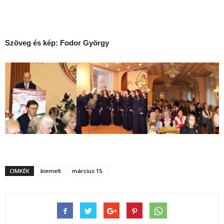
Szöveg és kép: Fodor György
CIMKÉK
kiemelt
március 15.