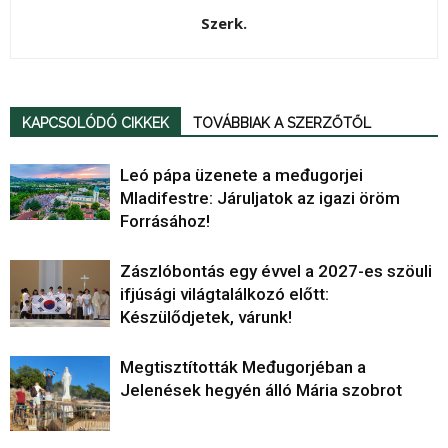
Szerk.
KAPCSOLÓDÓ CIKKEK
TOVÁBBIAK A SZERZŐTŐL
Leó pápa üzenete a međugorjei
Mladifestre: Járuljatok az igazi öröm
Forrásához!
Zászlóbontás egy évvel a 2027-es szöuli
ifjúsági világtalálkozó előtt:
Készülődjetek, várunk!
Megtisztították Međugorjéban a
Jelenések hegyén álló Mária szobrot