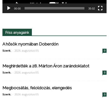
00:00
35:02
Friss anyagaink
A hősök nyomában Doberdón
Szerk.
-
2026. augusztus 05.
0
Meghirdették a 28. Márton Áron zarándoklatot
Szerk.
-
2026. augusztus 05.
0
Megbocsátás, feloldozás, elengedés
Szerk.
-
2026. augusztus 05.
0