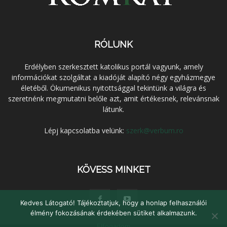
RÓLUNK
Erdélyben szerkesztett katolikus portál vagyunk, amely
információkat szolgáltat a kiadóját alapító négy egyházmegye
életéből. Ökumenikus nyitottsággal tekintünk a világra és
szeretnénk megmutatni belőle azt, amit értékesnek, relevánsnak
látunk.
Lépj kapcsolatba velünk:
szerk@verbum.ro
KÖVESS MINKET
Kedves Látogató! Tájékoztatjuk, hogy a honlap felhasználói
élmény fokozásának érdekében sütiket alkalmazunk.
Elfogadom