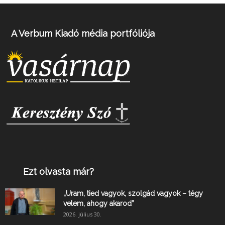
A Verbum Kiadó média portfóliója
Ezt olvasta már?
„Uram, tied vagyok, szolgád vagyok – tégy
velem, ahogy akarod”
2026. július 30.