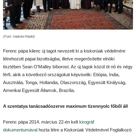
(Fotó: Vatikáni Rádió)
Ferenc pápa kilenc új tagot nevezett ki a kiskorúak védelmére
létrehozott pápai bizottságba, illetve megerősítette elnöki
tisztében Sean O’Malley bíborost. Az új tagok közül öt nő és négy
férfi, akik a következő országokat képviselik: Etiópia, India,
Ausztrália, Tonga, Hollandia, Olaszország, Egyesült Királyság,
Amerikai Egyesült Államok, Brazília.
A szentatya tanácsadószerve maximum tizennyolc főből áll
Ferenc pápa 2014. március 22-én kelt
kirográf
dokumentumával
hozta létre a Kiskorúak Védelmével Foglalkozó