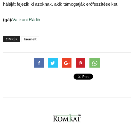
háláját fejezik ki azoknak, akik támogatják erőfeszítéseiket.
(gá)
/
Vatikáni Rádió
CIMKÉK
kiemelt