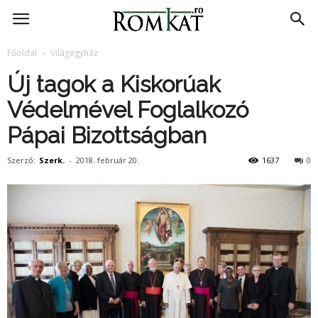
RomKat.ro
Főoldal
Világegyház
Új tagok a Kiskorúak
Védelmével Foglalkozó
Pápai Bizottságban
Szerző:
Szerk.
-
2018. február 20.
1637
0