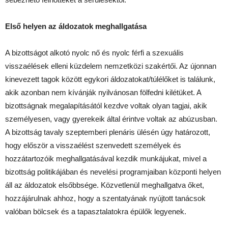
Első helyen az áldozatok meghallgatása
A bizottságot alkotó nyolc nő és nyolc férfi a szexuális
visszaélések elleni küzdelem nemzetközi szakértői. Az újonnan
kinevezett tagok között egykori áldozatokat/túlélőket is találunk,
akik azonban nem kívánják nyilvánosan fölfedni kilétüket. A
bizottságnak megalapításától kezdve voltak olyan tagjai, akik
személyesen, vagy gyerekeik által érintve voltak az abúzusban.
A bizottság tavaly szeptemberi plenáris ülésén úgy határozott,
hogy először a visszaélést szenvedett személyek és
hozzátartozóik meghallgatásával kezdik munkájukat, mivel a
bizottság politikájában és nevelési programjaiban központi helyen
áll az áldozatok elsőbbsége. Közvetlenül meghallgatva őket,
hozzájárulnak ahhoz, hogy a szentatyának nyújtott tanácsok
valóban bölcsek és a tapasztalatokra épülők legyenek.