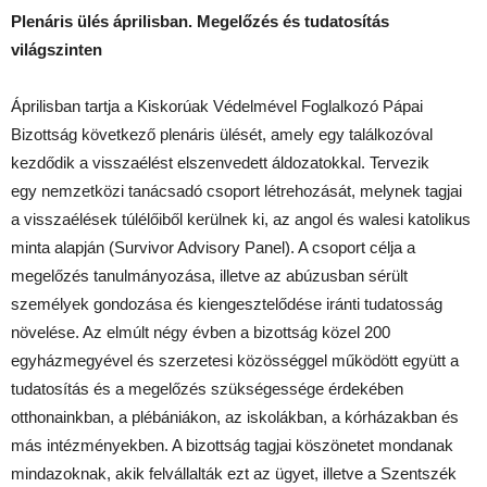
Plenáris ülés áprilisban. Megelőzés és tudatosítás
világszinten
Áprilisban tartja a Kiskorúak Védelmével Foglalkozó Pápai
Bizottság következő plenáris ülését, amely egy találkozóval
kezdődik a visszaélést elszenvedett áldozatokkal. Tervezik
egy nemzetközi tanácsadó csoport létrehozását, melynek tagjai
a visszaélések túlélőiből kerülnek ki, az angol és walesi katolikus
minta alapján (Survivor Advisory Panel). A csoport célja a
megelőzés tanulmányozása, illetve az abúzusban sérült
személyek gondozása és kiengesztelődése iránti tudatosság
növelése. Az elmúlt négy évben a bizottság közel 200
egyházmegyével és szerzetesi közösséggel működött együtt a
tudatosítás és a megelőzés szükségessége érdekében
otthonainkban, a plébániákon, az iskolákban, a kórházakban és
más intézményekben. A bizottság tagjai köszönetet mondanak
mindazoknak, akik felvállalták ezt az ügyet, illetve a Szentszék