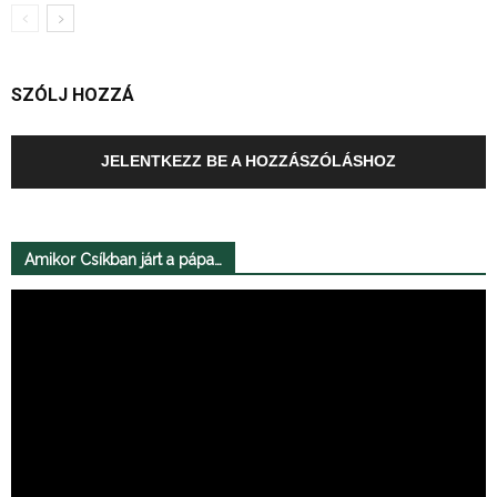
SZÓLJ HOZZÁ
JELENTKEZZ BE A HOZZÁSZÓLÁSHOZ
Amikor Csíkban járt a pápa…
Videólejátszó