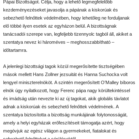
Pápai Bizottságot. Célja, hogy a lehető legmegfelelőbb
kezdeményezéseket javasolja a pápának a kiskorúak és
sebezhető felnőttek védelmében, hogy lehetőleg ne forduljanak
elő többé ilyen esetek az egyházon belül. A bizottságnak
tanácsadói szerepe van, legfeljebb tizennyolc tagból áll, akiket a
szentatya nevez ki hároméves – meghosszabbítható –
időtartamra.
A jelenlegi bizottsági tagok közül megerősítette tisztségében
mások mellett Hans Zollner jezsuitát és Hanna Suchocka volt
lengyel miniszterelnököt. A szintén megerősített O’Malley bíboros
elnök úgy nyilatkozott, hogy Ferenc pápa nagy körültekintéssel
és imádság után nevezte ki az új tagokat, akik globális távlatot
adnak a kiskorúak és sebezhető felnőttek védelmének. A
szentatya biztosította a bizottság munkájának folytonosságát,
amely a helyi egyházak erőfeszítéseit támogatja azért, hogy
megóvjuk az egész világon a gyermekeket, fiatalokat és
sebezhető felnőtteket a sérülésektől.