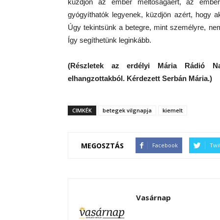
küzdjön az ember méltóságáért, az emberh
gyógyíthatók legyenek, küzdjön azért, hogy ak
Úgy tekintsünk a betegre, mint személyre, ne
Így segíthetünk leginkább.
(Részletek az erdélyi Mária Rádió N
elhangzottakból. Kérdezett Serbán Mária.)
CIMKÉK
betegek vilgnapja
kiemelt
MEGOSZTÁS
Facebook
Twi
Vasárnap