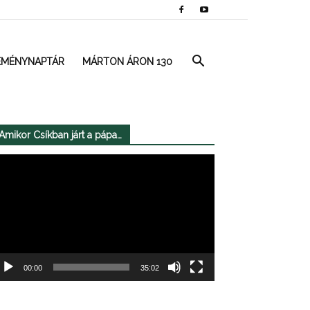
EMÉNYNAPTÁR
MÁRTON ÁRON 130
Amikor Csíkban járt a pápa…
deólejátszó
00:00
35:02