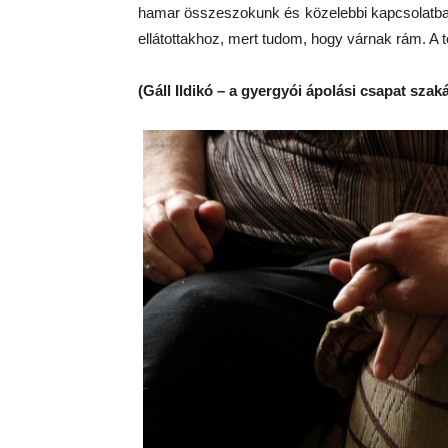
hamar összeszokunk és közelebbi kapcsolatba ke
ellátottakhoz, mert tudom, hogy várnak rám. A tő
(Gáll Ildikó – a gyergyói ápolási csapat szak