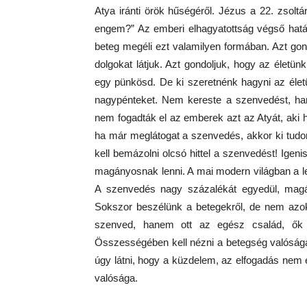
Atya iránti örök hűségéről. Jézus a 22. zsoltá
engem?” Az emberi elhagyatottság végső határ
beteg megéli ezt valamilyen formában. Azt go
dolgokat látjuk. Azt gondoljuk, hogy az élet
egy pünkösd. De ki szeretnénk hagyni az élet
nagypénteket. Nem kereste a szenvedést, h
nem fogadták el az emberek azt az Atyát, aki h
ha már meglátogat a szenvedés, akkor ki t
kell bemázolni olcsó hittel a szenvedést! Ige
magányosnak lenni. A mai modern világban a 
A szenvedés nagy százalékát egyedül, magá
Sokszor beszélünk a betegekről, de nem azok
szenved, hanem ott az egész család, ők 
Összességében kell nézni a betegség valóságát
úgy látni, hogy a küzdelem, az elfogadás nem
valósága.