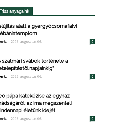
Friss anyagaink
elújítás alatt a gyergyócsomafalvi
lébániatemplom
erk.
-
2026. augusztus 06.
0
A szatmári svábok története a
etelepítéstől napjainkig”
erk.
-
2026. augusztus 06.
0
eó pápa katekézise az egyház
mádságáról: az ima megszenteli
indennapi életünk idejét
erk.
-
2026. augusztus 06.
0