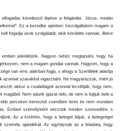
Az elfogadás következő lépése a felajánlás. Jézus, miután
m lelkemet”. Ez a kezedbe ajánlom: kiszolgáltatom magam a
ell fogadja azok szolgálatát, akik körülötte vannak, illetve
z emberi jelenlétünk. Nagyon nehéz megtanulni, hogy ha
egérkezem, nem a magam gondjai vannak. Hagyom, hogy a
ége van erre, alakítani fogja, s ahogy a Szentlélek alakítja
k azonnal szavakkal vigasztalni. Ne magyarázzuk, miért jó
beszél, akkor a családtagok azonnal lecsitítják, hogy nem,
ét magából. Nem adunk igazat neki, de nem is fojtjuk bele a
hezebb perceken keresztül csendben lenni és nem mondani
talás. Emberi személyként nézzünk minden szenvedőre, s
ünk. Az a kísértés, hogy a beteget látjuk, a betegséget
di személy ajándékát. Az egyháznak az a feladata, hogy