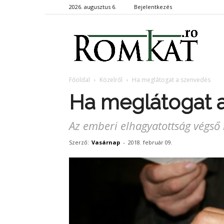
2026. augusztus 6.
Bejelentkezés
RomKa
Főoldal
Közelről
Ha meglátogat a szenvedés
Ha meglátogat 
Az emberi elhagyatottság végső
Szerző:
Vasárnap
-
2018. február 09.