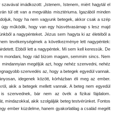
r szavával imádkozott: „Istenem, Istenem, miért hagytál el
án túl ott van a megváltás misztériuma. Igazából minden
ndoljuk, hogy ha nem vagyunk betegek, akkor csak a szép
ünk úgy működik, hogy van egy húsvétvasárnap s lesz majd
ünkből a nagypénteket. Jézus sem hagyta ki az életéből a
anem tevékenységének a következménye lett nagypéntek:
irdetett. Ebből lett a nagypéntek. Mi sem kell keressük. De
udom mondani, hogy rád bízom magam, semmim sincs. Nem
nis mindannyian megéljük azt, hogy nehéz szenvedni, nehéz
legnagyobb szenvedés az, hogy a betegek egyedül vannak.
nyosan, idegenek között, kórházban éli meg az ember.
ról, akik a betegek mellett vannak. A beteg nem egyedül
is szenvednek, bár nem az övék a fizikai fájdalom.
, mindazokkal, akik szolgálják beteg testvérünket. Fontos
 egy ember küzdelme, hanem gyakorlatilag a család megélt