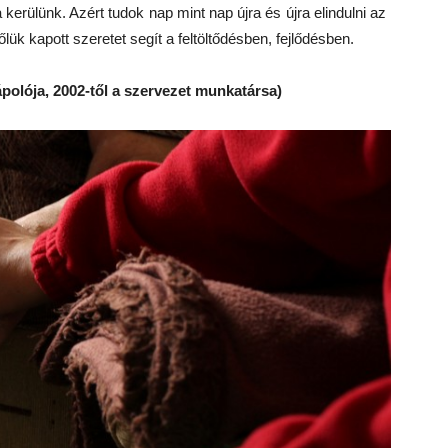
rülünk. Azért tudok nap mint nap újra és újra elindulni az
lük kapott szeretet segít a feltöltődésben, fejlődésben.
ápolója, 2
002-t
ől a szervezet munkatársa)