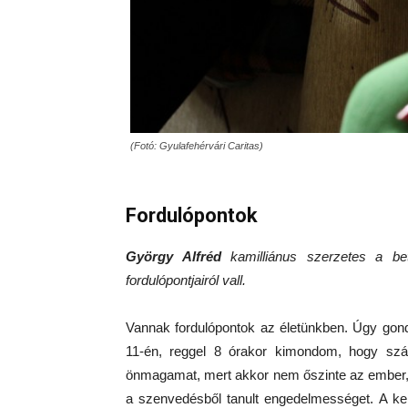
(Fotó: Gyulafehérvári Caritas)
Fordulópontok
György Alfréd
kamilliánus szerzetes a bete
fordulópontjairól vall.
Vannak fordulópontok az életünkben. Úgy gond
11-én, reggel 8 órakor kimondom, hogy sz
önmagamat, mert akkor nem őszinte az ember, 
a szenvedésből tanult engedelmességet. A ker