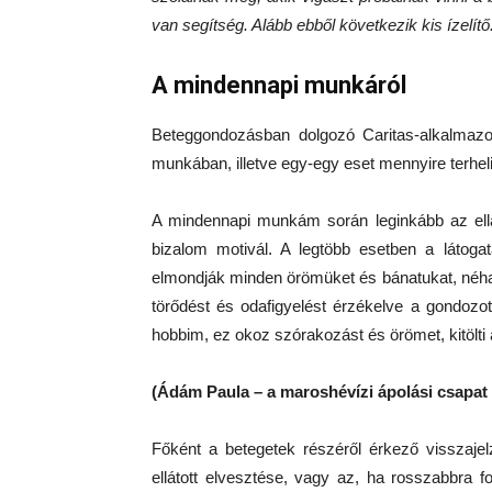
van segítség. Alább ebből következik kis ízelítő
A mindennapi munkáról
Beteggondozásban dolgozó Caritas-alkalmazot
munkában, illetve egy-egy eset mennyire terheli m
A mindennapi munkám során leginkább az ellá
bizalom motivál. A legtöbb esetben a látoga
elmondják minden örömüket és bánatukat, néha
törődést és odafigyelést érzékelve a gondoz
hobbim, ez okoz szórakozást és örömet, kitölti
(Ádám Paula – a maroshévízi ápolási csapat 
Főként a betegetek részéről érkező visszaje
ellátott elvesztése, vagy az, ha rosszabbra f