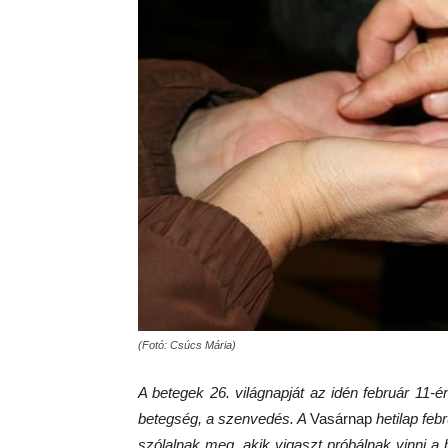
(Fotó: Csúcs Mária)
A betegek 26. világnapját az idén február 11-é
betegség, a szenvedés. A
Vasárnap
hetilap feb
szólalnak meg, akik vigaszt próbálnak vinni a