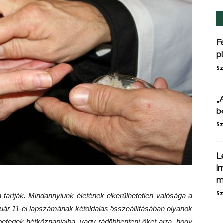
F
p
Sz
„
b
Sz
L
i
m
Sz
n tartják. Mindannyiunk életének elkerülhetetlen valósága a
ruár 11-ei lapszámának kétoldalas összeállításában olyanok
 betegek hétköznapjaiba, vagy rádöbbenteni őket arra, hogy