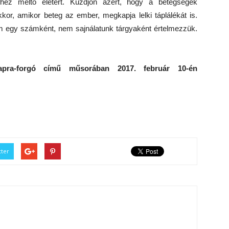
ez méltó életért. Küzdjön azért, hogy a betegségek
kor, amikor beteg az ember, megkapja lelki táplálékát is.
m egy számként, nem sajnálatunk tárgyaként értelmezzük.
apra-forgó című műsorában 2017. február 10-én
tter