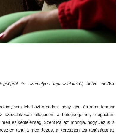
gségről és személyes tapasztalatairól, illetve életünk
olom, nem lehet azt mondani, hogy igen, én most február
áz százalékosan elfogadom a betegségemet, elfogadtam
mert ez képtelenség. Szent Pál azt mondja, hogy Jézus is
eszten tanulta meg Jézus, a kereszten tett tanúságot az