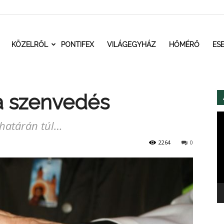
t.ro
KÖZELRŐL
PONTIFEX
VILÁGEGYHÁZ
HŐMÉRŐ
ES
a szenvedés
Vi
 határán túl…
2264
0