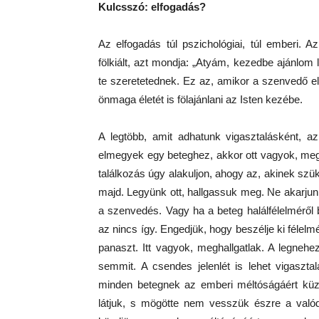
Kulcsszó: elfogadás?
Az elfogadás túl pszichológiai, túl emberi. 
fölkiált, azt mondja: „Atyám, kezedbe ajánlo
te szeretetednek. Ez az, amikor a szenvedő el k
önmaga életét is fölajánlani az Isten kezébe.
A legtöbb, amit adhatunk vigasztalásként, a
elmegyek egy beteghez, akkor ott vagyok, m
találkozás úgy alakuljon, ahogy az, akinek szüks
majd. Legyünk ott, hallgassuk meg. Ne akarjun
a szenvedés. Vagy ha a beteg halálfélelméről 
az nincs így. Engedjük, hogy beszélje ki félelm
panaszt. Itt vagyok, meghallgatlak. A legne
semmit. A csendes jelenlét is lehet vigasz
minden betegnek az emberi méltóságáért küzdj
látjuk, s mögötte nem vesszük észre a való