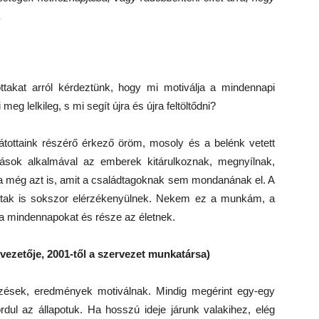
.
takat arról kérdeztünk, hogy mi motiválja a mindennapi
eg lelkileg, s mi segít újra és újra feltöltődni?
tottaink részérő érkező öröm, mosoly és a belénk vetett
tások alkalmával az emberek kitárulkoznak, megnyílnak,
 még azt is, amit a családtagoknak sem mondanának el. A
ottak is sokszor elérzékenyülnek. Nekem ez a munkám, a
 a mindennapokat és része az életnek.
vezetője, 2
001-t
ől a szervezet munkatársa)
lzések, eredmények motiválnak. Mindig megérint egy-egy
ordul az állapotuk. Ha hosszú ideje járunk valakihez, elég