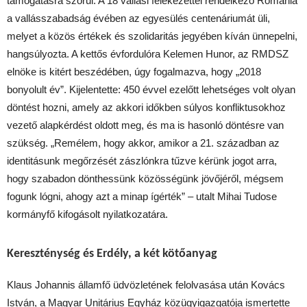
támogatásra szorul. A 18 vallási felekezettel rendelkező Románia
a vallásszabadság évében az egyesülés centenáriumát üli,
melyet a közös értékek és szolidaritás jegyében kíván ünnepelni,
hangsúlyozta. A kettős évfordulóra Kelemen Hunor, az RMDSZ
elnöke is kitért beszédében, úgy fogalmazva, hogy „2018
bonyolult év”. Kijelentette: 450 évvel ezelőtt lehetséges volt olyan
döntést hozni, amely az akkori időkben súlyos konfliktusokhoz
vezető alapkérdést oldott meg, és ma is hasonló döntésre van
szükség. „Remélem, hogy akkor, amikor a 21. században az
identitásunk megőrzését zászlónkra tűzve kérünk jogot arra,
hogy szabadon dönthessünk közösségünk jövőjéről, mégsem
fogunk lógni, ahogy azt a minap ígérték” – utalt Mihai Tudose
kormányfő kifogásolt nyilatkozatára.
Kereszténység és Erdély, a két kötőanyag
Klaus Johannis államfő üdvözletének felolvasása után Kovács
István, a Magyar Unitárius Egyház közügyigazgatója ismertette