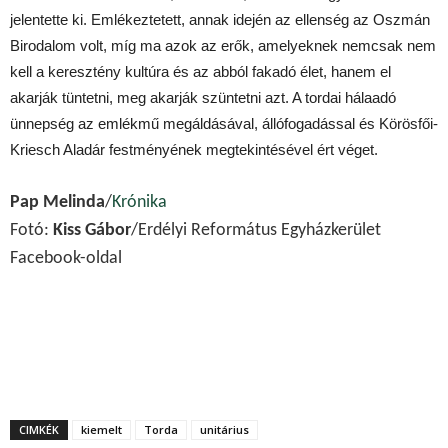
jelentette ki. Emlékeztetett, annak idején az ellenség az Oszmán
Birodalom volt, míg ma azok az erők, amelyeknek nemcsak nem
kell a keresztény kultúra és az abból fakadó élet, hanem el
akarják tüntetni, meg akarják szüntetni azt. A tordai hálaadó
ünnepség az emlékmű megáldásával, állófogadással és Körösfői-
Kriesch Aladár festményének megtekintésével ért véget.
Pap Melinda
/
Krónika
Fotó:
Kiss Gábor
/Erdélyi Református Egyházkerület
Facebook-oldal
CIMKÉK
kiemelt
Torda
unitárius