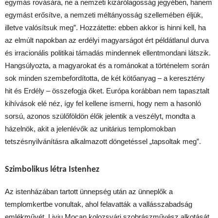
egymás rovására, ne a nemzeti kizárólagosság jegyében, hanem
egymást erősítve, a nemzeti méltányosság szellemében éljük,
illetve valósítsuk meg”. Hozzátette: ebben akkor is hinni kell, ha
az elmúlt napokban az erdélyi magyarságot ért példátlanul durva
és irracionális politikai támadás mindennek ellentmondani látszik.
Hangsúlyozta, a magyarokat és a románokat a történelem során
sok minden szembefordította, de két kötőanyag – a keresztény
hit és Erdély – összefogja őket. Európa korábban nem tapasztalt
kihívások elé néz, így fel kellene ismerni, hogy nem a hasonló
sorsú, azonos szülőföldön élők jelentik a veszélyt, mondta a
házelnök, akit a jelenlévők az unitárius templomokban
tetszésnyilvánításra alkalmazott döngetéssel „tapsoltak meg”.
Szimbolikus létra Istenhez
Az istenházában tartott ünnepség után az ünneplők a
templomkertbe vonultak, ahol felavatták a vallásszabadság
emlékművét, Liviu Mocan kolozsvári szobrászművész alkotását,