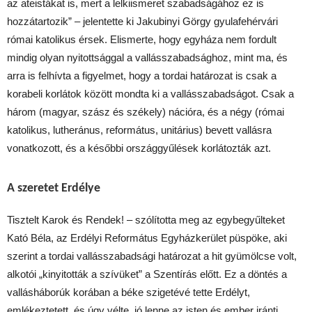
az ateistákat is, mert a lelkiismeret szabadságához ez is
hozzátartozik” – jelentette ki Jakubinyi Görgy gyulafehérvári
római katolikus érsek. Elismerte, hogy egyháza nem fordult
mindig olyan nyitottsággal a vallásszabadsághoz, mint ma, és
arra is felhívta a figyelmet, hogy a tordai határozat is csak a
korabeli korlátok között mondta ki a vallásszabadságot. Csak a
három (magyar, szász és székely) nációra, és a négy (római
katolikus, lutheránus, református, unitárius) bevett vallásra
vonatkozott, és a későbbi országgyűlések korlátozták azt.
A szeretet Erdélye
Tisztelt Karok és Rendek! – szólította meg az egybegyűlteket
Kató Béla, az Erdélyi Református Egyházkerület püspöke, aki
szerint a tordai vallásszabadsági határozat a hit gyümölcse volt,
alkotói „kinyitották a szívüket” a Szentírás előtt. Ez a döntés a
vallásháborúk korában a béke szigetévé tette Erdélyt,
emlékeztetett, és úgy vélte, jó lenne az isten és ember iránti