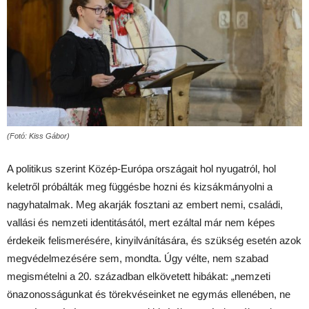
(Fotó: Kiss Gábor)
A politikus szerint Közép-Európa országait hol nyugatról, hol
keletről próbálták meg függésbe hozni és kizsákmányolni a
nagyhatalmak. Meg akarják fosztani az embert nemi, családi,
vallási és nemzeti identitásától, mert ezáltal már nem képes
érdekeik felismerésére, kinyilvánítására, és szükség esetén azok
megvédelmezésére sem, mondta. Úgy vélte, nem szabad
megismételni a 20. században elkövetett hibákat: „nemzeti
önazonosságunkat és törekvéseinket ne egymás ellenében, ne