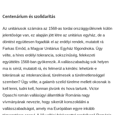
Centenárium és szolidaritás
Az unitáriusok számára az 1568-as tordai országgyűlésnek külön
jelentősége van, ez alapján jött létre az unitárius egyház, de a
döntést együttesen fogadták el az erdélyi rendek, mutatott rá
Farkas Emőd, a Magyar Unitárius Egyház főgondnoka. Úgy
vélte, a híres erdélyi tolerancia, sokszínűség, felekezeti
együttélés 1568-ban gyökerezik. A vallásszabadság sok helyen
ma is sérül, mutatott rá, és felmerül a kérdés: lehetünk-e
toleránsak az intoleranciával, türelmesek a türelmetlenséggel
szemben? Úgy vélte, a galamb szelíd türelme mellett okosnak is
kell lenni, tudni kell, honnan jövünk és hova tartunk. Victor
Opaschi román vallásügyi államtitkár Románia nagy
vívmányának nevezte, hogy sikerült konszolidálni a
vallásszabadságot, amely ma Európában egyre inkább