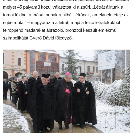
melyet 45 pályamű közül választott ki a zsűri. „Létrát állítunk a
tordai földbe, a mását annak a hitbéli létrának, amelynek teteje az
égbe mutat” – magyarázta a létrát, majd a felső létrafokokból
felröppenő madarakat ábrázoló, bronzból készült emlékmű
szimbolikáját Gyerő Dávid főjegyző.