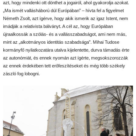
azt, hogy mindenki ott dönthet a jogairól, ahol gyakorolja azokat.
„Ma ismét vallásháború dúl Európában” – hívta fel a figyelmet
Németh Zsolt, azt ígérve, hogy akik ismerik az igaz Istent, nem
imádják a relativista bálványt. A cél az, hogy Európában
újraalkossák a szólás- és a vallásszabadságot, ami nem más,
mint az „alkotmányos identitás szabadsága”. Mihai Tudose
kormányfő nyilatkozatára utalva kijelentette, durva támadás érte
az autonómiát, és ennek nyomán azt ígérte, megsokszorozzák
az ennek érdekében tett erőfeszítéseket és még több székely
zászló fog lobogni.