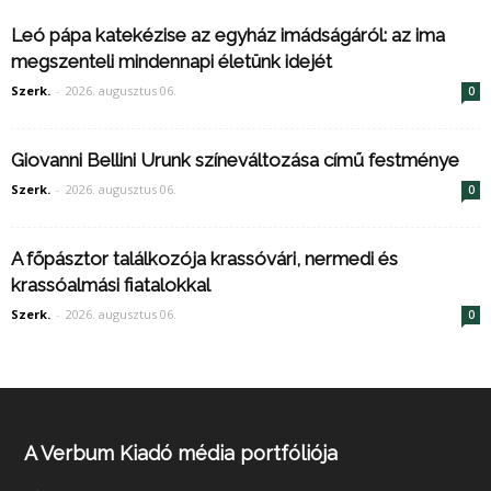
Leó pápa katekézise az egyház imádságáról: az ima
megszenteli mindennapi életünk idejét
Szerk.
-
2026. augusztus 06.
0
Giovanni Bellini Urunk színeváltozása című festménye
Szerk.
-
2026. augusztus 06.
0
A főpásztor találkozója krassóvári, nermedi és
krassóalmási fiatalokkal
Szerk.
-
2026. augusztus 06.
0
A Verbum Kiadó média portfóliója