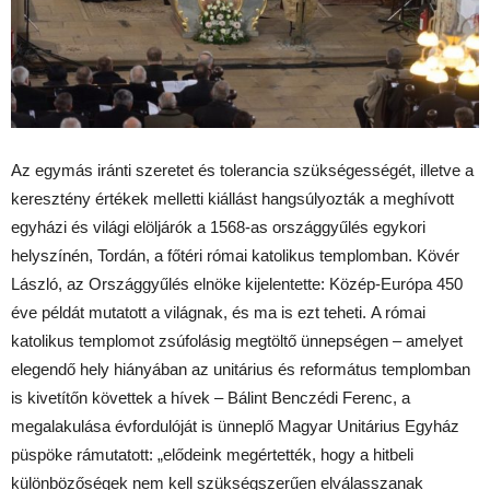
Az egymás iránti szeretet és tolerancia szükségességét, illetve a
keresztény értékek melletti kiállást hangsúlyozták a meghívott
egyházi és világi elöljárók a 1568-as országgyűlés egykori
helyszínén, Tordán, a főtéri római katolikus templomban. Kövér
László, az Országgyűlés elnöke kijelentette: Közép-Európa 450
éve példát mutatott a világnak, és ma is ezt teheti. A római
katolikus templomot zsúfolásig megtöltő ünnepségen – amelyet
elegendő hely hiányában az unitárius és református templomban
is kivetítőn követtek a hívek – Bálint Benczédi Ferenc, a
megalakulása évfordulóját is ünneplő Magyar Unitárius Egyház
püspöke rámutatott: „elődeink megértették, hogy a hitbeli
különbözőségek nem kell szükségszerűen elválasszanak