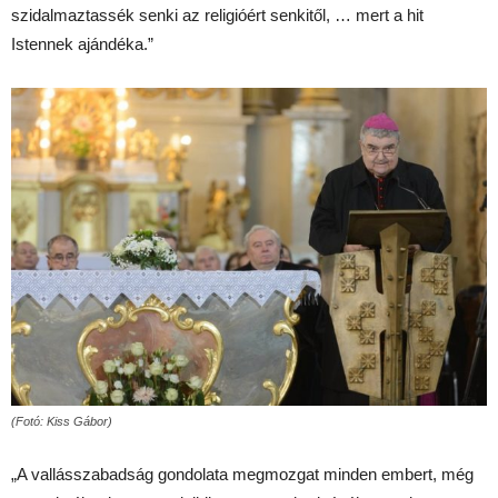
szidalmaztassék senki az religióért senkitől, … mert a hit
Istennek ajándéka.”
(Fotó: Kiss Gábor)
„A vallásszabadság gondolata megmozgat minden embert, még