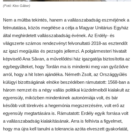
(Fotó: Kiss Gábor)
Nem a múltba tekintés, hanem a vallásszabadság eszméjének a
felmutatása, közös megélése a célja a Magyar Unitárius Egyház
által meghirdetett vallásszabadság évének. Az Erdély- és
világszerte számos rendezvényt felvonultató 2018-as esztendőt
az igazi megújulás és pezsgés jellemzi. A polgármesteri hivatalt
képviselő Ana Săvan, a művelődési ház igazgatója biztosította az
egybegyűlteket, hogy Tordán ma is mindenki meg van győződve
arról, hogy a hit Isten ajándéka. Németh Zsolt, az Országgyűlés
külügyi bizottságának elnöke beszédében rámutatott: 1568-ban a
három nemzet és a négy vallás politikai küzdelmeiből kialakult az
egyensúly, miközben mindenkinek autonómiája volt, és bár
később volt törekvés a hegemónia megszerzésére, volt erő az
egyensúly megtartására is. Rámutatott: Erdély egyik forrása volt
a vallásszabadság kialakításának. Arra is felhívta a figyelmet,
hogy ma újra kell tanulni a tolerancia azóta elveszett gyakorlatát,