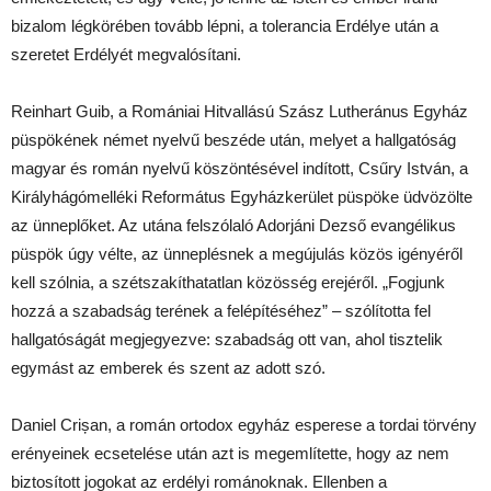
bizalom légkörében tovább lépni, a tolerancia Erdélye után a
szeretet Erdélyét megvalósítani.
Reinhart Guib, a Romániai Hitvallású Szász Lutheránus Egyház
püspökének német nyelvű beszéde után, melyet a hallgatóság
magyar és román nyelvű köszöntésével indított, Csűry István, a
Királyhágómelléki Református Egyházkerület püspöke üdvözölte
az ünneplőket. Az utána felszólaló Adorjáni Dezső evangélikus
püspök úgy vélte, az ünneplésnek a megújulás közös igényéről
kell szólnia, a szétszakíthatatlan közösség erejéről. „Fogjunk
hozzá a szabadság terének a felépítéséhez” – szólította fel
hallgatóságát megjegyezve: szabadság ott van, ahol tisztelik
egymást az emberek és szent az adott szó.
Daniel Crișan, a román ortodox egyház esperese a tordai törvény
erényeinek ecsetelése után azt is megemlítette, hogy az nem
biztosított jogokat az erdélyi románoknak. Ellenben a