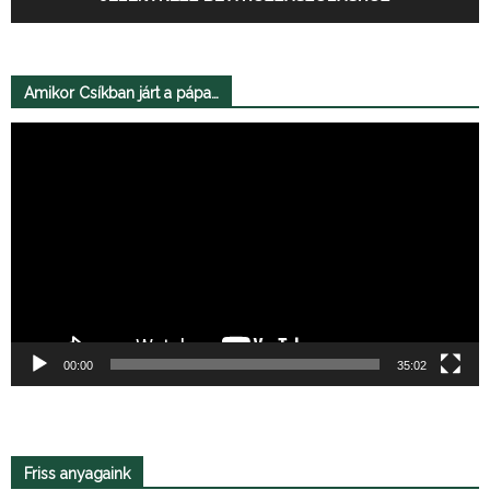
Amikor Csíkban járt a pápa…
Videólejátszó
00:00
35:02
Friss anyagaink