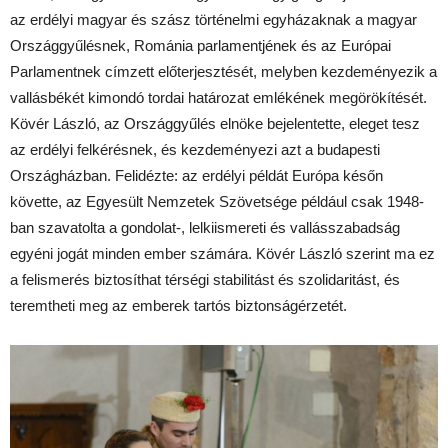
az erdélyi magyar és szász történelmi egyházaknak a magyar
Országgyűlésnek, Románia parlamentjének és az Európai
Parlamentnek címzett előterjesztését, melyben kezdeményezik a
vallásbékét kimondó tordai határozat emlékének megörökítését.
Kövér László, az Országgyűlés elnöke bejelentette, eleget tesz
az erdélyi felkérésnek, és kezdeményezi azt a budapesti
Országházban. Felidézte: az erdélyi példát Európa későn
követte, az Egyesült Nemzetek Szövetsége például csak 1948-
ban szavatolta a gondolat-, lelkiismereti és vallásszabadság
egyéni jogát minden ember számára. Kövér László szerint ma ez
a felismerés biztosíthat térségi stabilitást és szolidaritást, és
teremtheti meg az emberek tartós biztonságérzetét.