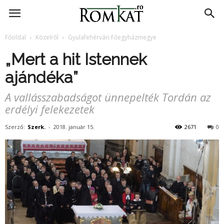
RomKat.ro
Főoldal
Közelről
Gyulafehérvári Főegyházmegye
„Mert a hit Istennek
ajándéka”
A vallásszabadságot ünnepelték Tordán az
erdélyi felekezetek
Szerző:
Szerk.
-
2018. január 15.
2671
0