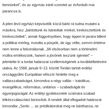
bennünket”, és az egymás iránti szeretet az évforduló mai
parancsa is.
A jelen lévő egyházi képviselők közül bárki rá tudna mutatni a
másikra, hisz „bántottunk és bántottak minket, kirekesztettünk és
kirekesztettek”, annak függvényében, hogy éppen ki javára billent
a politikai mérleg, mondta a püspök, de úgy vélte, semmi értelme
nem lenne a felsorolásnak. „Mi elsősorban nem a történelmi
múltra emlékezünk, hanem a jövőnek teszünk ígéretet” –
jelentette ki a tordai határozat szellemiségének a továbbéltetésére
utalva. Az 1568. január 6–13. között Tordán tartott erdélyi
országgyűlés Európában először hirdette meg a
vallásszabadságot, kimondva a négy vallás – katolikus,
evangélikus, református, unitárius – szabadságát és
egyenjogúságát. Az erdélyi gyülekezetek számára szabad
lelkészválasztást biztosított. A rendek által elfogadott határozat
kimondta: „Senki … az prédikátorokat meg ne bánthassa, ne