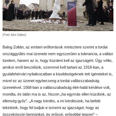
(Fotó: Kiss Gábor)
Balog Zoltán, az emberi erőforrások minisztere szerint a tordai
országgyűlés mai üzenete nem egyszerűen a tolerancia, a vallási
türelem, hanem az is, hogy küzdeni kell az igazságért. Úgy vélte,
amikor erről beszélünk, szemmel kell tartani az 1918-ban, a
gyulafehérvári nyilatkozatban a kisebbségeknek tett ígéreteket is,
mivel ez az üzenet egybecseng a tordai vallásszabadság
üzenetével. 1568-ban a vallásszabadság élet-halál kérdése volt,
mondta, és talán ma is az, hiszen „ha egymás ellen küzdünk, az
ellenség győz”. „A nagy kérdés, a mi kérdésünk, ha befelé
tekintünk, hogy fel tudjuk-e ismerni az igazságot, hogy az
összekössön bennünket, és erőssé, erősebbé tegyen” –