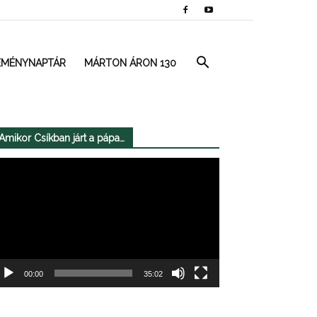
EMÉNYNAPTÁR
MÁRTON ÁRON 130
Amikor Csíkban járt a pápa…
deólejátszó
00:00
35:02