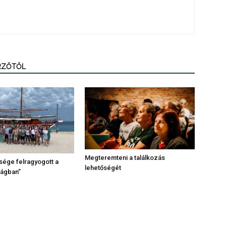
ERZŐTŐL
Megteremteni a találkozás
sége felragyogott a
lehetőségét
lágban”