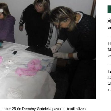
Á
Sz
H
f
Sz
L
s
ci
Sz
ovember 25-én Demény Gabriella paverpol textilműves