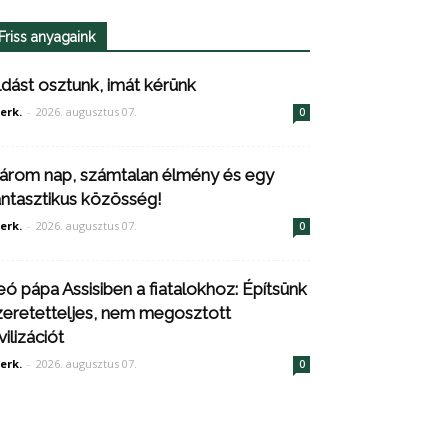
Friss anyagaink
ldást osztunk, imát kérünk
erk.
-
2026. augusztus 07.
0
árom nap, számtalan élmény és egy
antasztikus közösség!
erk.
-
2026. augusztus 07.
0
eó pápa Assisiben a fiatalokhoz: Építsünk
zeretetteljes, nem megosztott
vilizációt
erk.
-
2026. augusztus 07.
0