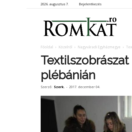
2026. augusztus 7.
Bejelentkezés
RomKa
Főoldal
Közelről
Nagyváradi Egyházmegye
Tex
Textilszobrászat
plébánián
Szerző:
Szerk.
-
2017. december 04.