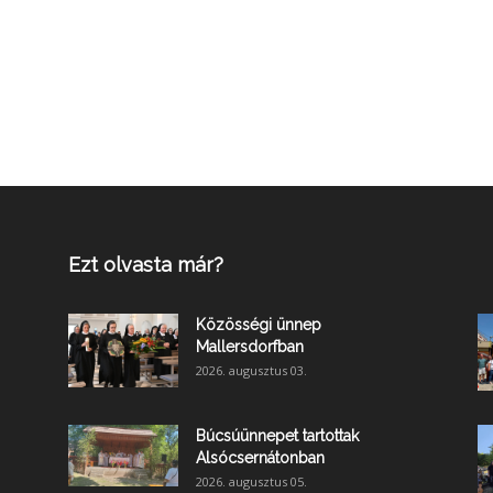
Ezt olvasta már?
Közösségi ünnep
Mallersdorfban
2026. augusztus 03.
Búcsúünnepet tartottak
Alsócsernátonban
2026. augusztus 05.