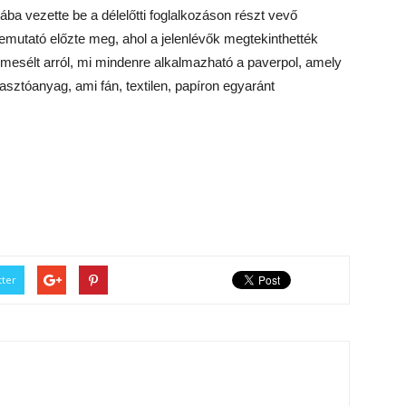
ba vezette be a délelőtti foglalkozáson részt vevő
emutató előzte meg, ahol a jelenlévők megtekinthették
mesélt arról, mi mindenre alkalmazható a paverpol, amely
ztóanyag, ami fán, textilen, papíron egyaránt
tter