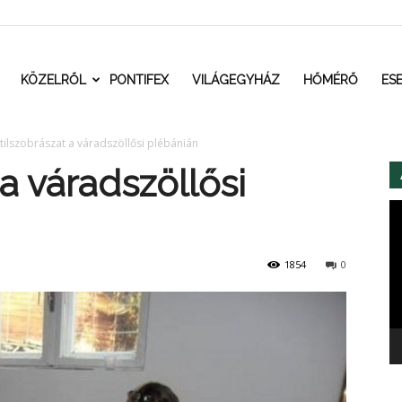
t.ro
KÖZELRŐL
PONTIFEX
VILÁGEGYHÁZ
HŐMÉRŐ
ES
tilszobrászat a váradszöllősi plébánián
 a váradszöllősi
Vi
1854
0