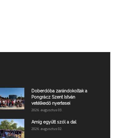
Doberdóba zarándokoltak a
Pongrácz Szent István
vetélkedő nyertesei
2026. augusztus 03.
Amíg együtt szól a dal
2026. augusztus 02.