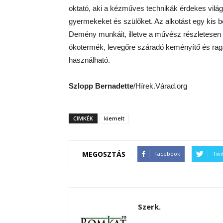
oktató, aki a kézműves technikák érdekes világá
gyermekeket és szülőket. Az alkotást egy kis b
Demény munkáit, illetve a művész részletesen 
ökotermék, levegőre száradó keményítő és ragas
használható.
Szlopp Bernadette
/Hírek.Várad.org
CIMKÉK
kiemelt
MEGOSZTÁS
Facebook
Twi
Szerk.