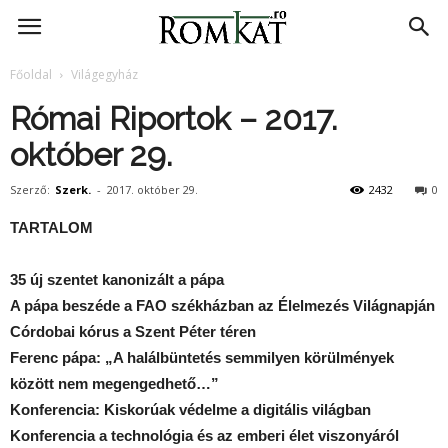
RomKat.ro
Főoldal
Világegyház
Római Riportok – 2017.
október 29.
Szerző:
Szerk.
-
2017. október 29.
2432
0
TARTALOM
35 új szentet kanonizált a pápa
A pápa beszéde a FAO székházban az Élelmezés Világnapján
Córdobai kórus a Szent Péter téren
Ferenc pápa: „A halálbüntetés semmilyen körülmények
között nem megengedhető…”
Konferencia: Kiskorúak védelme a digitális világban
Konferencia a technológia és az emberi élet viszonyáról