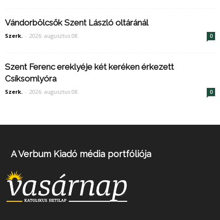
Vándorbölcsők Szent László oltáránál
Szerk.
-
2026. augusztus 08.
0
Szent Ferenc ereklyéje két keréken érkezett
Csíksomlyóra
Szerk.
-
2026. augusztus 08.
0
A Verbum Kiadó média portfóliója