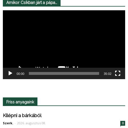
Amikor Csíkban járt a pápa…
Videólejátszó
00:00
35:02
Friss anyagaink
Kilépni a bárkából
Szerk.
-
2026. augusztus 08.
0