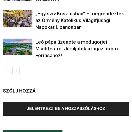
„Egy szív Krisztusban” – megrendezték
az Örmény Katolikus Világifjúsági
Napokat Libanonban
Leó pápa üzenete a međugorjei
Mladifestre: Járuljatok az igazi öröm
Forrásához!
SZÓLJ HOZZÁ
JELENTKEZZ BE A HOZZÁSZÓLÁSHOZ